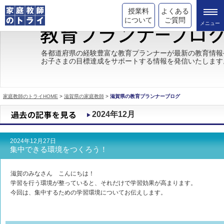
授業料
よくある
について
ご質問
トライの教育理念
各都道府県の経験豊富な教育プランナーが最新の教育情報
お子さまの目標達成をサポートする情報を発信いたします
成績が上がる理由
コース情報
家庭教師のトライHOME
>
滋賀県の家庭教師
>
滋賀県の教育プランナーブログ
都道府県別情報
2024年12月
合格体験談
2024年12月27日
キャンペーン情報
集中できる環境をつくろう！
受験情報
滋賀のみなさん こんにちは！
学習を行う環境が整っていると、それだけで学習効果が高まります。
今回は、集中するための学習環境についてお伝えします。