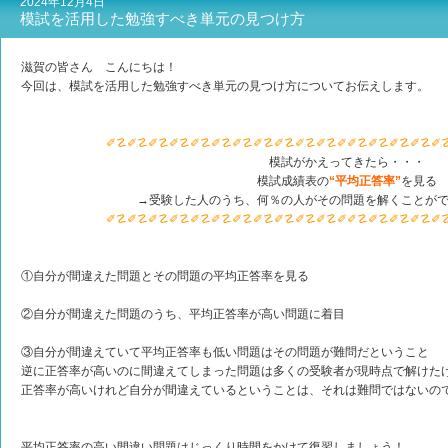
2024年12月4日
模試を活用した勉強すべき単元の見つけ方
滋賀の皆さん こんにちは！
今回は、模試を活用した勉強すべき単元の見つけ方についてお伝えします。
✐☡✐☡✐☡✐☡✐☡✐☡✐☡✐☡✐☡✐☡✐☡✐✐☡✐☡✐☡✐☡✐
模試がかえってきたら・・・
模試成績表の
“平均正答率”
を見る
→受験した人のうち、何％の人がその問題を解くことが
✐☡✐☡✐☡✐☡✐☡✐☡✐☡✐☡✐☡✐☡✐☡✐✐☡✐☡✐☡✐☡✐
①自分が間違えた問題とその問題の平均正答率を見る
②自分が間違えた問題のうち、平均正答率が高い問題に着目
③自分が間違えていて平均正答率も低い問題はその問題が難問だということ
逆に正答率が高いのに間違えてしまった問題は多くの受験者が現時点で解けた
正答率が高いけれど自分が間違えているということは、それは難問ではないの
平均正答率の高い間違い問題はじっくり時間をかけて復習しましょう！