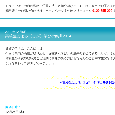
トライでは、独自の戦略・学習方法・数値分析など、あらゆる観点でお子さま
資料請求やお問い合わせは、ホームページまたはフリーコール
0120-555-202
2024年12月6日
高校生による【しが】学びの祭典2024
滋賀の皆さん こんにちは！
今回は県内の高校が取り組む「探究的な学び」の成果発表会である【しが】学
高校生の研究や地域おこし活動に興味のある方はもちろんのこと中学生の皆さ
予定を合わせて参加してみましょう！
｡.｡･.｡*ﾟ+｡｡.｡･.｡*ﾟ+｡｡.｡･.｡*ﾟ+｡｡.｡･.｡*ﾟ+｡｡.｡･.｡*ﾟ+｡｡
～高校生による【しが】学びの祭典202
｡.｡･.｡*ﾟ+｡｡.｡･.｡*ﾟ+｡｡.｡･.｡*ﾟ+｡｡.｡･.｡*ﾟ+｡｡.｡･.｡*ﾟ+｡｡
開催日時：
12月25日(水)