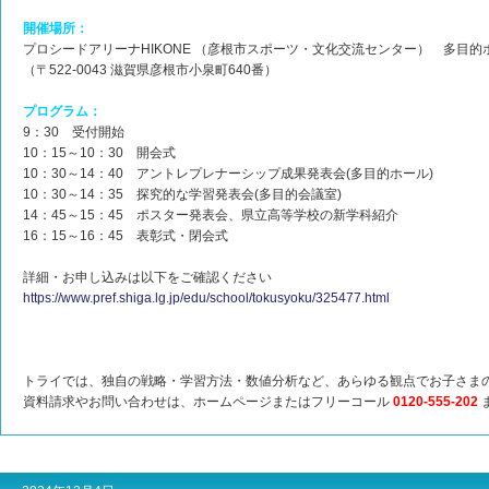
開催場所：
プロシードアリーナHIKONE （彦根市スポーツ・文化交流センター） 多目
（〒522-0043 滋賀県彦根市小泉町640番）
プログラム：
9：30 受付開始
10：15～10：30 開会式
10：30～14：40 アントレプレナーシップ成果発表会(多目的ホール)
10：30～14：35 探究的な学習発表会(多目的会議室)
14：45～15：45 ポスター発表会、県立高等学校の新学科紹介
16：15～16：45 表彰式・閉会式
詳細・お申し込みは以下をご確認ください
https://www.pref.shiga.lg.jp/edu/school/tokusyoku/325477.html
トライでは、独自の戦略・学習方法・数値分析など、あらゆる観点でお子さま
資料請求やお問い合わせは、ホームページまたはフリーコール
0120-555-202