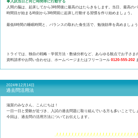
◆入試当日と同じ時間帯に行動する
人間の脳は、起床してから3時間後に最高のはたらきをします。当日、最高のパ
時間目が始まる時刻から3時間前に起床し行動する習慣を作り始めましょう。
最低6時間の睡眠時間と、バランスの取れた食生活で、勉強効率を高めましょ
トライでは、独自の戦略・学習方法・数値分析など、あらゆる観点でお子さま
資料請求やお問い合わせは、ホームページまたはフリーコール
0120-555-202
2024年12月14日
過去問活用法
滋賀のみなさん、こんにちは！
一日一日と受験が近づき、入試の過去問題に取り組んでいる方も多いことでし
今回は、過去問の活用方法についてお伝えします。
_/_/_/_/_/_/_/_/_/_/_/_/_/_/_/_/_/_/_/_/_/_/_/_/_/_/_/