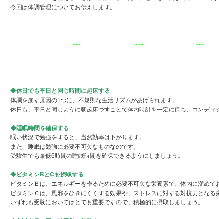
今回は体調管理についてお伝えします。
∞∞━━━━━━━━━∞∞━━━━━━━━━∞∞━━
◆休日でも平日と同じ時間に起床する
体調を崩す原因の1つに、不規則な生活リズムがあげられます。
休日も、平日と同じように朝起床つすことで体内時計を一定に保ち、コンディ
◆睡眠時間を確保する
眠い状況で勉強をすると、当然効率は下がります。
また、睡眠は勉強に必要不可欠なものなのです。
受験生でも最低6時間の睡眠時間を確保できるようにしましょう。
◆ビタミンBとCを摂取する
ビタミンＢは、エネルギーを作るために必要不可欠な栄養素で、体内に溜めて
ビタミンＣは、風邪をひきにくくする効果や、ストレスに対する対抗力となる
いずれも受験においてはとても重要ですので、積極的に摂取しましょう。