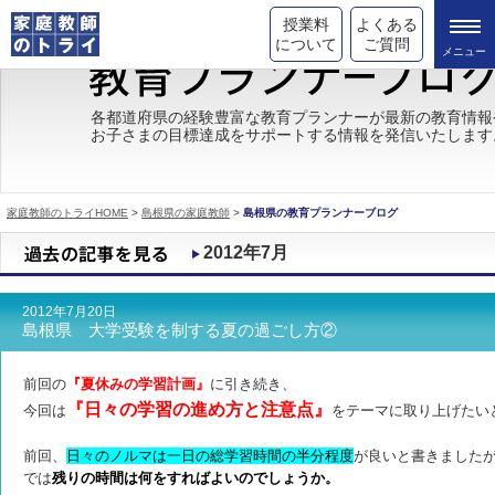
授業料
よくある
について
ご質問
トライの教育理念
各都道府県の経験豊富な教育プランナーが最新の教育情報
お子さまの目標達成をサポートする情報を発信いたします
成績が上がる理由
コース情報
家庭教師のトライHOME
>
島根県の家庭教師
>
島根県の教育プランナーブログ
都道府県別情報
2012年7月
合格体験談
2012年7月20日
キャンペーン情報
島根県 大学受験を制する夏の過ごし方②
受験情報
前回の
『夏休みの学習計画』
に引き続き、
『日々の学習の進め方と注意点』
今回は
をテーマに取り上げたい
前回、
日々のノルマは一日の総学習時間の半分程度
が良いと書きました
では
残りの時間は何をすればよいのでしょうか。