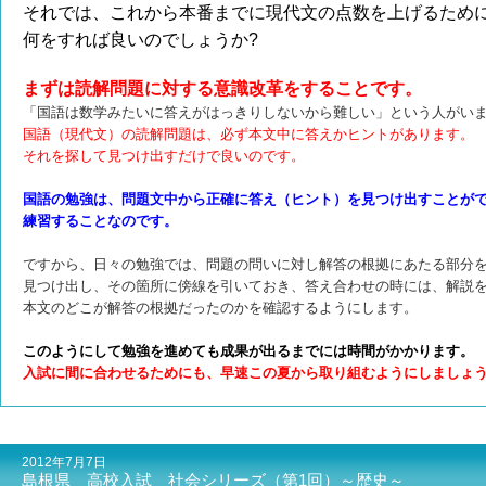
それでは、これから本番までに現代文の点数を上げるため
何をすれば良いのでしょうか?
まずは読解問題に対する意識改革をすることです。
「国語は数学みたいに答えがはっきりしないから難しい」という人がい
国語（現代文）の読解問題は、必ず本文中に答えかヒントがあります。
それを探して見つけ出すだけで良いのです。
国語の勉強は、問題文中から正確に答え（ヒント）を見つけ出すことが
練習することなのです。
ですから、日々の勉強では、問題の問いに対し解答の根拠にあたる部分
見つけ出し、その箇所に傍線を引いておき、答え合わせの時には、解説
本文のどこが解答の根拠だったのかを確認するようにします。
このようにして勉強を進めても成果が出るまでには時間がかかります。
入試に間に合わせるためにも、早速この夏から取り組むようにしましょ
2012年7月7日
島根県 高校入試 社会シリーズ（第1回）～歴史～