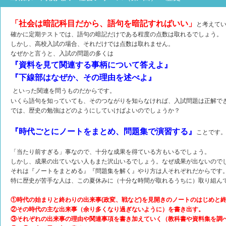
「社会は暗記科目だから、語句を暗記すればいい」
と考えて
確かに定期テストでは、語句の暗記だけである程度の点数は取れるでしょう。
しかし、高校入試の場合、それだけでは点数は取れません。
なぜかと言うと、入試の問題の多くは
『資料を見て関連する事柄について答えよ』
『下線部はなぜか、その理由を述べよ』
といった関連を問うものだからです。
いくら語句を知っていても、そのつながりを知らなければ、入試問題は正解で
では、歴史の勉強はどのようにしていけばよいのでしょうか？
『時代ごとにノートをまとめ、問題集で演習する』
ことです
「当たり前すぎる」事なので、十分な成果を得ている方もいるでしょう。
しかし、成果の出ていない人もまた沢山いるでしょう。なぜ成果が出ないので
それは『ノートをまとめる』『問題集を解く』やり方は人それぞれだからです
特に歴史が苦手な人は、この夏休みに（十分な時間が取れるうちに）取り組ん
①時代の始まりと終わりの出来事(政変、戦など)を見開きのノートのはじめと
②その時代の主な出来事（余り多くなり過ぎないように）を書き出す。
③それぞれの出来事の理由や関連事項を書き加えていく（教科書や資料集を調