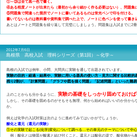
①～③は全て黒一色で書く。
④ある程度ノートが出来たら（最初から余り細かく作る必要はない）、問題集
⑤問題集で間違った箇所でノートに書いてあるものは蛍光ペンで印を付ける。
書いてないものは教科書や資料集で調べた上で、ノートに色ペンを使って書き
あとはノートと問題集を繰り返して完璧にしましょう。問題集は入試までに2
2012年7月6日
島根県 高校入試 理科シリーズ（第1回）～化学～
島根の入試では例年、小問、大問共に実験を通して出題されています。
実験の目的・経過・結果や、実験に用いる器具の使い方・見方に関する比較的
残り2割が、「計算問題」「グラフや図を描く問題」「記述問題」といった難
実験の基礎をしっかり固めておけば
上のことからも分かるように、
しかし、その基礎を固めるのがそもそも無理、何から始めればいいのか分から
か。
例えば化学の入試対策は次のように進めてみてはいかがでしょうか。
酸化と還元（還元の実験）
①その実験で起こる(化学)変化について調べる…その単元のテーマについて中
例：酸化とは物質が酸素と結び付くこと。還元とは酸化の逆で、酸化物から