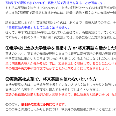
7割程度が理解できていれば、高校入試で高得点を取ることが可能です。
もちろん英語は文法だけではないので、文法の7割だけやっておけば高得点が
逆に文法7割程度で高得点を取るためには、語彙・語法・構文などの知識が一
話を元に戻しますが、英文法7割というのは、あくまで「高校入試での得点」
「高校英語の準備」としては全く足りません。
従って、
中学では英語が9割以上取れていた生徒でも、高校英語についていけ
ですから、今回のシリーズ第1回「英文法」では、必要に応じた対策を提案し
①進学校に進み大学進学を目指す方 or 将来英語を活かし
前述のとおり、英文法の知識が曖昧なままでは確実に高校英語の初期の段階で
中学英文法は細かいところまでしっかりと身につけるようにしなければなりま
単に問題集の答えが分かるだけでは、文法を正しく理解していることにはなり
その知識を長文中や英作文で活かすことが出来るようにしておきましょう。
②実業高校志望で、将来英語を使わないという方
文法が得意な方は、大学進学等を考えていない方でも文法をしっかりと勉強し
文法はどうも苦手で、何度取り組んでも挫折してしまうという方は、
英語の最低限の語順と動詞の形と意味を覚えて、後は語彙力と読解力をつける
②の方も、
最低限の文法は必要になります
。
この力をこの夏にしっかりと身につけ、秋以降の受験勉強が効率よく進むよう