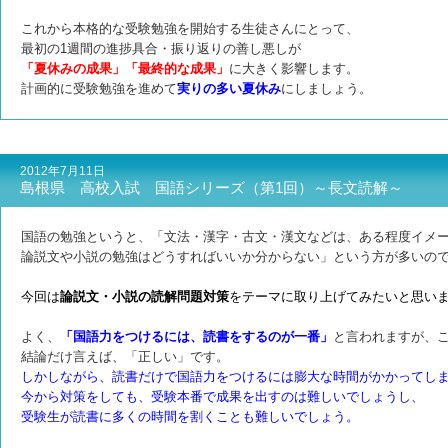
これから本格的な受験勉強を開始する生徒さんにとって、
最初の1週間の進捗具合・振り返りの善し悪しが
「夏休みの成果」「最終的な成果」
に大きく影響します。
計画的に受験勉強を進めて
実りの多い夏休み
にしましょう。
2012年7月11日
島根県 高校入試 国語シリーズ（第1回）～長文読解～
国語の勉強というと、
「文法・漢字・古文・漢文などは、ある程度イメ
論説文や小説の勉強はどうすればいいか分からない」という方が多いの
今回は
論説文・小説の読解問題対策
をテーマに取り上げてみたいと思い
よく、
「国語力をつけるには、読書をするのが一番」
と言われますが、
結論だけ言えば、「正しい」です。
しかしながら、読書だけで国語力をつけるには膨大な時間がかかってし
今から対策をしても、受験本番で成果を出すのは難しいでしょうし、
受験生が読書に多くの時間を割くことも難しいでしょう。