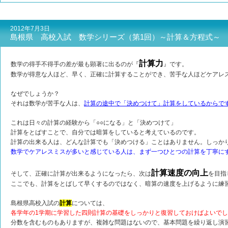
2012年7月3日
島根県 高校入試 数学シリーズ（第1回）～計算＆方程式～
計算力
数学の得手不得手の差が最も顕著に出るのが『
』です。
数学が得意な人ほど、早く、正確に計算することができ、苦手な人ほどケアレ
なぜでしょうか？
それは数学が苦手な人は、
計算の途中で「決めつけて」計算をしているからで
これは日々の計算の経験から「○○になる」と「決めつけて」
計算をとばすことで、自分では暗算をしていると考えているのです。
計算の出来る人は、どんな計算でも「決めつける」ことはありません。しっか
数学でケアレスミスが多いと感じている人は、まず一つひとつの計算を丁寧に
計算速度の向上
そして、正確に計算が出来るようになったら、次は
を目指
ここでも、計算をとばして早くするのではなく、暗算の速度を上げるように練
島根県高校入試の
計算
については、
各学年の1学期に学習した四則計算の基礎をしっかりと復習しておけばよいで
分数を含むものもありますが、複雑な問題はないので、基本問題を繰り返し演