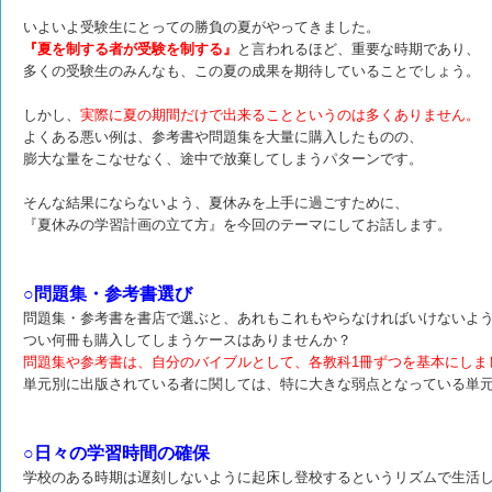
いよいよ受験生にとっての勝負の夏がやってきました。
『夏を制する者が受験を制する』
と言われるほど、重要な時期であり、
多くの受験生のみんなも、この夏の成果を期待していることでしょう。
しかし、
実際に夏の期間だけで出来ることというのは多くありません。
よくある悪い例は、参考書や問題集を大量に購入したものの、
膨大な量をこなせなく、途中で放棄してしまうパターンです。
そんな結果にならないよう、夏休みを上手に過ごすために、
『夏休みの学習計画の立て方』を今回のテーマにしてお話します。
○問題集・参考書選び
問題集・参考書を書店で選ぶと、あれもこれもやらなければいけないよ
つい何冊も購入してしまうケースはありませんか？
問題集や参考書は、自分のバイブルとして、各教科1冊ずつを基本にしま
単元別に出版されている者に関しては、特に大きな弱点となっている単
○日々の学習時間の確保
学校のある時期は遅刻しないように起床し登校するというリズムで生活