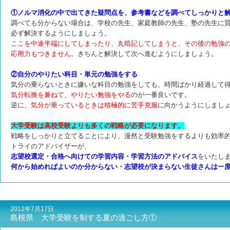
①ノルマ消化の中で出てきた疑問点を、参考書などを調べてしっかりと
調べても分からない場合は、学校の先生、家庭教師の先生、塾の先生に
必ず解決するようにしましょう。
ここを中途半端にしてしまったり、丸暗記してしまうと、その後の勉強
応用力もつきません。
きちんと解決して次へ進むようにしましょう。
②自分のやりたい科目・単元の勉強をする
気分の乗らないときに嫌いな科目の勉強をしても、時間ばかり経過して
気分転換を兼ねて、やりたい勉強をやる
のが一番良いです。
逆に、
気分が乗っているときは積極的に苦手克服
に向かうようにしまし
大学受験は高校受験よりも多くの戦略が必要になります。
戦略をしっかりと立てることにより、漫然と受験勉強をするよりも効率
トライのアドバイザーが、
志望校選定・合格へ向けての学習内容・学習方法のアドバイス
をいたし
何から始めればよいのか分からない・志望校が決まらない生徒さんは一
2012年7月17日
島根県 大学受験を制する夏の過ごし方①