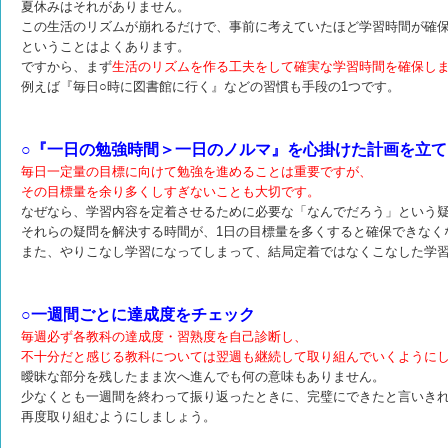
夏休みはそれがありません。
この生活のリズムが崩れるだけで、事前に考えていたほど学習時間が確
ということはよくあります。
ですから、まず
生活のリズムを作る工夫をして確実な学習時間を確保し
例えば『毎日○時に図書館に行く』などの習慣も手段の1つです。
○『一日の勉強時間＞一日のノルマ』を心掛けた計画を立て
毎日一定量の目標に向けて勉強を進めることは重要ですが、
その目標量を余り多くしすぎないことも大切です。
なぜなら、学習内容を定着させるために必要な「なんでだろう」という
それらの疑問を解決する時間が、1日の目標量を多くすると確保できなく
また、やりこなし学習になってしまって、結局定着ではなくこなした学
○一週間ごとに達成度をチェック
毎週必ず各教科の達成度・習熟度を自己診断し、
不十分だと感じる教科については翌週も継続して取り組んでいくように
曖昧な部分を残したまま次へ進んでも何の意味もありません。
少なくとも一週間を終わって振り返ったときに、完璧にできたと言いき
再度取り組むようにしましょう。