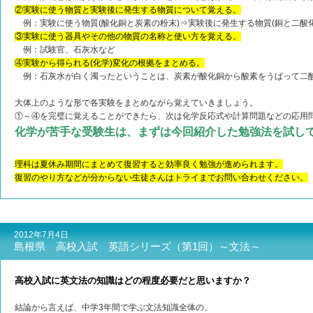
②実験に使う物質と実験後に発生する物質について覚える。
例：実験に使う物質(酸化銅と炭素の粉末)⇒実験後に発生する物質(銅と二酸化
③実験に使う器具やその他の物質の名称と使い方を覚える。
例：試験官、石灰水など
④実験から得られる(化学)変化の根拠をまとめる。
例：石灰水が白く濁ったということは、炭素が酸化銅から酸素をうばって二
大体上のような形で各実験をまとめながら覚えていきましょう。
①～④を完璧に覚えることができたら、次は化学反応式や計算問題などの応用
化学が苦手な受験生は、まずは今回紹介した勉強法を試し
理科は夏休み期間にまとめて復習すると効率良く勉強が進められます。
復習のやり方などが分からない生徒さんはトライまでお問い合わせください。
2012年7月4日
島根県 高校入試 英語シリーズ（第1回）～文法～
高校入試に英文法の知識はどの程度必要だと思いますか？
結論から言えば、中学3年間で学ぶ文法知識全体の、