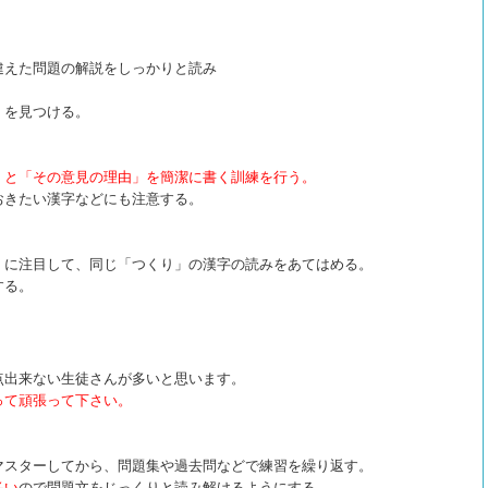
違えた問題の解説をしっかりと読み
」を見つける。
」と「その意見の理由」を簡潔に書く訓練を行う。
おきたい漢字などにも注意する。
」に注目して、同じ「つくり」の漢字の読みをあてはめる。
する。
点出来ない生徒さんが多いと思います。
って頑張って下さい。
マスターしてから、問題集や過去問などで練習を繰り返す。
多い
ので問題文をじっくりと読み解けるようにする。