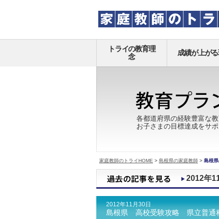
トライの教育理
成績が上がる
念
各都道府県の経験豊富な教
お子さまの目標達成をサポ
家庭教師のトライHOME
>
島根県の家庭教師
>
島根県
2012年1
2012年11月30日
島根県 高校受験攻略 県立普通