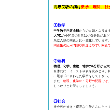
高専受験の鍵は
数学、理科、社
①数学
中学数学内容全般
からの出題となりま
大問1
の小問集の計算は少数分数が混ざ
県立入試の問題と比べ難化しています
問題集の応用問題や間違えやすい問題
②理科
物理、化学、生物、地学の4分野から大
全体的に、イラストや表を読みとり、
出題形式に合わせた学習をして下さい
また、
物理、化学の１分野の問題では
しっかりと対策をしましょう。
③社会
社会科が好き・得意な生徒さんにとっ