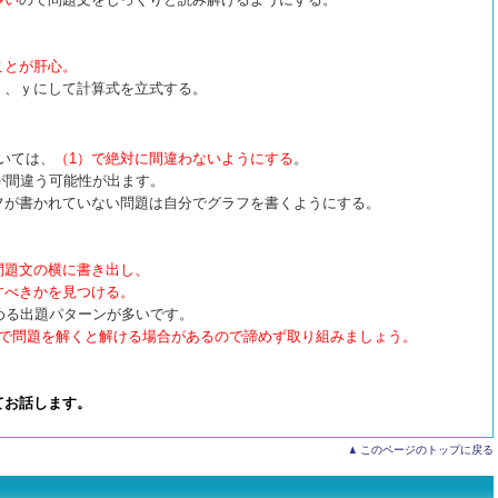
ことが肝心。
ｘ、ｙにして計算式を立式する。
いては、
（1）で絶対に間違わないようにする
。
が間違う可能性が出ます。
フが書かれていない問題は自分でグラフを書くようにする。
問題文の横に書き出し、
すべきかを見つける。
める出題パターンが多いです。
で問題を解くと解ける場合があるので諦めず取り組みましょう。
てお話します。
このページのトップに戻る