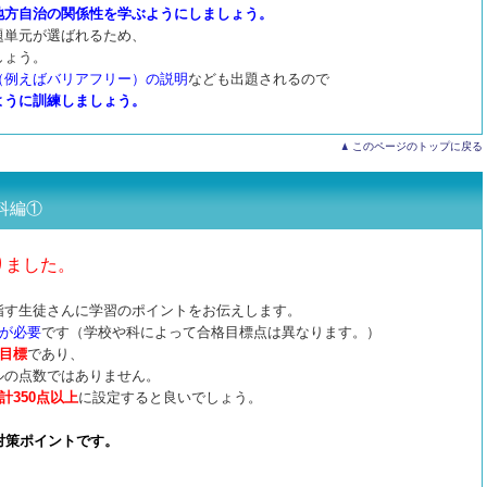
地方自治の関係性を学ぶようにしましょう。
題単元が選ばれるため、
しょう。
（例えばバリアフリー）の説明
なども出題されるので
ように訓練しましょう。
このページのトップに戻る
科編①
りました。
指す生徒さんに学習のポイントをお伝えします。
点が必要
です（学校や科によって合格目標点は異なります。）
低目標
であり、
ルの点数ではありません。
計350点以上
に設定すると良いでしょう。
対策ポイントです。