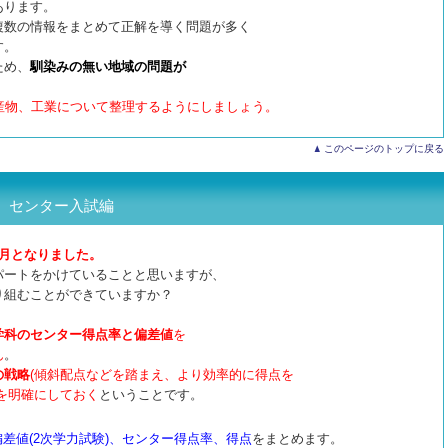
あります。
複数の情報をまとめて正解を導く問題が多く
す。
ため、
馴染みの無い地域の問題が
産物、工業について整理するようにしましょう。
このページのトップに戻る
 センター入試編
月となりました。
パートをかけていることと思いますが、
り組むことができていますか？
学科のセンター得点率と偏差値
を
ん
。
の戦略
(傾斜配点などを踏まえ、より効率的に得点を
を明確にしておく
ということです。
差値(2次学力試験)、センター得点率、得点
をまとめます。