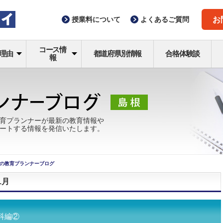
授業料
について
よくある
ご質問
お
コース情
理由
都道府県別情報
合格体験談
報
育プランナーが最新の教育情報や
ートする情報を発信いたします。
の教育プランナーブログ
1月
科編②