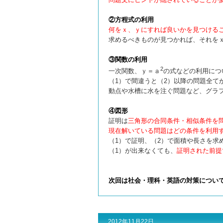
②方程式の利用
何をｘ、ｙにすれば良いかを見つける
求めるべきものが見つかれば、それを
③関数の利用
2
一次関数、ｙ＝ａ
の式などの利用につ
（1）で間違うと（2）以降の問題全て
動点や水槽に水を注ぐ問題など、グラ
④図形
証明は
三角形の合同条件・相似条件を
現在解いている問題はどの条件を利用
（1）で証明、（2）で面積や長さを求
（1）が出来なくても、
証明された前提
次回は社会・理科・英語の対策につい
2012年11月22日