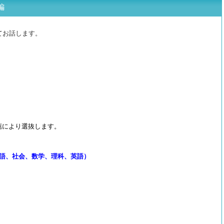
編
てお話します。
薦により選抜します。
語、社会、数学、理科、英語）