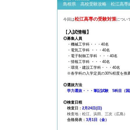
島根県 高校受験攻略 松江高専
松江高専の受験対策
今回は
につい
【
入試情報】
◎募集人員
・機械工学科・・・40名
・電気工学科 ・・・40名
・電子制御工学科 ・・・40名
・情報工学科 ・・・40名
・環境・建設工学科・・・40名
※各学科の入学定員の30%程度を推
◎選抜方法
学力選抜・・・筆記試験 5科目（国
◎検査日程
検査日：
2月24日(日)
検査地：松江、浜田、三次（広島）
合格発表：
3月1日（金）