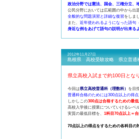
政治分野では憲法、国会、三権分立、
公民分野においては広範囲の中から出
全般的な問題演習と詳細な復習
をしま
また、
近年使われるようになった語句
身近な例をあげて語句の説明が出来る
2012年11月27日
島根県 高校受験攻略 県立普通
県立高校入試まで約100日とな
今回は
県立高校普通科（理数科）
を目
普通科合格のためには300点以上の得
しかしこの
300点は合格するための最
高校入学後に授業についていけるレベ
実質の最低目標を、
1科目70点以上＝合
70点以上の得点をするための各科目の