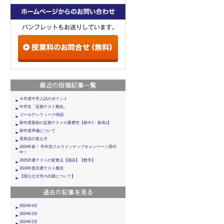
今年度中学入試のポイント
中学生「定期テスト難化」
ゴールデンウィーク特訓
新年度最初の定期テストの重要性【新中1・新高1】
新年度準備について
英単語の覚え方
2024年春！ 学年別フルラインナップキャンペーン受付
中！
2025共通テストの変更点【国語】【数学】
2024年度共通テスト概況
【国公立大学の出願について】
2024年4月
2024年3月
2024年2月