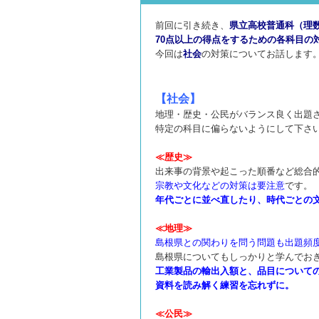
前回に引き続き、
県立高校普通科（理
70点以上の得点をするための各科目の
今回は
社会
の対策についてお話します
【社会】
地理・歴史・公民がバランス良く出題
特定の科目に偏らないようにして下さ
≪歴史≫
出来事の背景や起こった順番など総合
宗教や文化などの対策は要注意
です。
年代ごとに並べ直したり、時代ごとの
≪地理≫
島根県との関わりを問う問題も出題頻
島根県についてもしっかりと学んでお
工業製品の輸出入額と、品目について
資料を読み解く練習を忘れずに。
≪公民≫