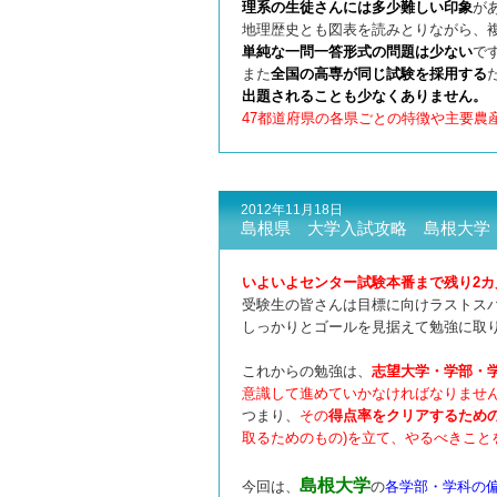
理系の生徒さんには多少難しい印象
が
地理歴史とも図表を読みとりながら、
単純な一問一答形式の問題は少ない
で
また
全国の高専が同じ試験を採用する
出題されることも少なくありません。
47都道府県の各県ごとの特徴や主要農
2012年11月18日
島根県 大学入試攻略 島根大学
いよいよセンター試験本番まで残り2カ
受験生の皆さんは目標に向けラストス
しっかりとゴールを見据えて勉強に取
これからの勉強は、
志望大学・学部・
意識して
進めていかなければなりませ
つまり、
その
得点率をクリアするため
取るためのもの)を立て、
やるべきこと
島根大学
今回は、
の
各学部・学科の偏