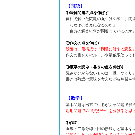
【国語】
①読解問題の点を伸ばす
自習で解いた問題の丸つけの際に、間
「なぜその答えになるのか」
「自分の解答の何が間違っているのか
②作文の点を伸ばす
段落は二段構成で「問題に対する意見
作文の書き方のルールや最低限使って
③漢字の読み・書きの点を伸ばす
読みが分からないものは一旦「つくり
書きは熟語の意味を考えながら練習を
【数学】
基本問題は出来ているが文章問題で得
応用問題での得点が合否を分けると思
①作図
垂線・二等分線・円の接線など基本を
問題文にヒントが隠されていることが