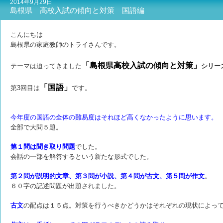
2014年9月29日
島根県 高校入試の傾向と対策 国語編
こんにちは
島根県の家庭教師のトライさんです。
「島根県高校入試の傾向と対策」
テーマは迫ってきました
シリー
「国語」
第3回目は
です。
今年度の国語の全体の難易度はそれほど高くなかったように思います。
全部で大問５題。
第１問は聞き取り問題
でした。
会話の一部を解答するという新たな形式でした。
第２問が説明的文章、第３問が小説、第４問が古文、第５問が作文
。
６０字の記述問題が出題されました。
古文
の配点は１５点。対策を行うべきかどうかはそれぞれの現状によっ