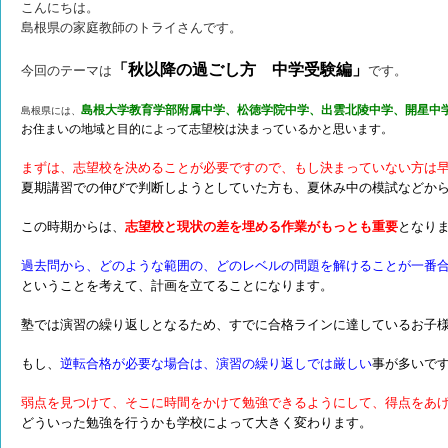
こんにちは。
島根県の家庭教師のトライさんです。
「秋以降の過ごし方 中学受験編」
今回のテーマは
です。
島根大学教育学部附属中学、松徳学院中学、出雲北陵中学、開星中
島根県には、
お住まいの地域と目的によって志望校は決まっているかと思います。
まずは、志望校を決めることが必要ですので、もし決まっていない方は
夏期講習での伸びで判断しようとしていた方も、夏休み中の模試などか
この時期からは、
志望校と現状の差を埋める作業がもっとも重要
となり
過去問から、どのような範囲の、どのレベルの問題を解けることが一番
ということを考えて、計画を立てることになります。
塾では演習の繰り返しとなるため、すでに合格ラインに達しているお子
もし、
逆転合格が必要な場合は、演習の繰り返しでは厳しい
事が多いで
弱点を見つけて、そこに時間をかけて勉強できるようにして、得点をあ
どういった勉強を行うかも学校によって大きく変わります。