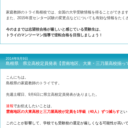
家庭教師のトライ島根校では、全国の大学受験情報を得ることができま
また、2
015年度センター試験の変更点などについても
有効な情報をたく
今のままでは志望校合格が厳しいと感じている受験生は、
トライのマンツーマン指導で逆転合格を目指しましょう！
2014年9月9日
島根県 県立高校定員発表【雲南地区、大東・三刀屋高校揃っ
こんにちは。
島根県の家庭教師のトライです。
先週土曜日、9月6日に県立高校定員発表がありました。
速報
でお伝えしたいことは、
雲南地区の大東高校と三刀屋高校が定員を1学級（40人）ずつ減らす
とい
このことが影響して、学校でも受験校の選定が厳しくなる可能性が高い