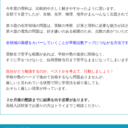
今年度の理科は、比較的やさしく解きやすかったように思います。
全部で５題でしたが、生物、化学、物理、地学がまんべんなく出題され
第３題の化学領域の問題は、実験の考察、計算と理科に必要な能力が試
第４題の電気の問題は、好き嫌いのある範囲のため、点数の差がついた
全領域の基礎をカバーしていくことが早期点数アップにつながる方法で
受験生で苦手な範囲があれば、学校や塾の進捗に関係なく、
すぐに手をつけないと、結局受験当日まで苦手なままになってしまいま
自分がどう勉強するのが、ベストかを考えて、行動しましょう！
学校や塾のペースで進めて合格するなら問題ありませんが、
厳しいと言われている状態で同じ学習法を繰り返しても、
おそらく厳しい現実が待っています。
２か月後の懇談までに結果を出す必要があります。
高校入試対策でお困りの方はトライまでご相談ください。