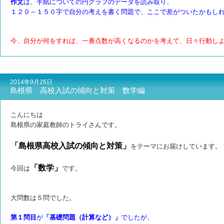
作文
は、手紙についての円グラフのデータを読み取り、
１２０～１５０字で自分の考えを書く問題で、
ここで差がついたかもし
今、自分が何をすれば、一番点数が高くなるのかを考えて、日々行動し
2014年9月26日
島根県 高校入試の傾向と対策 数学編
こんにちは
島根県の家庭教師のトライさんです。
「島根県高校入試の傾向と対策」
をテーマにお届けしています。
「数学」
今回は
です。
大問数は５問でした。
第１問目
が
「基礎問題（計算など）」
でしたが、