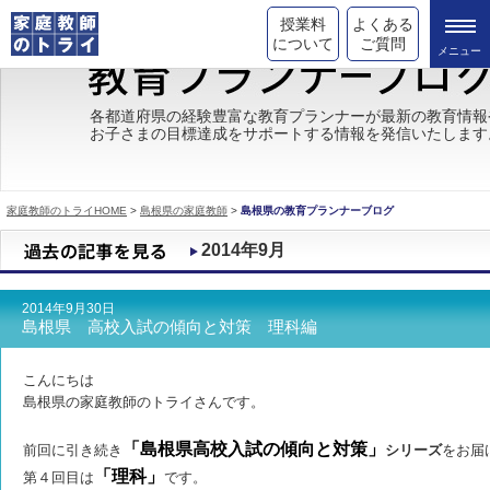
授業料
よくある
について
ご質問
トライの教育理念
各都道府県の経験豊富な教育プランナーが最新の教育情報
お子さまの目標達成をサポートする情報を発信いたします
成績が上がる理由
コース情報
家庭教師のトライHOME
>
島根県の家庭教師
>
島根県の教育プランナーブログ
都道府県別情報
2014年9月
合格体験談
2014年9月30日
キャンペーン情報
島根県 高校入試の傾向と対策 理科編
受験情報
こんにちは
島根県の家庭教師のトライさんです。
「島根県高校入試の傾向と対策」
前回に引き続き
シリーズ
をお届
「理科」
第４回目は
です。