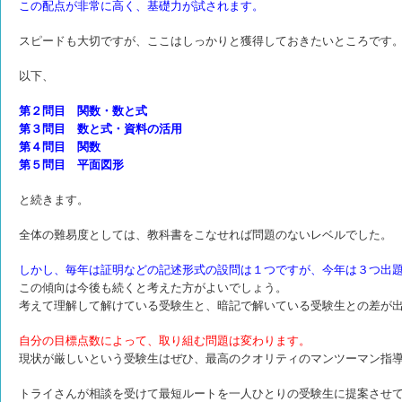
この配点が非常に高く、基礎力が試されます。
スピードも大切ですが、ここはしっかりと獲得しておきたいところです
以下、
第２問目 関数・数と式
第３問目 数と式・資料の活用
第４問目 関数
第５問目 平面図形
と続きます。
全体の難易度としては、教科書をこなせれば問題のないレベルでした。
しかし、毎年は証明などの記述形式の設問は１つですが、今年は３つ出
この傾向は今後も続くと考えた方がよいでしょう。
考えて理解して解けている受験生と、暗記で解いている受験生との差が
自分の目標点数によって、取り組む問題は変わります。
現状が厳しいという受験生はぜひ、最高のクオリティのマンツーマン指
トライさんが相談を受けて最短ルートを一人ひとりの受験生に提案させ