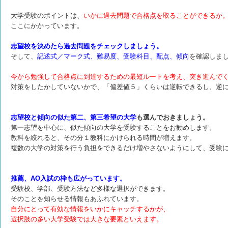
大学受験のポイントは、
いかに過去問題で合格点を取ることができるか
ここにかかっています。
志望校を決めたら過去問題をチェックしましょう。
そして、
記述式／マーク式、難易度、受験科目、配点、傾向
を確認しま
今から勉強して合格点に到達するための最短ルートを考え、突き進んで
対策をしたかしていないかで、「偏差値５」くらいは逆転できるし、逆
志望校と傾向の似た第二、第三希望の大学
も選んでおきましょう。
第一志望を中心に、似た傾向の大学を受験することをお勧めします。
教科を絞れると、その分１教科にかけられる時間が増えます。
複数の大学の対策を行う負担をできるだけ増やさないようにして、受験
推薦、AO入試の枠も広がっています。
受験校、学部、受験方法など多様な選択ができます。
そのことを知らせる情報もあふれています。
自分にとって有効な情報をいかにキャッチするかが、
選択肢の多い大学受験では大きな要素といえます。