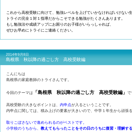
これから高校受験に向けて、勉強レベルを上げていかなければいけない
トライの完全１対１指導だからこそできる勉強がたくさんあります。
もし勉強法や成績アップにお困りのお子様がいらっしゃれば、
ぜひお早めにトライにご連絡ください。
2014年9月8日
島根県 秋以降の過ごし方 高校受験編
こんにちは
島根県の家庭教師のトライさんです。
「島根県 秋以降の過ごし方 高校受験編」
今回のテーマは
で
高校受験の大きなポイントは、
内申点
が入るということです。
内申点に関しては、積み上げの要素が大きいので、中学１年生から頑張
取りこぼさないで進められるのがベストです。
小学校のうちから、
教えてもらったことをその日のうちに復習・理解す