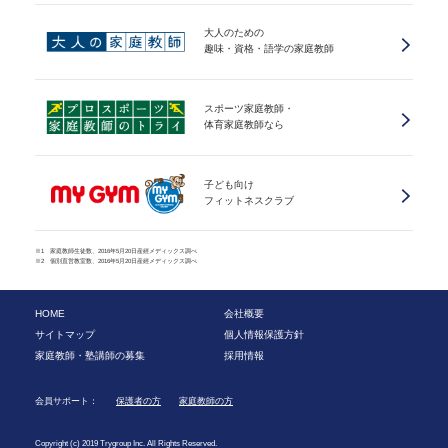
大人のための
趣味・資格・語学の家庭教師
スポーツ家庭教師・
体育家庭教師なら
子ども向け
フィットネスクラブ
※1 家庭教師生徒数、2016年5月20日産經メディックス調べ
※2 個別直営教室数、2016年5月20日産經メディックス調べ
HOME
会社概要
サイトマップ
個人情報保護方針
家庭教師・塾講師の募集
採用情報
会員サポート：
保護者の方
家庭教師の方
Copyright (c) 2019 Trygroup Inc. All Rights Reserved.