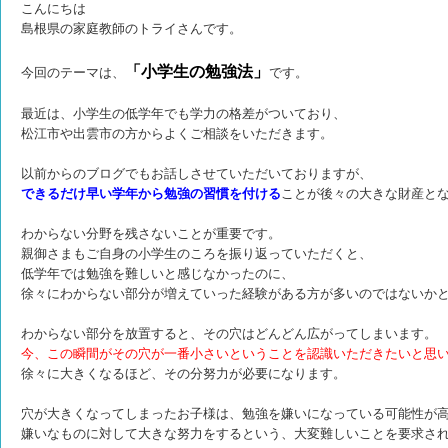
こんにちは
島根県の家庭教師のトライさんです。
「小学生の勉強法」
今回のテーマは、
です。
最近は、小学生の低学年でも学力の格差がついており、
松江市や出雲市の方からよくご相談をいただきます。
以前からのブログでもお話しさせていただいておりますが、
できるだけ早い学年から勉強の習慣を付ける
ことが後々の大きな財産と
わからない分野を残さないことが重要です。
親御さまもご自身の小学生のころを振り返っていただくと、
低学年では勉強を難しいと感じなかったのに、
徐々にわからない部分が増えていった経験がある方が多いのではないか
わからない部分を放置すると、その穴はどんどん広がってしまいます。
今、この瞬間がその穴が一番小さいということを認識いただきたいと思
徐々に大きくなるほど、その分努力が必要になります。
穴が大きくなってしまったお子様は、勉強を嫌いになっている可能性が
嫌いなものに対して大きな努力をするという、
大変難しいことを要求さ