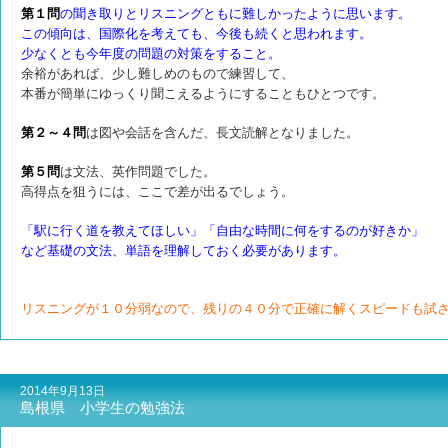
第１問
の聞き取りとリスニングともに難しかったように思います。
この傾向は、国際化を考えても、今後も続くと思われます。
少なくとも今年度の問題の対策をすること。
余裕があれば、少し難しめのもので練習して、
本番が簡単にゆっくり聞こえるようにすることもひとつです。
第２～４問
は図や会話を含んだ、長文読解となりました。
第５問
は文法、英作問題でした。
高得点を狙うには、ここで差が出るでしょう。
「駅に行く道を教えてほしい」「自由な時間に何をするのが好きか」
など基礎の文法、単語を理解しておく必要があります。
リスニングが１０分弱なので、残りの４０分で正確に解くスピードも試
2014年9月13日
島根県 小学生の勉強法