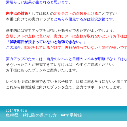
素晴らしい結果が生まれると思います。
内申点の対策
としては残りの
定期テストの点数を上げる
ことですが、
本番に向けての実力アップと
どちらを優先するかは状況次第です。
基本的には実力アップを目指した勉強ができた方がよいでしょう。
定期テストの点数は良いが、実力テストは点数が取れないというお子様
「試験範囲が決まっていないと勉強できない。」
この場合、
暗記をしているだけで、理解が伴っていない可能性が高いで
実力アップのためには、自身のレベルと目標のレベルが明確でなくては
そういったことが把握できていなければ、今すぐご連絡ください。
お子様にあったプランをご案内いたします。
レベルを明確に把握できているお子様で、目標に届きそうにないと感じ
これから目標達成に向けたプランを立て、全力でサポートいたします。
2014年9月5日
島根県 秋以降の過ごし方 中学受験編