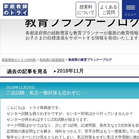
授業料
よくある
について
ご質問
トライの教育理念
各都道府県の経験豊富な教育プランナーが最新の教育情報
お子さまの目標達成をサポートする情報を発信いたします
成績が上がる理由
コース情報
家庭教師のトライHOME
>
島根県の家庭教師
>
島根県の教育プランナーブログ
都道府県別情報
2018年11月
合格体験談
2018年11月20日
キャンペーン情報
二次試験、私立一般対策も忘れずに
受験情報
こんにちは、トライ島根校です。
センター試験も残りわずかですが、センター対策ばかり行っていませんか？
センターが終わればすぐに2次試験が始まります。
マーク問題ばかりではなく、少しずつ証明、記述問題、英作文など2次対策を
志望校の過去問などを解き、傾向をつかんで、苦手分野はもう一度復習してい
毎年センターにだけ気をとられてしまい、私立対策をせずに私立大学受験に挑