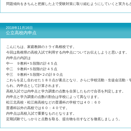
問題傾向をきちんと把握した上で受験対策に取り組むようにしていくと実力も
2018年11月16日
公立高校内申点
こんにちは、家庭教師のトライ島根校です。
今回は島根県の高校入試で利用する内申点についてお伝えしようと思います。
内申点の内訳は
中一 ９教科×５段階の計４５点
中二 ９教科×５段階の計４５点
中三 ９教科×５段階×２の計９０点
これらを足し合わせた１８０点が素点となり、さらに学校活動・生徒会活動・
られ、内申点として計算されます。
高校入試では内申点と学力調査の点数を合算したもので合否を判定します。
内申点と学力調査の点数の割合は学校によって異なります。
松江北高校・松江南高校などの普通科の学校では４０：６０
普通科以外の高校では６０：４０です。
内申点は高校入試で重要なものとなります。
定期試験でしっかりと点数を取る、提出物を出すなどを徹底しましょう。