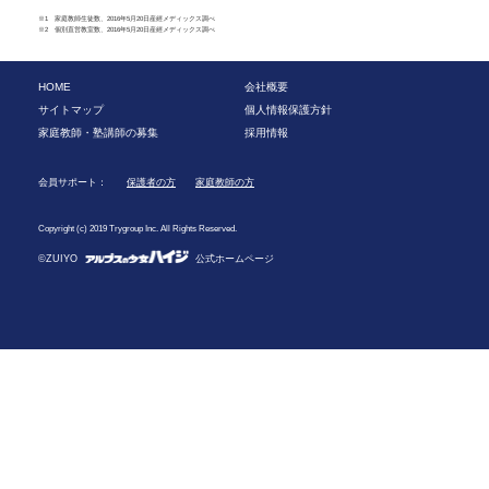
※1 家庭教師生徒数、2016年5月20日産經メディックス調べ
※2 個別直営教室数、2016年5月20日産經メディックス調べ
HOME
会社概要
サイトマップ
個人情報保護方針
家庭教師・塾講師の募集
採用情報
会員サポート：
保護者の方
家庭教師の方
Copyright (c) 2019 Trygroup Inc. All Rights Reserved.
©ZUIYO
公式ホームページ