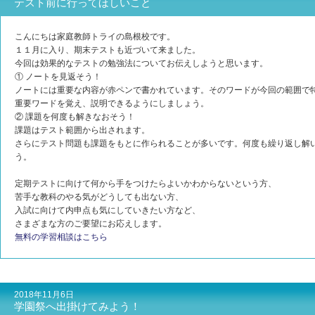
テスト前に行ってほしいこと
こんにちは家庭教師トライの島根校です。
１１月に入り、期末テストも近づいて来ました。
今回は効果的なテストの勉強法についてお伝えしようと思います。
① ノートを見返そう！
ノートには重要な内容が赤ペンで書かれています。そのワードが今回の範囲で
重要ワードを覚え、説明できるようにしましょう。
② 課題を何度も解きなおそう！
課題はテスト範囲から出されます。
さらにテスト問題も課題をもとに作られることが多いです。何度も繰り返し解
う。
定期テストに向けて何から手をつけたらよいかわからないという方、
苦手な教科のやる気がどうしても出ない方、
入試に向けて内申点も気にしていきたい方など、
さまざまな方のご要望にお応えします。
無料の学習相談はこちら
2018年11月6日
学園祭へ出掛けてみよう！