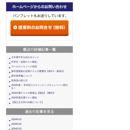
今年度中学入試のポイント
中学生「定期テスト難化」
ゴールデンウィーク特訓
新年度最初の定期テストの重要性【新中1・新高1】
新年度準備について
英単語の覚え方
2024年春！ 学年別フルラインナップキャンペーン受付
中！
2025共通テストの変更点【国語】【数学】
2024年度共通テスト概況
【国公立大学の出願について】
2024年4月
2024年3月
2024年2月