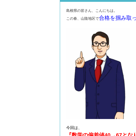
島根県の皆さん、こんにちは。
合格を掴み取
この春、山陰地区で
今回は、
『数学の偏差値40→67と