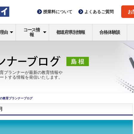
授業料
について
よくある
ご質問
お
コース情
理由
都道府県別情報
合格体験談
報
育プランナーが最新の教育情報や
ートする情報を発信いたします。
の教育プランナーブログ
月