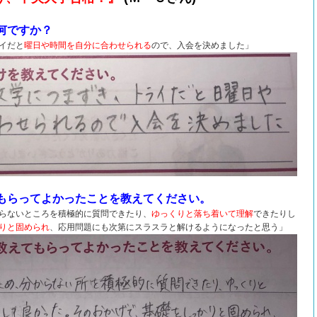
何ですか？
イだと
曜日や時間を自分に合わせられる
ので、入会を決めました」
もらってよかったことを教えてください。
らないところを積極的に質問できたり、
ゆっくりと落ち着いて理解
できたりし
りと固められ
、応用問題にも次第にスラスラと解けるようになったと思う」