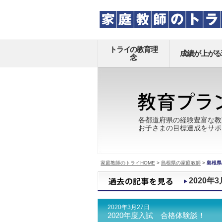
トライの教育理
成績が上がる
念
各都道府県の経験豊富な教
お子さまの目標達成をサポ
家庭教師のトライHOME
>
島根県の家庭教師
>
島根県
2020年3
2020年3月27日
2020年度入試 合格体験談！