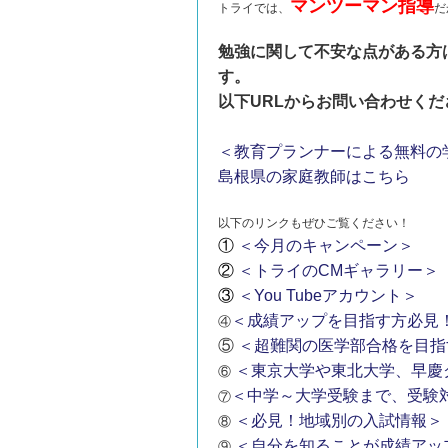
マンツーマン指導
トライでは、
だ
勉強に関して不安な点がある方
す。
以下URLからお問い合わせくだ
＜教育プランナーによる無料の
島根県の家庭教師はこちら
以下のリンクもぜひご覧ください！
①
＜今月のキャンペーン＞
②
＜トライのCMギャラリー＞
③
＜You Tubeアカウント＞
＜成績アップを目指す方必見
④
⑤
＜超難関の医学部合格を目指
＜東京大学や東北大学、早慶
⑥
＜中学～大学受験まで、受験
⑦
＜必見！地域別の入試情報＞
⑧
＜自分を知ることが成績アッ
⑨