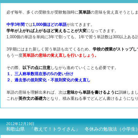
必ず毎年、多くの受験生が受験勉強時に
英単語
の意味を覚え直そうとし
中学3年間
では
1,000個ほどの単語
が出てきます。
学年が上がれば上がるほど覚えることが大変
になってきます。
1,000個の単語を単純に3年で割っても、1年で習う単語数は300以上ある
3学期にはまた新しく習う単語も出てくるため、
学校の授業がストップし
もう一度
英単語の意味の覚え直しを行いましょう。
その際、
以下の点に注意
しながら進めていくことも必要です。
１、三人称単数現在形のSの使い分け
２、過去形の規則変化・不規則変化の覚え直し
単語の意味を理解出来れば、次は
意味から単語を書けるように
訓練しま
これが
英作文の基礎力
となり、積み重ねる事でどんどん書けるようにな
2012年12月19日
和歌山県 「教えて！トライさん」 冬休みの勉強法（小学生