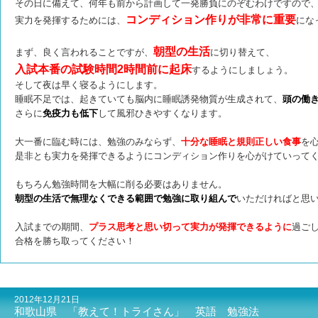
その日に備えて、何年も前から計画して一発勝負にのぞむわけですので
コンディション作りが非常に重要
実力を発揮するためには、
にな
朝型の生活
まず、良く言われることですが、
に切り替えて、
入試本番の試験時間2時間前に起床
するようにしましょう。
そして夜は早く寝るようにします。
睡眠不足では、起きていても脳内に睡眠誘発物質が生成されて、
頭の働
さらに
免疫力も低下
して風邪ひきやすくなります。
大一番に臨む時には、勉強のみならず、
十分な睡眠と規則正しい食事
を
是非とも実力を発揮できるようにコンディション作りを心がけていって
もちろん勉強時間を大幅に削る必要はありません。
朝型の生活で無理なくできる範囲で勉強に取り組んで
いただければと思
入試までの期間、
プラス思考と思い切って実力が発揮できるように
過ご
合格を勝ち取ってください！
2012年12月21日
和歌山県 「教えて！トライさん」 英語 勉強法