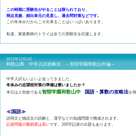
この時期に受験生がやることは限られており、
弱点克服、頻出単元の見直し、過去問対策などです。
この冬休みだからこそ出来ることはいっぱいあります。
私達、家庭教師のトライは全ての受験生を応援します。
2012年12月1日
和歌山県 中学入試攻略法 ～智辯学園和歌山中編～
中学入試もいよいよ迫ってきました。
冬休みの志望校対策の準備は整いましたか？
智辯学園和歌山中
国語・算数の攻略法
本日は人気校である
を
≪国語≫
説明文と物語文の読解と、漢字などの知識問題で構成されます。
記述問題の難易度は高い
です。200字記述の出題もあります。