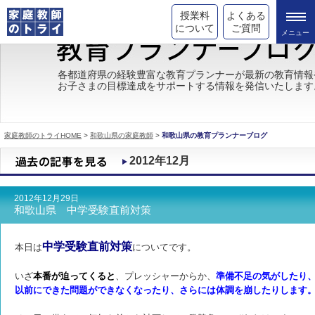
授業料
よくある
について
ご質問
トライの教育理念
各都道府県の経験豊富な教育プランナーが最新の教育情報
お子さまの目標達成をサポートする情報を発信いたします
成績が上がる理由
コース情報
家庭教師のトライHOME
>
和歌山県の家庭教師
>
和歌山県の教育プランナーブログ
都道府県別情報
2012年12月
合格体験談
2012年12月29日
キャンペーン情報
和歌山県 中学受験直前対策
受験情報
中学受験直前対策
本日は
についてです。
いざ
本番が迫ってくると
、プレッシャーからか、
準備不足の気がしたり
以前にできた問題ができなくなったり、さらには体調を崩したりします