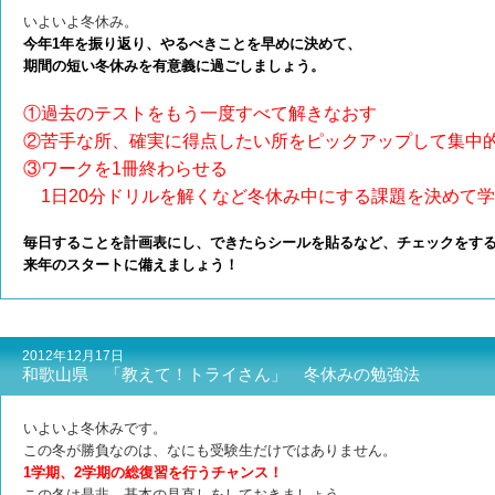
いよいよ冬休み。
今年1年を振り返り、やるべきことを早めに決めて、
期間の短い冬休みを有意義に過ごしましょう。
①過去のテストをもう一度すべて解きなおす
②苦手な所、確実に得点したい所をピックアップして集中
③ワークを1冊終わらせる
1日20分ドリルを解くなど冬休み中にする課題を決めて
毎日することを計画表にし、できたらシールを貼るなど、チェックをす
来年のスタートに備えましょう！
2012年12月17日
和歌山県 「教えて！トライさん」 冬休みの勉強法
いよいよ冬休みです。
この冬が勝負なのは、なにも受験生だけではありません。
1学期、2学期の総復習を行うチャンス！
この冬は是非、基本の見直しをしておきましょう。