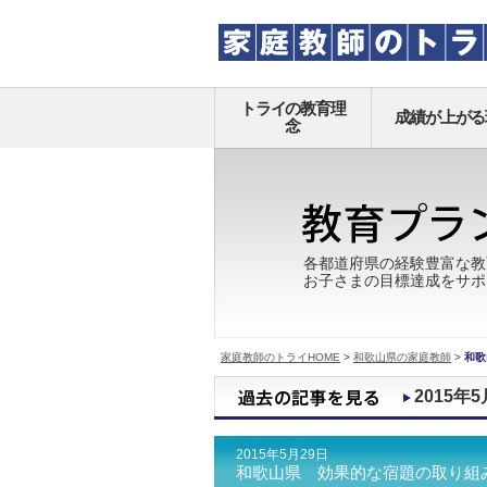
トライの教育理
成績が上がる
念
各都道府県の経験豊富な教
お子さまの目標達成をサポ
家庭教師のトライHOME
>
和歌山県の家庭教師
>
和歌
2015年5
2015年5月29日
和歌山県 効果的な宿題の取り組