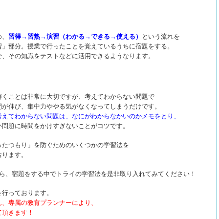
め、
習得→習熟→演習（わかる→できる→使える）
という流れを
習」部分。授業で行ったことを覚えているうちに宿題をする。
で、その知識をテストなどに活用できるようなります。
解くことは非常に大切ですが、考えてわからない問題で
間が伸び、集中力ややる気がなくなってしまうだけです。
考えてわからない問題は、なにがわからなかいのかメモをとり、
い問題に時間をかけすぎないことがコツです。
ったつもり」を防ぐための
いくつかの学習法を
おります。
がら、宿題をする中でトライの学習法を是非取り入れてみてください！
を行っております。
ん、専属の教育プランナーにより、
て頂きます！