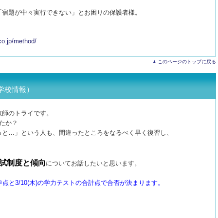
「宿題が中々実行できない」とお困りの保護者様。
co.jp/method/
このページのトップに戻る
学校情報）
教師のトライです。
たか？
っと…」という人も、間違ったところをなるべく早く復習し、
試制度と傾向
についてお話したいと思います。
申点と3/10(木)の学力テストの合計点で合否が決まります。