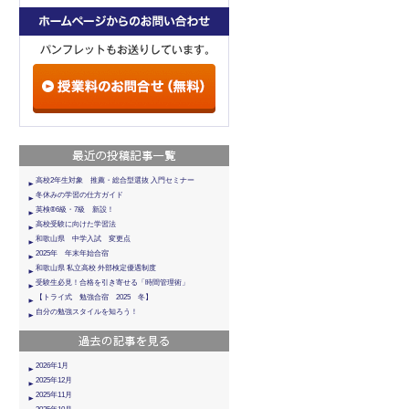
高校2年生対象 推薦・総合型選抜 入門セミナー
冬休みの学習の仕方ガイド
英検®6級・7級 新設！
高校受験に向けた学習法
和歌山県 中学入試 変更点
2025年 年末年始合宿
和歌山県 私立高校 外部検定優遇制度
受験生必見！合格を引き寄せる「時間管理術」
【トライ式 勉強合宿 2025 冬】
自分の勉強スタイルを知ろう！
2026年1月
2025年12月
2025年11月