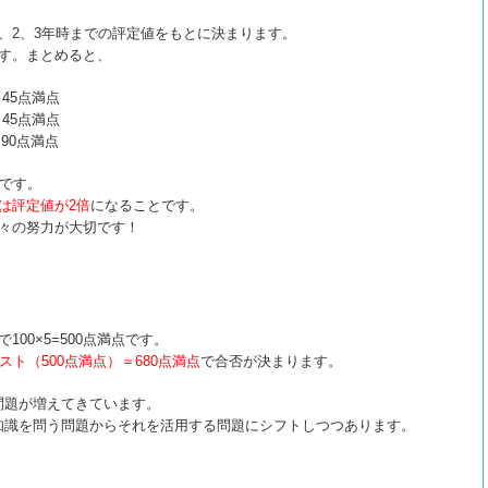
、2、3年時までの評定値をもとに決まります。
す。まとめると、
＝45点満点
＝45点満点
＝90点満点
です。
生は評定値が2倍
になることです。
日々の努力が大切です！
00×5=500点満点です。
スト（500点満点）＝680点満点
で合否が決まります。
問題が増えてきています。
知識を問う問題からそれを活用する問題にシフトしつつあります。