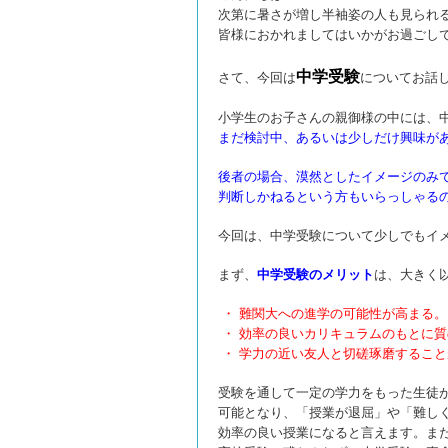
次第に暑さが増し半袖姿の人も見られ
皆様におかれましてはいかがお過ごし
中学受験
さて、今回は
についてお話
小学生のお子さんの親御様の中には、
まだ検討中、あるいは少しだけ興味が
後者の場合、漠然としたイメージのみ
判断しかねるという方もいらっしゃる
今回は、中学受験について少しでもイ
まず、
中学受験のメリット
は、大きく
・ 難関大への進学の可能性が高まる。
・ 効率の良いカリキュラムのもとに
・ 学力の近い友人と切磋琢磨するこ
受験を通して一定の学力をもった生徒
可能となり、「授業が退屈」や「難し
効率の良い授業になると言えます。
ま