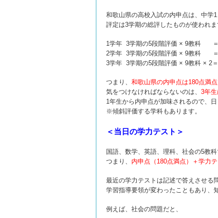
和歌山県の高校入試の内申点は、中学1
評定は3学期の総評したものが使われま
1学年 3学期の5段階評価 × 9教科 
2学年 3学期の5段階評価 × 9教科 
3学年 3学期の5段階評価 × 9教科 × 2
つまり、
和歌山県の内申点は180点満点
気をつけなければならないのは、
3年
1年生から内申点が加味されるので、
※傾斜評価する学科もあります。
＜当日の学力テスト＞
国語、数学、英語、理科、社会の5教科で1
つまり、
内申点（180点満点）＋学力テ
最近の学力テストは記述で答えさせる
学習指導要領が変わったこともあり、
例えば、社会の問題だと、