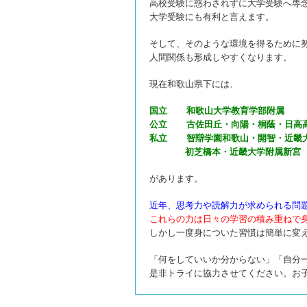
高校受験に惑わされずに大学受験へ専
大学受験にも有利と言えます。
そして、そのような環境を得るために
人間関係も形成しやすくなります。
現在和歌山県下には、
国立 和歌山大学教育学部附属
公立 古佐田丘・向陽・桐蔭・日高
私立 智辯学園和歌山・開智・近畿大
初芝橋本・近畿大学附属新宮
があります。
近年、思考力や読解力が求められる問
これらの力は日々の学習の積み重ねで
しかし一度身についた習慣は簡単に変
「何をしていいか分からない」「自分
是非トライに協力させてください。お子