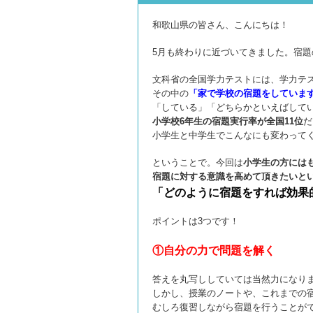
和歌山県の皆さん、こんにちは！
5月も終わりに近づいてきました。
宿題
文科省の全国学力テストには、学力テ
その中の
「家で学校の宿題をしていま
「している」「どちらかといえばして
小学校6年生の宿題実行率が全国11位
だ
小学生と中学生でこんなにも変わって
ということで。今回は
小学生の方には
宿題に対する意識を
高めて頂きたいと
「どのように宿題をすれば効果
ポイントは3つです！
①自分の力で問題を解く
答えを丸写ししていては当然力になり
しかし、授業のノートや、これまでの
むしろ復習しながら宿題を行うことが