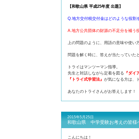
【和歌山県 平成25年度 出題】
Q.地方交付税交付金はどのような役割
A.地方公共団体の財源の不足分を補う
上の問題のように、用語の意味や使い
問題を解く時に、答えが当たっていた
トライはマンツーマン指導。
先生と対話しながら定着を図る
『ダイ
『トライ式学習法』
が気になる方は、
あなたのトライさんがお答えします！
2015年5月25日
和歌山県 中学受験お考えの皆様
こんにちは！