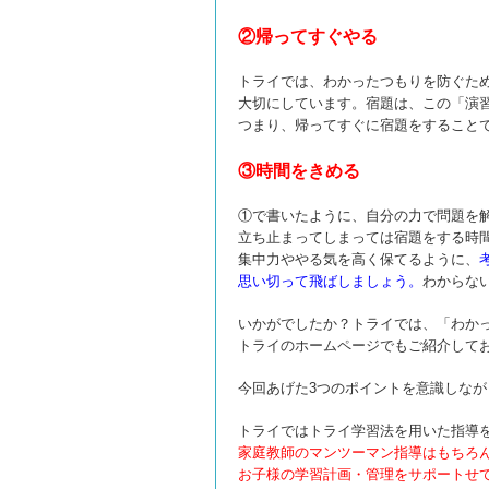
②帰ってすぐやる
トライでは、わかったつもりを防ぐた
大切にしています。宿題は、この「演
つまり、帰ってすぐに宿題をすること
③時間をきめる
①で書いたように、自分の力で問題を
立ち止まってしまっては宿題をする時
集中力ややる気を高く保てるように、
思い切って飛ばしましょう。
わからな
いかがでしたか？トライでは、「わか
トライのホームページでもご紹介して
今回あげた3つのポイントを意識しな
トライではトライ学習法を用いた指導
家庭教師のマンツーマン指導はもちろ
お子様の学習計画・管理をサポートせ