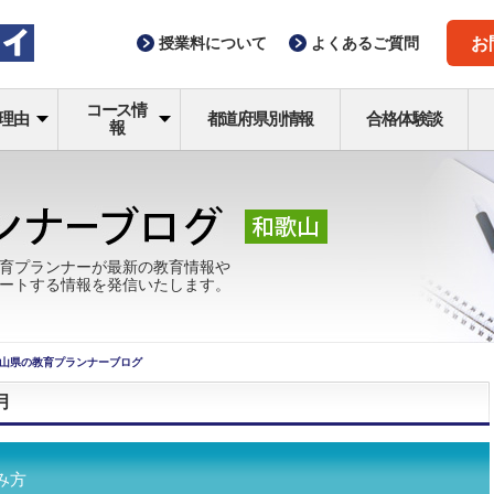
授業料
について
よくある
ご質問
お
コース情
理由
都道府県別情報
合格体験談
報
育プランナーが最新の教育情報や
ートする情報を発信いたします。
山県の教育プランナーブログ
月
み方