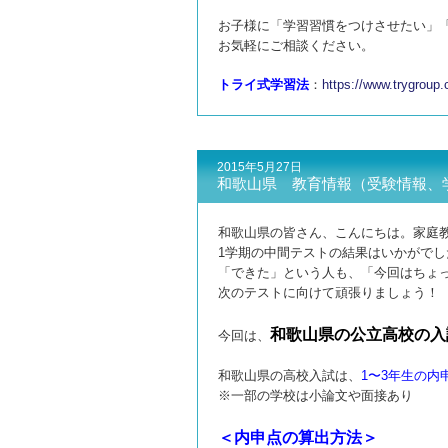
お子様に「学習習慣をつけさせたい」
お気軽にご相談ください。
トライ式学習法
：
https://www.trygroup.
2015年5月27日
和歌山県 教育情報（受験情報、
和歌山県の皆さん、こんにちは。家庭
1学期の中間テストの結果はいかがでし
「できた」という人も、「今回はちょ
次のテストに向けて頑張りましょう！
和歌山県の公立高校の入
今回は、
和歌山県の高校入試は、
1〜3年生の内
※一部の学校は小論文や面接あり
＜内申点の算出方法＞