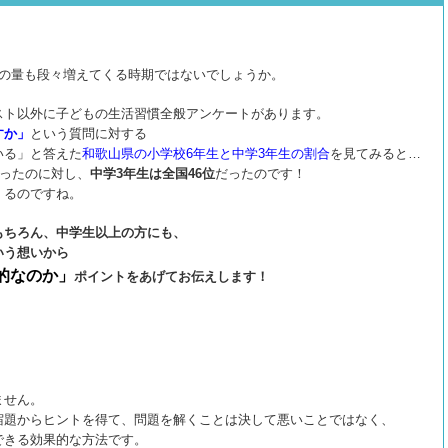
の量も段々増えてくる時期ではないでしょうか。
スト以外に子どもの生活習慣全般アンケートがあります。
すか」
という質問に対する
いる」と答えた
和歌山県の小学校6年生と中学3年生の割合
を見てみると…
ったのに対し、
中学3年生は全国46位
だったのです！
くるのですね。
もちろん、中学生以上の方にも、
いう想いから
的なのか」
ポイントをあげてお伝えします！
ません。
宿題からヒントを得て、問題を解くことは決して悪いことではなく、
できる効果的な方法です。