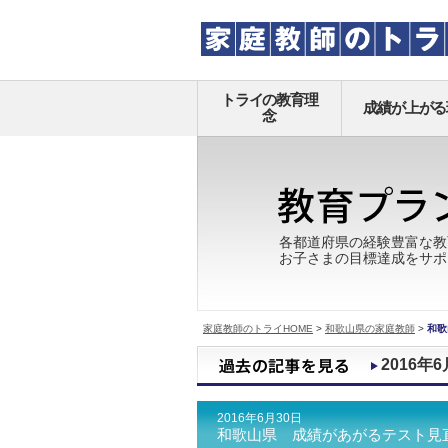
トライの教育理
成績が上がる
念
各都道府県の経験豊富な教
お子さまの目標達成をサポ
家庭教師のトライHOME
>
和歌山県の家庭教師
>
和歌
2016年6
2016年6月30日
和歌山県 成績があがるテスト見