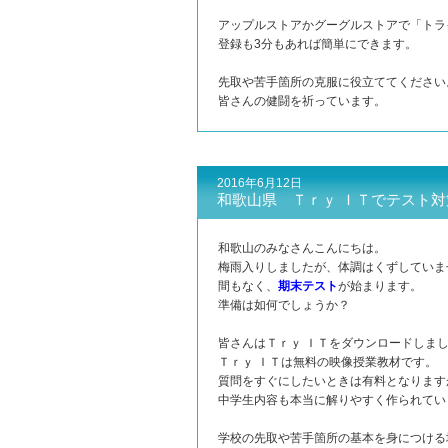
アップルストアかグーグルストアで「トラ
登録も3分もあれば簡単にできます。
先取や苦手箇所の克服に役立ててください
皆さんの健闘を祈っています。
2016年6月12日
和歌山県 Ｔｒｙ ＩＴでテスト
和歌山のみなさんこんにちは。
梅雨入りしましたが、体調はくずしていま
間もなく、
期末テスト
が始まります。
準備は如何でしょうか？
皆さんはＴｒｙ ＩＴをダウンロードしま
Ｔｒｙ ＩＴは無料の映像授業教材です。
質問をすぐにしたいときは有料となります
中学生内容も本当に解りやすく作られてい
学校の先取や苦手箇所の基本を身につける