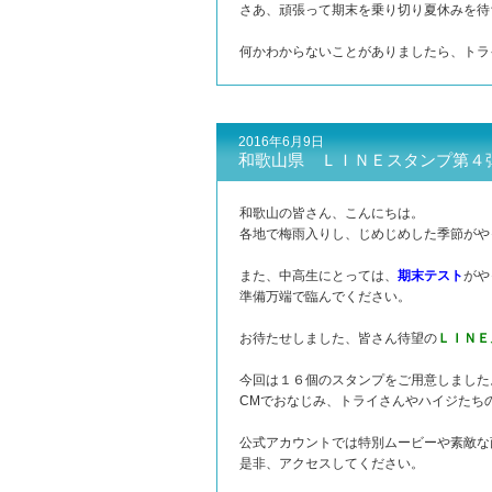
さあ、頑張って期末を乗り切り夏休みを待
何かわからないことがありましたら、トラ
2016年6月9日
和歌山県 ＬＩＮＥスタンプ第４
和歌山の皆さん、こんにちは。
各地で梅雨入りし、じめじめした季節がや
また、中高生にとっては、
期末テスト
がや
準備万端で臨んでください。
お待たせしました、皆さん待望の
ＬＩＮＥ
今回は１６個のスタンプをご用意しました
CMでおなじみ、トライさんやハイジたち
公式アカウントでは特別ムービーや素敵な
是非、アクセスしてください。