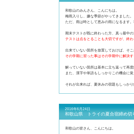
和歌山のみんさん、こんにちは。
梅雨入りし、嫌な季節がやってきました。
ただ、雨は時として恵みの雨になるます。
期末テストが既に終わった方、真っ最中の
テストは点をとることも大切ですが、終わ
出来ていない箇所を放置しておけば、そこ
その学期に習った事はその学期中に解決す
解っていない箇所は基本に立ち返って再度
また、漢字や単語もしっかりこの機会に覚
それが出来れば、夏休みの宿題もしっかり
2016年6月24日
和歌山県 トライの夏合宿締め切
和歌山の皆さん、こんにちは。