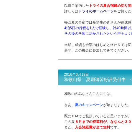
以前ご案内した
トライの夏合宿締め切り間
詳しくは
トライのホームページ
をご覧くだ
毎回夏の合宿では受講生の皆さんが達成感
4泊5日の行程を1人で経験し、計40時間
その後の学習に活かされたという声をよく
当然、成績も合宿のはじめと終わりでは変
是非、この機会に参加してみてください。
2016年6月18日
和歌山県 夏期講習好評受付中 
和歌山のみなさんこんにちは。
さあ、
夏のキャンペーン
が始まりました。
既にＣＭでご覧頂いていると思いますが、
この夏
８月までの授業料が、ななんと３０
また、
入会諸経費が全て無料
です。