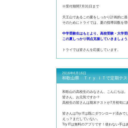
※受付期間7月31日まで
天王山であるこの夏をしっかり計画的に過
そのためにトライでは、夏の指導回数を増
中学受験生はもとより、高校受験・大学受
この夏しっかり弱点克服していきましょう
トライでは皆さんを応援しています。
2016年6月16日
和歌山県 Ｔｒｙ ＩＴで定期テ
和歌山の高校生のみなさん、こんにちは。
皆さん、お元気ですか？
高校生の皆さんは期末テストが7月初旬に
皆さんはTry ITは既にダウンロード済みで
えっ？まだしていない。
Try ITは無料のアプリです！使わない手