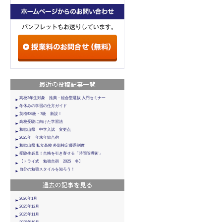
高校2年生対象 推薦・総合型選抜 入門セミナー
冬休みの学習の仕方ガイド
英検®6級・7級 新設！
高校受験に向けた学習法
和歌山県 中学入試 変更点
2025年 年末年始合宿
和歌山県 私立高校 外部検定優遇制度
受験生必見！合格を引き寄せる「時間管理術」
【トライ式 勉強合宿 2025 冬】
自分の勉強スタイルを知ろう！
2026年1月
2025年12月
2025年11月