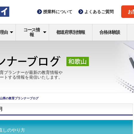
授業料
について
よくある
ご質問
お
コース情
理由
都道府県別情報
合格体験談
報
育プランナーが最新の教育情報や
ートする情報を発信いたします。
山県の教育プランナーブログ
月
直しのやり方