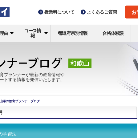
授業料
について
よくある
ご質問
お
コース情
理由
都道府県別情報
合格体験談
報
育プランナーが最新の教育情報や
ートする情報を発信いたします。
山県の教育プランナーブログ
月
の学習法