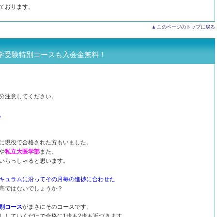
ております。
このページのトップに戻る
学受験特別コースも入会金無料！
分注意してください。
。
に現役で合格された方もいました。
や
私立大医学部
また、
いらっしゃると思います。
キュラムに沿ってその月毎の進捗に合わせた
高ではないでしょうか？
別コース
がまさにそのコースです。
ししていくだけで合格に1歩も2歩も近づきます。