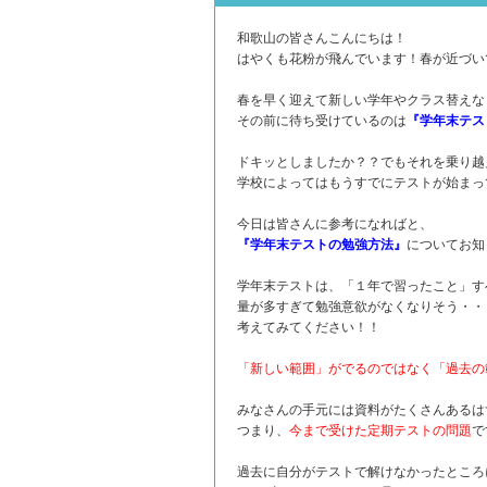
和歌山の皆さんこんにちは！
はやくも花粉が飛んでいます！春が近づい
春を早く迎えて新しい学年やクラス替えな
その前に待ち受けているのは
『学年末テス
ドキッとしましたか？？でもそれを乗り越
学校によってはもうすでにテストが始まっ
今日は皆さんに参考になればと、
『学年末テストの勉強方法』
についてお知
学年末テストは、「１年で習ったこと」す
量が多すぎて勉強意欲がなくなりそう・・
考えてみてください！！
「新しい範囲」がでるのではなく「過去の
みなさんの手元には資料がたくさんあるは
つまり、
今まで受けた定期テストの問題
で
過去に自分がテストで解けなかったところ