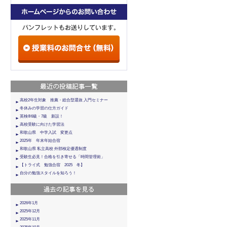
高校2年生対象 推薦・総合型選抜 入門セミナー
冬休みの学習の仕方ガイド
英検®6級・7級 新設！
高校受験に向けた学習法
和歌山県 中学入試 変更点
2025年 年末年始合宿
和歌山県 私立高校 外部検定優遇制度
受験生必見！合格を引き寄せる「時間管理術」
【トライ式 勉強合宿 2025 冬】
自分の勉強スタイルを知ろう！
2026年1月
2025年12月
2025年11月