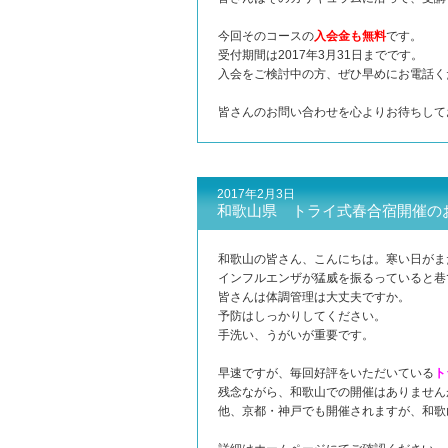
今回そのコースの
入会金も無料
です。
受付期間は2017年3月31日までです。
入会をご検討中の方、ぜひ早めにお電話く
皆さんのお問い合わせを心よりお待ちして
2017年2月3日
和歌山県 トライ式春合宿開催の
和歌山の皆さん、こんにちは。寒い日がま
インフルエンザが猛威を振るっていると巷
皆さんは体調管理は大丈夫ですか。
予防はしっかりしてください。
手洗い、うがいが重要です。
早速ですが、毎回好評をいただいている
ト
残念ながら、和歌山での開催はありません
他、京都・神戸でも開催されますが、和歌