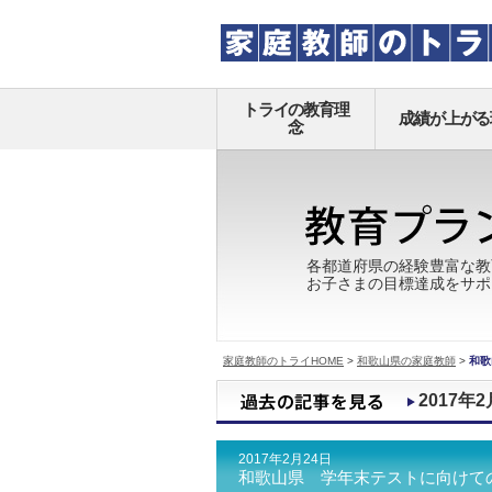
トライの教育理
成績が上がる
念
各都道府県の経験豊富な教
お子さまの目標達成をサポ
家庭教師のトライHOME
>
和歌山県の家庭教師
>
和歌
2017年2
2017年2月24日
和歌山県 学年末テストに向けて