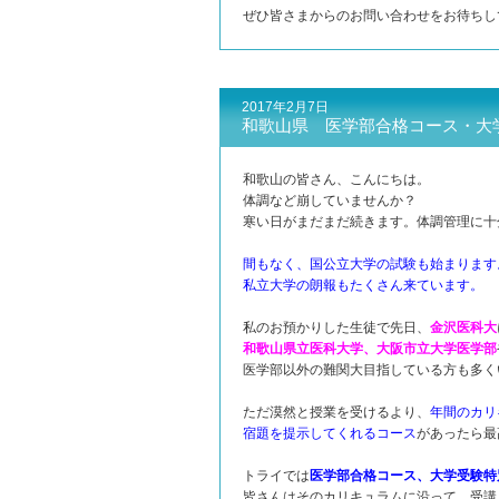
ぜひ皆さまからのお問い合わせをお待ちし
2017年2月7日
和歌山県 医学部合格コース・大
和歌山の皆さん、こんにちは。
体調など崩していませんか？
寒い日がまだまだ続きます。体調管理に十
間もなく、国公立大学の試験も始まります
私立大学の朗報もたくさん来ています。
私のお預かりした生徒で先日、
金沢医科大
和歌山県立医科大学、大阪市立大学医学部
医学部以外の難関大目指している方も多く
ただ漠然と授業を受けるより、
年間のカリ
宿題を提示してくれるコース
があったら最
トライでは
医学部合格コース、大学受験特
皆さんはそのカリキュラムに沿って、受講