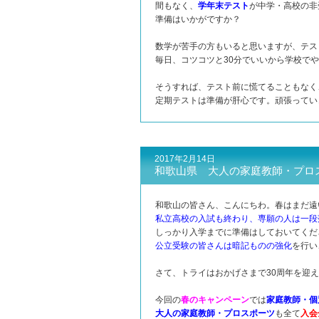
間もなく、
学年末テスト
が中学・高校の非
準備はいかがですか？
数学が苦手の方もいると思いますが、テス
毎日、コツコツと30分でいいから学校で
そうすれば、テスト前に慌てることもなく
定期テストは準備が肝心です。頑張ってい
2017年2月14日
和歌山県 大人の家庭教師・プロ
和歌山の皆さん、こんにちわ。春はまだ遠
私立高校の入試も終わり、専願の人は一段
しっかり入学までに準備はしておいてくだ
公立受験の皆さんは暗記ものの強化
を行い
さて、トライはおかげさまで30周年を迎
今回の
春のキャンペーン
では
家庭教師・個
大人の家庭教師・プロスポーツ
も全て
入会