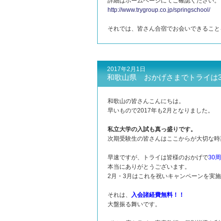
詳細はホームページにてご確認ください。
http://www.trygroup.co.jp/springschool/
それでは、皆さん合宿でお会いできること
2017年2月1日
和歌山県 おかげさまでトライは
和歌山の皆さんこんにちは。
早いもので2017年も2月となりました。
私立大学の入試も真っ盛りです。
次期受験生の皆さんはここからが大切な時
早速ですが、トライは皆様のおかげで
30
本当にありがとうございます。
2月・3月はこれを祝いキャンペーンを実
それは、
入会諸経費無料！！
大盤振る舞いです。