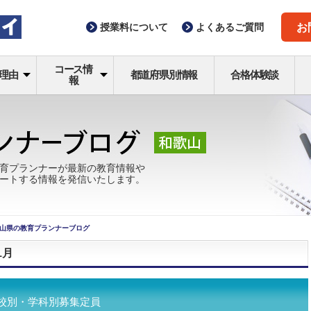
授業料
について
よくある
ご質問
お
コース情
理由
都道府県別情報
合格体験談
報
育プランナーが最新の教育情報や
ートする情報を発信いたします。
山県の教育プランナーブログ
1月
学校別・学科別募集定員