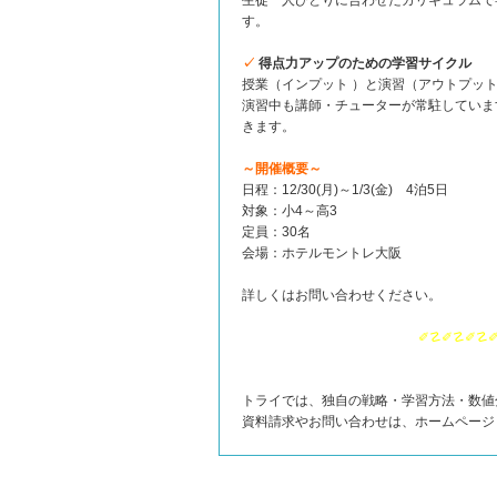
生徒一人ひとりに合わせたカリキュラムで
す。
✓
得点力アップのための学習サイクル
授業（インプット ）と演習（アウトプッ
演習中も講師・チューターが常駐していま
きます。
～開催概要～
日程：12/30(月)～1/3(金) 4泊5日
対象：小4～高3
定員：30名
会場：ホテルモントレ大阪
詳しくはお問い合わせください。
✐☡✐☡✐☡
トライでは、独自の戦略・学習方法・数値
資料請求やお問い合わせは、ホームペー