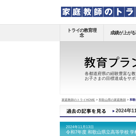
トライの教育理
成績が上がる
念
各都道府県の経験豊富な教
お子さまの目標達成をサポ
家庭教師のトライHOME
>
和歌山県の家庭教師
>
和歌
2024年1
2024年11月13日
令和7年度 和歌山県立高等学校 