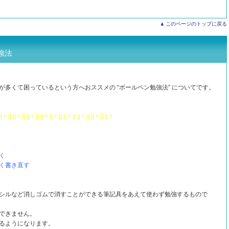
このページのトップに戻る
強法
多くて困っているという方へおススメの “ボールペン勉強法” についてです。
||＊||:||＊||:||＊||:||＊||＊||:||＊||:||＊||:||＊||:||＊
く
く書き直す
シルなど消しゴムで消すことができる筆記具をあえて使わず勉強するもので
できません。
るようになります。