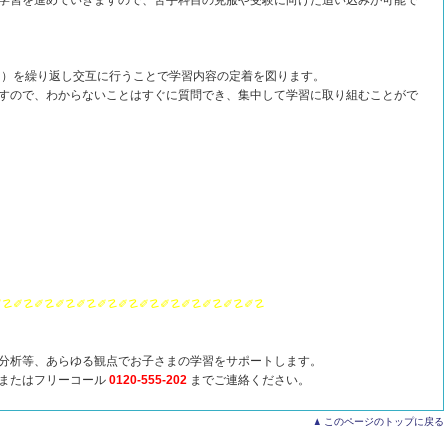
学習を進めていきますので、苦手科目の克服や受験に向けた追い込みが可能で
ト）を繰り返し交互に行うことで学習内容の定着を図ります。
すので、わからないことはすぐに質問でき、集中して学習に取り組むことがで
✐☡✐☡✐☡✐☡✐☡
✐☡✐☡✐☡✐☡✐☡✐☡✐☡✐☡
分析等、あらゆる観点でお子さまの学習をサポートします。
ジまたはフリーコール
0120-555-202
までご連絡ください。
このページのトップに戻る