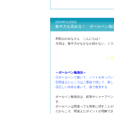
2024年11月8日
集中力を高める！ ボールペン勉
和歌山のみなさん こんにちは！
今回は、集中力がなかなか続かない、ミスが
||＊||:
～ボールペン勉強法～
①ボールペンで書いて、ノートを作ってい
②間違えたところは二重線で消して、新し
③正しい内容を書いて、後で復習する
ボールペン勉強法は、鉛筆やシャープペン
す。
ボールペンは間違っても簡単に消すことが
だからこそ、間違えたポイントが理解でき