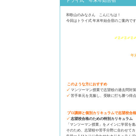
トライ式 年末年始合宿
和歌山のみなさん こんにちは！
今回はトライ式 年末年始合宿のご案内で
✐☡✐☡✐☡
年
このような方におすすめ
✓
マンツーマン授業で志望校の過去問対
✓
苦手単元を克服し、受験に打ち勝つ得
プロ講師と個別カリキュラムで志望校合
✓
志望校合格のための特別カリキュラム
「マンツーマン授業」をメインに学習を進
そのため、志望校や苦手分野に合わせてカ