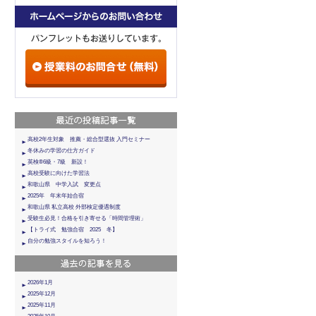
高校2年生対象 推薦・総合型選抜 入門セミナー
冬休みの学習の仕方ガイド
英検®6級・7級 新設！
高校受験に向けた学習法
和歌山県 中学入試 変更点
2025年 年末年始合宿
和歌山県 私立高校 外部検定優遇制度
受験生必見！合格を引き寄せる「時間管理術」
【トライ式 勉強合宿 2025 冬】
自分の勉強スタイルを知ろう！
2026年1月
2025年12月
2025年11月