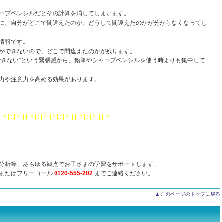
ープペンシルだとその計算を消してしまいます。
に、自分がどこで間違えたのか、どうして間違えたのかが分からなくなってし
情報です。
ができないので、どこで間違えたのかが残ります。
できない”という緊張感から、鉛筆やシャープペンシルを使う時よりも集中して
力や注意力を高める効果があります。
||＊||:||＊||:||＊||:||＊||＊||:||＊||:||＊||:||＊||:||＊
分析等、あらゆる観点でお子さまの学習をサポートします。
ジまたはフリーコール
0120-555-202
までご連絡ください。
このページのトップに戻る