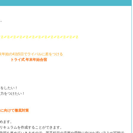
す。
✐☡✐☡✐☡✐☡✐☡
✐☡✐☡✐☡✐☡✐☡✐☡✐☡✐☡
末年始の4泊5日でライバルに差をつける
トライ式 年末年始合宿
策をしたい！
点力をつけたい！
格に向けて徹底対策
めます。
リキュラムを作成することができます。