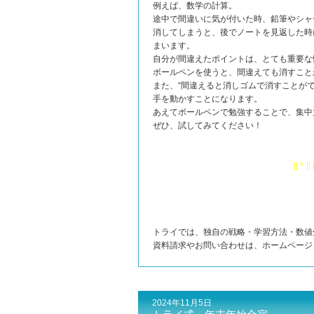
例えば、数学の計算。
途中で間違いに気が付いた時、鉛筆やシャ
消してしまうと、後でノートを見返した時
まいます。
自分が間違えたポイントは、とても重要な
ボールペンを使うと、間違えても消すこと
また、“間違えると消しゴムで消すことが
手を動かすことになります。
あえてボールペンで勉強することで、集中
ぜひ、試してみてください！
||＊||:
トライでは、独自の戦略・学習方法・数値
資料請求やお問い合わせは、ホームペー
2024年11月5日