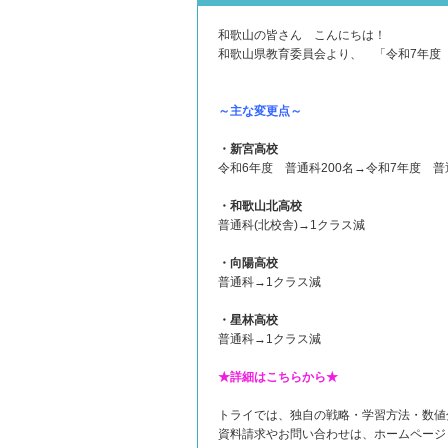
和歌山の皆さん こんにちは！
和歌山県教育委員会より、 「令和7年度
～主な変更点～
・新宮高校
令和6年度 普通科200名→令和7年度 普通
・和歌山北高校
普通科(北校舎)→1クラス減
・向陽高校
普通科→1クラス減
・星林高校
普通科→1クラス減
★詳細はこちらから★
トライでは、独自の戦略・学習方法・数値
資料請求やお問い合わせは、ホームペー