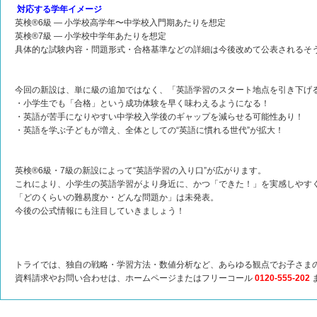
対応する学年イメージ
英検®6級 — 小学校高学年〜中学校入門期あたりを想定
英検®7級 — 小学校中学年あたりを想定
具体的な試験内容・問題形式・合格基準などの詳細は今後改めて公表されるそ
今回の新設は、単に級の追加ではなく、「英語学習のスタート地点を引き下げ
・小学生でも「合格」という成功体験を早く味わえるようになる！
・英語が苦手になりやすい中学校入学後のギャップを減らせる可能性あり！
・英語を学ぶ子どもが増え、全体としての“英語に慣れる世代”が拡大！
英検®6級・7級の新設によって“英語学習の入り口”が広がります。
これにより、小学生の英語学習がより身近に、かつ「できた！」を実感しやす
「どのくらいの難易度か・どんな問題か」は未発表。
今後の公式情報にも注目していきましょう！
トライでは、独自の戦略・学習方法・数値分析など、あらゆる観点でお子さま
資料請求やお問い合わせは、ホームページまたはフリーコール
0120-555-202