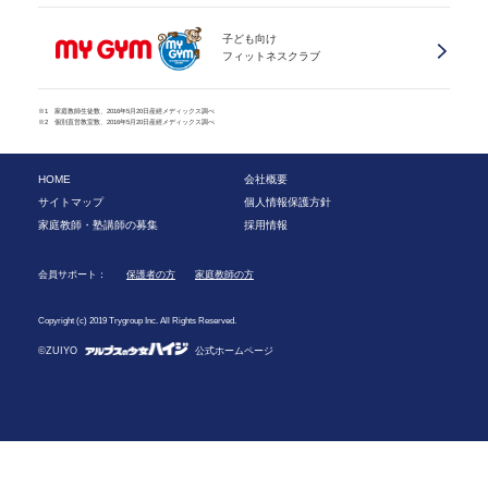
子ども向け
フィットネスクラブ
※1 家庭教師生徒数、2016年5月20日産經メディックス調べ
※2 個別直営教室数、2016年5月20日産經メディックス調べ
HOME
会社概要
サイトマップ
個人情報保護方針
家庭教師・塾講師の募集
採用情報
会員サポート：
保護者の方
家庭教師の方
Copyright (c) 2019 Trygroup Inc. All Rights Reserved.
©ZUIYO
公式ホームページ