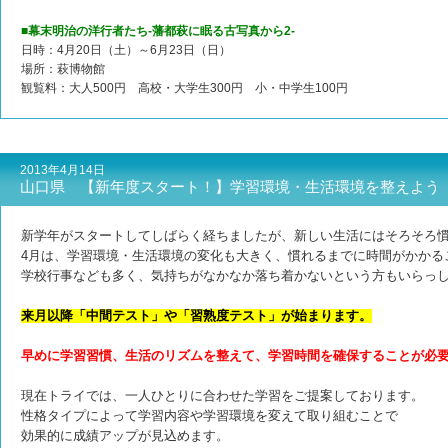
■幕末明治の洋行者たち-藩都萩に眠る古写真から2-
日時：4月20日（土）～6月23日（日）
場所：萩博物館
観覧料：大人500円 高校・大学生300円 小・中学生100円
2013年4月14日
山口県 【新年度スタート！】学習環境・生活環境を整えよう
新学年がスタートしてしばらく経ちましたが、新しい生活にはそろ
そろ
4月は、学習環境・生活環境の変化も大きく、慣れるまでに時間
がかかる
学校行事なども多く、気持ちがなかなか落ち着かないという方も
いらっ
来月以降「中間テスト」や「習熟度テスト」が始まります。
早めに学習習慣、生活のリズムを整えて、学習時間を確保する
ことが必
現在トライでは、一人ひとりに合わせた学習をご提案しております。
性格タイプによって学習内容や学習環境を変えて取り組むことで
効果的に成績アップが見込めます。