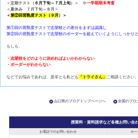
＜定期テスト（
６月下旬～７月上旬
）＞ ※
一学期期末考査
＜夏休み ７月下旬～８月＞
＜
第②回習熟度テスト（９月
）＞
第①回の習熟度テストで志望校との差分をまずは認識し
第②回の習熟度テストで志望校のボーダーを超えていくよう
にしっかり
もしも、
・志望校をどのように決めればよいかわからない
・ボーダーがわからない
などでお悩みであれば、是非とも私ども
「トライさん」
ご相談ください
山口県のブログトップページへ
全国のブロ
授業料・資料請求など各種お問い合
お電話でのお問い合わせ
ホー