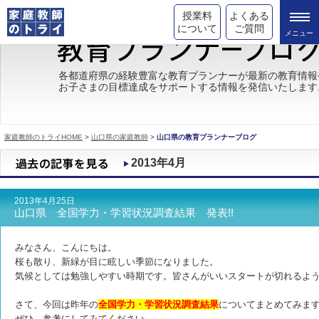
授業料
よくある
について
ご質問
トライの教育理念
各都道府県の経験豊富な教育プランナーが最新の教育情報
お子さまの目標達成をサポートする情報を発信いたします
成績が上がる理由
コース情報
家庭教師のトライHOME
>
山口県の家庭教師
>
山口県の教育プランナーブログ
都道府県別情報
2013年4月
合格体験談
2013年4月25日
キャンペーン情報
山口県 全国学力・学習状況調査結果 発表!!
受験情報
みなさん、こんにちは。
桜も散り、新緑が目に眩しい季節になりました。
気候としては勉強しやすい時期です。皆さんがいいスタートが切れるよ
さて、今回は昨年の
全国学力・学習状況調査結果
についてまとめてみま
ぜひ、参考にしてみてください。