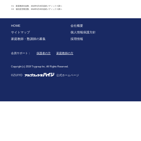
※1 家庭教師生徒数、2016年5月20日産經メディックス調べ
※2 個別直営教室数、2016年5月20日産經メディックス調べ
HOME
会社概要
サイトマップ
個人情報保護方針
家庭教師・塾講師の募集
採用情報
会員サポート：
保護者の方
家庭教師の方
Copyright (c) 2019 Trygroup Inc. All Rights Reserved.
©ZUIYO
公式ホームページ