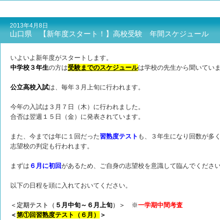
2013年4月8日
山口県 【新年度スタート！】高校受験 年間スケジュール
いよいよ新年度がスタートします。
中学校３年生
の方は
受験までのスケジュール
は
学校の先生から聞いてい
公立高校入試
は、毎年３月上旬に行われます。
今年の入試は
３月７日（木）に行われました。
合否は翌週１５日（金）に発表されています。
また、今までは年に１回だった
習熟度テスト
も、３年生になり回数が多
志望校の判定も行われます。
まずは
６月に初回
があるため、ご自身の志望校を意識して臨んでくださ
以下の日程を頭に入れておいてください。
＜定期テスト（
５月中旬～６月上旬
）＞ ※
一学期中間考査
＜
第①回習熟度テスト（６月）
＞