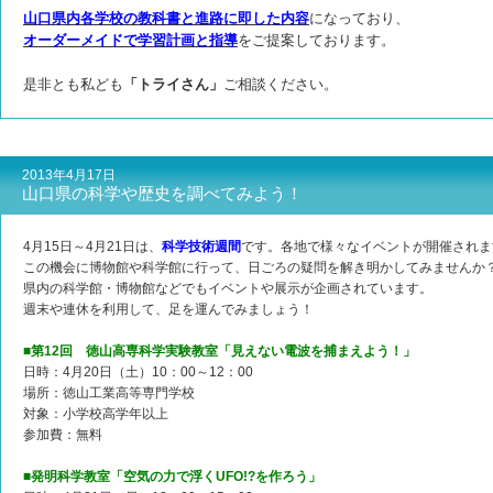
山口県内各学校の教科書と進路に即した内容
になっており、
オーダーメイドで学習計画と指導
をご提案しております。
是非とも私ども
「トライさん」
ご相談ください。
2013年4月17日
山口県の科学や歴史を調べてみよう！
4月15日～4月21日は、
科学技術週間
です。各地で様々なイベントが開催されま
この機会に博物館や科学館に行って、日ごろの疑問を解き明かしてみませんか
県内の科学館・博物館などでもイベントや展示が企画されています。
週末や連休を利用して、足を運んでみましょう！
■第12回 徳山高専科学実験教室「見えない電波を捕まえよう！」
日時：4月20日（土）10：00～12：00
場所：徳山工業高等専門学校
対象：小学校高学年以上
参加費：無料
■発明科学教室「空気の力で浮くUFO!?を作ろう」