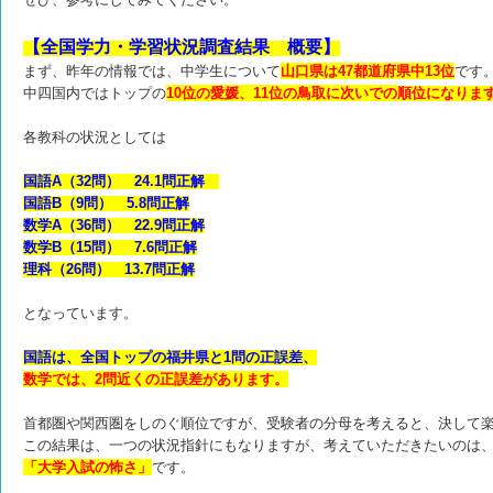
【全国学力・学習状況調査結果 概要】
まず、昨年の情報では、中学生について
山口県は47都道府県中13位
です
中四国内ではトップの
10位の愛媛、11位の鳥取に次いでの
順位になりま
各教科の状況としては
国語A（32問） 24.1問正解
国語B（9問） 5.8問正解
数学A（36問） 22.9問正解
数学B（15問） 7.6問正解
理科（26問） 13.7問正解
となっています。
国語は、全国トップの福井県と1問の正誤差、
数学では、2問近くの正誤差があります。
首都圏や関西圏をしのぐ順位ですが、受験者の分母を考えると、決して
この結果は、一つの状況指針にもなりますが、考えていただきたいのは
「大学入試の怖さ」
です。