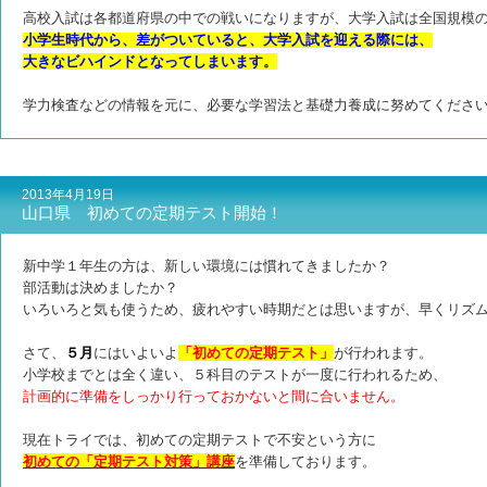
高校入試は各都道府県の中での戦いになりますが、大学入試は全国規模
小学生時代から、差がついていると、大学入試を迎える際には、
大きなビハインドとなってしまいます。
学力検査などの情報を元に、必要な学習法と基礎力養成に努めてくださ
2013年4月19日
山口県 初めての定期テスト開始！
新中学１年生の方は、新しい環境には慣れてきましたか？
部活動は決めましたか？
いろいろと気も使うため、疲れやすい時期だとは思いますが、早くリズ
さて、
５月
にはいよいよ
「初めての定期テスト」
が行われます。
小学校までとは全く違い、５科目のテストが一度に行われるため、
計画的に準備をしっかり
行っておかないと間に合いません。
現在トライでは、初めての定期テストで不安という方に
初めての「定期テスト対策」講座
を準備しております。