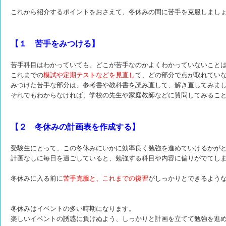
これから紹介するポイントをおさえて、冬休みの間に苦手を克服しまし
【１ 苦手をみつける】
苦手科目はわかっていても、どこが苦手なのかよくわかっていないこと
これまでの
模試や定期テストなどを見直し
て、どの部分で点が取れてい
みつけた苦手な部分は、参考書や教科書を読み直して、解き直してみま
それでもわからなければ、学校の先生や家庭教師などに質問してみるこ
【２ 冬休みの計画表を作成する】
受験生にとって、この冬休みにいかに効率良く勉強を進めていけるかが
計画なしに毎日を過ごしていると、勉強する科目や内容に偏りがでてし
冬休みに入る前に
苦手克服と、これまでの復習
がしっかりとできるよう
冬休みはイベントの多い時期になります。
楽しいイベントの誘惑に負けぬよう、しっかりと計画を立てて勉強を進