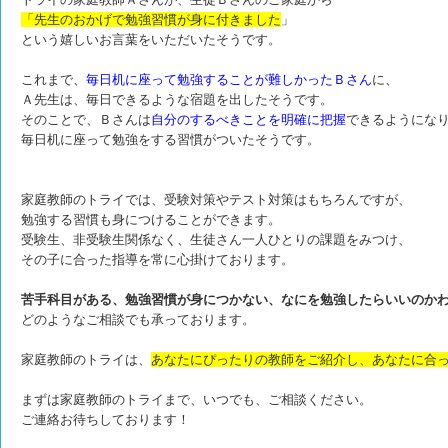
「先生のおかげで勉強習慣が身に付きました
」
という嬉しいお言葉をいただいたそうです。
これまで、
毎日机に座って勉強することが難しかったＢさん
に、
Ａ先生は、毎日できるような宿題を出したそうです。
そのことで、Ｂさんは
自分のするべきことを明確に把握
できるようにな
毎日机に座って勉強をする習慣がついたそうです。
家庭教師のトライでは、受験対策やテスト対策はもちろんですが、
勉強する習慣も身につけることができます。
受験生、非受験生関係なく、生徒さん一人ひとりの課題をみつけ、
その子に合った指導を常に心掛けております。
苦手科目がある、勉強習慣が身につかない、なにを勉強したらいいのか
どのようなご相談でも承っております。
家庭教師のトライは、
あなたにぴったりの教師をご紹介し、あなたに合
まずは家庭教師のトライまで、いつでも、ご相談ください。
ご連絡お待ちしております！