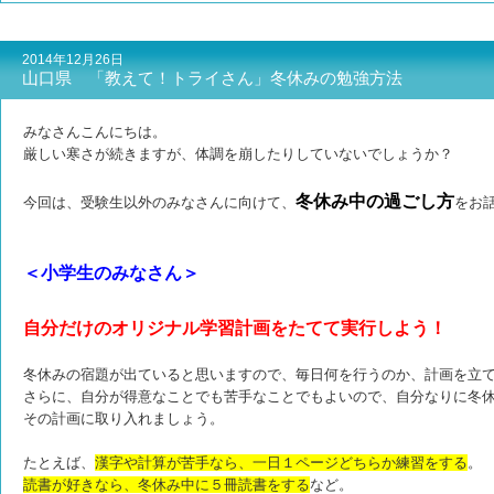
2014年12月26日
山口県 「教えて！トライさん」冬休みの勉強方法
みなさんこんにちは。
厳しい寒さが続きますが、体調を崩したりしていないでしょうか？
冬休み中の過ごし方
今回は、受験生以外のみなさんに向けて、
をお
＜小学生のみなさん＞
自分だけのオリジナル学習計画をたてて実行しよう！
冬休みの宿題が出ていると思いますので、毎日何を行うのか、計画を立
さらに、自分が得意なことでも苦手なことでもよいので、自分なりに冬
その計画に取り入れましょう。
たとえば、
漢字や計算が苦手なら、一日１ページどちらか練習をする
。
読書が好きなら、冬休み中に５冊読書をする
など。