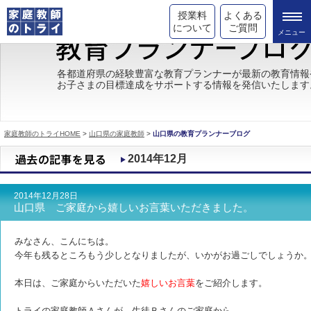
授業料
よくある
について
ご質問
トライの教育理念
各都道府県の経験豊富な教育プランナーが最新の教育情報
お子さまの目標達成をサポートする情報を発信いたします
成績が上がる理由
コース情報
家庭教師のトライHOME
>
山口県の家庭教師
>
山口県の教育プランナーブログ
都道府県別情報
2014年12月
合格体験談
2014年12月28日
キャンペーン情報
山口県 ご家庭から嬉しいお言葉いただきました。
受験情報
みなさん、こんにちは。
今年も残るところもう少しとなりましたが、いかがお過ごしでしょうか
本日は、ご家庭からいただいた
嬉しいお言葉
をご紹介します。
トライの家庭教師Ａさんが、生徒Ｂさんのご家庭から