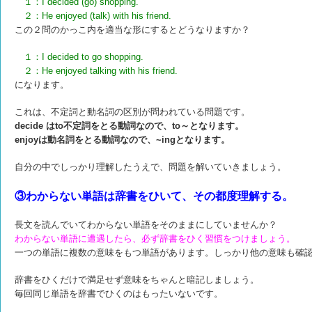
１：I decided (go) shopping.
２：He enjoyed (talk) with his friend.
この２問のかっこ内を適当な形にするとどうなりますか？
１：I decided to go shopping.
２：He enjoyed talking with his friend.
になります。
これは、不定詞と動名詞の区別が問われている問題です。
decide はto不定詞をとる動詞なので、to～
となります。
enjoyは動名詞をとる動詞なので、~ingとなります。
自分の中でしっかり理解したうえで、問題を解いていきましょう。
③わからない単語は辞書をひいて、その都度理解する。
長文を読んでいてわからない単語をそのままにしていませんか？
わからない単語に遭遇したら、必ず辞書をひく習慣をつけましょう。
一つの単語に複数の意味をもつ単語があります。
しっかり他の意味も確
辞書をひくだけで満足せず意味をちゃんと暗記しましょう。
毎回同じ単語を辞書でひくのはもったいないです。