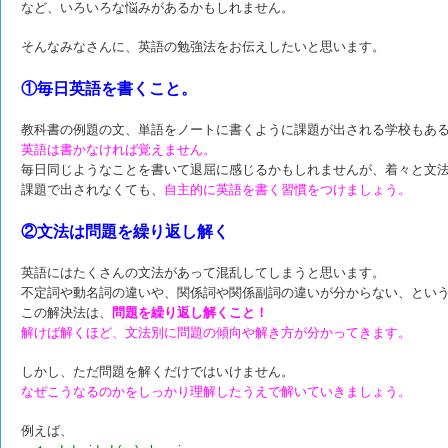
など、いろいろな悩みがあるかもしれません。
そんなみなさんに、英語の勉強法をお伝えしたいと思います。
①毎日英語を書くこと。
教科書の例題の文、単語をノートに書くように課題が
出される学校もあ
英語は書かなければ覚えません。
毎日同じようなことを書いて退屈に感じるかもしれませんが、
着々と文
課題で出されなくても、
自主的に英語を書く習慣をつけましょう。
②文法は問題を繰り返し解く
英語にはたくさんの文法があって混乱してしまうと思います。
不定詞や動名詞の違いや、関係詞や関係副詞の違いが分からない、
とい
この解決法は、
問題を繰り返し解くこと！
解けば解くほど、文法別に問題の傾向や解き方が分かってきます。
しかし、ただ問題を解くだけではいけません。
なぜこうなるのかをしっかり理解したうえで解いていきましょう。
例えば、