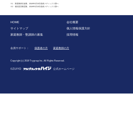
※1 家庭教師生徒数、2016年5月20日産經メディックス調べ
※2 個別直営教室数、2016年5月20日産經メディックス調べ
HOME
会社概要
サイトマップ
個人情報保護方針
家庭教師・塾講師の募集
採用情報
会員サポート：
保護者の方
家庭教師の方
Copyright (c) 2019 Trygroup Inc. All Rights Reserved.
©ZUIYO
公式ホームページ