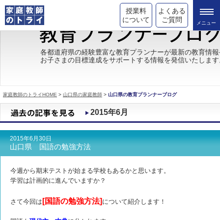
授業料
よくある
について
ご質問
トライの教育理念
各都道府県の経験豊富な教育プランナーが最新の教育情報
お子さまの目標達成をサポートする情報を発信いたします
成績が上がる理由
コース情報
家庭教師のトライHOME
>
山口県の家庭教師
>
山口県の教育プランナーブログ
都道府県別情報
2015年6月
合格体験談
2015年6月30日
キャンペーン情報
山口県 国語の勉強方法
受験情報
今週から期末テストが始まる学校もあるかと思います。
学習は計画的に進んでいますか？
[国語の勉強方法]
さて今回は
について紹介します！