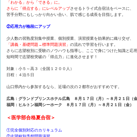
「わかる」から「できる」に。
さらに「得点する」にレベルアップ
させるトライ式合宿法をベースに、
苦手分野にもしっかり向かい合い、肌で感じる成長を目指します。
②応用力が格段にアップ
少人数の習熟度別集中授業、個別授業、演習授業を効果的に織り交ぜ、
「講義・基礎問題→標準問題演習」
の流れで学習を行います。
さらに志望校別に受験のノウハウも指導し、
ここで身につけた知識と応
短時間で
志望校突破の「得点力」に進化させます！
対象：小５～高３（全国１２００人）
日程：４泊５日
山口県内から参加するなら、近場の次の２都市がおすすめです。
広島：グランドプリンスホテル広島
８月１７日（月）～８月２１日（
福岡：ヒルトン福岡シーホーク
８月１７日（月）～８月２１日（金）
＜医学部合格夏合宿＞
①完全個別対応のカリキュラム
②志望校別予想問題演習