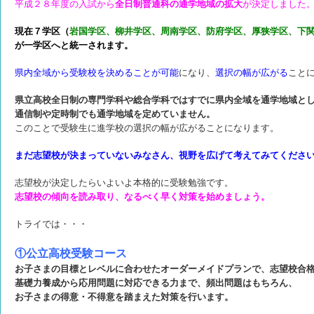
平成２８年度の入試から
全日制普通科の通学地域の拡大
が決定しました
現在７学区（
岩国学区、柳井学区、周南学区、防府学区、厚狭学区、下
が一学区へと統一されます。
県内全域から受験校を決めることが可能
になり、
選択の幅が広がる
こと
県立高校全日制の専門学科や総合学科ではすでに県内全域を通学地域と
通信制や定時制でも通学地域を定めていません。
このことで受験生に進学校の選択の幅が広がることになります。
まだ志望校が決まっていないみなさん、視野を広げて考えてみてくださ
志望校が決定したらいよいよ本格的に受験勉強です。
志望校の傾向を読み取り、なるべく早く対策を始めましょう。
トライでは・・・
①公立高校受験コース
お子さまの目標とレベルに合わせたオーダーメイドプランで、志望校合
基礎力養成から応用問題に対応できる力まで、頻出問題はもちろん、
お子さまの得意・不得意を踏まえた対策を行います。