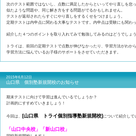
次のテスト範囲ではないし、点数に満足したからといって
やり直しを怠
似たような問題や、同じ解き方をする問題がでるかもしれません。
テストが返却されたらすぐにやり直しをするくせをつけましょう。
定期テストは内申点に関わる大事なテストです。
内申点は受験にも関わ
紹介した４つのポイントを取り入れてみて勉強してみるのはどうでしょ
トライは、前回の定期テストで点数が伸びなかったり、学習方法がわか
学習方法に悩んでいるお子様のサポートをさせていただきます。
2015年6月12日
山口県 個別塾新規開校のお知らせ
期末テストに向けて学習は進んでいるでしょうか？
計画的にすすめていきましょう！
[山口県 トライ個別指導塾新規開校]
今回は、
について紹介して
「山口中央校」「新山口校」
同時新規開校します！