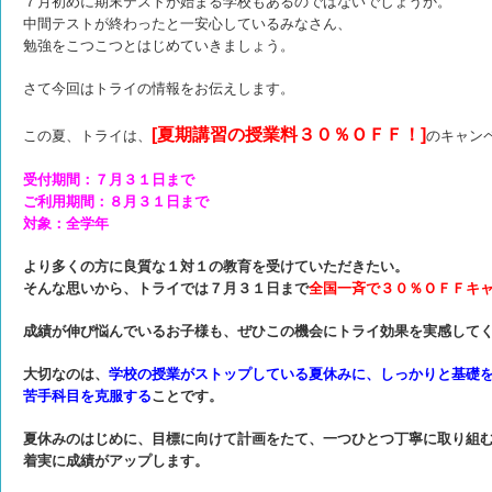
７月初めに期末テストが始まる学校もあるのではないでしょうか。
中間テストが終わったと一安心しているみなさん、
勉強をこつこつとはじめていきましょう。
さて今回はトライの情報をお伝えします。
[夏期講習の授業料３０％ＯＦＦ！]
この夏、トライは、
のキャン
受付期間：７月３１日まで
ご利用期間：８月３１日まで
対象：全学年
より多くの方に良質な１対１の教育を受けていただきたい。
そんな思いから、
トライでは７月３１日まで
全国一斉で３０％ＯＦＦキ
成績が伸び悩んでいるお子様も、ぜひこの機会にトライ効果を実感して
大切なのは、
学校の授業がストップしている夏休みに、しっかりと基礎
苦手科目を克服する
ことです。
夏休みのはじめに、目標に向けて計画をたて、一つひとつ丁寧に取り組
着実に成績がアップします。