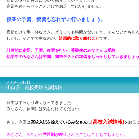
宿題の取り組み方について紹介していきましたが、
宿題を終わらせることだけで満足してはいけません。
授業の予習、復習も忘れずに行いましょう。
宿題だけで手一杯なとき、どうしても時間がないとき、
そんなときもあ
しかし、そこで大事なのが、
計画的に取り組むこと
です。
計画的に宿題、予習、復習を行い、受験生のみなさんは受験、
他学年のみなさんは中間、期末テストの準備をしっかりしていきましょ
2015年6月2日
山口県 高校受験入試情報
日中はすっかり暑くなってきました。
みなさん、体調には気を付けてください。
[高校入試情報]
さて、今回は
高校入試を控えているみなさん
に
をお伝
みなさん、今年から
学区制が廃止
されたことはご存じでしょうか。