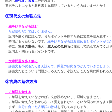
国語も
現代文、古典
に分かれます。
期末テストになると教科書を丸暗記している
という方はいませんか？
①現代文の勉強方法
・線をひきながら読む
ただ読むだけではいけません。
設問を解く前に読んで、またポイントを探すために文章を読み直す・
時間がもったいないです。
線をひきながら読み進めるとポイントがつ
特に、
筆者の主張、考え、主人公の気持ち
に注意して読んでみてくだ
設問よく問われるポイントです。
・文章問題を多く解く
評論文も小説もたくさん読んで、問題の傾向をつかんでいきましょう
評論文だとこういう問題が出るんだな、小説だとこんな風に問われる
②古典の勉強方法
・古単語を覚える
古単語を覚えていなければ古文は読めないし、理解できません。
古単語の覚え方がわからない！覚えきれない！
という悩みの声をよく
まず、
自分に合った古単語の教材
を探してみましょう。
ごろ合わせで覚える方式の教材や、図等を用いて覚える方式の教材な