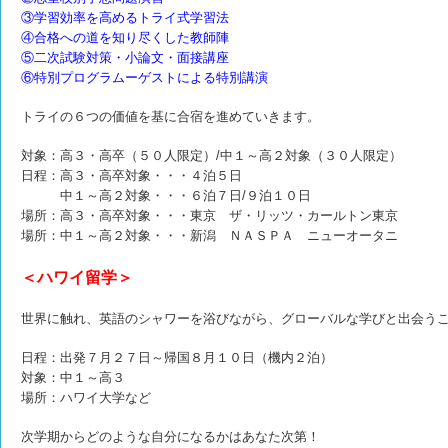
③学習効率を高めるトライ式学習法
④合格への道を知り尽くした教師陣
⑤二次試験対策・小論文・面接講座
⑥特別プログラムーゲストによる特別講演
トライの６つの価値を基に合宿を進めていきます。
対象：高３・高卒（５０人限定）/中１～高２対象（３０人限定）
日程：高３・高卒対象・・・４泊５日
中１～高２対象・・・６泊７日/９泊１０日
場所：高３・高卒対象・・・東京 ザ・リッツ・カールトン東京
場所：中１～高２対象・・・新潟 ＮＡＳＰＡ ニューオータニ
＜ハワイ留学＞
世界に触れ、英語のシャワーを浴びながら、グローバルな学びと出会う
日程：出発７月２７日～帰国８月１０日（機内２泊）
対象：中１～高３
場所：ハワイ大学など
次学期からどのような自分になるかはあなた次第！