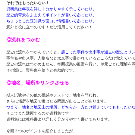
それではもったいない！
資料集は年表を詳しく分かりやすく示していたり、
歴史的背景をふまえてポイントが書いてあったり、
ちょっとした豆知識や面白い情報書いてあったり、
意外と役に立つのです！ぜひ活用してください！
◎流れをつかむ
歴史は流れをつかんでいくと、
起こった事件や出来事が過去の歴史とリ
事件名や出来事、人物名など太文字で書かれているところだけ覚えてい
歴史の流れはつかめません。
毎回授業の復習を行い、単元ごとに理解を
その際に、資料集を使うと有効的です。
◎地名、場所をリンクさせる
期末試験やその他の模試やテストで、地名を問われ、
さらに場所を地図で選ばせる問題が出ることがあります。
つまり、地名と地図上の場所、どちらか一方だけ覚えていてももったい
そこでまた活躍するのが資料集です！
資料集には教科書より詳しく分かりやすく書いてあります。
今回３つのポイントを紹介しましたが、