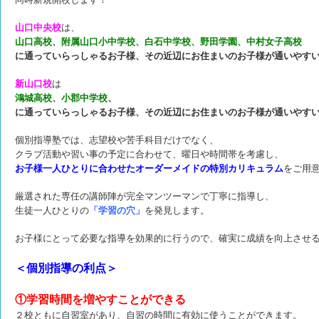
山口中央校
は、
山口高校、附属山口小中学校、白石中学校、野田学園、中村女子高校
に通っていらっしゃるお子様、その近辺にお住まいのお子様が通いやす
新山口校
は
鴻城高校、小郡中学校
、
に通っていらっしゃるお子様、その近辺にお住まいのお子様が通いやす
個別指導塾では、志望校や苦手科目だけでなく、
クラブ活動や習い事の予定に合わせて、曜日や時間帯を考慮し、
お子様一人ひとりに合わせたオーダーメイドの特別カリキュラム
をご用
厳選された専任の講師陣が完全マンツーマンで丁寧に指導し、
生徒一人ひとりの
「学習の穴」
を発見します。
お子様にとって必要な指導を効果的に行うので、
確実に成績を向上させ
＜個別指導の利点＞
①学習時間を増やすことができる
２校ともに自習室があり、自習の時間に有効に使うことができます。