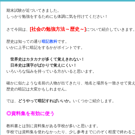
期末試験が近づいてきました。
しっかり勉強をするためにも体調に気を付けてください！
[社会の勉強方法～歴史～]
さて今回は、
について紹介していきます
歴史は知っての通り
暗記教科
です。
いかに上手に暗記をするかがポイントです。
世界史はカタカナが多くて覚えきれない！
日本史は漢字がばかりで覚えにくい！
いろいろな悩みを持っている方がいると思います。
確かに似たような名前の人物が出てきたり、地名と場所を一致させて覚
歴史の暗記は大変かもしれません。
では、
どうやって暗記すればいいか。
いくつかご紹介します。
◎資料集を有効に使う
教科書とは別に資料集がある学校が多いと思います。
学校では資料集を使わなかったり、少し参考までにのぞく程度で終わる