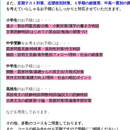
また、
定期テスト対策、志望校別対策、１学期の総復習、中高一貫別の
を考えていらしゃるお子様にもしっかりと対応させていただきます。
小学生
のお子様には・・・
速さ・割合問題克服/分数・小数対策/漢字の書き方特訓
文章読解特訓/はじめての英会話/勉強の習慣づけ
中学受験
をお考えのお子様には・・・
図形問題克服/特殊算・規則性対策/作文特訓
物語・説明文克服/進学塾別フォロー/理科・社会の総復習
中学生
のお子様には・・・
関数・図形対策/基礎からの英文法/方程式対策
英作文対策/基礎力向上/理科・社会の暗記ポイント
高校生
のお子様には・・・
英語長文の読解特訓/関数特訓/論説文の読解特訓
古典文法の総復習/小論・面接対策/医歯薬学部対策
などを用意しております。
その他、多数のコースをご用意しております。
また、コースの組み合わせも可能ですので気軽にご相談ください！