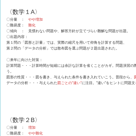
〈数学１A〉
〇分量 ：
やや増加
〇難易度：
難化
〇傾向 ： 見慣れない問題や、解答方針が立てづらい難解な問題が出題。
〇出題内容：
第１問の「図形と計量」では、実際の縮尺を用いて仰角を計算する問題、
第２問の「データの分析」では散布図を選ぶ問題が２題出題された。
〇来年に向けた対策：
計算問題・・・計算時間が短縮には余計な計算を省くことがカギ。問題演習の
う。
図形の性質・・・図を書き、与えられた条件を書き入れていこう。普段から、
データの分析・・・与えられた
図ごとの”違い”
に注目。”違い”をヒントに問題
〈数学２B〉
〇分量 ：
増加
〇難易度：
やや難化