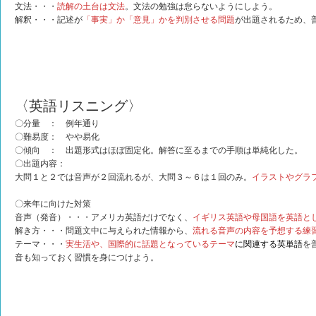
文法・・・
読解の土台は文法
。文法の勉強は怠らないようにしよう。
解釈・・・記述が
「事実」か「意見」かを判別させる問題
が出題されるため、
〈英語リスニング〉
〇分量 ： 例年通り
〇難易度： やや易化
〇傾向 ： 出題形式はほぼ固定化。解答に至るまでの手順は単純化した。
〇出題内容：
大問１と２では音声が２回流れるが、大問３～６は１回のみ。
イラストやグラ
〇来年に向けた対策
音声（発音）・・・アメリカ英語だけでなく、
イギリス英語や母国語を英語と
解き方・・・問題文中に与えられた情報から、
流れる音声の内容を予想する練
テーマ・・・
実生活や、国際的に話題となっているテーマ
に関連する英単語
を
音も知っておく習慣を身につけよう。