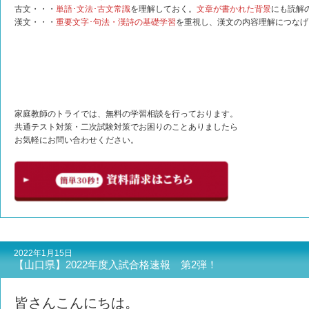
古文・・・
単語･文法･古文常識
を理解しておく。
文章が書かれた背景
にも読解
漢文・・・
重要文字･句法・漢詩の基礎学習
を重視し、漢文の内容理解につなげ
家庭教師のトライでは、無料の学習相談を行っております。
共通テスト対策・二次試験対策でお困りのことありましたら
お気軽にお問い合わせください。
2022年1月15日
【山口県】2022年度入試合格速報 第2弾！
皆さんこんにちは。