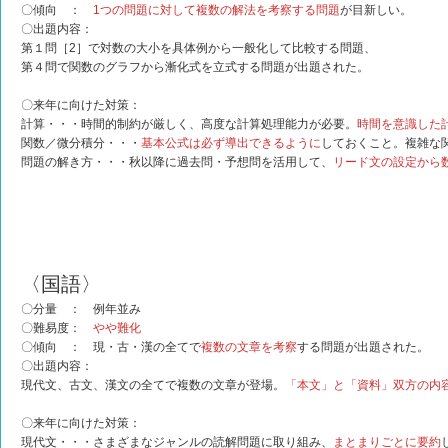
〇傾向 ：
1つの問題に対して複数の解法を考察する問題
が目新しい。
〇出題内容：
第１問［2］で対数の大小を具体例から一般化して比較する問題、
第４問で関数のグラフから漸化式を立式する問題が出題された。
〇来年に向けた対策：
計算・・・時間的制約が厳しく、高度な計算処理能力が必要。
時間を意識した
関数／微分積分・・・
基本公式は必ず導出できるように
しておくこと。複雑な
問題の解き方・・・秋以降に過去問・予想問を活用して、
リード文の設定から
〈国語〉
〇分量 ： 例年並み
〇難易度：
やや難化
〇傾向 ： 現・古・漢の全てで
複数の文章を考察
する問題が出題された。
〇出題内容：
現代文、古文、漢文の全てで複数の文章が登場。
「本文」と「資料」双方の内
〇来年に向けた対策：
現代文・・・さまざまなジャンルの読解問題に取り組み、
まとまりごとに要約