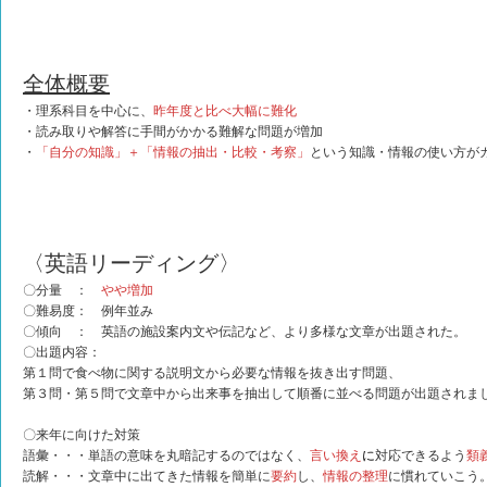
全体概要
・理系科目を中心に、
昨年度と比べ大幅に難化
・読み取りや解答に手間がかかる難解な問題が増加
・
「自分の知識」＋「情報の抽出・比較・考察」
という知識・情報の使い方が
〈英語リーディング〉
〇分量 ：
やや増加
〇難易度： 例年並み
〇傾向 ： 英語の施設案内文や伝記など、より多様な文章が出題された。
〇出題内容：
第１問で食べ物に関する説明文から必要な情報を抜き出す問題、
第３問・第５問で文章中から出来事を抽出して順番に並べる問題が出題されま
〇来年に向けた対策
語彙・・・単語の意味を丸暗記するのではなく、
言い換え
に
対応できるよう
類
読解・・・文章中に出てきた情報を簡単に
要約
し、
情報の整理
に慣れていこう