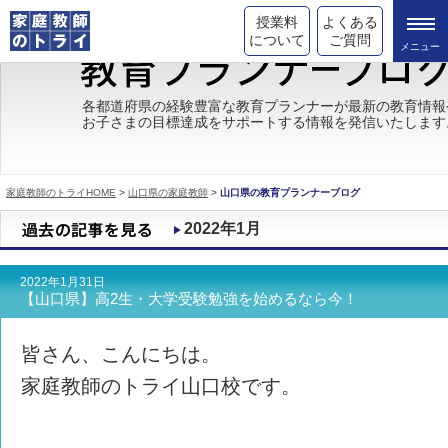
授業料
よくある
について
ご質問
トライの教育理念
各都道府県の経験豊富な教育プランナーが最新の教育情報
お子さまの目標達成をサポートする情報を発信いたします
成績が上がる理由
コース情報
家庭教師のトライHOME
>
山口県の家庭教師
>
山口県の教育プランナーブログ
都道府県別情報
2022年1月
合格体験談
2022年1月31日
キャンペーン情報
【山口県】高2生・大学受験勉強を始めるなら今！
受験情報
皆さん、こんにちは。
家庭教師のトライ山口校です。