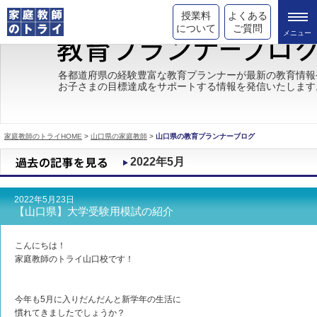
授業料
よくある
について
ご質問
トライの教育理念
各都道府県の経験豊富な教育プランナーが最新の教育情報
お子さまの目標達成をサポートする情報を発信いたします
成績が上がる理由
コース情報
家庭教師のトライHOME
>
山口県の家庭教師
>
山口県の教育プランナーブログ
都道府県別情報
2022年5月
合格体験談
2022年5月23日
キャンペーン情報
【山口県】大学受験用模試の紹介
受験情報
こんにちは！
家庭教師のトライ山口校です！
今年も5月に入りだんだんと新学年の生活に
慣れてきましたでしょうか？