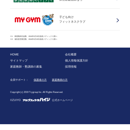
子ども向け
フィットネスクラブ
※1 家庭教師生徒数、2016年5月20日産經メディックス調べ
※2 個別直営教室数、2016年5月20日産經メディックス調べ
HOME
会社概要
サイトマップ
個人情報保護方針
家庭教師・塾講師の募集
採用情報
会員サポート：
保護者の方
家庭教師の方
Copyright (c) 2019 Trygroup Inc. All Rights Reserved.
©ZUIYO
公式ホームページ