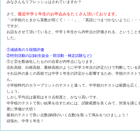
みなさんもリフレッシュはされていますか？
最近中学１年生のお申込みをたくさん頂いております。
さて、
「小学校のときから算数が弱くて・・・」、「英語につまづかないように・・
ですが、
お話をさせて頂いていると、中学１年生から内申点が評価される、ということ
した。
①成績表の５段階評価
②特別活動の記録(生徒会・部活動・検定試験など)
①と②を数値化したものの合算が内申点になります。
北杜高校、白根高校、農林高校のように中学３年次の評定だけで判断している
それ以外の多くの高校では中学１年生の評定から影響するため、学校のテスト
ん。
小学校時代のカラープリントのテストと違って、中学校のテストは範囲も広く
しょう。
しかし平均点は最初は８０点程度と、かなり高いです。
中学校のテストで良い結果を出すためには、試験範囲を良くみて、対策を講じ
更に準備が大切！
最初のテストで良い点数(納得のいく点数)を取って弾みをつけましょう！
頑張れ、中学１年生！