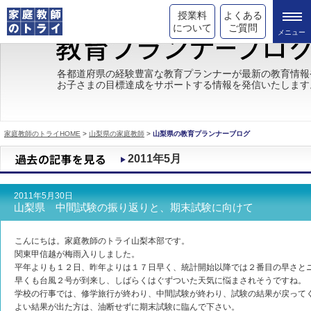
授業料
よくある
について
ご質問
トライの教育理念
各都道府県の経験豊富な教育プランナーが最新の教育情報
お子さまの目標達成をサポートする情報を発信いたします
成績が上がる理由
コース情報
家庭教師のトライHOME
>
山梨県の家庭教師
>
山梨県の教育プランナーブログ
都道府県別情報
2011年5月
合格体験談
2011年5月30日
キャンペーン情報
山梨県 中間試験の振り返りと、期末試験に向けて
受験情報
こんにちは。家庭教師のトライ山梨本部です。
関東甲信越が梅雨入りしました。
平年よりも１２日、昨年よりは１７日早く、統計開始以降では２番目の早さと
早くも台風２号が到来し、しばらくはぐずついた天気に悩まされそうですね。
学校の行事では、修学旅行が終わり、中間試験が終わり、試験の結果が戻って
よい結果が出た方は、油断せずに期末試験に臨んで下さい。