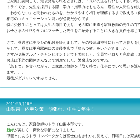
ご家庭に訪問して、最後見送られるときには、『良い先生を紹介して下さいね
トライでは、先生を採用する際、学力・指導力はもちろん、適性や人間性を厳
「わからない」と問われたものを、分かりやすく相手が理解するまで教える（
相応のコミュニケーション能力が必要だからです。
特に受験生にとっては人生の節目であり、その時に出逢う家庭教師の先生の存
お子さまの性格や学力にマッチした先生をご紹介することに大きな責任を感じ
さて、昼過ぎにチラシの配付を終えまして、その後武田神社に行ってお参りを
そして、昼食は甲府駅南口の奥藤本店で『鳥もつ煮』をいただきました。
さすがＢ級グルメ・チャンピオン！とても美味しく、全員でぺロリと完食致し
お店は予約の団体さんなどで満席でした。繁盛店なのですね。
『鳥もつ』を食べながら、ご家庭と教師を『取り持つ』仕事について思いを巡
ます。。。
最後がダジャレですみません。
2011年5月16日
山梨県 内申対策 頑張れ、中学１年生！
こんにちは。家庭教師のトライ山梨本部です。
新緑
が美しく、爽快な季節になりました。
甲斐市にあるドラゴンパークからは富士山もきれいに見えて、日曜日には家族