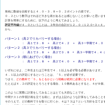
単純に数値を比較すると４．０－３．８＝０．２ポイントの差です。
０．２という数字はそれほど大きな差があるとは感じないことが多いと思いま
計算を簡単にするために、以下のように考えてみましょう。
評定平均値
が４．０ということは、３年分の合計が１２．０（１２.０÷３＝４
から、
パターン１（高２でリカバリーする場合）
： 高１で３．８ ＋ 高２で４．２ ＋ 高３一学期で４．０
パターン２（高３でリカバリーする場合）
： 高１で３．８ ＋ 高２で３．８ + 高３一学期で４．４（
パターン３（順にあげていく場合）
： 高１で３．８ ＋ 高２で４．０ ＋ 高３一学期で４．２
いずれにせよ、二年生または三年生で４．１以上を必ず取る必要があります。
４．１以上の評定にするということは、「５」が必ず必要です。
つまり、
どの教科で「５」をとるかという戦略が絶対に必要になります
。
たとえば４．２の評定をとろうとする場合、１０教科あるとすると、４が８個
このように実際に計算をしてみることはとても大切なことです。
中間テストの学習計画を立てる前に、まずは上記のような計算をしてみること
そのうえで、どの教科で５を取りに行くか、４は？３は？という方針を立てま