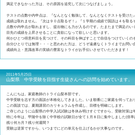
満足できなかった方は、その原因を追究して次につなげましょう。
テストの点数や内申点は、『なんとなく勉強して、なんとなくテストを受けた
成績は取れません。『次は９０点取るぞ！』『１学期の成績で国語は４を取る
点数や内申点が取れますし、提出物にも力が入るのです。たまたまで満足のい
目先の成績を上昇させることに貪欲になって欲しいと思います。
何かひとつ得意科目を見つけて、その科目を伸ばすことで自信をつけていくの
自分ひとりでは無理・・・と思われた方は、どうぞ遠慮なくトライまでお問い
成績向上・意識改革の実績の豊富なトライがお手伝いさせていただきます！
2011年5月25日
山梨県 中学受験を目指す生徒さんへの訪問を始めています。
こんにちは。家庭教師のトライ山梨本部です。
中学受験を志す方の面談が本格化してきました。いま順番にご家庭を伺ってお
この面談では、夏期講習のカリキュラムを作成し、目標を明確にします。
ご存じのように山梨県の中学入試試験は冬休み明けすぐですから、受験対策は
特に今年は、甲陵中を除く中学校の試験日が全て１月８日に集中しました(倍率は
残り何カ月？残り何週間？
受験は逆算ですから、いつまでにどの単元を仕上げるかが大事なのです。