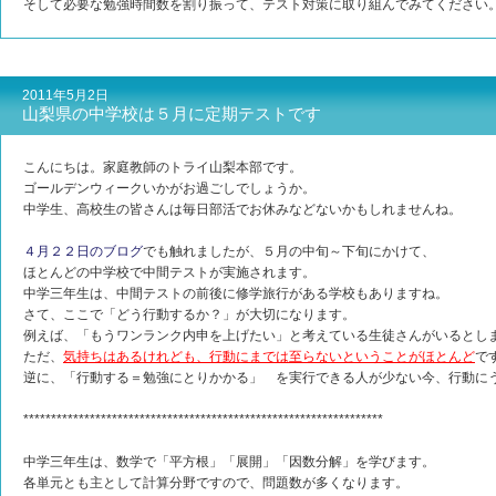
そして必要な勉強時間数を割り振って、テスト対策に取り組んでみてくださ
2011年5月2日
山梨県の中学校は５月に定期テストです
こんにちは。家庭教師のトライ山梨本部です。
ゴールデンウィークいかがお過ごしでしょうか。
中学生、高校生の皆さんは毎日部活でお休みなどないかもしれませんね。
４月２２日のブログ
でも触れましたが、５月の中旬～下旬にかけて、
ほとんどの中学校で中間テストが実施されます。
中学三年生は、中間テストの前後に修学旅行がある学校もありますね。
さて、ここで「どう行動するか？」が大切になります。
例えば、「もうワンランク内申を上げたい」と考えている生徒さんがいるとし
ただ、
気持ちはあるけれども、行動にまでは至らないということがほとんど
で
逆に、「行動する＝勉強にとりかかる」 を実行できる人が少ない今、行動に
*****************************************************************
中学三年生は、数学で「平方根」「展開」「因数分解」を学びます。
各単元とも主として計算分野ですので、問題数が多くなります。