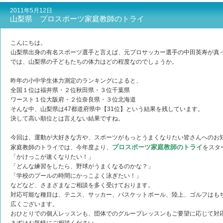
2011年5月12日
山梨県 プロスポーツ家庭教師のトライ
こんにちは。
山梨県出身の有名スポーツ選手と言えば、元プロサッカー選手の中田英寿が真
では、山梨県の子どもたちの体力はどの程度なのでしょうか。
昨年の小中学生体力測定のランキングによると、
全国１位は福井県・２位秋田県・３位千葉県
ワースト１位大阪府・２位奈良県・３位北海道
そんな中、山梨県は47都道府県中【31位】という結果を残しています。
決して高い順位とは言えない結果ですね。
今回は、運動が大好きな方や、スポーツがもっとうまくなりたい皆さんへのお
プロスポーツ家庭教師のトライ
家庭教師のトライでは、今年度より、
をスタ
「かけっこが速くなりたい！」
「どんな練習をしたら、野球がうまくなるのかな？」
「学校のプールの時間にかっこよく泳ぎたい！」
などなど、さまざまなご相談を多く受けております。
対応可能な種目は、テニス、サッカー、バスケットボール、陸上、ゴルフはも
広くございます。
おひとりでの個人レッスンも、団体でのグループレッスンもご要望に応じて対