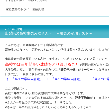
まずはお気軽にご相談ください。
家庭教師のトライ 佐藤真理
2011年5月9日
山梨県の高校生のみなさんへ ～勝負の定期テスト～
こんにちは。家庭教師のトライ山梨本部です。
高校生のみなさん、定期テストに向けての準備は着々と進んでいますでしょう
進路決定の最終局面にいる高校三年生はすでに感じていることだと思いますが
高校では三年間良い成績をとり続けること
で選択の幅が大きく広
大学受験、短大、専門学校への進学では「
評定平均値
」がキーワードになりま
計算式は、一般的に以下の通りです。
（ 「高１の学年末評定」 + 「高２の学年末評定」 + 「高３の一
ここで例題です。
高校二年生のAさんは指定校推薦で大学進学を考えています。
進学を希望している大学の推薦基準を調べたところ、
評定平均値
が４．０以上
Aさんの一年生の学年末の評定値は、３．８でした。
Aさんは二年生の評定値をどれくらいとる必要があるでしょうか？