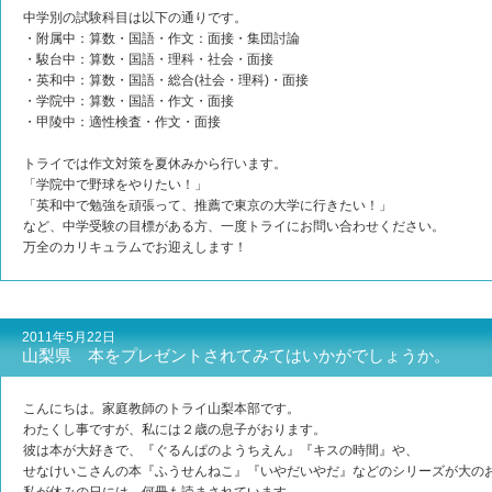
中学別の試験科目は以下の通りです。
・附属中：算数・国語・作文：面接・集団討論
・駿台中：算数・国語・理科・社会・面接
・英和中：算数・国語・総合(社会・理科)・面接
・学院中：算数・国語・作文・面接
・甲陵中：適性検査・作文・面接
トライでは作文対策を夏休みから行います。
「学院中で野球をやりたい！」
「英和中で勉強を頑張って、推薦で東京の大学に行きたい！」
など、中学受験の目標がある方、一度トライにお問い合わせください。
万全のカリキュラムでお迎えします！
2011年5月22日
山梨県 本をプレゼントされてみてはいかがでしょうか。
こんにちは。家庭教師のトライ山梨本部です。
わたくし事ですが、私には２歳の息子がおります。
彼は本が大好きで、『ぐるんぱのようちえん』『キスの時間』や、
せなけいこさんの本『ふうせんねこ』『いやだいやだ』などのシリーズが大の