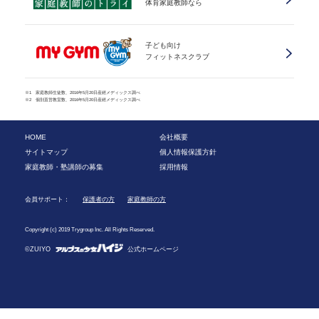
体育家庭教師なら
子ども向け
フィットネスクラブ
※1 家庭教師生徒数、2016年5月20日産經メディックス調べ
※2 個別直営教室数、2016年5月20日産經メディックス調べ
HOME
会社概要
サイトマップ
個人情報保護方針
家庭教師・塾講師の募集
採用情報
会員サポート：
保護者の方
家庭教師の方
Copyright (c) 2019 Trygroup Inc. All Rights Reserved.
©ZUIYO
公式ホームページ