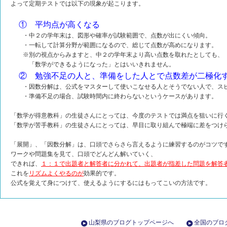
よって定期テストでは以下の現象が起こります。
① 平均点が高くなる
・中２の学年末は、図形や確率が試験範囲で、点数が出にくい傾向。
・一転して計算分野が範囲になるので、総じて点数が高めになります。
※別の視点からみますと、中２の学年末より高い点数を取れたとしても、
「数学ができるようになった」とはいいきれません。
② 勉強不足の人と、準備をした人とで点数差が二極化
・因数分解は、公式をマスターして使いこなせる人とそうでない人で、スピ
・準備不足の場合、試験時間内に終わらないというケースがあります。
「数学が得意教科」の生徒さんにとっては、今度のテストでは満点を狙いに行
「数学が苦手教科」の生徒さんにとっては、早目に取り組んで極端に差をつけ
「展開」、「因数分解」は、口頭でさらさら言えるように練習するのがコツで
ワークや問題集を見て、口頭でどんどん解いていく、
できれば、
１：１で出題者と解答者に分かれて、出題者が指差した問題を解答
これを
リズムよくやるのが
効果的です。
公式を覚えて身につけて、使えるようにするにはもってこいの方法です。
山梨県のブログトップページへ
全国のブロ