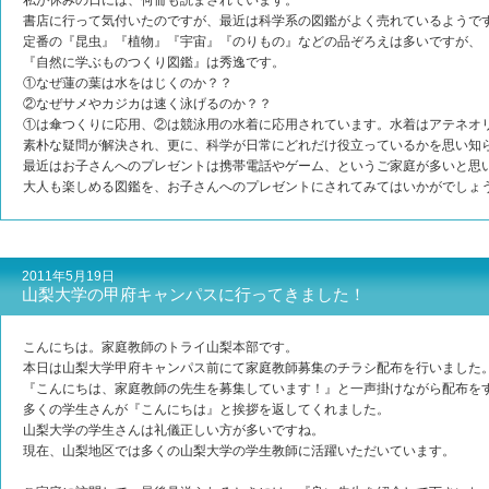
私が休みの日には、何冊も読まされています。
書店に行って気付いたのですが、最近は科学系の図鑑がよく売れているようで
定番の『昆虫』『植物』『宇宙』『のりもの』などの品ぞろえは多いですが、
『自然に学ぶものつくり図鑑』は秀逸です。
①なぜ蓮の葉は水をはじくのか？？
②なぜサメやカジカは速く泳げるのか？？
①は傘つくりに応用、②は競泳用の水着に応用されています。水着はアテネオ
素朴な疑問が解決され、更に、科学が日常にどれだけ役立っているかを思い知
最近はお子さんへのプレゼントは携帯電話やゲーム、というご家庭が多いと思
大人も楽しめる図鑑を、お子さんへのプレゼントにされてみてはいかがでしょ
2011年5月19日
山梨大学の甲府キャンパスに行ってきました！
こんにちは。家庭教師のトライ山梨本部です。
本日は山梨大学甲府キャンパス前にて家庭教師募集のチラシ配布を行いました
『こんにちは、家庭教師の先生を募集しています！』と一声掛けながら配布を
多くの学生さんが『こんにちは』と挨拶を返してくれました。
山梨大学の学生さんは礼儀正しい方が多いですね。
現在、山梨地区では多くの山梨大学の学生教師に活躍いただいています。