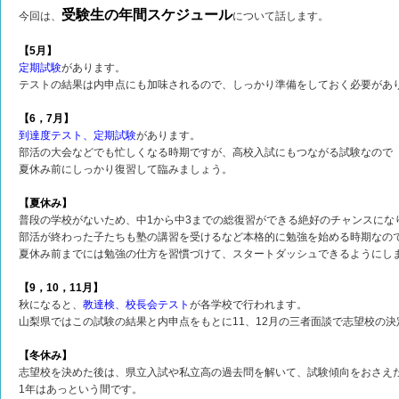
受験生の年間スケジュール
今回は、
について話します。
【5月】
定期試験
があります。
テストの結果は内申点にも加味されるので、しっかり準備をしておく必要があ
【6，7月】
到達度テスト、定期試験
があります。
部活の大会などでも忙しくなる時期ですが、高校入試にもつながる試験なので
夏休み前にしっかり復習して臨みましょう。
【夏休み】
普段の学校がないため、中1から中3までの総復習ができる絶好のチャンスにな
部活が終わった子たちも塾の講習を受けるなど本格的に勉強を始める時期なの
夏休み前までには勉強の仕方を習慣づけて、スタートダッシュできるようにし
【9，10，11月】
秋になると、
教達検、校長会テスト
が各学校で行われます。
山梨県ではこの試験の結果と内申点をもとに11、12月の三者面談で志望校の
【冬休み】
志望校を決めた後は、県立入試や私立高の過去問を解いて、試験傾向をおさえ
1年はあっという間です。