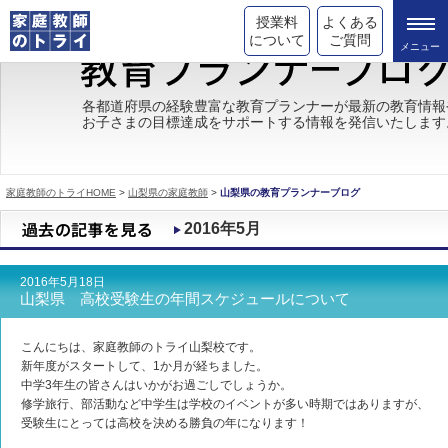
授業料
よくある
について
ご質問
トライの教育理念
各都道府県の経験豊富な教育プランナーが最新の教育情報
お子さまの目標達成をサポートする情報を発信いたします
成績が上がる理由
コース情報
家庭教師のトライHOME
>
山梨県の家庭教師
>
山梨県の教育プランナーブログ
都道府県別情報
2016年5月
合格体験談
2016年5月18日
キャンペーン情報
山梨県 高校受験生の年間スケジュールについて
受験情報
こんにちは、家庭教師のトライ山梨校です。
新年度がスタートして、1か月が経ちました。
中学3年生の皆さんはいかがお過ごしでしょうか。
修学旅行、部活動など中学生は学校のイベントが多い時期ではありますが、
受験生にとっては高校を決める勝負の年になります！