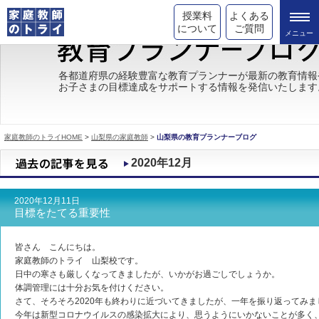
授業料
よくある
について
ご質問
トライの教育理念
各都道府県の経験豊富な教育プランナーが最新の教育情報
お子さまの目標達成をサポートする情報を発信いたします
成績が上がる理由
コース情報
家庭教師のトライHOME
>
山梨県の家庭教師
>
山梨県の教育プランナーブログ
都道府県別情報
2020年12月
合格体験談
2020年12月11日
キャンペーン情報
目標をたてる重要性
受験情報
皆さん こんにちは。
家庭教師のトライ 山梨校です。
日中の寒さも厳しくなってきましたが、いかがお過ごしでしょうか。
体調管理には十分お気を付けください。
さて、そろそろ2020年も終わりに近づいてきましたが、一年を振り返ってみま
今年は新型コロナウイルスの感染拡大により、思うようにいかないことが多く