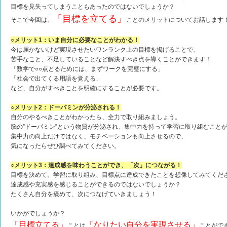
目標を見失ってしまうこともあったのではないでしょうか？
「目標を立てる」
そこで今回は、
ことのメリットについてお話します
○メリット1：いま自分に必要なことがわかる！
今は届かないけど実現させたいワンランク上の目標を掲げることで、
苦手なこと、不足していることなど解決すべき点を導くことができます！
「数学で○○点とるためには、まずワークを完璧にする」
「社会で出てくる用語を覚える」
など、自分がすべきことを明確にすることが必要です。
○メリット2：ドーパミンが分泌される！
自分のやるべきことがわかったら、全力で取り組みましょう。
脳の”ドーパミン”という物質が分泌され、集中力を持って学習に取り組むこと
集中力の向上だけではなく、モチベーションも向上させるので、
気になったらぜひ調べてみてください。
○メリット3：達成感を味わうことができ、「次」につながる！
目標を決めて、学習に取り組み、目標点に達成できたことを想像してみてくだ
達成感や充実感を感じることができるのではないでしょうか？
たくさん自分を褒めて、次につなげていきましょう！
いかがでしょうか？
「目標立てる」
「なりたい自分を実現させる」
ことは
ことがで