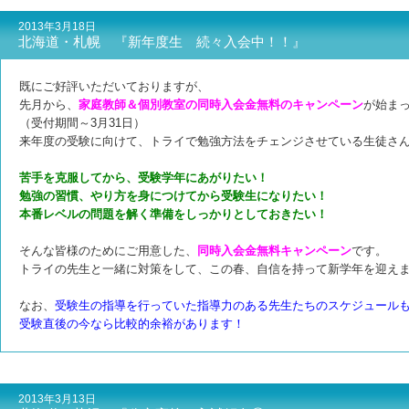
2013年3月18日
北海道・札幌 『新年度生 続々入会中！！』
既にご好評いただいておりますが、
先月から、
家庭教師＆個別教室の同時入会金無料のキャンペーン
が始ま
（受付期間～3月31日）
来年度の受験に向けて、トライで勉強方法をチェンジさせている生徒さ
苦手を克服してから、受験学年にあがりたい！
勉強の習慣、やり方を身につけてから受験生になりたい！
本番レベルの問題を解く準備をしっかりとしておきたい！
そんな皆様のためにご用意した、
同時入会金無料キャンペーン
です。
トライの先生と一緒に対策をして、この春、自信を持って新学年を迎え
なお、
受験生の指導を行っていた指導力のある先生たちのスケジュール
受験直後の今なら比較的余裕があります！
2013年3月13日