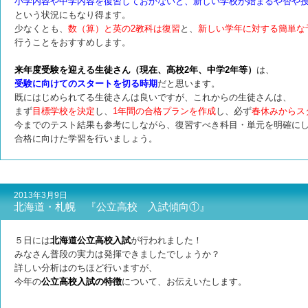
小学内容や中学内容を復習しておかないと、新しい学校が始まるや否や
という状況にもなり得ます。
少なくとも、
数（算）と英の2教科は復習
と、
新しい学年に対する簡単な
行うことをおすすめします。
来年度受験を迎える生徒さん（現在、高校2年、中学2年等）
は、
受験に向けてのスタートを切る時期
だと思います。
既にはじめられてる生徒さんは良いですが、これからの生徒さんは、
まず
目標学校を決定
し、
1年間の合格プランを作成
し、必ず
春休みからス
今までのテスト結果も参考にしながら、復習すべき科目・単元を明確に
合格に向けた学習を行いましょう。
2013年3月9日
北海道・札幌 『公立高校 入試傾向①』
５日には
北海道公立高校入試
が行われました！
みなさん普段の実力は発揮できましたでしょうか？
詳しい分析はのちほど行いますが、
今年の
公立高校入試の特徴
について、お伝えいたします。