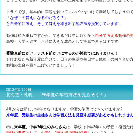
トライでは、基本的に問題を解いてマルバツをつけて満足してしまうの
「なぜこの答えになるのだろう？」
と自発的に考え、そして答えを導き出す勉強法を提案しています。
勉強は積み重ねですから、できるだけ早い時期から
自分で考える勉強の
高校・大学へ進学した時に大きな成果として実感できるはずです！
受験直前にだけ、テスト前だけにするのが勉強ではありません！
ぜひあなたも新年度に向けて、日々の生活や毎日する勉強への向き合い
勉強の土台を築き上げていきましょう！
2013年3月26日
北海道・札幌 『来年度の学習方法を見直そう！』
4月からは新しい学年となりますが、学習の準備はできていますか?
来年度、受験生の生徒さんは学習方法も見直す必要があるかもしれませ
特に
来年度、中学3年生のみなさん
は、学校（中学3年）の
予習・復習だ
受験の準備として、中学1、2年の総復習が必要
になってきます。