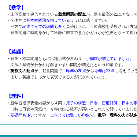
【数学】
・上位高校で導入されている
裁量問題の配点
が、過去最高の21点となっ
・全体的に
基本的問題が増えている
ようには感じますが、
一方で
記述タイプの設問も多く
見受けられ、上位高校を受験された方
裁量問題に時間をかけて冷静に解答できたかどうかが点差となって現れ
【英語】
・裁量・標準問題ともに出題形式が変わり、
小問数が増えていました。
文法の基礎がわかれば
解きやすい問題が増えたという印象です。
・
英作文の配点
が、裁量問題で、
昨年の20点
から
今年は23点
に増えてい
より、英語でしっかり表現できる力が試されています。
【理科】
・新学習指導要領内容から４問（
原子の構造，日食，密度計算，日本の
（特に日食や天気は、今年は出る確率が高いとこれまで話していました
・
基礎問も多い
ですが、
去年よりは難しい印象
で、
数学・理科の力が試