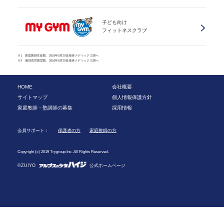
子ども向け
フィットネスクラブ
※1 家庭教師生徒数、2016年5月20日産經メディックス調べ
※2 個別直営教室数、2016年5月20日産經メディックス調べ
HOME
会社概要
サイトマップ
個人情報保護方針
家庭教師・塾講師の募集
採用情報
会員サポート：
保護者の方
家庭教師の方
Copyright (c) 2019 Trygroup Inc. All Rights Reserved.
©ZUIYO
公式ホームページ