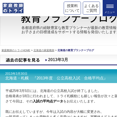
授業料
よくある
について
ご質問
トライの教育理念
各都道府県の経験豊富な教育プランナーが最新の教育情報
お子さまの目標達成をサポートする情報を発信いたします
成績が上がる理由
コース情報
家庭教師のトライHOME
>
北海道の家庭教師
>
北海道の教育プランナーブログ
都道府県別情報
2013年3月
合格体験談
2013年3月30日
キャンペーン情報
北海道・札幌 『2013年度 公立高校入試 合格平均点』
受験情報
平成25年3月5日には、北海道の公立高校入試が終了しました。
合格発表が18日に行われまして、トライ札幌校にも嬉しい報告が次々と
さて今回は、その
入試の平均点データ
をお伝えいたします。
既にお伝えしていますが、今年は入試の内容が大幅に変更され、
一部戸惑ってしまった受験生も多く見受けられますが、
実際終えてみま