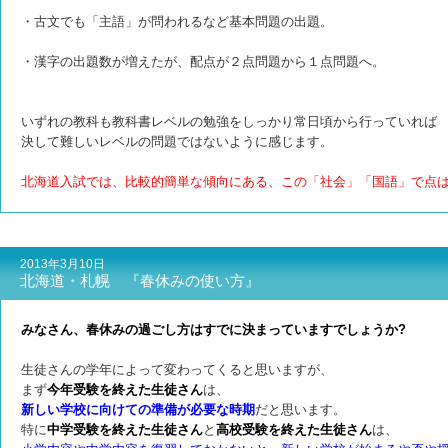
・古文でも「主語」が問われるなど基本問題の出題。
・漢字の出題数が増えたが、配点が２点問題から１点問題へ。
いずれの教科も教科書レベルの勉強をしっかり常日頃から行っていれば
決して難しいレベルの問題ではないように感じます。
北海道入試では、比較的簡単な傾向にある、この「社会」「国語」で点
2013年3月10日
北海道・札幌 『春休みの使い方』
みなさん、春休みの過ごし方はすでに決まっていますでしょうか?
生徒さんの学年によって変わってくると思いますが、
まず
今年受験を終えた生徒さん
は、
新しい学校に向けての準備が必要な時期
だと思います。
特に
中学受験を終えた生徒さん
と
高校受験を終えた生徒さん
は、