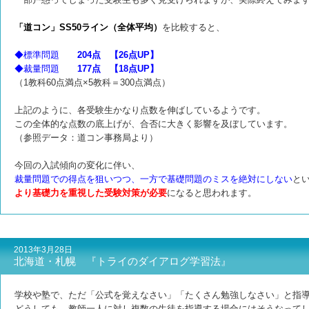
「道コン」SS50ライン（全体平均）
を比較すると、
◆標準問題
204点 【26点UP】
◆裁量問題
177点 【18点UP】
（1教科60点満点×5教科＝300点満点）
上記のように、各受験生かなり点数を伸ばしているようです。
この全体的な点数の底上げが、合否に大きく影響を及ぼしています。
（参照データ：道コン事務局より）
今回の入試傾向の変化に伴い、
裁量問題での得点を狙いつつ、一方で基礎問題のミスを絶対にしない
と
より基礎力を重視した受験対策が必要
になると思われます。
2013年3月28日
北海道・札幌 『トライのダイアログ学習法』
学校や塾で、
ただ「公式を覚えなさい」「たくさん勉強しなさい」と指
どうしても、教師一人に対し複数の生徒を指導する場合にはそうなって