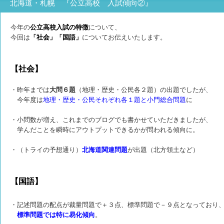
北海道・札幌 『公立高校 入試傾向②』
今年の
公立高校入試の特徴
について、
今回は
「社会」「国語」
についてお伝えいたします。
【社会】
・昨年までは
大問６題
（地理・歴史・公民各２題）の出題でしたが、
今年度は
地理・歴史・公民それぞれ各１題と小門総合問題
に
・小問数が増え、これまでのブログでも書かせていただきましたが、
学んだことを瞬時にアウトプットできるかが問われる傾向に。
・（トライの予想通り）
北海道関連問題
が出題（北方領土など）
【国語】
・記述問題の配点が裁量問題で＋３点、標準問題で－９点となっており
標準問題では特に易化傾向
。