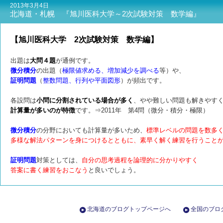
2013年3月4日
北海道・札幌 『旭川医科大学～2次試験対策 数学編』
【旭川医科大学 2次試験対策 数学編】
出題は
大問４題
が通例です。
微分積分
の出題（
極限値求める、増加減少を調べる
等）や、
証明問題
（
整数問題、行列や平面図形
）が頻出です。
各設問は
小問に分割されている場合が多く
、やや難しい問題も解きやす
計算量が多いのが特徴
です。⇒2011年 第4問（微分・積分・極限）
微分積分
の分野においても計算量が多いため、
標準レベルの問題を数多
多様な解法パターンを身につけるとともに、素早く解く練習を行うこと
証明問題
対策としては、
自分の思考過程を論理的に分かりやすく
答案に書く練習
をおこなう
と良いでしょう。
北海道のブログトップページへ
全国のブロ