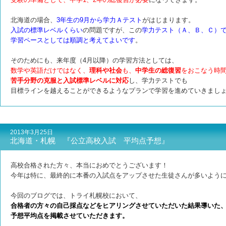
北海道の場合、
3年生の9月から学力Ａテスト
がはじまります。
入試の標準レベルくらい
の問題ですが、この
学力テスト（Ａ、Ｂ、Ｃ）
学習ペースとしては順調と考えてよいです
。
そのためにも、来年度（4月以降）の学習方法としては、
数学や英語だけではなく、
理科や社会
も、
中学生の総復習
をおこなう時
苦手分野の克服と
入試標準レベルに対応
し、学力テストでも
目標ラインを越えることができるような
プランで学習を進めていきまし
2013年3月25日
北海道・札幌 『公立高校入試 平均点予想』
高校合格された方々、本当におめでとうございます！
今年は特に、最終的に本番の入試点をアップさせた生徒さんが多いよう
今回のブログでは、トライ札幌校において、
合格者の方々の自己採点などをヒアリングさせていただいた結果導いた
予想平均点を掲載させていただきます。