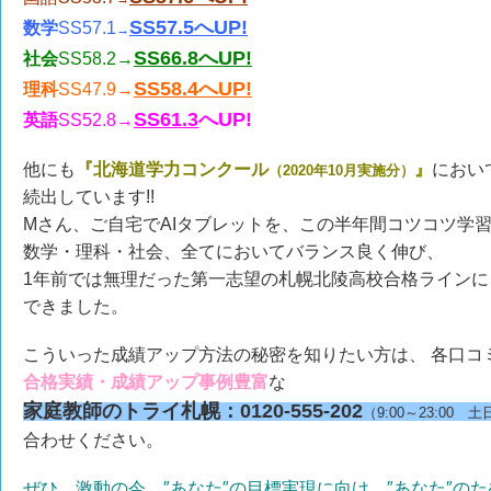
SS57.5へUP!
数学
SS57.1
→
SS66.8へUP!
社会
SS58.2→
SS58.4へUP!
理科
SS47.9→
SS61.3
へUP!
英語
SS52.8→
他にも
『北海道学力コンクール
』
におい
（2020年10月実施分）
続出しています!!
Mさん、ご自宅でAIタブレットを、この半年間コツコツ学
数学・理科・社会、全てにおいてバランス良く伸び、
1年前では無理だった第一志望の札幌北陵高校合格ライン
できました。
こういった成績アップ方法の秘密を知りたい方は、 各口コミ
合格実績・成績アップ事例豊富
な
家庭教師のトライ札幌：0120-555-202
（9:00～23:00
合わせください。
ぜひ、激動の今、″あなた″の目標実現に向け、″あなた″の