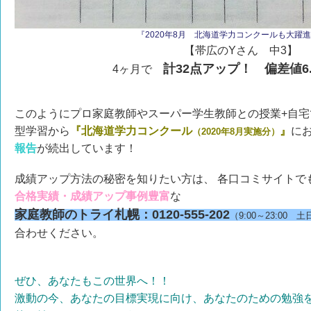
『2020年8月 北海道学力コンクールも大躍進！v
【帯広のYさん 中3】
計32点アップ！ 偏差値6
4ヶ月で
このようにプロ家庭教師やスーパー学生教師との授業+自宅
型学習から
『北海道学力コンクール
』
に
（2020年8月実施分）
報告
が続出しています！
成績アップ方法の秘密を知りたい方は、 各口コミサイトで
合格実績・成績アップ事例豊富
な
家庭教師のトライ札幌：0120-555-202
（9:00～23:00
合わせください。
ぜひ、あなたもこの世界へ！！
激動の今、あなたの目標実現に向け、あなたのための勉強