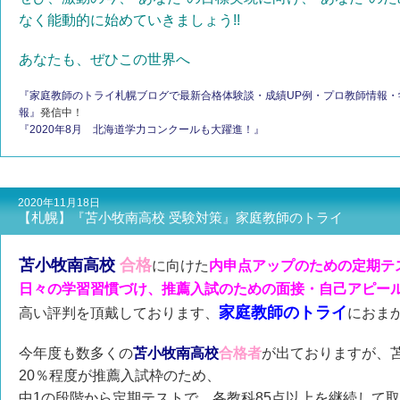
なく能動的に始めていきましょう!!
あなたも、ぜひこの世界へ
『家庭教師のトライ札幌ブログで最新合格体験談・成績UP例・プロ教師情報
報』
発信中！
『2020年8月 北海道学力コンクールも大躍進！』
2020年11月18日
【札幌】『苫小牧南高校 受験対策』家庭教師のトライ
苫小牧南
高校
合格
に向けた
内申点アップのための定期テ
日々の学習習慣づけ、推薦入試のための面接・自己アピー
家庭教師のトライ
高い評判を頂戴しております、
におま
今年度も数多くの
苫小牧南高校
合格者
が出ておりますが、
20％程度が推薦入試枠のため、
中1の段階から定期テストで、各教科85点以上を継続して