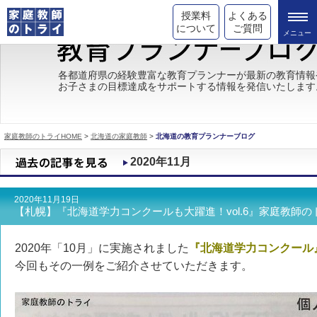
授業料
よくある
について
ご質問
トライの教育理念
各都道府県の経験豊富な教育プランナーが最新の教育情報
お子さまの目標達成をサポートする情報を発信いたします
成績が上がる理由
コース情報
家庭教師のトライHOME
>
北海道の家庭教師
>
北海道の教育プランナーブログ
都道府県別情報
2020年11月
合格体験談
2020年11月19日
キャンペーン情報
【札幌】『北海道学力コンクールも大躍進！vol.6』家庭教師の
受験情報
2020年「10月」に実施されました
『北海道学力コンクール
今回もその一例をご紹介させていただきます。