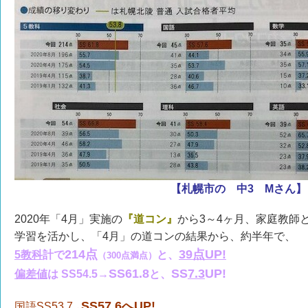
【札幌市の 中3 Mさん】
2020年「4月」実施の
『道コン』
から3～4ヶ月、家庭教師
学習を活かし、「4月」の道コンの結果から、約半年で、
214
点
39
点U
P!
5教科
計
で
と、
（300点満点）
SS61.8
SS
7.3
UP!
偏差値
は
SS54.5
→
と、
SS57.6へUP!
国語SS53.7
→