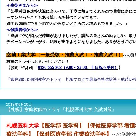
≪生徒さまから≫
「苦手科目を進捗状況に合わせて、丁寧に教えてくれたので着実に身に
ーマンだったこともあり親しみを持つことができて、
質問も気軽にできたのでわからないところの穴埋めもできました。」
≪保護者様から≫
「成績に伸び悩んだ時期がありましたが、講師の皆さんの励ましや、取
チベーションが上がり、結果が出るようになりました。ありがとうござ
室蘭工業大学（一般受験・推薦入試Ⅰ・推薦入試Ⅱ）
への受
教室のトライ
へおまかせください！
【お問い合わせ：
0120-555-202（9:00～23:00、土日祝も受付）
】
『家庭教師＆個別教室のトライ 札幌ブログで最新合格体験談・成績UP
2019年8月20日
【札幌】家庭教師のトライ『札幌医科大学 入試対策』
札幌医科大学
【医学部 医学科】【保健医療学部 看護
療法学科】【保健医療学部 作業療法学科】
への受験対