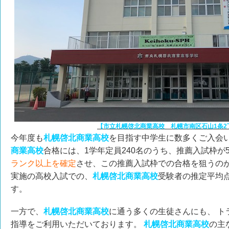
【市立札幌啓北商業高校 札幌市南区石山1条2丁
今年度も
札幌啓北商業高校
を目指す中学生に数多くご入会
商業高校
合格には、1学年定員240名のうち、推薦入試枠が
ランク以上を確定
させ、この推薦入試枠での合格を狙うのが近
実施の高校入試での、
札幌啓北商業高校
受験者の推定平均点
す。
一方で、
札幌啓北商業高校
に通う多くの生徒さんにも、 ト
指導をご利用いただいております。
札幌啓北商業高校
の主