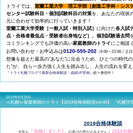
トライでは、
室蘭工業大学 理工学部［創造工学科・シス
センター試験科目・個別試験科目の対策
を、あなたの現状
元に合わせて効率的に行っていきます！
室蘭工業大学受験［一般入試・特別入試］
に向けた
各入試
点・合格者最低点・受験者出身地など］、個別試験過去問
コミランキングでも評価の高い
家庭教師のトライ
にご相談
0120-555-202
お問い合わせ・お申込みは
（9:00～23:00／
想像を超えた最高の”あなた”に出会うため、ひとつの時代の
た”が、 自ら一歩力強く人生を踏み出し、人生の流れを変
『トライ札幌ブログで最新合格体験談・成績UP実例』
続々発信中！
2019年8月26日
≪札幌≫家庭教師のトライ【2019合格体験談vol.46】 『札幌
2019合格体験談
「合格しました!」
2019合
今年も
の喜びの声が止みません！