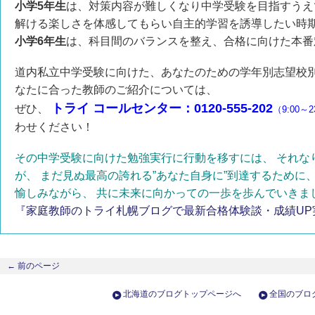
小学5年生
は、対策内容が難しくなり中学受験を目指すうえ
解ける楽しさを体感してもらい自主的学習を誘導したい時
小学6年生
は、科目間のバランスを整え、合格に向けた本番
道内私立中学受験に向けた、あなたのための学年別志望校
なたに合った教師のご紹介については、
トライ コールセンター：0120-555-202
ぜひ、
（9:00～
わせください！
その中学受験に向けた勉強実行に行動を移すには、 それな
が、 まだ見ぬ最高の誇れる”あなた自身に”到達するために
愉しみながら、 共に未来に向かっての一歩を歩んでいきま
『家庭教師のトライ札幌ブログで最新合格体験談・成績UP
←
前のページ
北海道のブログトップページへ
全国のブロ