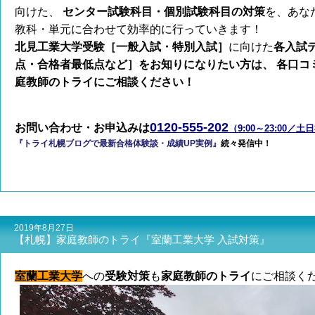
向けた、
センター試験科目・個別試験科目の対策
を、あな
教科・単元に合わせて効率的に行っていきます！
北見工業大学受験［一般入試・特別入試］
に向けた
各入試
点・合格者最低点など］
をお知りになりたい方は、 各口コ
庭教師のトライ
にご相談ください！
0120-555-202
お問い合わせ・お申込みは
（9:00～23:00／
『トライ札幌ブログで最新合格体験談・成績UP実例』
続々発信中！
2019年8月27日
【札幌】家庭教師のトライ『室蘭工業大学 入試対策』
室蘭工業大学
への
受験対策
も
家庭教師のトライ
にご相談く