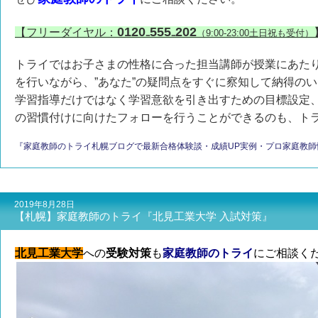
0120₋555₋202
【フリーダイヤル：
（9:00-23:00土日祝も受付）
トライではお子さまの性格に合った担当講師が授業にあたり
を行いながら、”あなた”の疑問点をすぐに察知して納得の
学習指導だけではなく学習意欲を引き出すための目標設定
の習慣付けに向けたフォローを行うことができるのも、ト
『家庭教師のトライ札幌ブログで最新合格体験談・成績UP実例・プロ家庭教
2019年8月28日
【札幌】家庭教師のトライ『北見工業大学 入試対策』
北見工業大学
への
受験対策
も
家庭教師のトライ
にご相談く