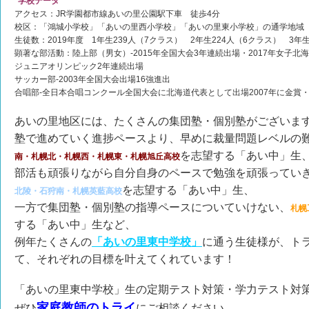
*学校データ*
アクセス：JR学園都市線あいの里公園駅下車 徒歩4分
校区：「鴻城小学校」「あいの里西小学校」「あいの里東小学校」の通学地域
生徒数：2019年度 1年生239人（7クラス） 2年生224人（6クラス） 3年
顕著な部活動：陸上部（男女）-2015年全国大会3年連続出場・2017年女子北海
ジュニアオリンピック2年連続出場
サッカー部-2003年全国大会出場16強進出
合唱部-全日本合唱コンクール全国大会に北海道代表として出場2007年に金賞・2
あいの里地区には、たくさんの集団塾・個別塾がございま
塾で進めていく進捗ペースより、早めに裁量問題レベルの
を志望する「あい中」生
南・札幌北・札幌西・札幌東・札幌旭丘高校
部活も頑張りながら自分自身のペースで勉強を頑張ってい
を志望する「あい中」生、
北陵・石狩南・札幌英藍高校
一方で集団塾・個別塾の指導ペースについていけない、
札幌
する「あい中」生など、
例年たくさんの
「あいの里東中学校」
に通う生徒様が、ト
て、それぞれの目標を叶えてくれています！
「あいの里東中学校」生の定期テスト対策・学力テスト対
家庭教師のトライ
ぜひ
にご相談ください。