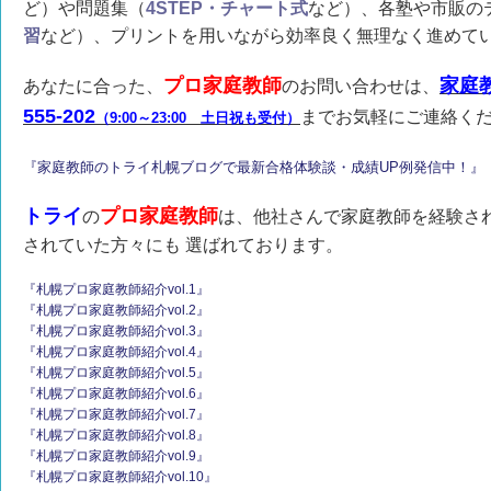
ど）や問題集（
4STEP・チャート式
など）、各塾や市販の
習
など）、プリントを用いながら効率良く無理なく進めて
プロ家庭教師
家庭教
あなたに合った、
のお問い合わせは、
555-202
までお気軽にご連絡く
（9:00～23:00 土日祝も受付）
『家庭教師のトライ札幌ブログで最新合格体験談・成績UP例発信中！』
トライ
プロ家庭教師
の
は、他社さんで家庭教師を経験さ
されていた方々にも 選ばれております。
『札幌プロ家庭教師紹介vol.1』
『札幌プロ家庭教師紹介vol.2』
『札幌プロ家庭教師紹介vol.3』
『札幌プロ家庭教師紹介vol.4』
『札幌プロ家庭教師紹介vol.5』
『札幌プロ家庭教師紹介vol.6』
『札幌プロ家庭教師紹介vol.7』
『札幌プロ家庭教師紹介vol.8』
『札幌プロ家庭教師紹介vol.9』
『札幌プロ家庭教師紹介vol.10』