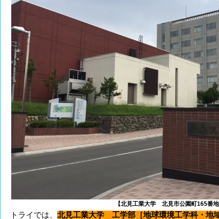
【北見工業大学 北見市公園町165番
トライでは、
北見工業大学 工学部［地球環境工学科・地