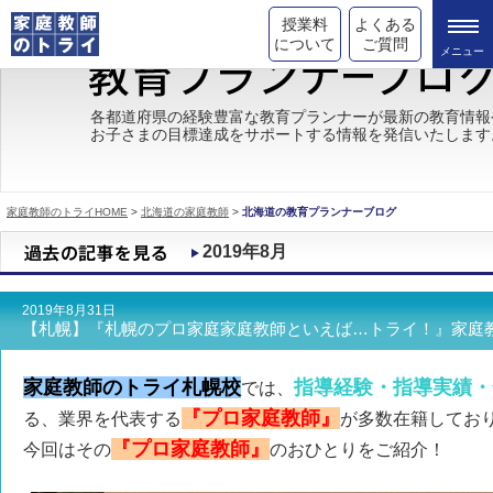
授業料
よくある
について
ご質問
トライの教育理念
各都道府県の経験豊富な教育プランナーが最新の教育情報
お子さまの目標達成をサポートする情報を発信いたします
成績が上がる理由
コース情報
家庭教師のトライHOME
>
北海道の家庭教師
>
北海道の教育プランナーブログ
都道府県別情報
2019年8月
合格体験談
2019年8月31日
キャンペーン情報
【札幌】『札幌のプロ家庭家庭教師といえば…トライ！』家庭
受験情報
家庭教師のトライ札幌校
指導経験・指導実績・
では、
『プロ家庭教師』
る、業界を代表する
が多数在籍してお
『プロ家庭教師』
今回はその
のおひとりをご紹介！