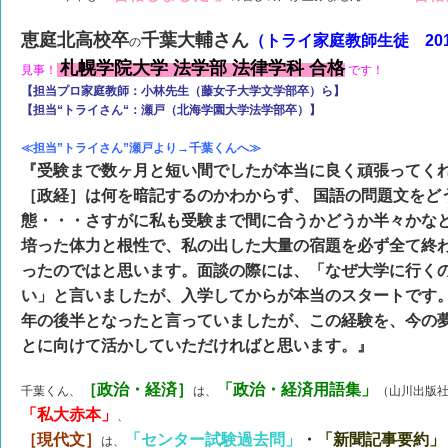
恵庭北高校卒
千葉大輔さん
（トライ家庭教師生徒 201
の
札幌学院大学 法学部 法律学科 合格
見事！
です！
【担当プロ家庭教師：小林先生（藤女子大学文学部卒）ら】
【担当“トライさん“：瀬戸（北海学園大学法学部卒）】
≪担当”トライさん”瀬戸より→千葉くんへ≫
『受験まで数ヶ月と短い間でしたが本当に良く頑張ってく
［政経］は何を暗記するのかわからず、 国語の問題文をど
態・・・さすがに私も受験まで間に合うかどうか半々かな
培った体力と根性で、私の出した大量の宿題を必ず全て終
ったのではと思います。面談の際には、「なぜ大学に行く
い」と言いましたが、入学してからが本当のスタートです
年の後半となったと言っていましたが、この経験を、今の
とに向けて活かしていただければと思います。』
［政治・経済］
「政治・経済用語集」
千葉くん、
は、
（山川出版
「私大赤本」
、
［現代文］
「センター試験過去問」
・
「新聞記事要約」
は、