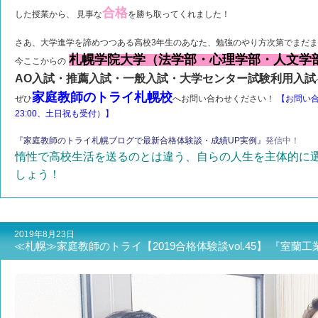
合格
した授業から、 見事な
を勝ち取ってくれました！
さあ、大学進学を諦めつつある高校3年生のあなた、勉強のやり方次第でまだ
札幌学院大学（法学部・心理学部・人文学
今ここからの
AO入試・推薦入試・一般入試・大学センター試験利用入試
家庭教師のトライ札幌校
ぜひ
へお問い合わせください！
【お問い
23:00、土日祝も受付）】
『家庭教師のトライ札幌ブログで最新合格体験談・成績UP実例』
発信中！
惰性で高校生活を送るのとは違う、自らの人生を主体的に
しょう！
2019年8月23日
≪札幌≫家庭教師のトライ【2019合格体験談vol.45】 『室蘭