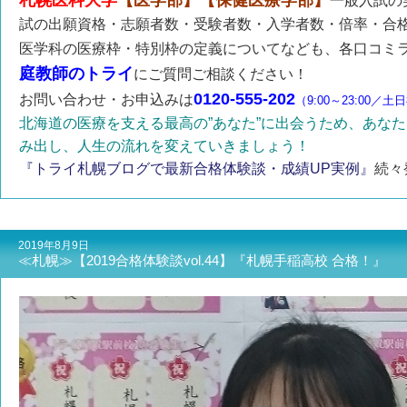
札幌医科大学
【医学部】【保健医療学部】
一般入試の
試の出願資格・志願者数・受験者数・入学者数・倍率・合
医学科の医療枠・特別枠の定義についてなども、各口コミ
庭教師のトライ
にご質問ご相談ください！
0120-555-202
お問い合わせ・お申込みは
（9:00～23:00／
北海道の医療を支える最高の”あなた”に出会うため、あな
み出し、人生の流れを変えていきましょう！
『トライ札幌ブログで最新合格体験談・成績UP実例』
続々
2019年8月9日
≪札幌≫【2019合格体験談vol.44】『札幌手稲高校 合格！』