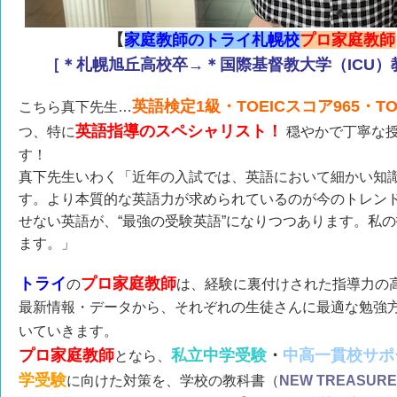
【
家庭教師のトライ札幌校
プロ家庭教師
［＊札幌旭丘高校卒→＊国際基督教大学（ICU）
英語検定1級・TOEICスコア965・TO
こちら真下先生…
英語指導のスペシャリスト！
つ、特に
穏やかで丁寧な
す！
真下先生いわく
「近年の入試では、英語において細かい知
す。より本質的な英語力が求められているのが今のトレン
せない英語が、“最強の受験英語”になりつつあります。私
ます。」
トライ
プロ家庭教師
の
は、経験に裏付けされた指導力の
最新情報・データから、それぞれの生徒さんに最適な勉強
いていきます。
プロ家庭教師
私立中学受験
・
中高一貫校サポ
となら、
学受験
に向けた対策を、学校の教科書（
NEW TREASU