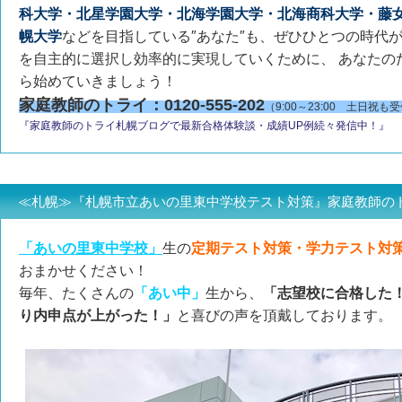
科大学・北星学園大学・北
海学園大学・北海商科大学・藤
幌大学
などを目指している″あなた″も、ぜひひとつの時代
を自主的に選択し効率的に実現していくために、 あなたの
ら始めていきましょう！
家庭教師のトライ：0120-555-202
（9:00～23:00 土日祝も
『家庭教師のトライ札幌ブログで最新合格体験談・成績UP例続々発信中！』
≪札幌≫『札幌市立あいの里東中学校テスト対策』家庭教師の
「あいの里東中学校」
生の
定期テスト対策・学力テスト対
おまかせください！
毎年、たくさんの
「あい中」
生から、
「志望校に合格した
り内申点が上がった！」
と喜びの声を頂戴しております。