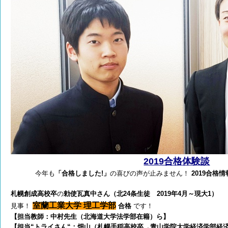
2019合格体験談
今年も
「合格しました!」
の喜びの声が止みません！
2019合格情
札幌創成高校卒
の
勅使瓦真中さん（北24条生徒 2019年4月～現大1）
室蘭工業大学 理工学部
見事！
合格
です！
【担当教師：中村先生（北海道大学法学部在籍）ら】
【担当“トライさん“：畑山（札幌手稲高校卒→青山学院大学経済学部経