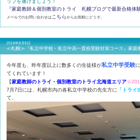
ップを遂げましょう！
『家庭教師＆個別教室のトライ 札幌ブログで最新合格体験
こちら
メールでのお問い合わせは
からお気軽にどうぞ。
2019年8月6日
≪札幌≫『私立中学校・私立中高一貫校受験対策コース』家庭
私立中学受験
今年度も、昨年度以上に数多くの生徒様が
てくれています！
【
家庭教師のトライ・個別教室のトライ
北海道エリア
☆20
7月7日には、札幌市内の各私立中学校の先生方に
「トライ式
て、