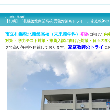
2019年8月30日
【札幌】『札幌啓北商業高校 受験対策もトライ！』家庭教師の
市立札幌啓北商業高校（未来商学科）
受験
に向けた
内
対策・ 学力テスト対策・推薦入試に向けた対策・日々の学
家庭教師のトライ
グで高い評判を頂戴しております、
に