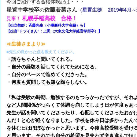
今回ご紹介する合格体験記は・・・
星置中学校卒
佐藤若菜さん
の
（星置生徒 2019年4月～
札幌手稲高校 合格！
見事！
【担当教師：斉藤先生（小樽商科大学在籍）ら】
【担当”トライさん”：上田（大東文化大学経営学部卒）】
≪生徒さまより≫
■先生の良かった点を教えてください。
・話をちゃんと聞いてくれる。
・自分の経験を話してくれてためになる。
・自分のペースで進めてくださった。
・何度も質問しても嫌な顔をしない。
「私は受験の時期、勉強するのもつらかったですが、それ
など人間関係がつらくて体調を崩してしまう日が何度もあ
先生が話を聞いてくださったり、心配してくださったおか
んだ！と心が軽くなりました。学校を休み日は多かったん
を休む日はほぼなかったと思います。今後高校受験を受け
と思います。それでも自分の希望を見失わず突き進んでほ