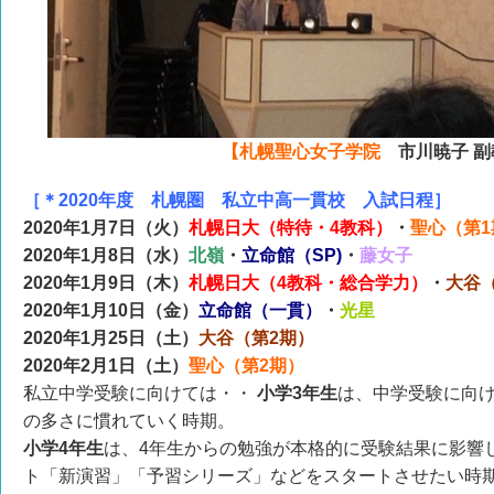
【札幌聖心女子学院
市川暁子 
［＊2020年度 札幌圏 私立中高一貫校 入試日程］
2020年1月7日（火）
札幌日大（特待・4教科）
・
聖心（第1
2020年1月8日（水）
北嶺
・
立命館（SP)
・
藤女子
2020年1月9日（木）
札幌日大（4教科・総合学力）
・
大谷
2020年1月10日（金）
立命館（一貫）
・
光星
2020年1月25日（土）
大谷（第2期）
2020年2月1日（土）
聖心（第2期）
私立中学受験に向けては・・
小学3年生
は、中学受験に向
の多さに慣れていく時期。
小学4年生
は、4年生からの勉強が本格的に受験結果に影響
ト「新演習」「予習シリーズ」などをスタートさせたい時