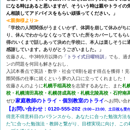
になる時はあると思いますが、そういう時は親やトライの
ん相談してアドバイスをもらい頑張ってください。」
≪親御様より≫
「学校の人間関係がうまくいかず、体調を崩して休みがち
り、休んでわからなくなってきていた所をカバーしてもら
得のいくまで話しあって決めた学校に、本人は楽しそうに
感謝しています。ありがとうございました。」
佐藤さん、中3時9月以降の
「トライ式日曜特訓」
でも、過
ンの問題を何回も解きなおし、
入試本番点で英語・数学・社会で8割を超す得点を獲得！見
際関係の仕事に就くという夢の入口に立ってくれました！
佐藤さんのように
札幌手稲高校
を志望するあなた、また
札
校・札幌清田高校・札幌啓成高校・札幌北陵高校・石狩南
家庭教師のトライ・個別教室のトライ
ぜひ
へお問い合
【お問い合わせ：0120-555-202
（9:00～23:00、土日祝も受
得意不得意科目のバランスから、あなたに合った勉強方法を
た”に合った勉強法・教師と繋がり、目標実現に向け、この