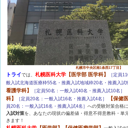
札幌市中央区南1条西17丁目】
トライ
札幌医科大学
【医学部 医学科】
では、
［定員1
般入試北海道医療枠55名・推薦入試地域枠20名・推薦入試
看護学科】
［定員50名：
一般入試40名・推薦入試10名］
科】
【保健医
［定員20名：一般入試16名・推薦入試4名］
員20名：一般入試16名・推薦入試4名］
への受験対策合格
入試対策
を、あなたの現状の偏差値・得意不得意教科・単
きます！