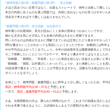
*標準問題の第4問（裁量問題の第3問）：長文読解
さほど読みづらい文章ではなく、出題もストレートで、例年と比較して難しく
本文の内容に合うものを選ぶ問題では、内容に合わないものが見つけやすいた
消去法で考えればそう難しくはありませんでした。
*裁量問題の第4問：長文読解・自由英作文
例年通りの出題傾向。長文が読みにくく全体の意味をつかみにくいですが、
細かな文法を気にせず読んでも全体の内容は大まかに把握できます。
問いそのものは内容が大まかに理解できていれば正答にたどり着きやすかった
問5が書きたいことがわかっても英語にしにくかったですが、全般的には昨年
やや平均点は上がってくるでしょう。今年の自由英作文は職業体験先として行
そこで体験したいことについてがテーマ。昨年より書きやすくはなりましたが
「幼稚園」「新聞社」「市役所」といった単語を知らない生徒さんが多いと考
「動物園」「病院」以外選びにくかったでしょうか。また体験したいことを思
24語未満で書ききってしまうことが予想されますから、語数を引き延ばせたか
ポイントとなるでしょう。
全体として、標準問題・裁量問題ともに昨年より少し易しくなったため、平均
英語：標準問題平均点36～37点
と予想します。
一方で、
英語：裁量問題平均点40～41点
と予想します。
さあ、次期受験生の方は、限られた時間のなかで、これまでの知識を活かしな
それを本番で使えるように、入試傾向をふまえての実戦力を身につけていかな