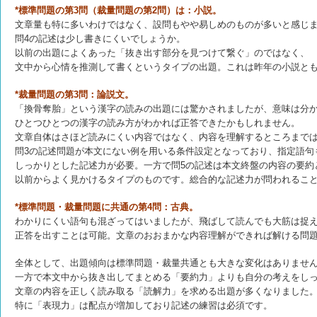
*標準問題の第3問（裁量問題の第2問）は：小説。
文章量も特に多いわけではなく、設問もやや易しめのものが多いと感じ
問4の記述は少し書きにくいでしょうか。
以前の出題によくあった「抜き出す部分を見つけて繋ぐ」のではなく、
文中から心情を推測して書くというタイプの出題。これは昨年の小説と
*裁量問題の第3問：論説文。
「換骨奪胎」という漢字の読みの出題には驚かされましたが、意味は分
ひとつひとつの漢字の読み方がわかれば正答できたかもしれません。
文章自体はさほど読みにくい内容ではなく、内容を理解するところまで
問3の記述問題が本文にない例を用いる条件設定となっており、指定語句
しっかりとした記述力が必要。一方で問5の記述は本文終盤の内容の要約
以前からよく見かけるタイプのものです。総合的な記述力が問われるこ
*標準問題・裁量問題に共通の第4問：古典。
わかりにくい語句も混ざってはいましたが、飛ばして読んでも大筋は捉
正答を出すことは可能。文章のおおまかな内容理解ができれば解ける問
全体として、出題傾向は標準問題・裁量共通とも大きな変化はありませ
一方で本文中から抜き出してまとめる「要約力」よりも自分の考えをし
文章の内容を正しく読み取る「読解力」を求める出題が多くなりました
特に「表現力」は配点が増加しており記述の練習は必須です。