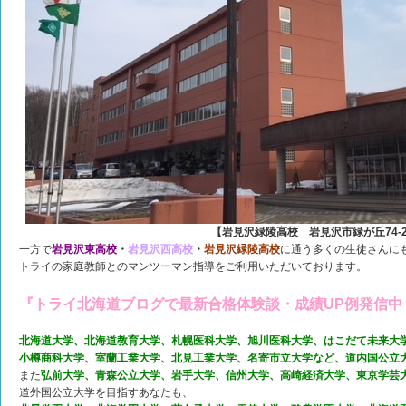
【岩見沢緑陵高校 岩見沢市緑が丘74-
一方で
岩見沢東高校
・
岩見沢西高校
・
岩見沢緑陵高校
に通う多くの生徒さんに
トライの家庭教師とのマンツーマン指導をご利用いただいております。
『トライ北海道ブログで最新合格体験談・成績UP例発信中
北海道大学、北海道教育大学、札幌医科大学、旭川医科大学、はこだて未来大
小樽商科大学、室蘭工業大学、北見工業大学、名寄市立大学など、道内国公立
また
弘前大学、青森公立大学、岩手大学、信州大学、高崎経済大学、東京学芸
道外国公立大学を目指すあなたも、