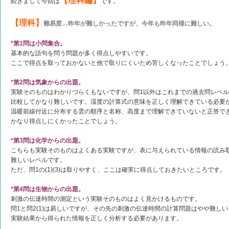
【理科編】
続きまして今回は
です。
【理科】
難易度…昨年が難しかったですが、今年も昨年同様に難しい。
*第1問は小問集合。
基本的な語句を問う問題が多く得点しやすいです。
ここで得点を取っておかないと他で取りにくいため苦しくなったことでしょう
*第2問は気象からの出題。
実験そのものはわかりづらくもないですが、問1以外はこれまでの過去問レベ
比較してかなり難しいです。湿度の計算式の意味を正しく理解できている必要
温暖前線付近に分布する雲の順序と名称、高度まで理解できていないと正答で
かなり得点しにくかったことでしょう。
*第3問は化学からの出題。
こちらも実験そのものはよくある実験ですが、表に与えられている情報の読み
難しいレベルです。
ただ、問1の(1)(3)は取りやすく、ここは確実に得点しておきたいところです。
*第4問は生物からの出題。
刺激の伝達時間の測定という実験そのものはよく見かけるものです。
問1と問2(1)は易しいですが、その先の刺激の伝達時間の計算問題はやや難し
実験結果から得られた情報を正しく分析する必要があります。