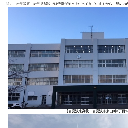
特に、岩見沢東、岩見沢緑陵では倍率が年々上がってきていますから、早めの
【岩見沢東高校 岩見沢市東山町8丁目1-