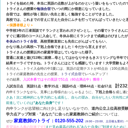
トライを始めた時、本当に英語の点数が上がるのかという疑いをもっていたの
トライさんの授業や
勉強合宿
でいつの間にか得意になっていました。
合宿では、個性が強く面白い先生と楽しく勉強することができました。
高校では、これまでの甘えに甘えた自分にムチを打ってがんばっていきたいと
＜保護者様より＞
中学校3年の三者面談でＦランクと言われガクゼンとし、その場でトライさん
すぐに週2回のコースに入会して、冬休み前にＥランクまで成績はのびました
冬休みのトライ合宿
、高校受験直前にも先生にがんばってもらい、
かなり格上の高校へ下剋上合格できました！今だから言えますが、
トライさんの授業以外の家庭学習はしていなかった様子。
普通に友達と遊び22時に就寝…母としてはかなりやきもきスリリングな半年で
結果オーライですかね。トライさんにはとても感謝しています！大学受験もよ
今川さん…トライ入会時の中3夏には、英語の定期テストが40点台（100点満
トライの家庭教師の先生との授業、
トライ式合宿
でレベルアップ！
その結果、
入試本番ではその英語で51点（60点満点中）獲得！
計23
入試当日点 英語51点・数学35点・国語45点・理科44点・社会57点
内申Ｅランクながら、見事にお母様のおっしゃるように、
下剋上合格
を成し遂
さあ！次に精神的にも学力的にも成長し、自らの望み、自分がしたい方向性に
前進していくのは
”あなた自身”
です！
内申ランクが志望校に向け少し足りないなかでの、
道内公立上位高校受
学力点アップ対策
・
”あなた”に合った家庭教師のご紹介
については、
家庭教師のトライ：0120-555-202
ぜひ
（9:00～
23:00、土日祝も受付）
希望溢れる春の到来です!!
まだ見ぬ最高の誇れる”あなた自身に”到達するために