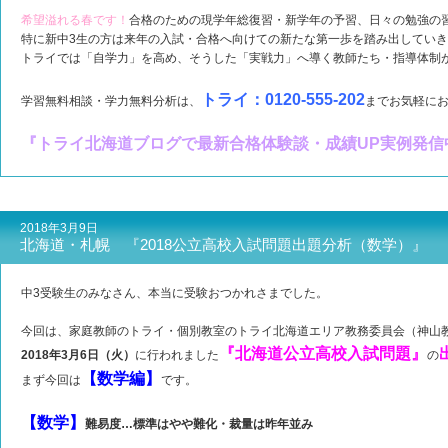
希望溢れる春です！
合格のための現学年総復習・新学年の予習、日々の勉強の
特に新中3生の方は来年の入試・合格へ向けての新たな第一歩を踏み出してい
トライでは「自学力」を高め、そうした「実戦力」へ導く教師たち・指導体制
トライ：0120-555-202
学習無料相談・学力無料分析は、
までお気軽に
『トライ北海道ブログで最新合格体験談・成績UP実例発信
2018年3月9日
北海道・札幌 『2018公立高校入試問題出題分析（数学）』
中3受験生のみなさん、本当に受験おつかれさまでした。
今回は、家庭教師のトライ・個別教室のトライ北海道エリア教務委員会（神山
『北海道公立高校入試問題』
2018年3月6日（火）
に行われました
の
【数学編】
まず今回は
です。
【数学】
難易度…標準はやや難化・裁量は昨年並み