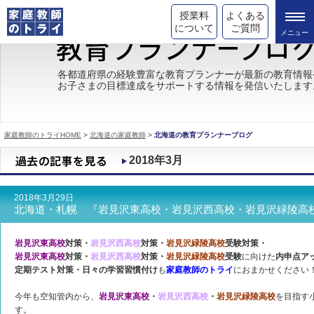
授業料
よくある
について
ご質問
トライの教育理念
各都道府県の経験豊富な教育プランナーが最新の教育情報
お子さまの目標達成をサポートする情報を発信いたします
成績が上がる理由
コース情報
家庭教師のトライHOME
>
北海道の家庭教師
>
北海道の教育プランナーブログ
都道府県別情報
2018年3月
合格体験談
2018年3月29日
キャンペーン情報
北海道・札幌 『岩見沢東高校・岩見沢西高校・岩見沢緑陵高校
受験情報
岩見沢東高校
対策・
岩見沢西高校
対策・
岩見沢緑陵高校
受験対策・
岩見沢東高校
対策・
岩見沢西高校
対策・
岩見沢緑陵高校
受験
に向けた
内申点ア
定期テスト対策・日々の学習習慣付け
も
家庭教師のトライ
におまかせください
今年も空知管内から、
岩見沢東高校
・
岩見沢西高校
・
岩見沢緑陵高校
を目指す
す。