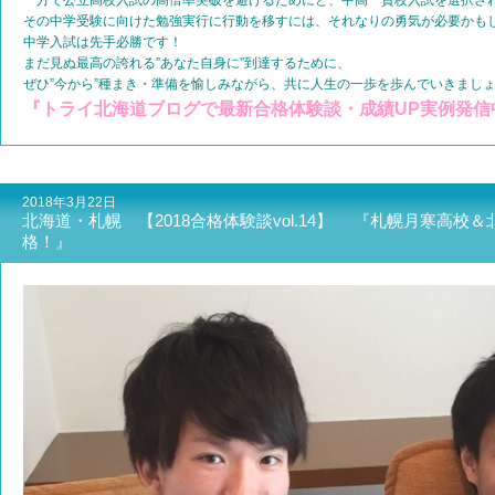
一方で公立高校入試の高倍率突破を避けるためにと、中高一貫校入試を選択さ
その中学受験に向けた勉強実行に行動を移すには、それなりの勇気が必要かも
中学入試は先手必勝です！
まだ見ぬ最高の誇れる”あなた自身に”到達するために、
ぜひ”今から”種まき・準備を愉しみながら、共に人生の一歩を歩んでいきましょう
『トライ北海道ブログで最新合格体験談・成績UP実例発信
2018年3月22日
北海道・札幌 【2018合格体験談vol.14】 『札幌月寒高
格！』