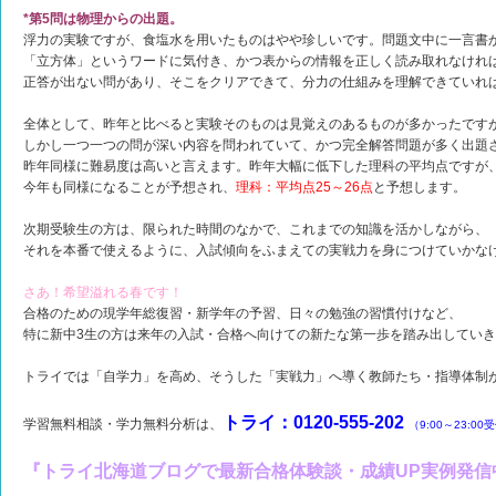
*第5問は物理からの出題。
浮力の実験ですが、食塩水を用いたものはやや珍しいです。問題文中に一言書
「立方体」というワードに気付き、かつ表からの情報を正しく読み取れなけれ
正答が出ない問があり、そこをクリアできて、分力の仕組みを理解できていれ
全体として、昨年と比べると実験そのものは見覚えのあるものが多かったです
しかし一つ一つの問が深い内容を問われていて、かつ完全解答問題が多く出題
昨年同様に難易度は高いと言えます。昨年大幅に低下した理科の平均点ですが
今年も同様になることが予想され、
理科：平均点25～26点
と予想します。
次期受験生の方は、限られた時間のなかで、これまでの知識を活かしながら、
それを本番で使えるように、入試傾向をふまえての実戦力を身につけていかな
さあ！希望溢れる春です！
合格のための現学年総復習・新学年の予習、日々の勉強の習慣付けなど、
特に新中3生の方は来年の入試・合格へ向けての新たな第一歩を踏み出してい
トライでは「自学力」を高め、そうした「実戦力」へ導く教師たち・指導体制
トライ：0120-555-202
学習無料相談・学力無料分析は、
（9:00～23:00
『トライ北海道ブログで最新合格体験談・成績UP実例発信