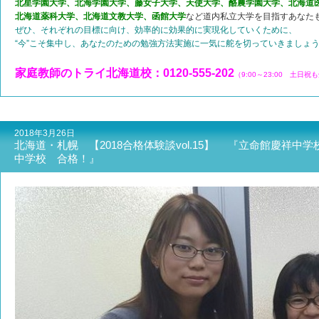
北星学園大学、北海学園大学、藤女子大学、天使大学、酪農学園大学、北海道
北海道薬科大学、北海道文教大学、函館大学
など道内私立大学を目指すあなた
ぜひ、それぞれの目標に向け、効率的に効果的に実現化していくために、
“今”こそ集中し、あなたのための勉強方法実施に一気に舵を切っていきましょう!
家庭教師のトライ北海道校：0120-555-202
（9:00～23:00 土日祝
2018年3月26日
北海道・札幌 【2018合格体験談vol.15】 『立命館慶祥
中学校 合格！』