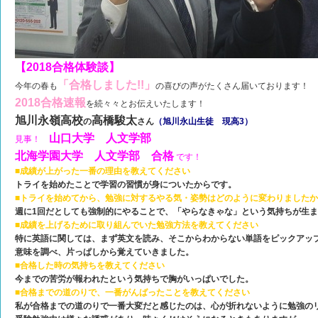
【2018合格体験談】
「合格しました!!」
今年の春も
の喜びの声がたくさん届いております！
2018合格速報
を続々々とお伝えいたします！
旭川永嶺高校
高橋駿太
の
さん
（旭川永山生徒 現高3）
山口大学 人文学部
見事！
北海学園大学 人文学部 合格
です！
■成績が上がった一番の理由を教えてください
トライを始めたことで学習の習慣が身についたからです。
■トライを始めてから、勉強に対するやる気・姿勢はどのように変わりました
週に1回だとしても強制的にやることで、「やらなきゃな」という気持ちが生
■成績を上げるために取り組んでいた勉強方法を教えてください
特に英語に関しては、まず英文を読み、そこからわからない単語をピックアッ
意味を調べ、片っぱしから覚えていきました。
■合格した時の気持ちを教えてください
今までの苦労が報われたという気持ちで胸がいっぱいでした。
■合格までの道のりで、一番がんばったことを教えてください
私が合格までの道のりで一番大変だと感じたのは、心が折れないように勉強の