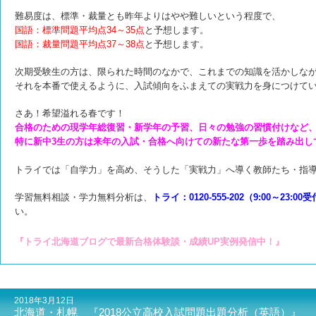
難易度は、標準・裁量とも昨年よりはやや難しいという程度で、
国語：標準問題平均点34～35点
と予想します。
国語：裁量問題平均点37～38点
と予想します。
次期受験生の方は、限られた時間のなかで、これまでの知識を活かしな
それを本番で使えるように、入試傾向をふまえての実戦力を身につけて
さあ！希望溢れる春です！
合格のための現学年総復習・新学年の予習、日々の勉強の習慣付けなど
特に新中3生の方は来年の入試・合格へ向けての新たな第一歩を踏み出し
トライでは「自学力」を高め、そうした「実戦力」へ導く教師たち・指
学習無料相談・学力無料分析は、
トライ：0120-555-202（9:00～23:00
い。
『トライ北海道ブログで最新合格体験談・成績UP実例発信中！』
2018年3月12日
北海道・札幌 『2018公立高校入試問題出題分析（英語）』