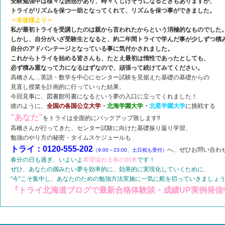
受験勉強中は様々な誘惑があり、時々くじけそうになるときもありますが、
トライがリズムを保つ一助となってくれて、リズムを保つ事ができました。
＜生徒様より＞
私が最初トライを受講したのは親から言われたからという消極的なものでした
しかし、自分がいざ受験生となると、約二年間トライで学んだ事が少しずつ積
自分のアドバンテージとなっている事に気付かされました。
これからトライを始める皆さんも、たとえ最初は惰性であったとしても、
必ず積み重なって力になるはずなので、頑張って続けてみてください。
高橋さん…英語・数学を中心にセンター試験を見据えた基礎の基礎からの
見直し授業を計画的に行っていった結果、
今回見事に、図書館司書になるという夢の入口に立ってくれました！
彼のように、
全国の各国公立大学
・
北海学園大学
・
北星学園大学
に挑戦する
”あなた”
をトライは全面的にバックアップ致します!!
高橋さんが行ってきた、センター試験に向けた基礎振り返り学習、
勉強のやり方の秘密・タイムスケジュールも
トライ：0120-555-202
へ、ぜひお問い合わ
（9:00～23:00、土日祝も受付）
春分の日も過ぎ、いよいよ
希望溢れる春の到来
です！
ぜひ、あなたの掴みたい夢を効率的に、効果的に実現化していくために、
“今”こそ集中し、あなたのための勉強方法実施に一気に舵を切っていきましょ
『トライ北海道ブログで最新合格体験談・成績UP実例発信