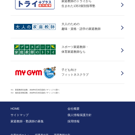
家庭教師のトライから
生まれた1対2個別指導塾
大人のための
趣味・資格・語学の家庭教師
スポーツ家庭教師・
体育家庭教師なら
子ども向け
フィットネスクラブ
※1 家庭教師生徒数、2016年5月20日産經メディックス調べ
※2 個別直営教室数、2016年5月20日産經メディックス調べ
HOME
会社概要
サイトマップ
個人情報保護方針
家庭教師・塾講師の募集
採用情報