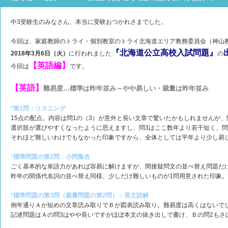
中3受験生のみなさん、本当に受験おつかれさまでした。
今回は、家庭教師のトライ・個別教室のトライ北海道エリア教務委員会（神山
『
北
海道公立高校入試問題』
2018年3月6日（火）
に行われました
の
【英語編】
今回は
です。
【英語】
難易度…標準は昨年並み～やや易しい・裁量は昨年並み
*第1問：リスニング
15点の配点。内容は問1の（3）が意外と長い文章で驚いたかもしれませんが、
選択肢が選びやすくなったように思えますし、問3はここ数年より若干短く、
それほど難しいわけでもなかった印象ですから、全体としては平年より少し易
*
標準問題の第2問：小問集合
ごく基本的な単語力があれば容易に解けますが、間接疑問文の並べ替え問題だ
昨年の関係代名詞の並べ替え同様、少しだけ難しいものが1問用意された印象。
*標準問題の第3問（裁量問題の第2問）：長文読解
例年通りＡが短めの文章読み取りでＢが図表読み取り。難易度は高くはないで
記述問題はＡの問3はやや長いですがほぼ本文の抜き出しで書け、Ｂの問2もさ