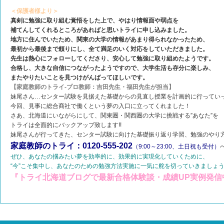
＜保護者様より＞
真剣に勉強に取り組む覚悟をした上で、やはり情報面や弱点を
補てんしてくれるところがあればと思いトライに申し込みました。
地方に住んでいたため、関東の大学の情報があまり得られなかったため、
最初から最後まで頼りにし、全て満足のいく対応をしていただきました。
先生は熱心にフォローしてくださり、安心して勉強に取り組めたようです。
合格し、大きな自信につながったようですので、大学生活も存分に楽しみ、
またやりたいことを見つけがんばってほしいです。
【家庭教師のトライ-プロ教師：吉田先生・福田先生が担当】
妹尾さん…センター試験を見据えた基礎からの見直し授業を計画的に行ってい
今回、見事に総合商社で働くという夢の入口に立ってくれました！
さあ、北海道にいながらにして、関東圏・関西圏の大学に挑戦する”あなた”を
トライは全面的にバックアップ致します!!
妹尾さんが行ってきた、センター試験に向けた基礎振り返り学習、勉強のやり
家庭教師のトライ：0120-555-202
（9:00～23:00、土日祝も受付）
ぜひ、あなたの掴みたい夢を効率的に、効果的に実現化していくために、
“今”こそ集中し、あなたのための勉強方法実施に一気に舵を切っていきましょう!
『トライ北海道ブログで最新合格体験談・成績UP実例発信