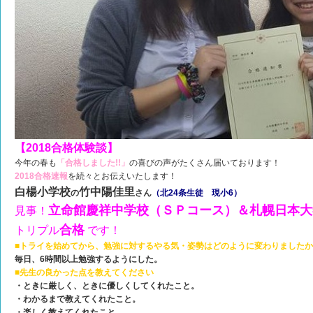
【2018合格体験談】
今年の春も
「合格しました!!」
の喜びの声がたくさん届いております！
2018合格速報
を続々とお伝えいたします！
白楊小学校
竹中陽佳里
の
さん
（北24条生徒 現小6）
立命館慶祥中学校（ＳＰコース）＆札幌日本大
見事！
合格
トリプル
です！
■トライを始めてから、勉強に対するやる気・姿勢はどのように変わりました
毎日、6時間以上勉強するようにした。
■先生の良かった点を教えてください
・ときに厳しく、ときに優しくしてくれたこと。
・わかるまで教えてくれたこと。
・楽しく教えてくれたこと。