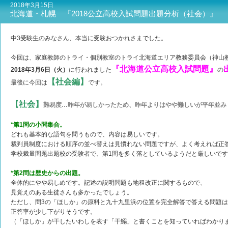
2018年3月15日
北海道・札幌 『2018公立高校入試問題出題分析（社会）』
中3受験生のみなさん、本当に受験おつかれさまでした。
今回は、家庭教師のトライ・個別教室のトライ北海道エリア教務委員会（神山
『北海道公立高校入試問題』
2018年3月6日（火）
に行われました
の
【社会編】
最後に今回は
です。
【社会】
難易度…昨年が易しかったため、昨年よりはやや難しいが平年並み
*第1問の小問集合。
どれも基本的な語句を問うもので、内容は易しいです。
裁判員制度における順序の並べ替えは見慣れない問題ですが、よく考えれば正
学校裁量問題出題校の受験者で、第1問を多く落としているようだと厳しいで
*第2問は歴史からの出題。
全体的にやや易しめです。記述の説明問題も地租改正に関するもので、
見覚えのある生徒さんも多かったでしょう。
ただし、問3の「ほしか」の原料と九十九里浜の位置を完全解答で答える問題は
正答率が少し下がりそうです。
（「ほしか」が干したいわしを表す「干鰯」と書くことを知っていればわかり