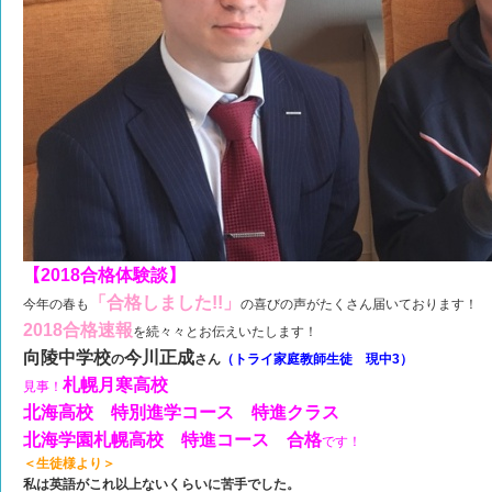
【2018合格体験談】
「合格しました!!」
今年の春も
の喜びの声がたくさん届いております！
2018合格速報
を続々々とお伝えいたします！
向陵中学校
今川正成
の
さん
（トライ家庭教師生徒 現中3）
札幌月寒高校
見事！
北海高校 特別進学コース 特進クラス
北海学園札幌高校 特進コース 合格
です！
＜生徒様より＞
私は英語がこれ以上ないくらいに苦手でした。