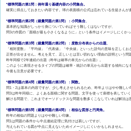
*標準問題の第1問：例年通り基礎内容の小問集合。
確実に得点しておきたい内容です。球の表面積の公式は忘れている生徒さんが
*標準問題の第2問（裁量問題の第1問）：小問集合
。
基本的な知識がしっかり身についていればそう難しくはないですが、
問3の作図の「面積が最も小さくなるように」という条件はイメージしにくか
*標準問題の第3問（裁量問題の第2問）：度数分布表からの出題
。
「相対度数」「平均値」「代表値」「中央値」といった語句の意味を正しくお
正答が出せません。考えを見て、正しいとは言い切れない理由の説明という問
昨年同様で2年連続の出題（昨年は確率の単元からの出題）。
このように表現させるタイプの問題は確率・統計の単元から出題する傾向にな
今後も注意が必要です。
*標準問題の第4問（裁量問題の第3問）：関数。
問1・2は基本の内容ですが、少し考えさせられるため、昨年よりはやや難しい
問3は昨年同様に、よくある面積に関する問題。文字を使って座標を表してい
解ける問題で、これまでオーソドックスな問題を数多くこなしていれば解法は
*標準問題の第5問（裁量問題の第4問）：相似な図形と円周角。
昨年の相似の問題よりはやや難しい印象。
問1は問題の条件から中点連結定理に気付けば易しいですが、
与えられている図が中点に見えないためイメージしにくいかもしれません。