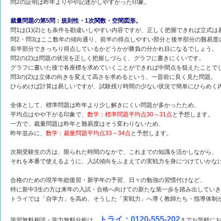
問2の証明は昨年よりやや記述がしやすかった印象。
裁量問題の第5問：規則性・1次関数・空間図形。
問1は(1)(2)とも条件を勘違いしやすい内容ですが、正しく把握できれば立式
問2・問3はここ数年の傾向通り、前半の得点しやすい部分と後半部分の難易度
前半部分できっちり得点しているかどうかが勝負の分かれ目になるでしょう。
問2の(2)は問題の状況を正しく把握しづらく、グラフに書きにくいです。
グラフに書いた後で各座標を求めていくことができれば中間点を狙えたことで
問3の(2)は立体の向きを変えて高さを求めるという、一昔前に良く見た問題。
ひらめけば計算は易しいですが、試験残り時間の少ない状況で簡単にひらめく
全体として、標準問題は昨年より少し解きにくい問題が多かったため、
平均点はやや下がる印象で、
数学：標準問題平均点30～31点
と予想します。
一方で、裁量問題は昨年と難易度はそう変わりないため、
昨年並みに、
数学：裁量問題平均点33～34点
と予想します。
次期受験生の方は、限られた時間のなかで、これまでの知識を活かしながら、
それを本番で使えるように、入試傾向をふまえての実戦力を身につけていかな
合格のための現学年総復習・新学年の予習、日々の勉強の習慣付けなど、
特に新中3生の方は来年の入試・合格へ向けての新たな第一歩を踏み出してい
トライでは「自学力」を高め、そうした「実戦力」へ導く教師たち・指導体制
トライ：0120-555-202
学習無料相談・学力無料分析は、
までお気軽に