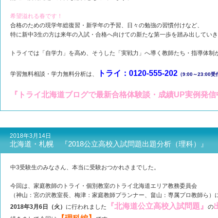
希望溢れる春です！
合格のための現学年総復習・新学年の予習、日々の勉強の習慣付けなど、
特に新中3生の方は来年の入試・合格へ向けての新たな第一歩を踏み出してい
トライでは「自学力」を高め、そうした「実戦力」へ導く教師たち・指導体制
トライ：0120-555-202
学習無料相談・学力無料分析は、
（9:00～23:00
『トライ北海道ブログで最新合格体験談・成績UP実例発信
2018年3月14日
北海道・札幌 『2018公立高校入試問題出題分析（理科）』
中3受験生のみなさん、本当に受験おつかれさまでした。
今回は、家庭教師のトライ・個別教室のトライ北海道エリア教務委員会
（神山：宮の沢教室長、梅津：家庭教師プランナー、畠山：専属プロ教師ら）
『北海道公立高校入試問題』
2018年3月6日（火）
に行われました
の