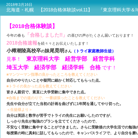
2018年3月16日
北海道・札幌 【2018合格体験談vol.11】 『東京理科大学
【2018合格体験談】
「合格しました!!」
今年の春も
の喜びの声がたくさん届いております！
2018合格速報
を続々々とお伝えいたします！
小樽潮陵高校卒
妹尾晃明
（トライ家庭教師生徒）
の
さん
東京理科大学 経営学部 経営学科
見事！
埼玉大学 経済学部 経済学科 合格
です！
■マンツーマン指導の良かったところを教えてください
自分のやりたいことや疑問に細かく対応してもらった点。
■トライの良かった点を教えてください
皆さん親切で、素直に大学受験に集中できた点。
■合格までの道のりで、一番頑張ったことを教えてください
先生や自分が立てた当初の計画を曲げずに1年間を通してやり切った。
＜生徒様より＞
自分は英語と数学が苦手でトライの先生にお願いしたのですが、
しっかり先生が勉強のプランを立ててくださったので、
不安なく受験に集中することができました。さらに受験後の大学生活での勉強
毎授業の時に真剣に話してもらったので、キャンパスライフで、より自分を磨