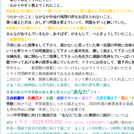
・わかりやすく教えてくれたこと。
■合格までの道のりで、一番つらかったことと乗り越えた方法を教えてください
つらかったこと：なかなか社会の地理の所をおぼえられないこと。
乗り越えた方法：少しずつ問題を変えていって、問題をずっと解いていた。
■合格までの道のりで、一番がんばったことを教えてください
みんながあそんでいるなか、あそばず、がまんして、べんきょうしていたこと
＜保護者様より＞
子供に合った指導をして下さり、届かないと思っていた第一志望の学校に合格
いつも寄りそって叱咤激励をして下さった森本先生、優しく励まして下さった
水嶋先生、娘に関わってご指導して下さった先生方に感謝の気持ちでいっぱい
親でやってあげる事の限界を感じていたので、トライにお任せして、親子共に
竹中さん・・・集団塾の授業についていけないなかでトライにご入会いただき
トライ式理解学習と勉強量確保でみるみる成績を伸ばし、
このたび、「将来、国家公務員になる！」という夢の入口に立ってくれました
さあ！次に精神的にも学力的にも成長し、目の前の壁を乗り越え、
“あなた”
未来の私立中学受験合格を勝ち取るのは
です！
立命館慶祥
・
札幌日大
・
北嶺
・
函館ラサール
・
藤女子
・
北星学園女子
・
聖心
・
受験
に向けては、学習基盤をしっかり築きながら、2020年度の教育改革を見
も早め早めに理解・学習していくことが必要です。
その
中学受験に向けた勉強方法
・
”あなた”に合った教師のご紹介
については、
トライ：0120-555-202
ぜひ
へお問い合わせ
（9:00～23:00、土日祝も受付）
中高一貫校で自分の目標に向けて過ごす、まとまった6年間という時間に有意