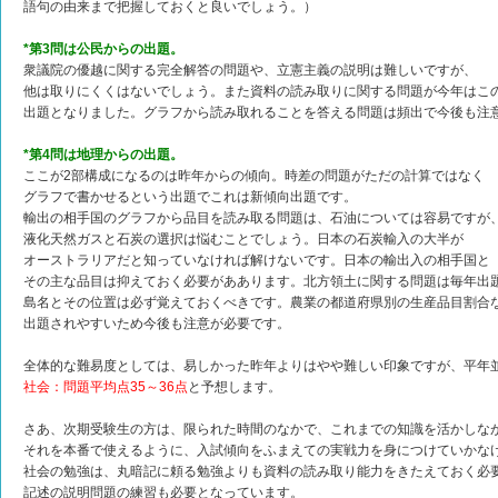
語句の由来まで把握しておくと良いでしょう。）
*第3問は公民からの出題。
衆議院の優越に関する完全解答の問題や、立憲主義の説明は難しいですが、
他は取りにくくはないでしょう。また資料の読み取りに関する問題が今年はこ
出題となりました。グラフから読み取れることを答える問題は頻出で今後も注
*第4問は地理からの出題。
ここが2部構成になるのは昨年からの傾向。時差の問題がただの計算ではなく
グラフで書かせるという出題でこれは新傾向出題です。
輸出の相手国のグラフから品目を読み取る問題は、石油については容易ですが
液化天然ガスと石炭の選択は悩むことでしょう。日本の石炭輸入の大半が
オーストラリアだと知っていなければ解けないです。日本の輸出入の相手国と
その主な品目は抑えておく必要がああります。北方領土に関する問題は毎年出
島名とその位置は必ず覚えておくべきです。農業の都道府県別の生産品目割合
出題されやすいため今後も注意が必要です。
全体的な難易度としては、易しかった昨年よりはやや難しい印象ですが、平年
社会：問題平均点35～36点
と予想します。
さあ、次期受験生の方は、限られた時間のなかで、これまでの知識を活かしな
それを本番で使えるように、入試傾向をふまえての実戦力を身につけていかな
社会の勉強は、丸暗記に頼る勉強よりも資料の読み取り能力をきたえておく必
記述の説明問題の練習も必要となっています。