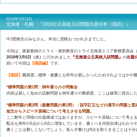
2018年3月13日
北海道・札幌 『2018公立高校入試問題出題分析（国語）』
中3受験生のみなさん、本当に受験おつかれさまでした。
今回は、家庭教師のトライ・個別教室のトライ北海道エリア教務委員会
2018年3月6日（火）
に行われました
『北海道公立高校入試問題』
の
出題
続いて今回は
【国語編】
です。
【国語】
難易度…標準・裁量とも昨年が易しかったためそれよりはやや
*標準問題の第1問：例年通りの小問集合
内容は易しく短めの読解問題も例年通りの難易度。ここは確実に得点し
*標準問題の第2問（裁量問題の第1問）：誤字訂正などの漢字の問題と図
短文からスピーチ原稿について考えさせる問題。
ここ数年と同様の出題構成ではありますが、スピーチ原稿について考え
配点も例年の5点から8点に増加しています。書くべき内容自体はわかり
書くことは難しくないでしょう。焦らず書けば8点を取りきることは十分