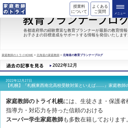
授業料
よくある
について
ご質問
トライの教育理念
各都道府県の経験豊富な教育プランナーが最新の教育情報
お子さまの目標達成をサポートする情報を発信いたします
成績が上がる理由
コース情報
家庭教師のトライHOME
>
北海道の家庭教師
>
北海道の教育プランナーブログ
都道府県別情報
2022年12月
合格体験談
2022年12月27日
キャンペーン情報
【札幌】『札幌東西南北高校受験対策といえば……』家庭教師
受験情報
家庭教師のトライ札幌
には、生徒さま・保護者
指導力・対応力を持った信頼のおける
スーパー学生家庭教師
も多数在籍しております