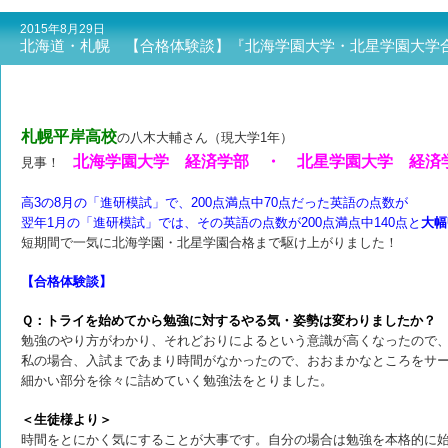
2015年8月29日
北海道・札幌 【合格体験談】『北海学園大学・北星学園大学
札幌平岸高校
の八木大輔さん（現大学1年）
北海学園大学 経済学部 ・ 北星学園大学 経済
見事！
高3の8月の「進研模試」で、200点満点中70点だった英語の点数が
翌年1月の「進研模試」では、その英語の点数が200点満点中140点と
大幅U
短期間で一気に北海学園・北星学園合格まで駆け上がりました！
【合格体験談】
Ｑ：トライを始めてから勉強に対するやる気・姿勢は変わりましたか？
勉強のやり方がわかり、それどおりによるという意識が高くなったので
私の場合、入試まであまり時間がなかったので、おおまかなところをサ
細かい部分を徐々に詰めていく勉強法をとりました。
＜生徒様より＞
時間をとにかく気にすることが大事です。自分の場合は勉強を本格的に