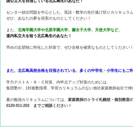
国公立大を目指している北広島生のあなた！
センター頻出問題を中心とした、英語・数学の先行逃げ切りカリキュラ
ぜひ、あなたの夢を現実のものとしてください！
また、
北海学園大学や北星学園大学、藤女子大学、天使大学など、
道内私立大を狙う北広島生のあなた！
早めの志望校に特化した対策で、ぜひ合格を確実なものとしてください
また、北広島高校合格を目指されている、多くの中学生・小学生にもご
学力テストＡ・Ｂ・Ｃ対策、内申点アップ対策のためには、
集団塾や、1対複数指導、学習カリキュラムのない他社家庭教師会社で伸
夏の勉強カリキュラムについては、
家庭教師のトライ札幌校・個別教室の
0120-911-202 までご相談ください！