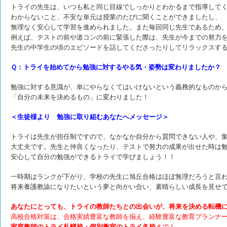
トライの先生は、いつも私と同じ目線でしっかりとわかるまで指導して
わからないこと、不安な単元は授業のたびに聞くことができましたし、
無理なく安心して学習を進められました。
また毎回同じ先生であるため
例えば、テストの前や道コンの前に
緊張した際は、先生が今までの努力
先生の中学生の頃のエピソードを話してくださったりして
リラックスす
Ｑ：トライを始めてから勉強に対するやる気・姿勢は変わりましたか？
勉強に対する意識が、単にやらなくてはいけないという義務的なものか
「自分の未来を決めるもの」に変わりました！
＜生徒様より 勉強に取り組むあなたへメッセージ＞
トライは先生が担任制ですので、なかなか自分から質問できない人や、
大丈夫です。
先生と仲良くなったり、テストで努力の成果が出せた時は
安心して自分の勉強ができるトライで学びましょう！！
一時期はランクが下がり、学校の先生に旭丘合格はほぼ無理だろうと言
将来養護教諭になりたいという夢と向かい合い、素晴らしい成長を見せ
あなたにとっても、トライの教師たちとの出会いが、将来を決める転機
高校合格対策は、合格実績豊富な教師を揃え、経験豊富な教育プランナ
家庭教師のトライ札幌校・個別教室のトライ各校
まで！