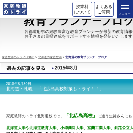
授業料
よくある
について
ご質問
トライの教育理念
各都道府県の経験豊富な教育プランナーが最新の教育情報
お子さまの目標達成をサポートする情報を発信いたします
成績が上がる理由
コース情報
家庭教師のトライHOME
>
北海道の家庭教師
>
北海道の教育プランナーブログ
都道府県別情報
2015年8月
合格体験談
2015年8月30日
キャンペーン情報
北海道・札幌 『北広島高校対策もトライ！！』
受験情報
「北広島高校」
家庭教師のトライ北海道校では、
に通う生徒さんにも
北海道大学や北海道教育大学、小樽商科大学、室蘭工業大学、釧路公立