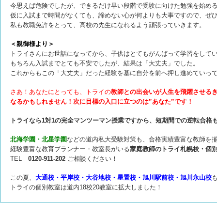
今思えば危険でしたが、
できるだけ早い段階で受験に向けた勉強を始め
仮に入試まで時間がなくても、諦めない心が何よりも大事ですので、ぜ
私も教職免許をとって、高校の先生になれるよう頑張っていきます。
＜親御様より＞
トライさんにお世話になってから、子供はとてもがんばって学習をして
もちろん入試までとても不安でしたが、結果は「大丈夫」でした。
これからもこの「大丈夫」だった経験を基に自分を前へ押し進めていっ
さあ！あなたにとっても、トライの
教師との出会いが人生を飛躍させる
なるかもしれません！
次に目標の入口に立つのは”あなた”です！
トライなら1対1の完全マンツーマン授業ですから、短期間での逆転合格
北海学園・北星学園
などの道内私大受験対策も、合格実績豊富な教師を
経験豊富な教育プランナー・教室長がいる
家庭教師のトライ札幌校・個
TEL
0120-911-202
ご相談ください！
この夏、
大通校・平岸校・大谷地校・星置校・旭川駅前校・旭川永山校
トライの個別教室は道内18校20教室に拡大しました！