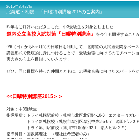
2015年8月27日
北海道・札幌 『日曜特別講座2015のご案内』
昨年もご好評いただきました、中3受験生を対象としました
道内公立高校入試対策『日曜特別講座』
を今年も開催すること
9/6（日）から5ヶ月間の日曜日を利用して、北海道の入試過去問をベー
講義形式で徹底的に身につけることで、受験勉強に向けてのモチべーシ
実力点の向上を目指していきます！
ぜひ、同じ目標を持った仲間とともに、志望校合格に向けたスパートを
<<日曜特別講座2015＞＞
対象：中3受験生
指導場所：トライ札幌駅前校（札幌市北区北9西4-10-3 エスターＮガ
トライ新札幌校（札幌市厚別区厚別中央3-5-8-7 源田ビル２
トライ旭川駅前校（旭川市1条通9-92-1 彩人ビル２Ｆ）
指導科目：国数英理社 （理社は希望者のみ）