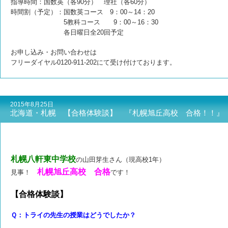
指導時間：国数英（各90分） 理社（各60分）
時間割（予定）：国数英コース 9：00～14：20
5教科コース 9：00～16：30
各日曜日全20回予定
お申し込み・お問い合わせは
フリーダイヤル0120-911-202にて受け付けております。
2015年8月25日
北海道・札幌 【合格体験談】 『札幌旭丘高校 合格！！』
札幌八軒東中学校
の山田芽生さん（現高校1年）
札幌旭丘高校 合格
見事！
です！
【合格体験談】
Ｑ：トライの先生の授業はどうでしたか？