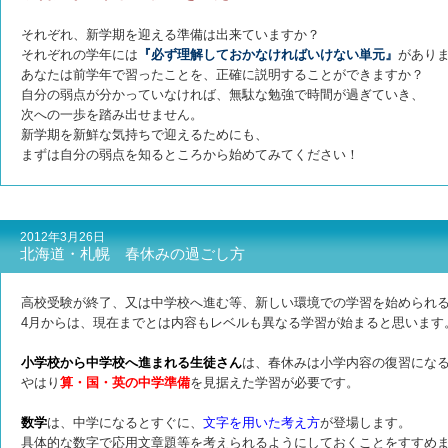
それぞれ、新学期を迎える準備は出来ていますか？
それぞれの学年には
『必ず理解しておかなければいけない単元』
があり
あなたは前学年で習ったことを、正確に説明することができますか？
自分の弱点が分かっていなければ、無駄な勉強で時間が過ぎていき、
次への一歩を踏み出せません。
新学期を新鮮な気持ちで迎えるためにも、
まずは自分の弱点を知るところから始めてみてください！
2012年3月26日
北海道・札幌 春休みの過ごし方
高校受験が終了、又は中学校へ進む等、新しい環境での学習を始められ
4月からは、現在までとは内容もレベルも異なる学習が始まると思います
小学校から中学校へ進まれる生徒さん
は、春休みは小学内容の復習にな
やはり
算・国・英の中学準備
を見据えた学習が必要です。
数学
は、中学になるとすぐに、
文字を用いた考え方
が登場します。
具体的な数字で応用文章題等を考えられるようにしておくことをすすめ