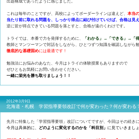
出題構成であったように
感じました。
これは毎年のことですが、高校によってボーダーラインは違えど、
本当
当たり前に取れる問題を、しっかり得点に結び付けていけば、合格は見
逆に皆が得点できている問題を落とすと、合格が遠のくわけです。
トライでは、本番で力を発揮するために、
「わかる」→「できる」→「
教師とマンツーマンで対話をしながら、ひとつずつ知識を確認しながら
徹底的な基礎固め
には最適です！
勉強法にお悩みのあなた、今月はトライの体験授業もありますので
ぜひともお気軽にお問い合わせください。
一緒に栄光を勝ち取りましょう！！
2012年3月9日
北海道・札幌 学習指導要領改訂で何が変わった？何が変わる
先月に特集した「学習指導要領」改訂についてですが、今回はその続き
今月は具体的に、
どのように変化するのかを「科目別」
に見ていきまし