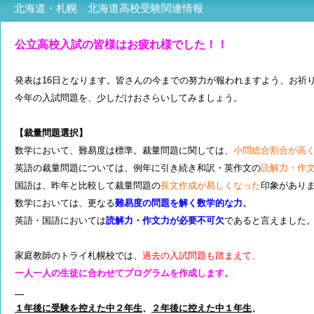
北海道・札幌 北海道高校受験関連情報
公立高校入試の皆様はお疲れ様でした！！
発表は16日となります。皆さんの今までの努力が報われますよう、お祈
今年の入試問題を、少しだけおさらいしてみましょう。
【裁量問題選択】
数学において、難易度は標準。裁量問題に関しては、
小問総合割合が高
英語の裁量問題については、例年に引き続き和訳・英作文の
読解力・作
国語は、昨年と比較して裁量問題の
長文作成が易しくなった
印象があり
数学においては、更なる
難易度の問題を解く数学的な力
、
英語・国語においては
読解力・作文力が必要不可欠
であると言えました
家庭教師のトライ札幌校では、
過去の入試問題も踏まえて
、
一人一人の生徒に合わせてプログラムを作成します。
１年後に受験を控えた中２年生
、
２年後に控えた中１年生
、