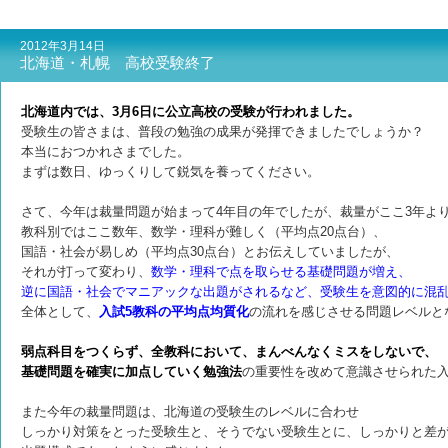
2012年3月14日
北海道・札幌 高校受験終了
北海道内では、3月6日に公立高校の受験が行われました。
受験生の皆さまは、普段の勉強の成果が発揮できましたでしょうか？
本当におつかれさまでした。
まずは数日、ゆっくりして鋭気を養ってください。
さて、今年は裁量問題が始まって4年目の年でしたが、
裁量がここ3年よ
教科別ではここ数年、数学・理科が難しく（平均点20点台）、
国語・社会が易しめ（平均点30点台）とお伝えしていましたが、
それが打って変わり、
数学・理科で点を取らせる基礎問題が増え、
逆に国語・社会でマニアックな出題がされるなど、
受験生を意図的に混
全体として、
入試5教科の平均点均質化
の流れを感じさせる問題レベルと
弱点科目をつくらず、全教科において、まんべんなくミスをしないで、
基礎問題を確実に加点していく勉強法
の重要性を
改めて意識させられた
また今年の裁量問題は、北海道の受験生のレベルに合わせ
しっかり対策をとった受験生と、そうでない受験生とに、しっかりと差