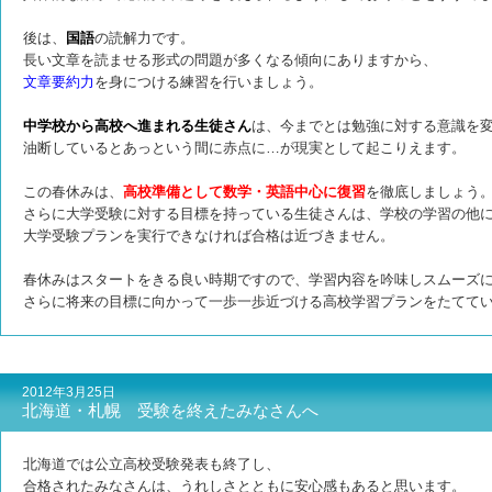
後は、
国語
の読解力です。
長い文章を読ませる形式の問題が多くなる傾向にありますから、
文章要約力
を身につける練習を行いましょう。
中学校から高校へ進まれる生徒さん
は、今までとは勉強に対する意識を
油断しているとあっという間に赤点に…が現実として起こりえます。
この春休みは、
高校準備として数学・英語中心に復習
を徹底しましょう
さらに大学受験に対する目標を持っている生徒さんは、学校の学習の他
大学受験プランを実行できなければ合格は近づきません。
春休みはスタートをきる良い時期ですので、学習内容を吟味しスムーズ
さらに将来の目標に向かって一歩一歩近づける高校学習プランをたてて
2012年3月25日
北海道・札幌 受験を終えたみなさんへ
北海道では公立高校受験発表も終了し、
合格されたみなさんは、うれしさとともに安心感もあると思います。