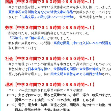
国語【中学３年間で３５０時間⇒３８５時間へ！】
・今までは生徒が親しみやすい現代作家の文章を多く取り扱っていまし
夏目漱石や芥川龍之介などの近代文豪の作品
の掲載が多くなっていま
・さらに
「古典文学」の取り扱いページが増加
し、常用漢字も増加（１
数学【中学３年間で３１５時間⇒３８５時間へ！】
・削除されたり、発展的学習内容としてあつかわれていた
「不等式」や「解の公式」
が復活しました。
・教科書に掲載されている問題に
高度な問題（中には入試レベルの問題
取り扱われています。
社会【中学３年間で２９５時間⇒３５０時間へ！】
・今まで地理はいくつかの都道府県を事例として具体的にとりあつかっ
新教科書では
日本全部を扱い、世界地理も同様に全世界の地域
を取り
・歴史も内容量が増加し、特に
四大文明や宗教をめぐる項目が追加
され
理科【中学３年間で２９０時間⇒３８５時間へ！】
・２００２年度に削除された学習内容の７０％が復活！
（中１）力とばねののび、重さと質量の違い、水圧・浮力、物質のすが
質量パーセント濃度、シダ・コケ植物、断層・しゅう曲
（中２）電子、電力量・熱量、直流と交流、周期表、無セキツイ動物、
日本の天気の特徴、大気の動きと海洋