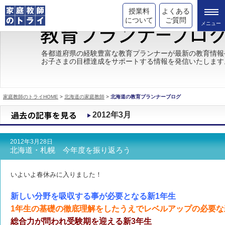
授業料
よくある
について
ご質問
トライの教育理念
各都道府県の経験豊富な教育プランナーが最新の教育情報
お子さまの目標達成をサポートする情報を発信いたします
成績が上がる理由
コース情報
家庭教師のトライHOME
>
北海道の家庭教師
>
北海道の教育プランナーブログ
都道府県別情報
2012年3月
合格体験談
2012年3月28日
キャンペーン情報
北海道・札幌 今年度を振り返ろう
受験情報
いよいよ春休みに入りました！
新しい分野を吸収する事が必要となる新1年生
1年生の基礎の徹底理解をしたうえでレベルアップの必要な
総合力が問われ受験期を迎える新3年生