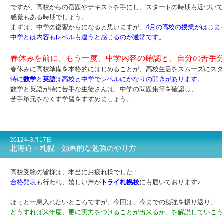
ですが、高校からの宿題やテキストを手にし、スタートの時期も近づい
感覚もある時期でしょう。
まずは、中学の復習からになると思いますが、
4月の高校の授業がはじま
中学とは内容もレベルも違うと感じるのが通常です。
春休みを前に、もう一度、中学内容の確認と、自分の苦手
春休みに高校準備を本格的にはじめることが、高校生活をスムーズにス
特に
数学
と
英語
は高校と中学でレベルにかなりの開きがあります。
数学と英語が特に苦手な生徒さんは、中学の問題集等を確認し、
苦手単元をなくす学習をすすめましょう。
2012年3月17日
北海道・札幌 効果的な勉強のやり方
高校受験の皆様は、本当にお疲れ様でした！
合格発表
も行われ、嬉しい声が
トライ札幌校
にも届いております♪
ほっと一息入れたいところですが、今回は、今までの勉強を振り返り、
どうすれば来年度、更に実力をつけることが出来るか、を解説していこ