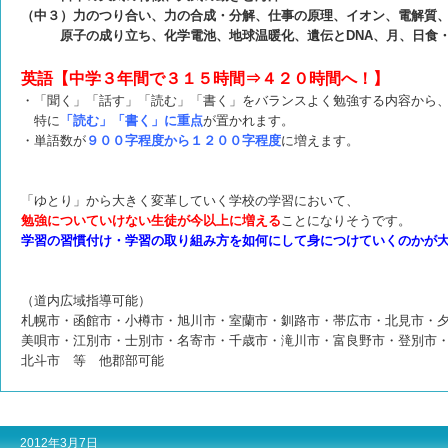
（中３）力のつり合い、力の合成・分解、仕事の原理、イオン、電解質
原子の成り立ち、化学電池、地球温暖化、遺伝とDNA、月、日食・
英語【中学３年間で３１５時間⇒４２０時間へ！】
・「聞く」「話す」「読む」「書く」をバランスよく勉強する内容から
特に
「読む」「書く」に重点
が置かれます。
・単語数が
９００字程度から１２００字程度
に増えます。
「ゆとり」から大きく変革していく学校の学習において、
勉強についていけない生徒が今以上に増える
ことになりそうです。
学習の習慣付け・学習の取り組み方を如何にして身につけていくのかが
（道内広域指導可能）
札幌市・函館市・小樽市・旭川市・室蘭市・釧路市・帯広市・北見市・
美唄市・江別市・士別市・名寄市・千歳市・滝川市・富良野市・登別市
北斗市 等 他郡部可能
2012年3月7日