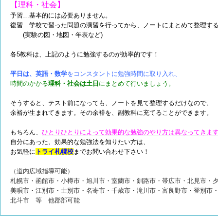
【理科・社会】
予習…基本的には必要ありません。
復習…学校で習った問題の演習を行ってから、ノートにまとめて整理す
(実験の図・地図・年表など)
各5教科は、上記のように勉強するのが効率的です！
平日は、英語・数学
をコンスタントに勉強時間に取り入れ、
時間のかかる
理科・社会は土日
にまとめて行いましょう。
そうすると、テスト前になっても、ノートを見て整理するだけなので、
余裕が生まれてきます。
その余裕を、副教科に充てることができます。
もちろん、
ひとりひとりによって効果的な勉強のやり方は異なってきま
自分にあった、効果的な勉強法を知りたい方は、
お気軽に
トライ札幌校
までお問い合わせ下さい！
（道内広域指導可能）
札幌市・函館市・小樽市・旭川市・室蘭市・釧路市・帯広市・北見市・
美唄市・江別市・士別市・名寄市・千歳市・滝川市・富良野市・登別市
北斗市 等 他郡部可能