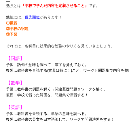
勉強とは
『学校で学んだ内容を定着させること』
です。
勉強には、
優先順位
があります！
①
復
習
②
学
校の宿題
③
予
習
それでは、各科目に効果的な勉強のやり方を見ていきましょう。
【国語】
予習…語句の意味を調べて、漢字を覚えておく。
復習…教科書を音読する(古典は特に！)こと、ワークと問題集で内容を整
【数学】
予習…教科書の例題を解く→関連基礎問題＆ワークを解く。
復習…学校で習った範囲を、問題集で演習する！
【英語】
予習…教科書を音読する。単語の意味を調べる。
復習…教科書の英文を日本語訳して、ワークで問題演習をする！