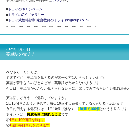
学習相談等のお問い合わせは
こちら
から
■
トライのキャンペーン
■
トライのCMギャラリー
■
トライ式性格診断|家庭教師のトライ (trygroup.co.jp)
……………………………………………………………………
2024年1月25日
英単語の覚え方
みなさんこんにちは。
早速ですが、英単語を覚えるのが苦手な方はいらっしゃいますか。
英語が苦手な方のほとんどが、英単語がわからないようです。
今日は、英単語がなかなか覚えられない人に、試してみてもらいたい勉強法を
英単語、どうやって勉強していますか。
1日10個覚えようと決めて、毎日10個ずつ頑張っている人もいると思います。
今日お伝えする勉強法は、1日10個ではなく、
1週間で100個
というやり方です
ポイントは、
何度も目に触れること
です。
①
1日に100個目を通す。
②
1週間毎日それを繰り返す