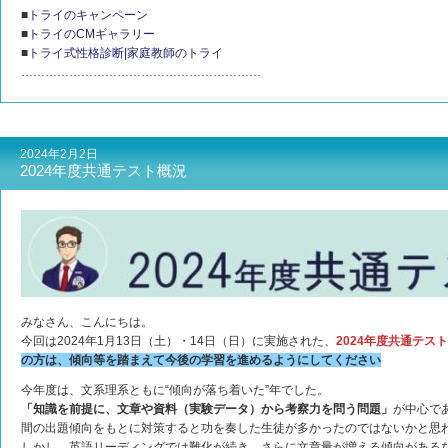
■
トライのキャンペーン
■
トライのCMギャラリー
■
トライ式性格診断|家庭教師のトライ
……………………………………………………
2024年2月2日
2024年度共通テスト概況
みなさん、こんにちは。
今回は2024年1月13日（土）・14日（日）に実施された、
2024年度共通テス
の方は、傾向等を踏まえて今後の学習を進めるようにしてください
今年度は、文系理系ともに“傾向が落ち着いた”年でした。
「知識を前提に、文章や資料（実験データ）から考察力を問う問題」
が中心で
間の出題傾向をもとに対策すると功を奏した生徒が多かったのではないかと思
しかし、英語リーディングでは難化が続き、さらに文章量が増える傾向がある