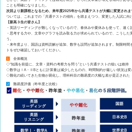
ことも明確になりました。
次回より新課程となるため、来年度2025年から共通テストが大幅に変更されま
ついては、これまでの「共通テストの傾向」を踏まえつつ、変更した入試に向
【新高３生の皆さん】
・英語リーディングが難しくなっているので、春休みや夏休みも使って、速く
・思考する力や、文章やグラフを読み取る力が求められているので、こうした
う。
・来年度より、国語は資料読解が追加、数学も設問が追加されます。制限時間
トをぜひ確認しておいてください。
１
全体概況
◇“知識を前提に、文章・資料の考察力を問う”という共通テストの狙いは維持
◇数学はⅠA・ⅡBともに計算量は減少したものの、時間制約が厳しい状況は変
◇難化の続いてきた生物が易化し、理科科目の難易度の大幅な差が是正された
２
難易度評価（昨年度と比較）