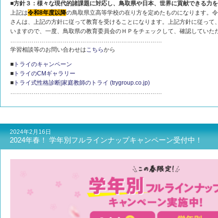
■方針３：様々な現代的諸課題に対応し、鳥取県や日本、世界に貢献できる力
上記は
令和8年度以降
の鳥取県立高等学校の在り方を定めたものになります。令
さんは、上記の方針に従って教育を受けることになります。上記方針に従って
いますので、一度、鳥取県の教育委員会のＨＰをチェックして、確認していた
……………………………………………………………………
学習相談等のお問い合わせは
こちら
から
■
トライのキャンペーン
■
トライのCMギャラリー
■
トライ式性格診断|家庭教師のトライ (trygroup.co.jp)
……………………………………………………………………
2024年2月16日
2024年春！ 学年別フルラインナップキャンペーン受付中！