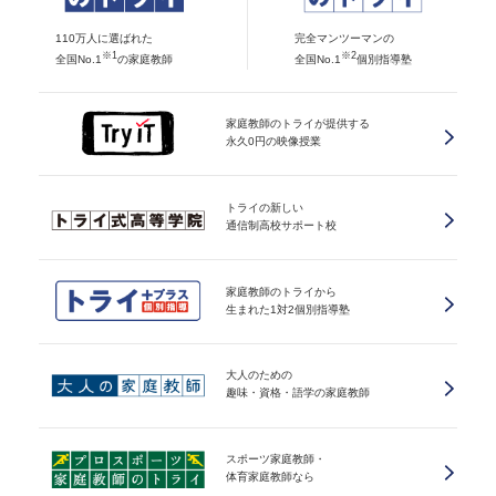
110万人に選ばれた
完全マンツーマンの
※1
※2
全国No.1
の家庭教師
全国No.1
個別指導塾
家庭教師のトライが提供する
永久0円の映像授業
トライの新しい
通信制高校サポート校
家庭教師のトライから
生まれた1対2個別指導塾
大人のための
趣味・資格・語学の家庭教師
スポーツ家庭教師・
体育家庭教師なら