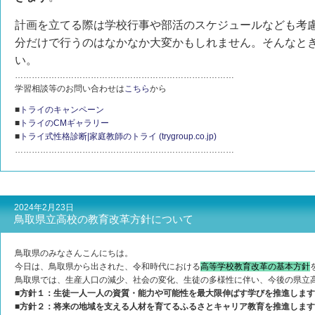
計画を立てる際は学校行事や部活のスケジュールなども考
分だけで行うのはなかなか大変かもしれません。そんなと
い。
……………………………………………………………………
学習相談等のお問い合わせは
こちら
から
■
トライのキャンペーン
■
トライのCMギャラリー
■
トライ式性格診断|家庭教師のトライ (trygroup.co.jp)
……………………………………………………………………
2024年2月23日
鳥取県立高校の教育改革方針について
鳥取県のみなさんこんにちは。
今日は、鳥取県から出された、令和時代における
高等学校教育改革の基本方針
鳥取県では、生産人口の減少、社会の変化、生徒の多様性に伴い、今後の県立
■方針１：生徒一人一人の資質・能力や可能性を最大限伸ばす学びを推進しま
■方針２：将来の地域を支える人材を育てるふるさとキャリア教育を推進しま