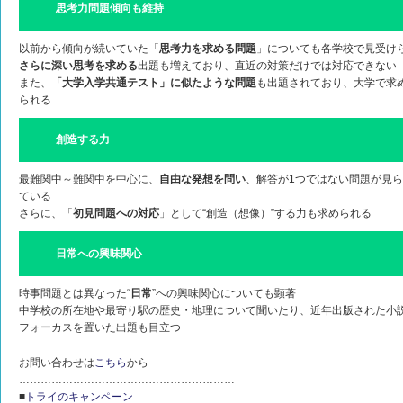
思考力問題傾向も維持
以前から傾向が続いていた「
思考力を求める問題
」についても各学校で見受け
さらに深い思考を求める
出題も増えており、直近の対策だけでは対応できない
また、
「大学入学共通テスト」に似たような問題
も出題されており、大学で求
られる
創造する力
最難関中～難関中を中心に、
自由な発想を問い
、解答が1つではない問題が見
ている
さらに、「
初見問題への対応
」として“創造（想像）”する力も求められる
日常への興味関心
時事問題とは異なった“
日常
”への興味関心についても顕著
中学校の所在地や最寄り駅の歴史・地理について聞いたり、近年出版された小説
フォーカスを置いた出題も目立つ
お問い合わせは
こちら
から
……………………………………………………
■
トライのキャンペーン