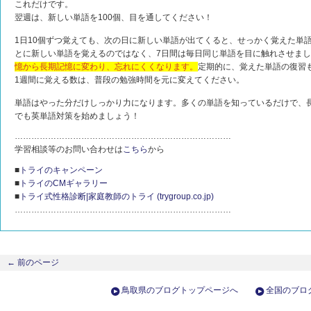
これだけです。
翌週は、新しい単語を100個、目を通してください！
1日10個ずつ覚えても、次の日に新しい単語が出てくると、せっかく覚えた単
とに新しい単語を覚えるのではなく、7日間は毎日同じ単語を目に触れさせま
憶から長期記憶に変わり、忘れにくくなります。
定期的に、覚えた単語の復習
1週間に覚える数は、普段の勉強時間を元に変えてください。
単語はやった分だけしっかり力になります。多くの単語を知っているだけで、
でも英単語対策を始めましょう！
……………………………………………………………………
学習相談等のお問い合わせは
こちら
から
■
トライのキャンペーン
■
トライのCMギャラリー
■
トライ式性格診断|家庭教師のトライ (trygroup.co.jp)
……………………………………………………………………
←
前のページ
鳥取県のブログトップページへ
全国のブロ