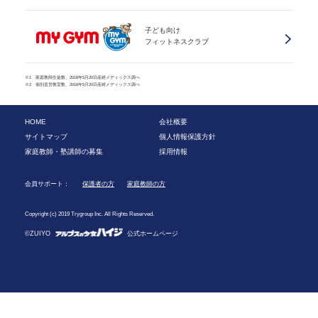
子ども向け
フィットネスクラブ
※1 家庭教師生徒数、2016年5月20日産經メディックス調べ
※2 個別直営教室数、2016年5月20日産經メディックス調べ
HOME
会社概要
サイトマップ
個人情報保護方針
家庭教師・塾講師の募集
採用情報
会員サポート：
保護者の方
家庭教師の方
Copyright (c) 2019 Trygroup Inc. All Rights Reserved.
©ZUIYO
公式ホームページ