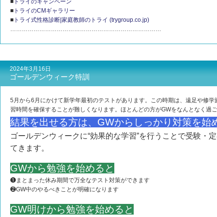
■
トライのキャンペーン
■
トライのCMギャラリー
■
トライ式性格診断|家庭教師のトライ (trygroup.co.jp)
……………………………………………………………………
2024年3月16日
ゴールデンウィーク特訓
5月から6月にかけて新学年最初のテストがあります。この時期は、遠足や修学
習時間を確保することが難しくなります。ほとんどの方がGWをなんとなく過
結果を出せる方は、GWからしっかり対策を始
ゴールデンウィークに“効果的な学習”を行うことで受験・
てきます。
GWから勉強を始めると
❶まとまった休み期間で万全なテスト対策ができます
❷GW中のやるべきことが明確になります
GW明けから勉強を始めると