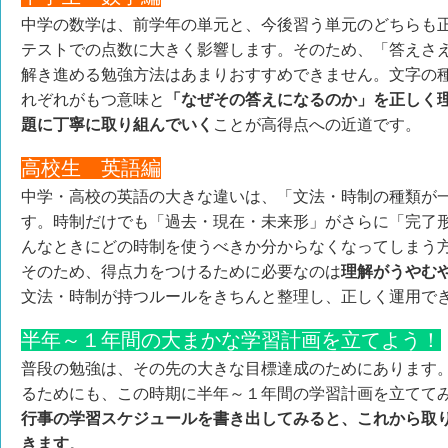
中学の数学は、前学年の単元と、今後習う単元のどちらも
テストでの点数に大きく影響します。そのため、「答えさ
解き進める勉強方法はあまりおすすめできません。文字の
れぞれがもつ意味と
「なぜその答えになるのか」を正しく
題に丁寧に取り組んでいく
ことが高得点への近道です。
高校生 英語編
中学・高校の英語の大きな違いは、「文法・時制の種類が
す。時制だけでも「過去・現在・未来形」がさらに「完了
んなときにどの時制を使うべきか分からなくなってしまう
そのため、得点力をつけるために必要なのは
理解がうやむ
文法・時制が持つルールをきちんと整理し、正しく運用で
半年～１年間の大まかな学習計画を立てよう！
普段の勉強は、その先の大きな目標達成のためにあります
るためにも、この時期に半年～１年間の学習計画を立てて
行事の学習スケジュールを書き出してみると、これから取
きます
。