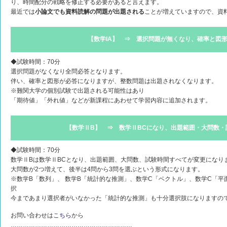
り、時間配分の戦略を修正する必要があると言えます。
最近では
小論文でも資料読解の問題が出題される
ことが増えていますので、資
【数学IA】 ⇒ 選択問題が無くなり、確率と図
◆試験時間：70分
選択問題がなくなり全問必答となります。
伴い、確率と図形が必答になりますが、整数問題は出題されなくなります。
※難関大学の個別試験で出題される可能性はあり
「期待値」「外れ値」などが新課程にあわせて学習内容に追加されます。
【数学ⅡB】 ⇒ 数学ⅡBCになり、出題範囲・大問数・
◆試験時間：70分
数学ⅡBは数学ⅡBCとなり、出題範囲、大問数、試験時間すべてが変更になり
大問数が2つ増えて、後半は4問から3問を選ぶという形式になります。
※数学B「数列」、 数学B「統計的な推測」、数学C「ベクトル」、数学C「平
択
今まであまり選択者がいなかった「統計的な推測」も十分選択肢になりますの
お問い合わせは
こちら
から
……………………………………………………