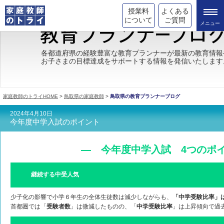
授業料
よくある
について
ご質問
トライの教育理念
各都道府県の経験豊富な教育プランナーが最新の教育情報
お子さまの目標達成をサポートする情報を発信いたします
成績が上がる理由
コース情報
家庭教師のトライHOME
>
鳥取県の家庭教師
>
鳥取県の教育プランナーブログ
都道府県別情報
2024年4月10日
今年度中学入試のポイント
合格体験談
キャンペーン情報
― 今年度中学入試 4つのポ
受験情報
継続する中受人気
少子化の影響で小学６年生の全体生徒数は減少しながらも、
「中学受験比率」
首都圏では「
受験者数
」は微減したものの、「
中学受験比率
」は上昇傾向で過