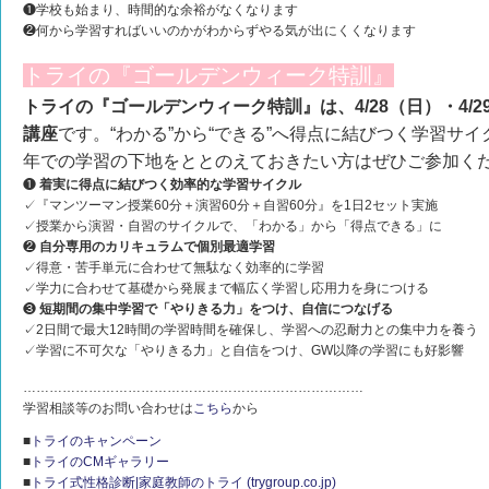
❶学校も始まり、時間的な余裕がなくなります
❷何から学習すればいいのかがわからずやる気が出にくくなります
トライの『ゴールデンウィーク特訓』
トライの『ゴールデンウィーク特訓』は、4/28（日）・4/
講座
です。“わかる”から“できる”へ得点に結びつく学習サ
年での学習の下地をととのえておきたい方はぜひご参加く
❶
着実に得点に結びつく効率的な学習サイクル
✓『マンツーマン授業60分＋演習60分＋自習60分』を1日2セット実施
✓授業から演習・自習のサイクルで、「わかる」から「得点できる」に
❷
自分専用のカリキュラムで個別最適学習
✓得意・苦手単元に合わせて無駄なく効率的に学習
✓学力に合わせて基礎から発展まで幅広く学習し応用力を身につける
❸
短期間の集中学習で「やりきる力」をつけ、自信につなげる
✓2日間で最大12時間の学習時間を確保し、学習への忍耐力との集中力を養う
✓学習に不可欠な「やりきる力」と自信をつけ、GW以降の学習にも好影響
……………………………………………………………………
学習相談等のお問い合わせは
こちら
から
■
トライのキャンペーン
■
トライのCMギャラリー
■
トライ式性格診断|家庭教師のトライ (trygroup.co.jp)