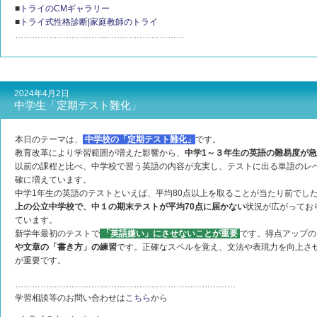
■
トライのCMギャラリー
■
トライ式性格診断|家庭教師のトライ
……………………………………………………
2024年4月2日
中学生「定期テスト難化」
本日のテーマは、
中学校の「定期テスト難化」
です。
教育改革により学習範囲が増えた影響から、
中学1～３年生の英語の難易度が
以前の課程と比べ、中学校で習う英語の内容が充実し、テストに出る単語のレ
確に増えています。
中学1年生の英語のテストといえば、平均80点以上を取ることが当たり前でした
上の公立中学校で、中１の期末テストが平均70点に届かない
状況が広がってお
ています。
新学年最初のテストで
「英語嫌い」にさせないことが重要
です。得点アップの
や文章の「書き方」の練習
です。正確なスペルを覚え、文法や表現力を向上さ
が重要です。
……………………………………………………………………
学習相談等のお問い合わせは
こちら
から