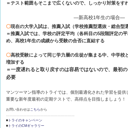
＝テスト範囲もそこまで広くないので、しっかり対策をす
―新高校1年生の場合―
〇
現在の大学入試は、推薦入試（学校推薦型選抜・総合型
＝推薦入試では、学校の評定平均（各科目の5段階評定の
め、高校1年生の成績から受験の合否に直結する
〇
高校受験によって同じ学力層の生徒が集まる中、中学校
増加する
＝一度遅れると取り戻すのは容易ではないので、最初の
必要
マンツーマン指導のトライでは、個別最適化された学習を提供
重要な新年度最初の定期テストで、高得点を目指しましょう！
お問い合わせは
こちら
から
……………………………………………………
■
トライのキャンペーン
■
トライのCMギャラリー