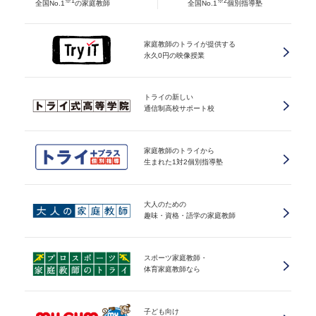
※1
※2
全国No.1
の家庭教師
全国No.1
個別指導塾
家庭教師のトライが提供する
永久0円の映像授業
トライの新しい
通信制高校サポート校
家庭教師のトライから
生まれた1対2個別指導塾
大人のための
趣味・資格・語学の家庭教師
スポーツ家庭教師・
体育家庭教師なら
子ども向け