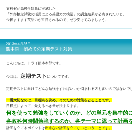
文科省が高校生対象に実施した
「外部検定試験の活用による英語力の検証」の調査結果が公表されたりと、
今後ますます英語力が注目されるので、ぜひ受けてみましょう。
2013年4月25日
熊本県 初めての定期テスト対策
こんにちは。トライ熊本本部です。
定期テスト
今回は、
についてです。
定期テストに向けてどんな勉強をすればいいか悩まれる方も多いのではないで
一番大切なのは、目標点を決め、そのための対策をとることです。
目標点によって、覚えるべき量が決まります。
何を使って勉強をしていくのか、どの単元を集中的
各教科何時間勉強するのか、各テーマに添って計画
計画を立てるポイントは
出来ない計画を立てないということです
。