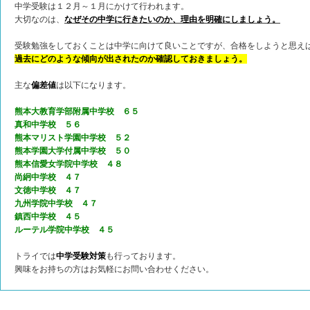
中学受験は１２月～１月にかけて行われます。
大切なのは、
なぜその中学に行きたいのか、理由を明確にしましょう。
受験勉強をしておくことは中学に向けて良いことですが、合格をしようと思え
過去にどのような傾向が出されたのか確認しておきましょう。
主な
偏差値
は以下になります。
熊本大教育学部附属中学校 ６５
真和中学校 ５６
熊本マリスト学園中学校 ５２
熊本学園大学付属中学校 ５０
熊本信愛女学院中学校 ４８
尚絅中学校 ４７
文徳中学校 ４７
九州学院中学校 ４７
鎮西中学校 ４５
ルーテル学院中学校 ４５
トライでは
中学受験対策
も行っております。
興味をお持ちの方はお気軽にお問い合わせください。