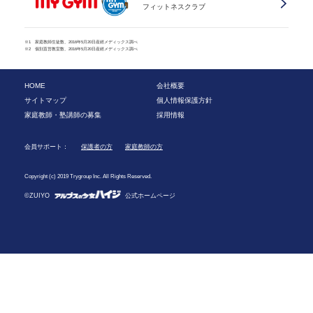
フィットネスクラブ
※1 家庭教師生徒数、2016年5月20日産經メディックス調べ
※2 個別直営教室数、2016年5月20日産經メディックス調べ
HOME
会社概要
サイトマップ
個人情報保護方針
家庭教師・塾講師の募集
採用情報
会員サポート：
保護者の方
家庭教師の方
Copyright (c) 2019 Trygroup Inc. All Rights Reserved.
©ZUIYO
公式ホームページ