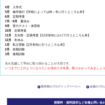
4月
入学式
5月
修学旅行【学校によっては秋～冬に行くところも有】
6月
定期考査
7月・8月
夏休み
9月
実力テスト・体育祭
10月
定期考査
11月
文化祭・定期考査【12月初旬にかけて行うところも有】
12月
冬休み
1月
私立受験【2月初旬に行うところも有】
2月
前期試験
3月
後期試験
先を見越して早めに取り掛かることが大切です。
いつまでにどのようになりたいか決めて今年度、取りかかってみましょ
熊本県のブログトップページへ
全国のブロ
授業料・資料請求など各種お問い合