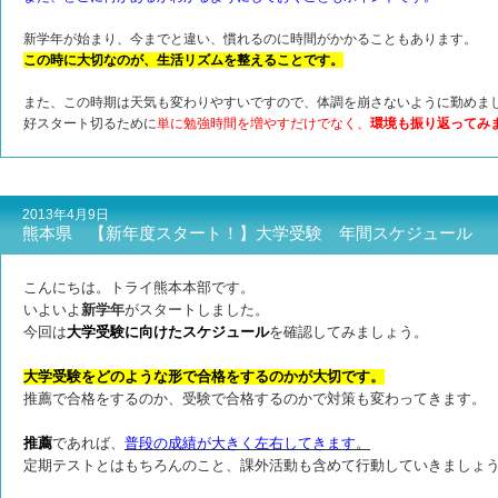
新学年が始まり、今までと違い、慣れるのに時間がかかることもあります。
この時に大切なのが、生活リズムを整えることです。
また、この時期は天気も変わりやすいですので、体調を崩さないように勤めま
好スタート切るために
単に勉強時間を増やすだけでなく、
環境も振り返ってみ
2013年4月9日
熊本県 【新年度スタート！】大学受験 年間スケジュール
こんにちは。トライ熊本本部です。
いよいよ
新学年
がスタートしました。
今回は
大学受験に向けたスケジュール
を確認してみましょう。
大学受験をどのような形で合格をするのかが大切です。
推薦で合格をするのか、受験で合格するのかで対策も変わってきます。
推薦
であれば、
普段の成績が大きく左右してきます
。
定期テストとはもちろんのこと、課外活動も含めて行動していきましょ