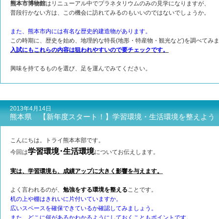
熊本市博物館
はリニューアル中でプラネタリウムのみの見学になりますが、
普段行かない方は、この機会に訪れてみるのもいいのではないでしょうか。
また、熊本市内には有名な歴史的建造物があります。
この時期に、歴史を始め、地理的な特長(地形・特産物・観光など)を調べてみ
入試にもこれらの内容は狙われやすいので要チェックです。
興味を持てるものを選び、足を運んでみてください。
2013年4月14日
熊本県 【新年度スタート！】学習環境・生活環境を整えよう
こんにちは。トライ熊本本部です。
学習環境･生活環境
今回は
についてお伝えします。
実は、学習環境も、成績アップに大きく影響を与えます。
よく言われるのが、
勉強をする環境を整える
ことです。
机の上や棚はきれいに片付いていますか。
広いスペースを確保できているか確認してみましょう。
また、どこに何があるかわかるようにしておくこともポイントです。