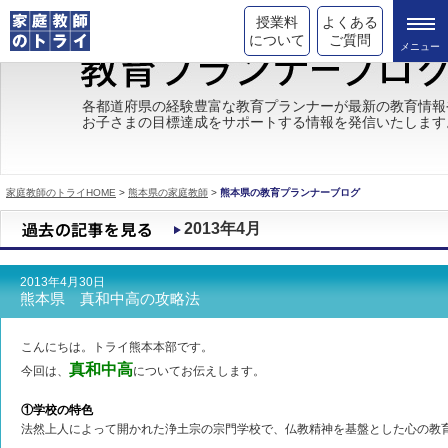
授業料
よくある
について
ご質問
トライの教育理念
各都道府県の経験豊富な教育プランナーが最新の教育情報
お子さまの目標達成をサポートする情報を発信いたします
成績が上がる理由
コース情報
家庭教師のトライHOME
>
熊本県の家庭教師
>
熊本県の教育プランナーブログ
都道府県別情報
2013年4月
合格体験談
2013年4月30日
キャンペーン情報
熊本県 真和中高の攻略法
受験情報
こんにちは。トライ熊本本部です。
真和中高
今回は、
についてお伝えします。
①学校の特色
法然上人によって開かれた浄土宗の宗門学校で、仏教精神を基盤とした心の教