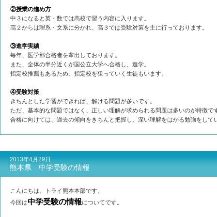
②授業の進め方
中３になると英・数では高校で習う内容に入ります。
高２からは理系・文系に分かれ、高３では受験対策を主に行っております。
③進学実績
毎年、医学部合格者を輩出しております。
また、全体の半分近くが国公立大学へ合格し、進学。
指定校推薦もあるため、指定校を狙っていく生徒もいます。
④受験対策
きちんとした学習ができれば、解ける問題が多いです。
ただ、基本的な問題ではなく、正しい理解が求められる問題は多いのが特徴で
合格に向けては、過去の傾向をきちんと把握し、深い理解をはかる勉強をして
2013年4月29日
熊本県 中学受験の情報
こんにちは。トライ熊本本部です。
中学受験の情報
今回は
についてです。