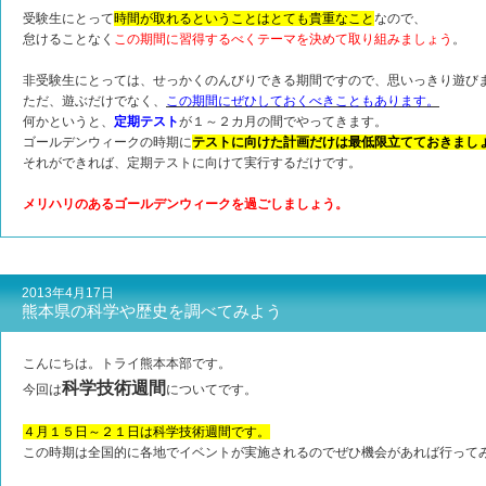
受験生にとって
時間が取れるということはとても貴重なこと
なので、
怠けることなく
この期間に習得するべくテーマを決めて取り組みましょう
。
非受験生にとっては、せっかくのんびりできる期間ですので、思いっきり遊び
ただ、遊ぶだけでなく、
この期間にぜひしておくべきこともあります。
何かというと、
定期テスト
が１～２カ月の間でやってきます。
ゴールデンウィークの時期に
テストに向けた計画だけは最低限立てておきまし
それができれば、定期テストに向けて実行するだけです。
メリハリのあるゴールデンウィークを過ごしましょう。
2013年4月17日
熊本県の科学や歴史を調べてみよう
こんにちは。トライ熊本本部です。
科学技術週間
今回は
についてです。
４月１５日～２１日は科学技術週間です。
この時期は全国的に各地でイベントが実施されるのでぜひ機会があれば行って