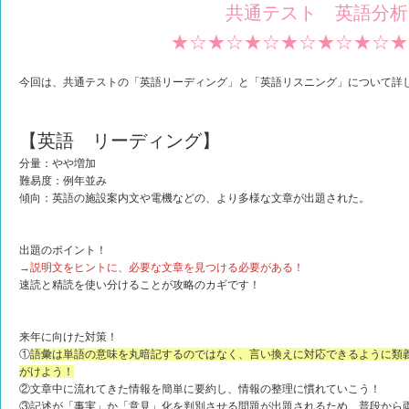
共通テスト 英語分析
★☆★☆★☆★☆★☆★☆★
今回は、共通テストの「英語リーディング」と「英語リスニング」について詳
【英語 リーディング】
分量：やや増加
難易度：例年並み
傾向：英語の施設案内文や電機などの、より多様な文章が出題された。
出題のポイント！
→説明文をヒントに、必要な文章を見つける必要がある！
速読と精読を使い分けることが攻略のカギです！
来年に向けた対策！
①
語彙は単語の意味を丸暗記するのではなく、言い換えに対応できるように類
がけよう！
②文章中に流れてきた情報を簡単に要約し、情報の整理に慣れていこう！
③記述が「事実」か「意見」化を判別させる問題が出題されるため、普段から