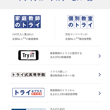
110万人に選ばれた
完全マンツーマンの
※1
※2
全国No.1
の家庭教師
全国No.1
個別指導塾
家庭教師のトライが提供する
永久0円の映像授業
トライの新しい
通信制高校サポート校
家庭教師のトライから
生まれた1対2個別指導塾
大人のための