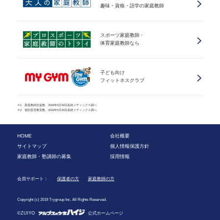
趣味・資格・語学の家庭教師
スポーツ家庭教師・
体育家庭教師なら
子ども向け
フィットネスクラブ
※1 家庭教師生徒数、2016年5月20日産經メディックス調べ
※2 個別直営教室数、2016年5月20日産經メディックス調べ
HOME
会社概要
サイトマップ
個人情報保護方針
家庭教師・塾講師の募集
採用情報
会員サポート：
保護者の方
家庭教師の方
Copyright (c) 2019 Trygroup Inc. All Rights Reserved.
©ZUIYO
公式ホームページ