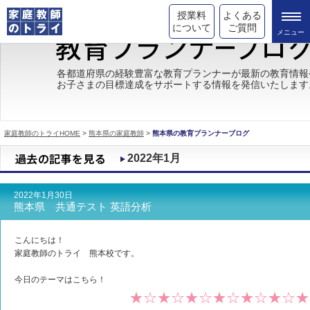
授業料
よくある
について
ご質問
トライの教育理念
各都道府県の経験豊富な教育プランナーが最新の教育情報
お子さまの目標達成をサポートする情報を発信いたします
成績が上がる理由
コース情報
家庭教師のトライHOME
>
熊本県の家庭教師
>
熊本県の教育プランナーブログ
都道府県別情報
2022年1月
合格体験談
2022年1月30日
キャンペーン情報
熊本県 共通テスト 英語分析
受験情報
こんにちは！
家庭教師のトライ 熊本校です。
今日のテーマはこちら！
★☆★☆★☆★☆★☆★☆★