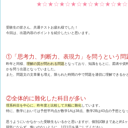
★☆★☆★☆★☆★☆★☆★☆★☆
受験生の皆さん、共通テストお疲れ様でした！
今回は、出題内容のポイントを紹介したいと思います。
①「思考力、判断力、表現力」を問うという問
昨年と同様、
理解の質が問われる問題
となっており、知識をもとに、図表や資
かを問う出題となっていました。
また、問題文の文章量も増え、限られた時間の中で問題を適切に理解できるか
②全体的に難化した科目が多い
理系科目を中心に、昨年度と比較して大幅に難化
しています。
特に、数学においては予想平均点が数学1Aは38点、数学2Bは43点の予想とな
思うようにいかなかった受験生もいるかと思いますが、個別試験まであと約1
弱気にならず、悔いのないように、1日1日を過ごしてください。