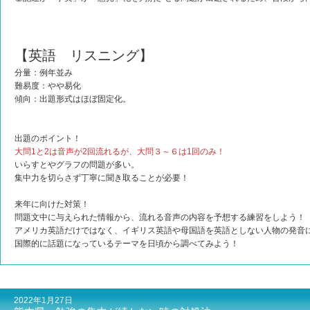
【英語 リスニング】
分量：例年並み
難易度：やや易化
傾向：出題形式はほぼ固定化。
出題のポイント！
大問1と2は音声が2回流れるが、大問３～６は1回のみ！
いらすとやグラフの問題が多い。
集中力を切らさず丁寧に聞き取ることが必要！
来年に向けた対策！
問題文中に与えられた情報から、流れる音声の内容を予想する練習をしよう！
アメリカ英語だけではなく、イギリス英語や母国語を英語としない人物の発音
国際的に話題になっているテーマを日頃から調べてみよう！
2022年1月27日