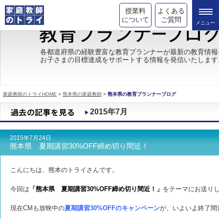
授業料
よくある
について
ご質問
トライの教育理念
各都道府県の経験豊富な教育プランナーが最新の教育情報
お子さまの目標達成をサポートする情報を発信いたします
成績が上がる理由
コース情報
家庭教師のトライHOME
>
熊本県の家庭教師
>
熊本県の教育プランナーブログ
都道府県別情報
2015年7月
合格体験談
2015年7月24日
キャンペーン情報
熊本県 夏期講習30%OFF締め切り間近！
受験情報
こんにちは、熊本のトライさんです。
今回は
「熊本県 夏期講習30%OFF締め切り間近！」
をテーマにお送り
現在CMも放映中の
夏期講習30%OFFのキャンペーン
が、いよいよ終了間