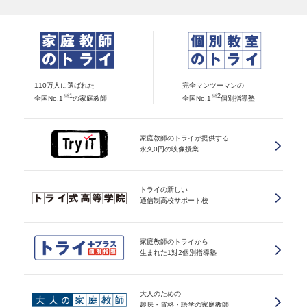
110万人に選ばれた
完全マンツーマンの
※1
※2
全国No.1
の家庭教師
全国No.1
個別指導塾
家庭教師のトライが提供する
永久0円の映像授業
トライの新しい
通信制高校サポート校
家庭教師のトライから
生まれた1対2個別指導塾
大人のための
趣味・資格・語学の家庭教師