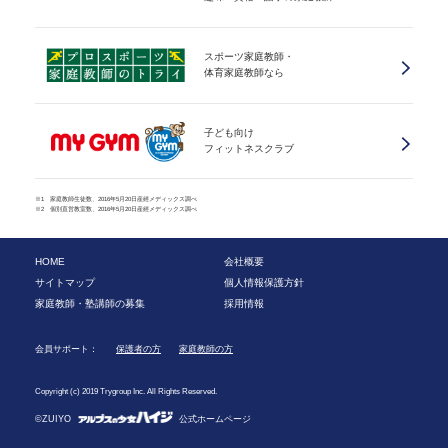
スポーツ家庭教師・
体育家庭教師なら
子ども向け
フィットネスクラブ
※1 家庭教師生徒数、2016年5月20日産經メディックス調べ
※2 個別直営教室数、2016年5月20日産經メディックス調べ
HOME
会社概要
サイトマップ
個人情報保護方針
家庭教師・塾講師の募集
採用情報
会員サポート：
保護者の方
家庭教師の方
Copyright (c) 2019 Trygroup Inc. All Rights Reserved.
©ZUIYO
公式ホームページ