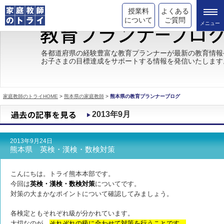
授業料
よくある
について
ご質問
トライの教育理念
各都道府県の経験豊富な教育プランナーが最新の教育情報
お子さまの目標達成をサポートする情報を発信いたします
成績が上がる理由
コース情報
家庭教師のトライHOME
>
熊本県の家庭教師
>
熊本県の教育プランナーブログ
都道府県別情報
2013年9月
合格体験談
2013年9月24日
キャンペーン情報
熊本県 英検・漢検・数検対策
受験情報
こんにちは。トライ熊本本部です。
今回は
英検・漢検・数検対策
についてです。
対策の大まかなポイントについて確認してみましょう。
各検定ともそれぞれ級が分かれています。
大切なのが、
それぞれの級に合わせて対策を行うことです。