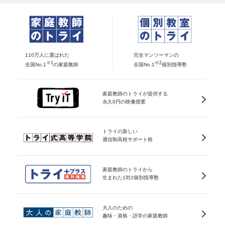
110万人に選ばれた
完全マンツーマンの
※1
※2
全国No.1
の家庭教師
全国No.1
個別指導塾
家庭教師のトライが提供する
永久0円の映像授業
トライの新しい
通信制高校サポート校
家庭教師のトライから
生まれた1対2個別指導塾
大人のための
趣味・資格・語学の家庭教師