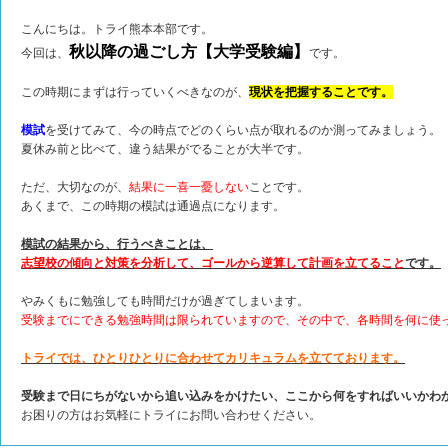
こんにちは。トライ熊本本部です。
秋以降の過ごし方【大学受験編】
今回は、
です。
この時期にまずは行っていくべきなのが、
現状を把握することです。
模試
を受けてみて、今の時点でどのくらい点が取れるのか測ってみましょう。
夏休み前と比べて、違う結果がでることが大半です。
ただ、大切なのが、
結果に一喜一憂しない
ことです。
あくまで、この時期の模試は通過点になります。
模試の結果から、行うべきことは、
志望校の傾向と対策を分析して、ゴールから逆算して計画を立てること
です。
やみくもに勉強しても時間だけが過ぎてしまいます。
受験までにできる勉強時間は限られていますので、その中で、各時間を何に使
トライでは、ひとりひとりに合わせてカリキュラムを立てております。
受験まで日にちがないから追い込みをかけたい、ここから何をすればいいかわ
お困りの方はお気軽にトライにお問い合わせください。