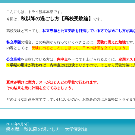
こんにちは。トライ熊本本部です。
秋以降の過ごし方【高校受験編】
今回は、
です。
高校受験と言っても、
私立専願と公立受験を目指している方では過ごし方が異
私立専願
の場合、この時期から行っていくべきことは、
受験に備えた勉強
です
内容としては、
受験に出るところにしぼって、日々の計画を立てましょう。
公立高校
を目指している方は、
内申点
を一つでも上げられるように、
定期テス
２学期の期末が終われば、内申点はほぼ決まります
ので、そこから受験対策に
夏休み明けに実力テストがほとんどの学校で行われます。
その結果を元に計画を立ててみましょう。
どのような計画を立ててしていけばいいのか、お悩みの方はお気軽にトライま
2013年9月5日
熊本県 秋以降の過ごし方 大学受験編