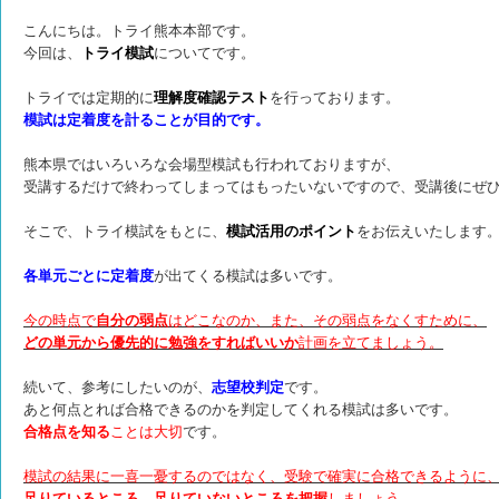
こんにちは。トライ熊本本部です。
今回は、
トライ模試
についてです。
トライでは定期的に
理解度確認テスト
を行っております。
模試は定着度を計ることが目的です。
熊本県ではいろいろな会場型模試も行われておりますが、
受講するだけで終わってしまってはもったいないですので、受講後にぜ
そこで、トライ模試をもとに、
模試活用のポイント
をお伝えいたします
各単元ごとに定着度
が出てくる模試は多いです。
今の時点で
自分の弱点
はどこなのか、また、その弱点をなくすために、
どの単元から優先的に勉強をすればいいか
計画を立てましょう。
続いて、参考にしたいのが、
志望校判定
です。
あと何点とれば合格できるのかを判定してくれる模試は多いです。
合格点を知る
ことは大切
です。
模試の結果に一喜一憂するのではなく、受験で確実に合格できるように
足りているところ、足りていないところを把握
しましょう。