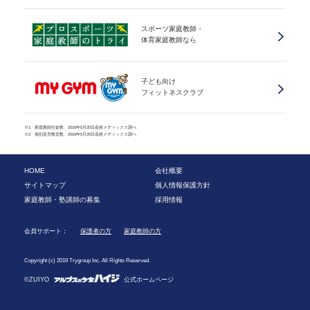
スポーツ家庭教師・
体育家庭教師なら
子ども向け
フィットネスクラブ
※1 家庭教師生徒数、2016年5月20日産經メディックス調べ
※2 個別直営教室数、2016年5月20日産經メディックス調べ
HOME
会社概要
サイトマップ
個人情報保護方針
家庭教師・塾講師の募集
採用情報
会員サポート：
保護者の方
家庭教師の方
Copyright (c) 2019 Trygroup Inc. All Rights Reserved.
©ZUIYO
公式ホームページ