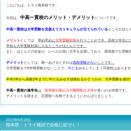
こんにちは。トライ熊本校です。
中高一貫校のメリット・デメリット
今回は、
についてです。
中高一貫校は大学受験を見据えてカリキュラムが立てられている
ところがほと
メリット
としては、
早め早めに
大学受験対策
を行うことができ、高校２年生に
学校も大学受験対策に入るところがほとんどです。
また、ほとんどの生徒が、レベルの高い大学を志望しており、環境面でも受験
デメリット
としては、唯一あげるとすれば
高校受験がない
ことです。
大学受験まで6年間受験がないことで、
中だるみ
をしてしまう可能性はあります
中学2年から高校2年までに中だるみせず頑張れるかどうかが、大学受験を成功
中高一貫校の進学先
は、
医学部や国公立や難関私立大学
が多いのも特徴です。
デメリットを踏まえ、志望校へ合格できるようにがんばりましょう。
2013年9月18日
熊本県 トライ模試で合格に近づく！