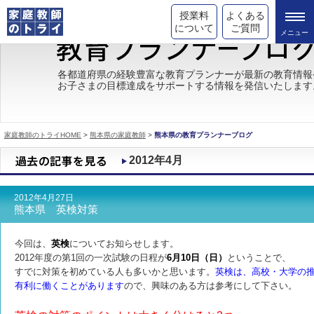
授業料
よくある
について
ご質問
トライの教育理念
各都道府県の経験豊富な教育プランナーが最新の教育情報
お子さまの目標達成をサポートする情報を発信いたします
成績が上がる理由
コース情報
家庭教師のトライHOME
>
熊本県の家庭教師
>
熊本県の教育プランナーブログ
都道府県別情報
2012年4月
合格体験談
2012年4月27日
キャンペーン情報
熊本県 英検対策
受験情報
今回は、
英検
についてお知らせします。
2012年度の第1回の一次試験の日程が
6月10日（日）
ということで、
すでに対策を初めている人も多いかと思います。
英検は、
高校・大学の
有利に働くことがあります
ので、興味のある方は参考にして下さい。