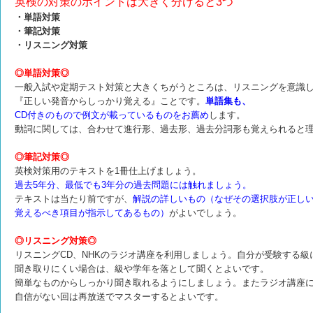
英検の対策のポイントは大きく分けると3つ
・単語対策
・筆記対策
・リスニング対策
◎単語対策◎
一般入試や定期テスト対策と大きくちがうところは、リスニングを意識
『正しい発音からしっかり覚える』ことです。
単語集も、
CD付きのもので例文が載っているものをお薦め
します。
動詞に関しては、合わせて進行形、過去形、過去分詞形も覚えられると
◎筆記対策◎
英検対策用のテキストを1冊仕上げましょう。
過去5年分、最低でも3年分の過去問題には触れましょう。
テキストは当たり前ですが、
解説の詳しいもの（なぜその選択肢が正し
覚えるべき項目が指示してあるもの）
がよいでしょう。
◎リスニング対策◎
リスニングCD、NHKのラジオ講座を利用しましょう。自分が受験する級
聞き取りにくい場合は、級や学年を落として聞くとよいです。
簡単なものからしっかり聞き取れるようにしましょう。またラジオ講座
自信がない回は再放送でマスターするとよいです。