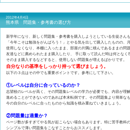
2012年4月4日
熊本県 問題集・参考書の選び方
新学年になり、新しく問題集・参考書を購入しようとしている生徒さん
「今年こそは勉強をがんばろう！」とやる気を出して購入したものの、
使用しなくなり、本棚に入ったまま、部屋の片隅に積んであるままの
問
友達などに薦められたまま購入したり、 手に取って読んだ時は何となく
そのまま購入するなどすると、使用しない問題集が増えるばかりです。
自分なりの基準をしっかり持って選びましょう。
以下の３点はその中でも重要ポイントです。参考にして下さい。
①レベルは自分に合っているのか？
志望校のレベルが高く、その問題集レベルの学力が必要でも、内容が理
進めることができないのであれば本末転倒です。
その問題集より簡単な
今の自分のレベルに合ったものから知識を積み重ねていきましょう。
②問題量は適量か？
ページ数が多すぎてやる気が起こらない場合もあります。特に苦手教科
シンプルで薄い問題集をこなすことからおススメします。