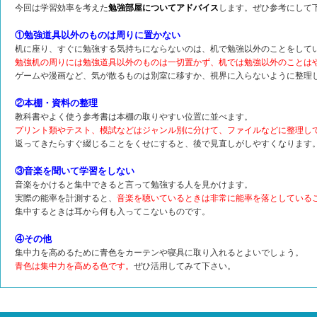
今回は学習効率を考えた
勉強部屋についてアドバイス
します。ぜひ参考にして
①勉強道具以外のものは周りに置かない
机に座り、すぐに勉強する気持ちにならないのは、机で勉強以外のことをして
勉強机の周りには勉強道具
以外のものは一切置かず
、机では勉強以外のことは
ゲームや漫画など、気が散るものは別室に移すか、視界に入らないように整理
②本棚・資料の整理
教科書やよく使う参考書は本棚の取りやすい位置に並べます。
プリント類やテスト、模試などはジャンル別に分けて、ファイルなどに整理し
返ってきたらすぐ綴じることをくせにすると、後で見直しがしやすくなります
③音楽を聞いて学習をしない
音楽をかけると集中できると言って勉強する人を見かけます。
実際の能率を計測すると、
音楽を聴いているときは非常に能率を落
としている
集中するときは耳から何も入ってこないものです。
④その他
集中力を高めるために青色をカーテンや寝具に取り入れるとよいでしょう。
青色は集中力を高める色です。
ぜひ活用してみて下さい。