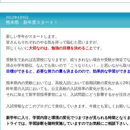
2012年4月6日
熊本県 新年度スタート！
新しい学年がスタートします。
皆さんもそれぞれのやる気を持って臨むと思いますが、
同じくらいに
大切なのは、勉強の目標を決めること
です。
受験生であれば志望校になりますが、絞りきれない場合や受験が身近で
得点や学年順位、なんでも良いので「こうなりたい！」と思いながら取
目標ができると、必要な努力の量も決まるのので、効果的な学習ができ
熊本県内の受験においては、高校入試において前期試験の変化があり2年
昨年度の入試においても、公立高校の入試倍率の変化が見られ、
それに加えて新学習指導要領により、入試問題にどう影響するかが注目
入試情報などこのブログにて発信していきます。今後とも宜しくお願い
新学年に入り、学習内容と環境の変化でつまづきが見られる時期となり
トライでは、学習診断を随時実施していますのでお気軽にご相談下さい