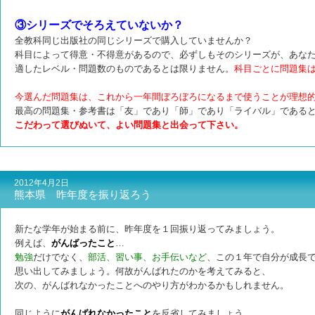
③シリーズでそろえていないか？
全教科同じ出版社の同じシリーズで購入していませんか？
科目によって得意・不得意があるので、必ずしもそのシリーズが、あな
適したレベル・問題数のものであるとは限りません。
科目ごとに問題集
今選んだ問題集は、これから一年間ぼろぼろになるまで使うことが理想
最高の問題集・参考書は「友」であり「師」であり「ライバル」である
こだわって選びぬいて、よい問題集と出会って下さい。
2012年4月2日
熊本県 昨年度を振り返ろう
新たな学年が始まる前に、昨年度を１回振り返ってみましょう。
例えば、
がんばったこと
…
勉強
だけでなく、
部活、習い事、お手伝いなど
、この１年で自分が成長
思い出してみましょう。何故がんばれたのかを考えてみると、
次の、がんばれなかったことへのやり方がわかるかもしれません。
同じように
がんばれなかったこと
を反省してみましょう。