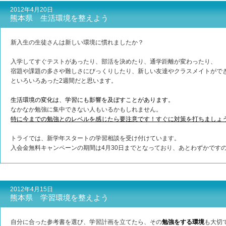
2012年4月20日
熊本県 生活環境を整えよう
新入生の生徒さんは新しい環境に慣れましたか？
入学してすぐテストがあったり、部活を決めたり、通学距離が変わったり、
宿題や課題の多さや難しさにびっくりしたり、新しい友達やクラスメイトがで
といろいろあった2週間だと思います。
生活環境の変化は、学習にも影響を及ぼすことがあります。
なかなか勉強に集中できない人もいるかもしれません。
特に今までの勉強とのレベルを感じたら要注意です！すぐに対策を打ちましょ
トライでは、新学年スタートの学習相談を受け付けています。
入会金無料キャンペーンの期間は4月30日までとなっており、あとわずかです
2012年4月15日
熊本県 学習環境を整えよう
自分に合った参考書を選び、学習計画を立てたら、その
勉強をする環境
も大切