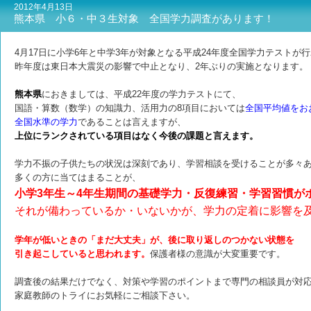
2012年4月13日
熊本県 小６・中３生対象 全国学力調査があります！
4月17日に小学6年と中学3年が対象となる平成24年度全国学力テストが
昨年度は東日本大震災の影響で中止となり、2年ぶりの実施となります。
熊本県
におきましては、平成22年度の学力テストにて、
国語・算数（数学）の知識力、活用力の8項目においては
全国平均値をお
全国水準の学力
であることは言えますが、
上位にランクされている項目はなく今後の課題と言えます。
学力不振の子供たちの状況は深刻であり、学習相談を受けることが多々
多くの方に当てはまることが、
小学3年生～4年生期間の基礎学力・反復練習・学習習慣が
それが備わっているか・いないかが、学力の定着に影響を
学年が低いときの「まだ大丈夫」が、後に取り返しのつかない状態を
引き起こしていると思われます。
保護者様の意識が大変重要です。
調査後の結果だけでなく、対策や学習のポイントまで専門の相談員が対
家庭教師のトライにお気軽にご相談下さい。