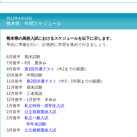
2012年4月10日
熊本県 年間スケジュール
熊本県の高校入試におけるスケジュールを以下に示します。
早めに準備を行い、計画的に学習を進めて行きましょう。
6月後半 期末試験
7月後半～8月 夏休み
9月前半
第1回共通テスト
（中2までの範囲）
10月後半 中間試験
11月前半
第2回共通テスト
（中3・1学期までの範囲）
11月後半 期末試験
12月前半 三者面談
12月後半～1月前半 冬休み
1月後半
私立特待・奨学生入試
2月前半
公立前期選抜入試
2月後半
私立一般入試
学年末試験
3月前半
公立後期選抜入試