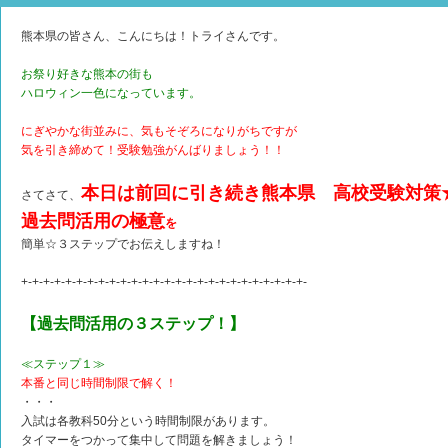
熊本県の皆さん、こんにちは！トライさんです。
お祭り好きな熊本の街も
ハロウィン一色になっています。
にぎやかな街並みに、気もそぞろになりがちですが
気を引き締めて！受験勉強がんばりましょう！！
本日は前回に引き続き熊本県 高校受験対策
さてさて、
過去問活用の極意
を
簡単☆３ステップでお伝えしますね！
+-+-+-+-+-+-+-+-+-+-+-+-+-+-+-+-+-+-+-+-+-+-+-+-+-+-
【過去問活用の３ステップ！】
≪ステップ１≫
本番と同じ時間制限で解く！
・・・
入試は各教科50分という時間制限があります。
タイマーをつかって集中して問題を解きましょう！