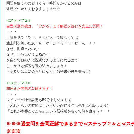
問題を解くのにどれくらい時間がかかるのかは
体感でつかんでおきましょうね☆
≪ステップ２≫
自己採点の後は、「分かる」まで解説を読む＆先生に質問！
・・・
正解を見て「あー、そっかぁ」で終わっては
過去問を解いた意・味・が・あ・り・ま・せ・ん！！！
なぜ、間違ったのか
なぜ、正解はそうなるのか
を自分で他の人に説明できるようになるまで
しっかりと解説を読み込みましょう！
（あるいは出題のもとになった教科書や参考書も！）
≪ステップ３≫
間違えた問題のみ解き直す！
・・・
タイマーの時間設定も50分より短くして
（どれくらいの時間にしたらいいか迷う時は先生に相談しよう）
「これが本番だったら」という緊張感をもって解き直そう！！！
※※※過去問を全問正解できるまで≪ステップ２≫と≪ス
※※※