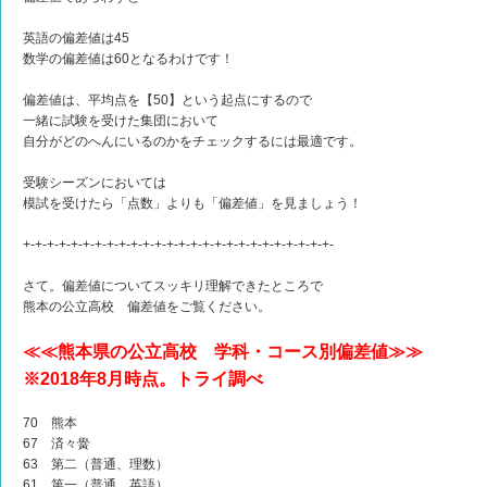
英語の偏差値は45
数学の偏差値は60となるわけです！
偏差値は、平均点を【50】という起点にするので
一緒に試験を受けた集団において
自分がどのへんにいるのかをチェックするには最適です。
受験シーズンにおいては
模試を受けたら「点数」よりも「偏差値」を見ましょう！
+-+-+-+-+-+-+-+-+-+-+-+-+-+-+-+-+-+-+-+-+-+-+-+-+-+-
さて。偏差値についてスッキリ理解できたところで
熊本の公立高校 偏差値をご覧ください。
≪≪熊本県の公立高校 学科・コース別偏差値≫≫
※2018年8月時点。トライ調べ
70 熊本
67 済々黌
63 第二（普通、理数）
61 第一（普通、英語）