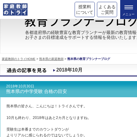
授業料
よくある
について
ご質問
トライの教育理念
各都道府県の経験豊富な教育プランナーが最新の教育情報
お子さまの目標達成をサポートする情報を発信いたします
成績が上がる理由
コース情報
家庭教師のトライHOME
>
熊本県の家庭教師
>
熊本県の教育プランナーブログ
都道府県別情報
2018年10月
合格体験談
2018年10月30日
キャンペーン情報
熊本県の中学受験 合格の目安
受験情報
熊本県の皆さん、こんにちは！トライさんです。
10月も終わり、2018年はあと2カ月となりますね。
受験生は本番までのカウントダウンが
よりリアルに感じられるのではないでしょうか。