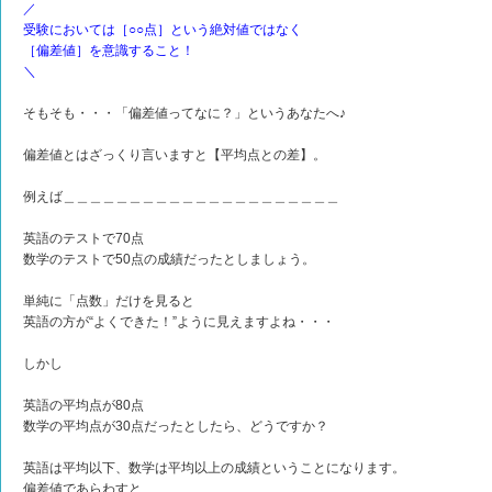
／
受験においては［○○点］という絶対値ではなく
［偏差値］を意識すること！
＼
そもそも・・・「偏差値ってなに？」というあなたへ♪
偏差値とはざっくり言いますと【平均点との差】。
例えば＿＿＿＿＿＿＿＿＿＿＿＿＿＿＿＿＿＿＿＿＿
英語のテストで70点
数学のテストで50点の成績だったとしましょう。
単純に「点数」だけを見ると
英語の方が“よくできた！”ように見えますよね・・・
しかし
英語の平均点が80点
数学の平均点が30点だったとしたら、どうですか？
英語は平均以下、数学は平均以上の成績ということになります。
偏差値であらわすと