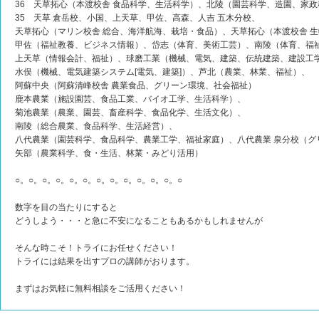
36 天草拓心（本渡校舎 食品科学、生活科学）、北陵（園芸科学、造園、家政
35 天草 倉岳校、小国、上天草、甲佐、高森、人吉 五木分校、
天草拓心（マリン校舎 総合、海洋航海、栽培・食品）、天草拓心（本渡校舎 
甲佐（福祉教養、ビジネス情報）、岱志（体育、美術工芸）、南陵（体育、福
上天草（情報会計、福祉）、球磨工業（機械、電気、建築、伝統建築、建設工
水俣（機械、電気建築システム[電気、建築]）、芦北（農業、林業、福祉）、
阿蘇中央（阿蘇清峰校舎 農業食品、グリーン環境、社会福祉）
鹿本農業（施設園芸、食品工業、バイオ工学、生活科学）、
菊池農業（農業、園芸、畜産科学、食品化学、生活文化）、
南陵（総合農業、食品科学、生活経営）、
八代農業（園芸科学、食品科学、農業工学、福祉家庭）、八代農業 泉分校（グ
矢部（農業科学、食・生活、林業・みどり活用）
○。○。○。○。○。○。○。○。○。○。○。○。○
数字を目の当たりにすると
どうしよう・・・と急に不安になることもあるかもしれませんが
そんな時こそ！トライにお任せください！
トライには結果を出すプロの講師がおります。
まずはお気軽に無料相談をご活用ください！