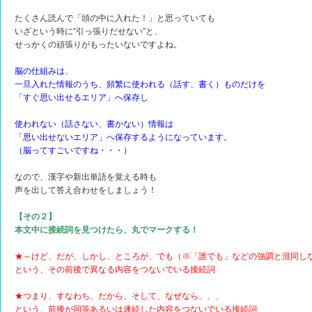
たくさん読んで「頭の中に入れた！」と思っていても
いざという時に“引っ張りだせない”と、
せっかくの頑張りがもったいないですよね。
脳の仕組みは、
一旦入れた情報のうち、頻繁に使われる（話す、書く）ものだけを
「すぐ思い出せるエリア」へ保存し
使われない（話さない、書かない）情報は
「思い出せないエリア」へ保存するようになっています。
（脳ってすごいですね・・・）
なので、漢字や新出単語を覚える時も
声を出して答え合わせをしましょう！
【その２】
本文中に接続詞を見つけたら、丸でマークする！
★～けど、だが、しかし、ところが、でも（※「誰でも」などの強調と混同し
という、その前後で異なる内容をつないでいる接続詞
★つまり、すなわち、だから、そして、なぜなら、、、
という、前後が同等あるいは連続した内容をつないでいる接続詞