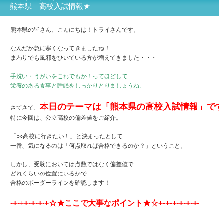
熊本県 高校入試情報★
熊本県の皆さん、こんにちは！トライさんです。
なんだか急に寒くなってきましたね！
まわりでも風邪をひいている方が増えてきました・・・
手洗い・うがいをこれでもか！ってほどして
栄養のある食事と睡眠をしっかりとりましょうね。
本日のテーマは「熊本県の高校入試情報」で
さてさて、
特に今回は、公立高校の偏差値をご紹介。
「○○高校に行きたい！」と決まったとして
一番、気になるのは「何点取れば合格できるのか？」ということ。
しかし、受験においては点数ではなく偏差値で
どれくらいの位置にいるかで
合格のボーダーラインを確認します！
-+-++-+-+-+☆★ここで大事なポイント★☆+-+-+-+-+-+-