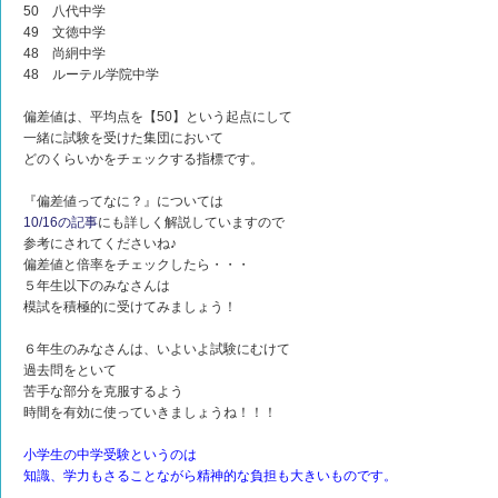
50 八代中学
49 文徳中学
48 尚絅中学
48 ルーテル学院中学
偏差値は、平均点を【50】という起点にして
一緒に試験を受けた集団において
どのくらいかをチェックする指標です。
『偏差値ってなに？』については
10/16の記事
にも詳しく解説していますので
参考にされてくださいね♪
偏差値と倍率をチェックしたら・・・
５年生以下のみなさんは
模試を積極的に受けてみましょう！
６年生のみなさんは、いよいよ試験にむけて
過去問をといて
苦手な部分を克服するよう
時間を有効に使っていきましょうね！！！
小学生の中学受験というのは
知識、学力もさることながら精神的な負担も大きいものです。