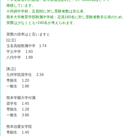
推移しています。
※尚絅中学校：定員80に対し受験者数は非公表、
熊本大学教育学部附属中学校：定員160名に対し受験者数非公表のため、
実際は少なくとも+240名が考えられます。
実際の倍率はと言いますと
[公立]
玉名高校附属中学 1.74
宇土中学 1.93
八代中学 1.99
[私立]
九州学院奨学生 2.34
専願生 1.20
一般生 1.88
熊本学園大学付属
奨学生 1.45
専願生 1.28
一般生 3.86
熊本信愛女学院
専願生 1.45