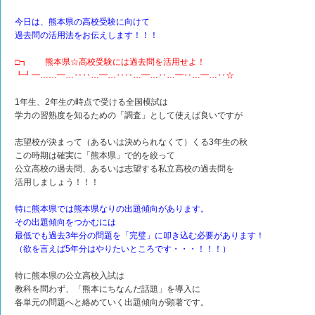
今日は、熊本県の高校受験に向けて
過去問の活用法をお伝えします！！！
□┓ 熊本県☆高校受験には過去問を活用せよ！
┗┛━……━…‥‥…━…‥‥…━…‥…━‥…━…‥☆
1年生、2年生の時点で受ける全国模試は
学力の習熟度を知るための「調査」として使えば良いですが
志望校が決まって（あるいは決められなくて）くる3年生の秋
この時期は確実に「熊本県」で的を絞って
公立高校の過去問、あるいは志望する私立高校の過去問を
活用しましょう！！！
特に熊本県では熊本県なりの出題傾向があります。
その出題傾向をつかむには
最低でも過去3年分の問題を「完璧」に叩き込む必要があります！
（欲を言えば5年分はやりたいところです・・・！！！）
特に熊本県の公立高校入試は
教科を問わず、「熊本にちなんだ話題」を導入に
各単元の問題へと絡めていく出題傾向が顕著です。