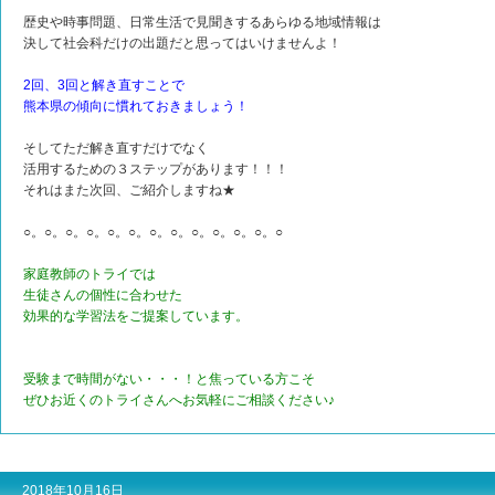
歴史や時事問題、日常生活で見聞きするあらゆる地域情報は
決して社会科だけの出題だと思ってはいけませんよ！
2回、3回と解き直すことで
熊本県の傾向に慣れておきましょう！
そしてただ解き直すだけでなく
活用するための３ステップがあります！！！
それはまた次回、ご紹介しますね★
○。○。○。○。○。○。○。○。○。○。○。○。○
家庭教師のトライでは
生徒さんの個性に合わせた
効果的な学習法をご提案しています。
受験まで時間がない・・・！と焦っている方こそ
ぜひお近くのトライさんへお気軽にご相談ください♪
2018年10月16日