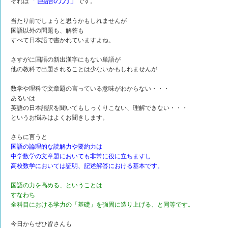
「国語の力」
それは
です。
当たり前でしょうと思うかもしれませんが
国語以外の問題も、解答も
すべて日本語で書かれていますよね。
さすがに国語の新出漢字にもない単語が
他の教科で出題されることは少ないかもしれませんが
数学や理科で文章題の言っている意味がわからない・・・
あるいは
英語の日本語訳を聞いてもしっくりこない、理解できない・・・
というお悩みはよくお聞きします。
さらに言うと
国語の論理的な読解力や要約力は
中学数学の文章題においても非常に役に立ちますし
高校数学においては証明、記述解答における基本です。
国語の力を高める、ということは
すなわち
全科目における学力の「基礎」を強固に造り上げる、と同等です。
今日からぜひ皆さんも