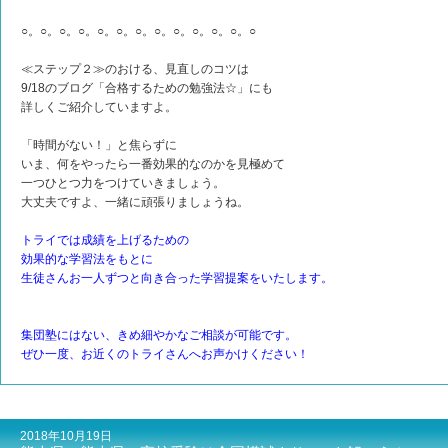
○。○。○。○。○。○。○。○。○。○。○。○。○
≪ステップ２≫のおける、見直しのコツは
9/18のブログ「合格するための勉強法☆」にも
詳しくご紹介していますよ。
「時間がない！」と焦らずに
いま、何をやったら一番効果的なのかを見極めて
一つひとつ力をつけていきましょう。
大丈夫ですよ、一緒に頑張りましょうね。
トライでは成績を上げるための
効果的な学習法をもとに
生徒さんお一人ずつと向き合った学習提案をいたします。
集団塾にはない、きめ細やかなご相談が可能です。
ぜひ一度、お近くのトライさんへお声かけください！
2018年10月19日