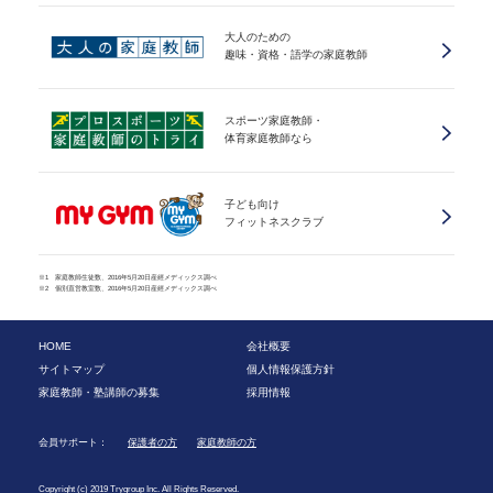
大人のための
趣味・資格・語学の家庭教師
スポーツ家庭教師・
体育家庭教師なら
子ども向け
フィットネスクラブ
※1 家庭教師生徒数、2016年5月20日産經メディックス調べ
※2 個別直営教室数、2016年5月20日産經メディックス調べ
HOME
会社概要
サイトマップ
個人情報保護方針
家庭教師・塾講師の募集
採用情報
会員サポート：
保護者の方
家庭教師の方
Copyright (c) 2019 Trygroup Inc. All Rights Reserved.