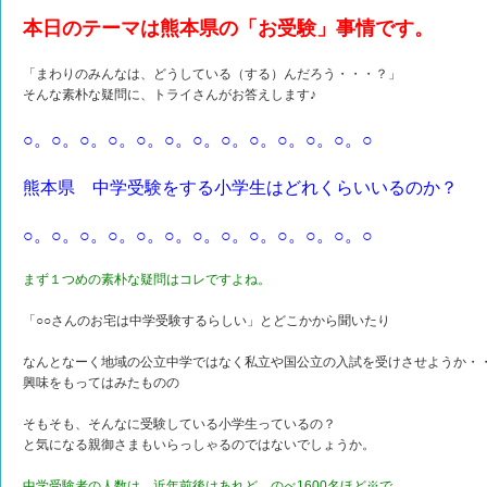
本日のテーマは熊本県の「お受験」事情です。
「まわりのみんなは、どうしている（する）んだろう・・・？」
そんな素朴な疑問に、トライさんがお答えします♪
○。○。○。○。○。○。○。○。○。○。○。○。○
熊本県 中学受験をする小学生はどれくらいいるのか？
○。○。○。○。○。○。○。○。○。○。○。○。○
まず１つめの素朴な疑問はコレですよね。
「○○さんのお宅は中学受験するらしい」とどこかから聞いたり
なんとなーく地域の公立中学ではなく私立や国公立の入試を受けさせようか・
興味をもってはみたものの
そもそも、そんなに受験している小学生っているの？
と気になる親御さまもいらっしゃるのではないでしょうか。
中学受験者の人数は、近年前後はあれど、のべ1600名ほど※で