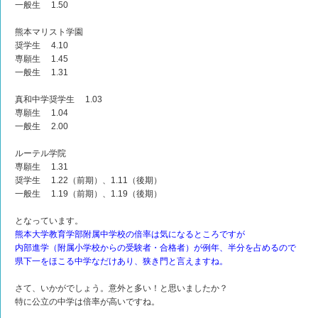
一般生 1.50
熊本マリスト学園
奨学生 4.10
専願生 1.45
一般生 1.31
真和中学奨学生 1.03
専願生 1.04
一般生 2.00
ルーテル学院
専願生 1.31
奨学生 1.22（前期）、1.11（後期）
一般生 1.19（前期）、1.19（後期）
となっています。
熊本大学教育学部附属中学校の倍率は気になるところですが
内部進学（附属小学校からの受験者・合格者）が例年、半分を占めるので
県下一をほこる中学なだけあり、狭き門と言えますね。
さて、いかがでしょう。意外と多い！と思いましたか？
特に公立の中学は倍率が高いですね。