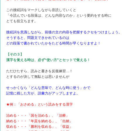
この接続詞をマークしながら音読していくと
「今読んでいる段落は、どんな内容なのか」という要約をする時に
とても役立ちます。
接続詞を意識しながら、前後の文の内容を把握するクセをつけましょう。
そうすると、問題文できかれているのは
どの段落で書かれていたかをたどる時間が早くなりますよ！
【その３】
漢字を覚える時は、必ず“使い方”とセットで覚える！
ただひたすら、読みと書きを反復練習…！
とするのが決して無駄とは思いませんが
せっかくなら「どんな意味で、どんな時に使う」かで
記憶に残した方が、語彙力がアップしますよ。
★例：「おさめる」という読みをする漢字
治める・・・「国を治める」、「治療」
納める・・・「年貢を納める」、「出納」
収める・・・「勝利を収める」、「収益」