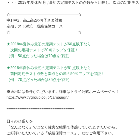
・・・2018年夏休み明け最初の定期テストの点数から比較し、次回の定期テ
☆━━━━━━━━━━━━━━━━━━☆
中1.中2、高1.高2のお子さま対象
定期テスト対策 成績保障コース
☆━━━━━━━━━━━━━━━━━━☆
★2018年夏休み最初の定期テストが60点以下なら
…次回の定期テストで20点アップを保証！
（例：50点だった場合は70点を保証）
★2018年夏休み最初の定期テストが61点以上なら
…前回定期テスト点数と満点との差の50％アップを保証！
（例：70点だった場合は85点を保証）
※適用には条件がございます。詳細はトライ公式ホームページへ！
https://www.trygroup.co.jp/campaign/
≡≡≡≡≡≡≡≡≡≡≡≡≡≡≡≡≡≡≡≡≡≡≡≡≡≡≡≡≡≡≡
日々の頑張りを
「なんとなく」ではなく確実な結果で体感していただきたいから。
ご好評いただいている「成績保障コース」、ぜひご利用下さい。