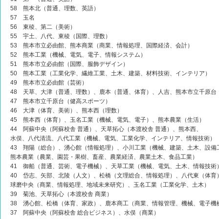
58 熊本北（普通、理数、英語）
57 玉名
56 東稜、第二（美術）
55 宇土、八代、東稜（国際、理数）
53 熊本市立必由館、熊本商業（商業、情報処理、国際経済、会計）
52 熊本工業（機械、電気、電子、情報システム）
51 熊本市立必由館（国際、服飾デザイン）
50 熊本工業（工業化学、繊維工業、土木、建築、材料技術、インテリア）
49 熊本市立必由館（芸術）
48 天草、大津（普通、理数）、鹿本（普通、体育）、人吉、熊本市立千原台
47 熊本市立千原台（健高スポーツ）
46 大津（体育、美術）、熊本西（理数）
45 熊本西（体育）、玉名工業（機械、電気、電子）、熊本農業（生活）
44 阿蘇中央（阿蘇校舎 普通）、天草拓心（本渡校舎 普通）、熊本西、
水俣、八代清流、八代工業（機械、電気、工業化学、インテリア、情報技術）
43 翔陽（総合）、湧心館（情報処理）、小川工業（機械、建築、土木、設備
熊本農業（農業、園芸・果樹、畜産、農業経済、農業土木、食品工業）
41 御船（普通、芸術、電子機械）、天草工業（機械、電気、土木、情報技術
40 岱志、矢部、北陵（人文）、松橋（文理総合、情報処理）、八代東（体育
球磨中央（商業、情報処理、地域未来研究）、玉名工業（工業化学、土木）
39 菊池、天草拓心（本渡校舎 商業）
38 湧心館、松橋（体育、家政）、鹿本商工（商業、情報管理、機械、電子機
37 阿蘇中央（阿蘇校舎 総合ビジネス）、水俣（商業）