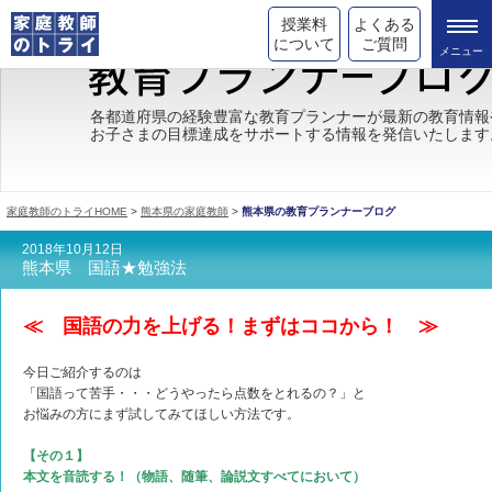
授業料
よくある
について
ご質問
トライの教育理念
各都道府県の経験豊富な教育プランナーが最新の教育情報
お子さまの目標達成をサポートする情報を発信いたします
成績が上がる理由
コース情報
家庭教師のトライHOME
>
熊本県の家庭教師
>
熊本県の教育プランナーブログ
都道府県別情報
2018年10月12日
熊本県 国語★勉強法
合格体験談
キャンペーン情報
≪ 国語の力を上げる！まずはココから！ ≫
受験情報
今日ご紹介するのは
「国語って苦手・・・どうやったら点数をとれるの？」と
お悩みの方にまず試してみてほしい方法です。
【その１】
本文を音読する！（物語、随筆、論説文すべてにおいて）