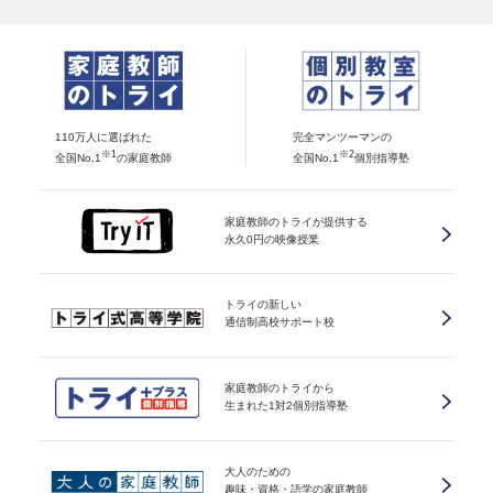
110万人に選ばれた
完全マンツーマンの
※1
※2
全国No.1
の家庭教師
全国No.1
個別指導塾
家庭教師のトライが提供する
永久0円の映像授業
トライの新しい
通信制高校サポート校
家庭教師のトライから
生まれた1対2個別指導塾
大人のための
趣味・資格・語学の家庭教師