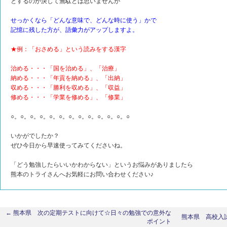
とするのが決して無駄とは思いませんが
せっかくなら「どんな意味で、どんな時に使う」かで
記憶に残した方が、語彙力がアップしますよ。
★例：「おさめる」という読みをする漢字
治める・・・「国を治める」、「治療」
納める・・・「年貢を納める」、「出納」
収める・・・「勝利を収める」、「収益」
修める・・・「学業を修める」、「修業」
○。○。○。○。○。○。○。○。○。○。○。○。○
いかがでしたか？
ぜひ今日から早速使ってみてくださいね。
「どう勉強したらいいかわからない」というお悩みがありましたら
熊本のトライさんへお気軽にお問い合わせください♪
← 熊本県 次の定期テストに向けて☆日々の勉強での意外な
熊本県 高校入
ポイント