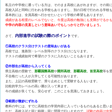
私立の中学校に通っている方は、そのまま高校にあがれますが、その前
高校入試と同時に行われる学校もありますし、別の日程で行われる学校
基本的には、全員高校へ行かせたいという学校の希望もありますが、
成績がある程度のレベルでないと、今度は高校の勉強にも支障がでるか
中学の内容の見直しという意味あいでもしっかりと行いましょう。
内部進学の試験の際のポイント
さて、
です。
①高校のクラス分けテストの意味あいがある
高校では、進路別・レベル別等のクラス分けになります。
テストの成績如何で希望のクラスに入れないこともあります。
②外部生が高校から入ってくる
県立高校の受験で、
那覇国際高校
や
開邦高校
、
那覇高校、首里高校
等を
不合格だった人が入学してくる可能性があります。
また、上記の高校受験で、滑り止めとして受験する人もいます。
比較的学力レベルの高い層が入って来ます。
今の成績が良くても、安心せず、このことを意識しておきましょう。
③範囲が微妙にずれる
教科の中には、すでに高校生の学習内容に入っているものもあると思い
ただ、高校入試と同じ時期・同じ問題で行いますので、
試験の内容は中