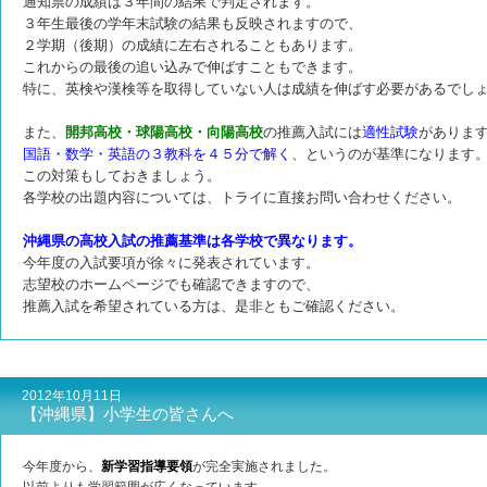
通知票の成績は３年間の結果で判定されます。
３年生最後の学年末試験の結果も反映されますので、
２学期（後期）の成績に左右されることもあります。
これからの最後の追い込みで伸ばすこともできます。
特に、英検や漢検等を取得していない人は成績を伸ばす必要があるでし
また、
開邦高校・球陽高校・向陽高校
の推薦入試には
適性試験
がありま
国語・数学・英語の３教科を４５分で解く
、というのが基準になります
この対策もしておきましょう。
各学校の出題内容については、トライに直接お問い合わせください。
沖縄県の高校入試の推薦基準は各学校で異なります。
今年度の入試要項が徐々に発表されています。
志望校のホームページでも確認できますので、
推薦入試を希望されている方は、是非ともご確認ください。
2012年10月11日
【沖縄県】小学生の皆さんへ
今年度から、
新学習指導要領
が完全実施されました。