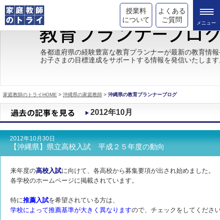
授業料
よくある
について
ご質問
トライの教育理念
各都道府県の経験豊富な教育プランナーが最新の教育情報
お子さまの目標達成をサポートする情報を発信いたします
成績が上がる理由
コース情報
家庭教師のトライHOME
>
沖縄県の家庭教師
>
沖縄県の教育プランナーブログ
都道府県別情報
2012年10月
合格体験談
2012年10月30日
キャンペーン情報
【沖縄県】県立高校入試 平成２５年度の動向
受験情報
来年度の
高校入試
に向けて、各高校から募集要項が出され始めました。
各学校のホームページに掲載されています。
特に
推薦入試
を希望されている方は、
学校によって推薦基準が大きく異なります
ので、チェックをしてくださ