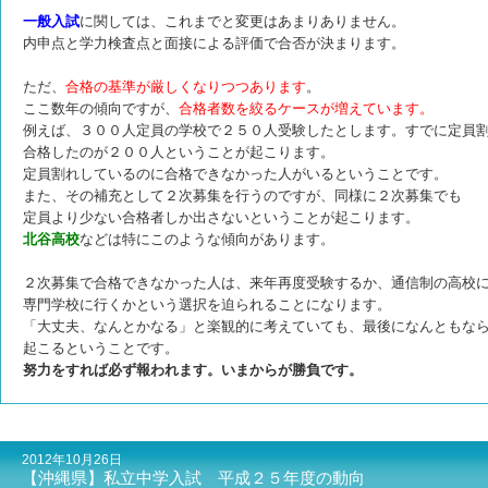
一般入試
に関しては、これまでと変更はあまりありません。
内申点と学力検査点と面接による評価で合否が決まります。
ただ、
合格の基準が厳しくなりつつあります
。
ここ数年の傾向ですが、
合格者数を絞るケースが増えています。
例えば、３００人定員の学校で２５０人受験したとします。すでに定員
合格したのが２００人ということが起こります。
定員割れしているのに合格できなかった人がいるということです。
また、その補充として２次募集を行うのですが、同様に２次募集でも
定員より少ない合格者しか出さないということが起こります。
北谷高校
などは特にこのような傾向があります。
２次募集で合格できなかった人は、来年再度受験するか、通信制の高校
専門学校に行くかという選択を迫られることになります。
「大丈夫、なんとかなる」と楽観的に考えていても、最後になんともな
起こるということです。
努力をすれば必ず報われます。
いまからが勝負です。
2012年10月26日
【沖縄県】私立中学入試 平成２５年度の動向