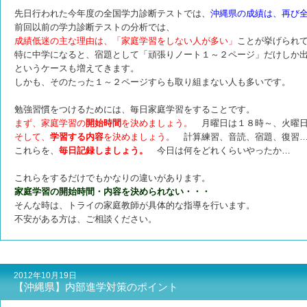
先日行われた今年度の全国学力診断テストでは、
沖縄県の成績は、再び
前回以前の学力診断テストの分析では、
成績低迷の主な理由は、
「家庭学習をしない人が多い」
ことが挙げられ
特に中学になると、宿題として「頑張りノート１～２ページ」だけしか
というケースも増えてきます。
しかも、そのたった１～２ページすらも取り組まない人も多いです。
勉強習慣をつけるためには、毎日家庭学習をすることです。
まず、家庭学習の
開始時間
を決めましょう。
月曜日は１８時～、火曜日
そして、
学習する
内容
を決めましょう。
計算練習、音読、宿題、復習
これらを、
毎日記録しましょう。
今日は何をどれくらいやったか…
これらをするだけでもかなりの違いがあります。
家庭学習の開始時間・内容を決められない・・・
そんな時は、トライの家庭教師が具体的な指導を行います。
不安がある方は、ご相談ください。
2012年10月19日
【沖縄県】内部進学対策のポイント