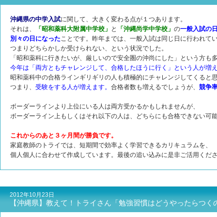
沖縄県の中学入試
に関して、大きく変わる点が１つあります。
それは、
「昭和薬科大附属中学校」
と
「沖縄尚学中学校」
の
一般入試の
別々の日になった
ことです。
昨年までは、一般入試は同じ日に行われて
つまりどちらかしか受けられない、という状況でした。
「昭和薬科に行きたいが、厳しいので安全圏の沖尚にした」という方も
今年は「両方ともチャレンジして、合格したほうに行く」という人が増
昭和薬科中の合格ラインギリギリの人も積極的にチャレンジしてくると
つまり、
受験をする人が増えます。
合格者数も増えるでしょうが、
競争
ボーダーラインより上位にいる人は両方受かるかもしれませんが、
ボーダーライン上もしくはそれ以下の人は、どちらにも合格できない可
これからのあと３ヶ月間が勝負です。
家庭教師のトライでは、短期間で効率よく学習できるカリキュラムを、
個人個人に合わせて作成しています。
最後の追い込みに是非ご活用くだ
2012年10月23日
【沖縄県】教えて！トライさん「勉強習慣はどうやったらつく