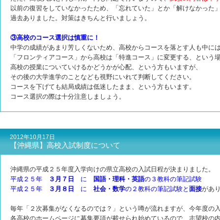
以前の復習をしていなかったため、「忘れていた」とか「解けなかった
過去ありました。
対策はきちんと行いましょう。
③高校のコース選択は慎重に！
中学の成績があまり芳しくないため、高校からコースを落とす人も中に
「フロンティアコース」から高校は「特進コース」に変更する、という
高校の授業についていけるかどうかが心配、という方もいますが、
その後の大学進学のことなども視野にいれて判断してください。
コースを下げても結局成績は低迷したまま、という方もいます。
コース選択の際は十分注意しましょう。
2012年10月17日
【沖縄県】高校入試制度について
沖縄県の平成２５年度入学向けの県立高校の入試日程が決まりました。
平成２５年
３月７日
に
国語・理科・英語
の３教科の筆記試験
平成２５年
３月８日
に
社会・数学
の２教科の筆記試験と
面接
があ
毎年「２次募集がなくなるのでは？」という噂が流れますが、今年度の
各高校のホームページに募集要項が載せられ始めているので、志望校の