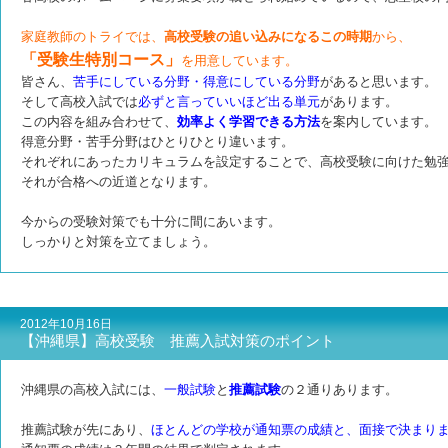
家庭教師のトライでは、
高校受験の追い込みになるこの時期
から、
「受験生特別コース」
を用意しています。
皆さん、
苦手にしている分野・得意にしている分野
があると思います。
そして高校入試では
必ずと言っていいほど出る単元
があります。
この内容を組み合わせて、
効率よく学習できる方法
を案内しています。
得意分野・苦手分野はひとりひとり違います。
それぞれにあったカリキュラムを設定することで、高校受験に向けた勉
それが合格への近道となります。
今からの受験対策でも十分に間にあいます。
しっかりと対策を立てましょう。
2012年10月16日
【沖縄県】高校受験 推薦入試対策のポイント
沖縄県の高校入試には、
一般試験
と
推薦試験
の２通りあります。
推薦試験が先にあり、
ほとんどの学校が通知票の成績と、面接で決まり