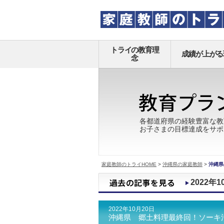
トライの教育理
成績が上がる
念
各都道府県の経験豊富な教
お子さまの目標達成をサポ
家庭教師のトライHOME
>
沖縄県の家庭教師
>
沖縄県
2022年1
2022年10月20日
沖縄県 郷土料理最終回！ソーキ