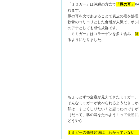
「ミミガー」は沖縄の方言で
「
豚の耳
」
を
れます。
豚の耳を火であぶることで表皮の毛を処理
軟骨のコリコリとした食感が人気で、ポン
のアテとしても相性抜群です。
「ミミガー」はコラーゲンを多く含み、
健
るようになりました。
ちょっとずつ全容が見えてきたミミガー。
そんなミミガーが食べられるようなきっか
私は、すごくしりたい！と思ったのですが
（だって、豚の耳をたべよう！って最初に
どうやら
ミミガーの発祥起源は わかっていない 