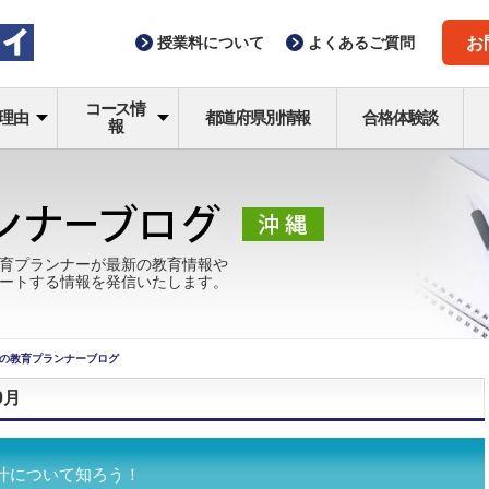
授業料
について
よくある
ご質問
お
コース情
理由
都道府県別情報
合格体験談
報
育プランナーが最新の教育情報や
ートする情報を発信いたします。
の教育プランナーブログ
0月
汁について知ろう！