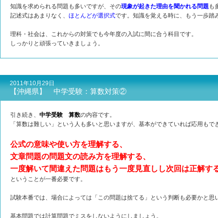
知識を求められる問題も多いですが、その
現象が起きた理由を聞かれる問題
も
記述式はあまりなく、
ほとんどが選択式
です。知識を覚える時に、もう一歩踏
理科・社会は、これからの対策でも今年度の入試に間に合う科目です。
しっかりと頑張っていきましょう。
2011年10月29日
【沖縄県】 中学受験：算数対策②
引き続き、
中学受験 算数
の内容です。
「算数は難しい」という人も多いと思いますが、基本ができていれば応用もで
公式の意味や使い方を理解する、
文章問題の問題文の読み方を理解する、
一度解いて間違えた問題はもう一度見直しし次回は正解す
ということが一番必要です。
試験本番では、場合によっては「この問題は捨てる」という判断も必要かと思
基本問題では計算問題でミスをしないようにしましょう。