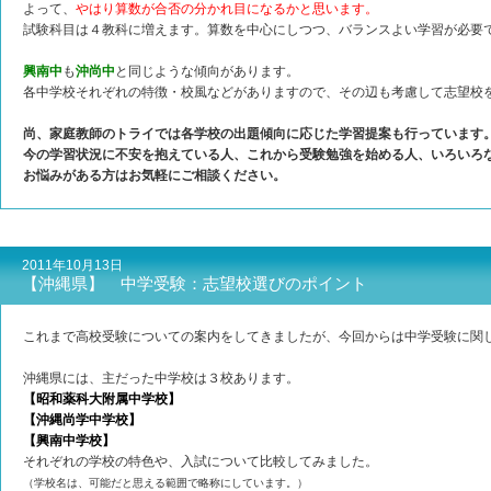
よって、
やはり算数が合否の分かれ目になるかと思います。
試験科目は４教科に増えます。算数を中心にしつつ、バランスよい学習が必要
興南中
も
沖尚中
と同じような傾向があります。
各中学校それぞれの特徴・校風などがありますので、その辺も考慮して志望校
尚、家庭教師のトライでは各学校の出題傾向に応じた学習提案も行っています
今の学習状況に不安を抱えている人、これから受験勉強を始める人、いろいろ
お悩みがある方はお気軽にご相談ください。
2011年10月13日
【沖縄県】 中学受験：志望校選びのポイント
これまで高校受験についての案内をしてきましたが、今回からは中学受験に関
沖縄県には、主だった中学校は３校あります。
【昭和薬科大附属中学校】
【沖縄尚学中学校】
【興南中学校】
それぞれの学校の特色や、入試について比較してみました。
（学校名は、可能だと思える範囲で略称にしています。）