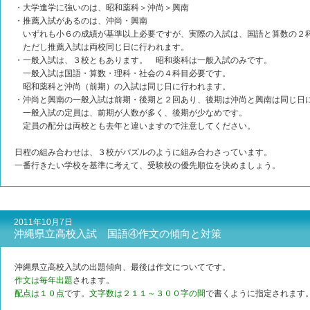
・大学進学に強いのは、昭和薬科＞沖尚＞興南
・推薦入試があるのは、沖尚・興南
いずれも小６の成績が基準以上必要ですが、実際の入試は、国語と算数の２
ただし推薦入試は両校同じ日に行われます。
・一般入試は、３校ともあります。 昭和薬科は一般入試のみです。
一般入試は国語・算数・理科・社会の４科目必要です。
昭和薬科と沖尚（前期）の入試は同じ日に行われます。
・沖尚と興南の一般入試は前期・後期と２回あり、後期は沖尚と興南は同じ日
一般入試の定員は、前期が人数が多く、後期が少なめです。
定員の配分は両校とも去年と違いますので注意してください。
日程の組み合わせは、３校がパズルのように組み合わさっています。
一番行きたい学校を基準に考えて、受験校の優先順位を決めましょう。
2011年10月7日
沖縄県立高校入試 国語④作文の傾向と対策
沖縄県立高校入試の出題傾向、最後は作文についてです。
作文は毎年出題
されます。
配点は１０点
です。
文字数は２１１～３００字の間
で書くように指定されます