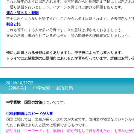
これも毎年のように出題されます。基本問題から応用問題まで幅広く出題され
一通り演習を行いましょう。パターンを覚えれば解ける問題もあります。
速さ・道のり・時間
苦手に思う人も多い分野ですが、ここからも必ず出題されます。過去問題など
割合と比
これも苦手にする人が多い分野です。％の意味は押さえておきましょう。
文章の意味、求められているのは何か、等の問題分の理解確実にしましょう。
他にも出題される分野は多くありますし、中学校によっても変わります。
トライでは志望校別の出題傾向にあわせた学習を行っています。詳細はお問
2011年10月27日
【沖縄県】 中学受験：国語対策
中学受験 国語の対策
についてです。
①読解問題はスピードが大事
国語に関しては、文章が長く、読むのが大変です。説明文や物語などジャンル
ただ、内容はきちんと読めば理解できるものです。
説明文は「キーワード」を、物語は「誰が何をして何を考えたか」を汲みなが