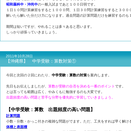
昭和薬科中・沖尚中
の一般入試まであと１００日弱です。
１日１０問計算練習をすると１０００問、１日３０問計算練習をすると３００
解いたら解いた分だけ力になります。過去問題の計算問題だけを練習するのも
期間は短いですが、やれることは多々あると思います。
しっかり頑張っていきましょう。
2011年10月28日
【沖縄県】 中学受験：算数対策①
今回と次回の２回にわたり、
中学受験：算数の対策
を案内します。
先日もお伝えしましたが、
算数が受験の合否を決める一番のポイント
です。
とは言っても範囲は広く、やみくもに勉強するのも大変です。
出題頻度の高い問題と苦手な分野を優先的に学習していきましょう。
【中学受験：算数 出題頻度の高い問題】
計算問題
小数・分数・かっこ付きの複雑な問題がでます。ただ、工夫をすれば早く解け
体積と表面積