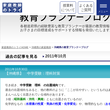
授業料
よくある
について
ご質問
トライの教育理念
各都道府県の経験豊富な教育プランナーが最新の教育情報
お子さまの目標達成をサポートする情報を発信いたします
成績が上がる理由
コース情報
家庭教師のトライHOME
>
沖縄県の家庭教師
>
沖縄県の教育プランナーブログ
都道府県別情報
2011年10月
合格体験談
2011年10月30日
キャンペーン情報
【沖縄県】 中学受験：理科対策
受験情報
引き続き、
中学受験 理科 の出題傾向
です。
過去の出題傾向をみると、他の教科のように「ここが出やすい」というものは
まんべんなく出題されている傾向があります。
３校（
昭和薬科・沖尚・興南
）ともに出題されているのが、
化学的なもの（
水溶液の性質・気体の性質・化学変化
）や、物理的なもの（
お