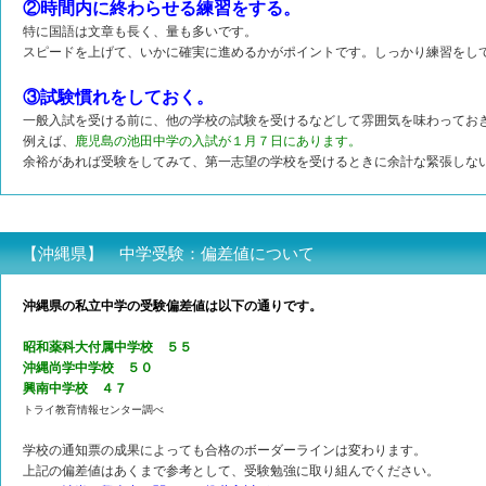
②時間内に終わらせる練習をする。
特に国語は文章も長く、量も多いです。
スピードを上げて、いかに確実に進めるかがポイントです。しっかり練習をし
③試験慣れをしておく。
一般入試を受ける前に、他の学校の試験を受けるなどして雰囲気を味わってお
例えば、
鹿児島の池田中学の入試が１月７日にあります。
余裕があれば受験をしてみて、第一志望の学校を受けるときに余計な緊張しな
【沖縄県】 中学受験：偏差値について
沖縄県の私立中学の受験偏差値は以下の通りです。
昭和薬科大付属中学校 ５５
沖縄尚学中学校 ５０
興南中学校 ４７
トライ教育情報センター調べ
学校の通知票の成果によっても合格のボーダーラインは変わります。
上記の偏差値はあくまで参考として、受験勉強に取り組んでください。