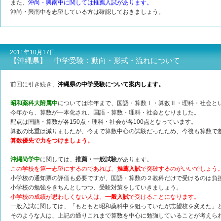
また、
沖尚・興南中に関しては推薦入試があります。
沖尚・興南中を志望している方は確認しておきましょう。
2011年10月17日
【沖縄県】 中学受験：動向・形式・流れについて
前回に引き続き、
沖縄県の中学受験について案内します。
昭和薬科大附属中
については昨年まで、国語・算数Ⅰ・算数Ⅱ・理科・社会と
今年から、算数が一本化され、国語・算数・理科・社会となりました。
配点は国語・算数が各150点・理科・社会が各100点となっています。
算数の比重は減りましたが、今まで算数中心の試験だったため、今後も算数で
算数優先で力をつけましょう。
沖縄尚学中
に関しては、
推薦・一般試験
があります。
この学校を第一志望にするのであれば、
推薦入試
で突破するのがいいでしょう
小学校の通知票の評価も必要ですが、国語・算数の２教科だけで受けるのは負
小学校の勉強をきちんとしつつ、受験対策をしていきましょう。
小学校の成績が思わしくない人は、
一般入試
で受けることになります。
一般入試に関しては、「もともと昭和薬科中を狙っていたが志望校を変えた」
そのような人は、上記の通りこれまで算数を中心に勉強していることが考えら