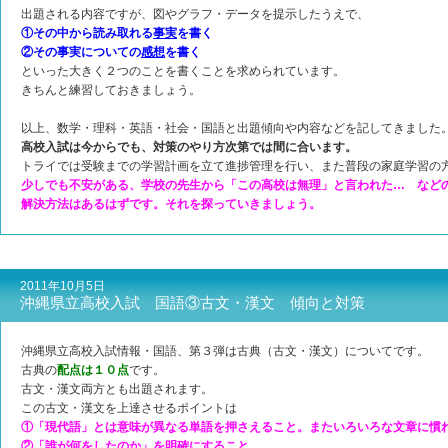
出題される内容ですが、図やグラフ・データを提示したうえで、
①その中から読み取れる
事実
を書く
②その事実についての
感想
を書く
といった大きく２つのことを書くことを求められています。
きちんと練習しておきましょう。
以上、数学・理科・英語・社会・国語と出題傾向や内容などを記してきました
高校入試は今からでも、対策のやり方次第では間に合います。
トライでは受験までの学習計画を立て進捗管理を行い、また普段の家庭学習の
少しでも不安がある、学校の先生から「この高校は無理」と言われた… など
解決方法はあるはずです。それを探っていきましょう。
2011年10月5日
沖縄県立高校入試 国語③古文・漢文 傾向と対策
沖縄県立高校入試情報・国語、第３弾は古典（古文・漢文）についてです。
古典の
配点は１０点
です。
古文・漢文両方とも出題されます。
この古文・漢文を上達させるポイントは
①「現代語」とは意味が異なる単語を押さえること。またいろいろな文章に慣
②「誰が何をしたのか」を明確にすること