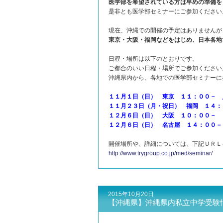
医学部を希望されている方は早めの準備を
是非とも医学部セミナーにご参加ください
現在、沖縄での開催の予定はありませんが
東京・大阪・福岡などをはじめ、日本各地
日程・場所は以下のとおりです。
ご都合のいい日程・場所でご参加ください
沖縄県内から、各地での医学部セミナーに
１１月１日（日） 東京 １１：００－
１１月２３日（月・祝日） 福岡 １４：
１２月６日（日） 大阪 １０：００－
１２月６日（日） 名古屋 １４：００－
開催場所や、詳細については、下記ＵＲＬ
http://www.trygroup.co.jp/med/seminar/
2015年10月20日
【沖縄県】沖縄県内私立中学受験