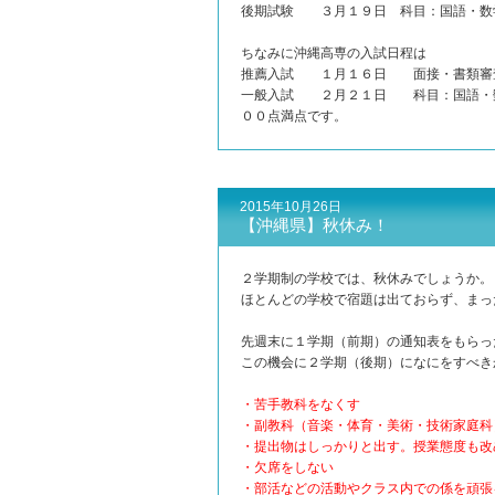
後期試験 ３月１９日 科目：国語・数
ちなみに沖縄高専の入試日程は
推薦入試 １月１６日 面接・書類審
一般入試 ２月２１日 科目：国語・数
００点満点です。
2015年10月26日
【沖縄県】秋休み！
２学期制の学校では、秋休みでしょうか。
ほとんどの学校で宿題は出ておらず、まっ
先週末に１学期（前期）の通知表をもらっ
この機会に２学期（後期）になにをすべき
・苦手教科をなくす
・副教科（音楽・体育・美術・技術家庭科
・提出物はしっかりと出す。授業態度も改
・欠席をしない
・部活などの活動やクラス内での係を頑張