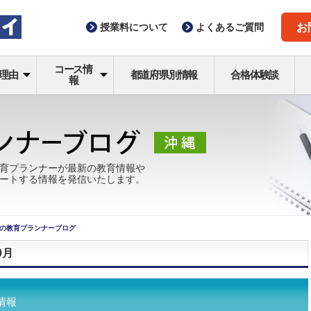
授業料
について
よくある
ご質問
お
コース情
理由
都道府県別情報
合格体験談
報
育プランナーが最新の教育情報や
ートする情報を発信いたします。
の教育プランナーブログ
0月
情報