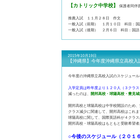
【カトリック中学校】
保護者同伴
推薦入試 １１月２８日 作文
一般入試（前期） １月１０日 科目：国
一般入試（後期） ２月６日 科目：国語
2015年10月19日
【沖縄県】今年度沖縄県立高校入
今年度の沖縄県立高校入試のスケジュール
入学定員は昨年度より１２０人（３クラス
減ったのは、
開邦高校・球陽高校・豊見城
開邦高校と球陽高校は中学校開設のため、
クラス減少に関連して、開邦高校はこれま
球陽高校に関して、国際英語科が４クラス
開邦高校・球陽高校はもともと受験希望者
○今後のスケジュール（２０１