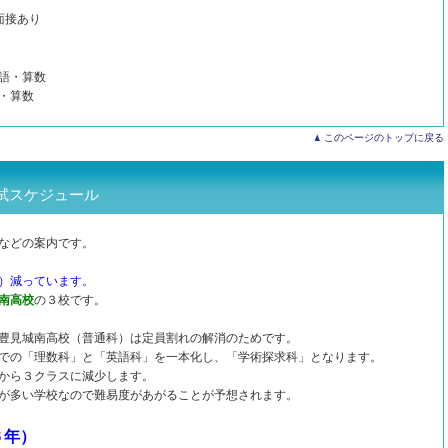
面接あり
語・算数
・算数
このページのトップに戻る
試スケジュール
などの案内です。
）減っています。
南高校
の３校です。
豊見城南高校（普通科）は定員割れの解消のためです。
での「理数科」と「英語科」を一本化し、「学術探求科」となります。
から３クラスに減少します。
が多い学校なので難易度があがることが予想されます。
６年）