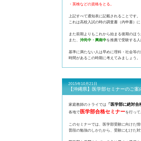
・英検などの資格をとる。
上記すべて通知表に記載されることです。
これは高校入試の時の調査書（内申書）に
また前期よりもこれから始まる後期のほう
また、
沖尚中・興南中
を推薦で受験する人
基準に満たない人は早めに理科・社会等の
時間があるこの時期に考えてみましょう。
2015年10月21日
【沖縄県】医学部セミナーのご案
「医学部に絶対合
家庭教師のトライでは
医学部合格セミナー
各地で
を行って
このセミナーでは、医学部受験に向けた情
普段の勉強のしかたから、受験にむけた対