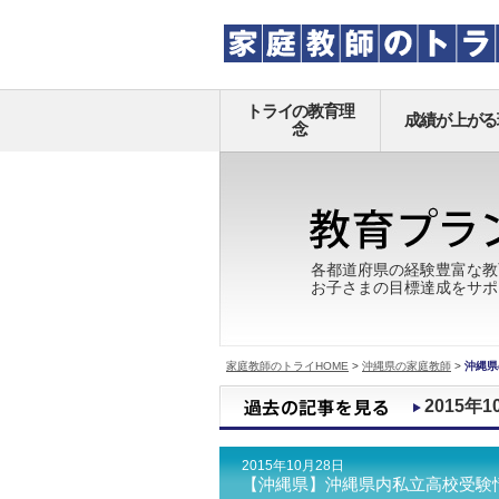
トライの教育理
成績が上がる
念
各都道府県の経験豊富な教
お子さまの目標達成をサポ
家庭教師のトライHOME
>
沖縄県の家庭教師
>
沖縄県
2015年1
2015年10月28日
【沖縄県】沖縄県内私立高校受験