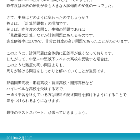
昨年度は理科の難化が最も大きな入試傾向の変化の一つでした。
さて、中身はどのように変わったのでしょうか？
答えは、「計算問題数」の増加です。
例えば、昨年度の大問１、生物の問題であれば
「蒸散量の計算」などが計算問題にあたるものです。
完全解答率は2.0%で、非常に難度の高い問題であったことがわかります。
このように、計算問題は全体的に正答率が低くなっております。
したがって、中堅～中堅以下レベルの高校を受験する場合は、
このような難度の高い問題よりも、
周りが解ける問題をしっかりと解いていくことが重要です。
那覇国際高校・那覇高校・首里高校・開邦高校など
ハイレベルな高校を受験する方で、
一通り学習を終えている方は理科の記述問題を解けるようにすることで
差をつけられるようになります。
最後のラストスパート、頑張っていきましょう。
2019年2月11日