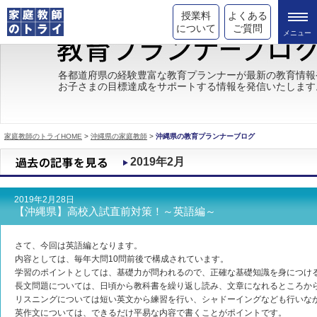
授業料
よくある
について
ご質問
トライの教育理念
各都道府県の経験豊富な教育プランナーが最新の教育情報
お子さまの目標達成をサポートする情報を発信いたします
成績が上がる理由
コース情報
家庭教師のトライHOME
>
沖縄県の家庭教師
>
沖縄県の教育プランナーブログ
都道府県別情報
2019年2月
合格体験談
2019年2月28日
キャンペーン情報
【沖縄県】高校入試直前対策！～英語編～
受験情報
さて、今回は英語編となります。
内容としては、毎年大問10問前後で構成されています。
学習のポイントとしては、基礎力が問われるので、正確な基礎知識を身につけ
長文問題については、日頃から教科書を繰り返し読み、文章になれるところか
リスニングについては短い英文から練習を行い、シャドーイングなども行いな
英作文については、できるだけ平易な内容で書くことがポイントです。