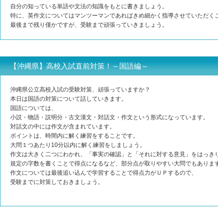
自分の知っている単語や文法の知識をもとに書きましょう。
特に、英作文についてはマンツーマンであればきめ細かく指導させていただく
最後まで残り僅かですが、受験まで頑張っていきましょう。
【沖縄県】高校入試直前対策！～国語編～
沖縄県公立高校入試の受験対策、頑張っていますか？
本日は国語の対策について話していきます。
国語については、
小説・物語・説明分・古文漢文・対話文・作文という形式になっています。
対話文の中には作文が含まれています。
ポイントは、時間内に解く練習をすることです。
大問１つあたり10分以内に解く練習をしましょう。
作文は大きく二つにわかれ、「事実の確認」と「それに対する意見」をはっき
規定の字数を書くことで得点になるなど、部分点が取りやすい大問でもありま
作文については最後追い込んで学習することで得点力がＵＰするので、
受験までに対策しておきましょう。