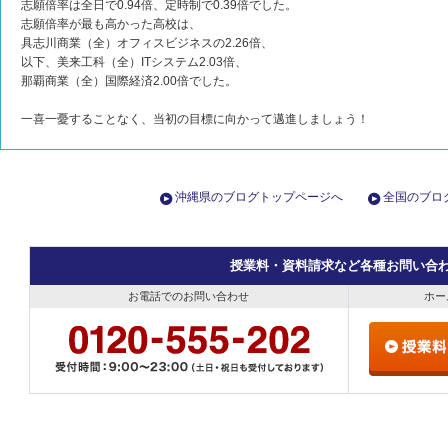
志願倍率は全日で0.94倍、定時制で0.39倍でした。
志願倍率が最も高かった高校は、
具志川商業（全）オフィスビジネスの2.26倍、
以下、美来工科（全）ITシステム2.03倍、
那覇商業（全）国際経済2.00倍でした。
一喜一憂することなく、当初の目標に向かって邁進しましょう！
沖縄県のブログトップページへ
全国のブロ
授業料・資料請求など各種お問い合
お電話でのお問い合わせ
ホー