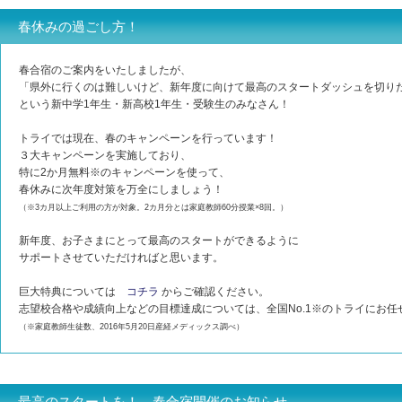
春休みの過ごし方！
春合宿のご案内をいたしましたが、
「県外に行くのは難しいけど、新年度に向けて最高のスタートダッシュを切り
という新中学1年生・新高校1年生・受験生のみなさん！
トライでは現在、春のキャンペーンを行っています！
３大キャンペーンを実施しており、
特に2か月無料※のキャンペーンを使って、
春休みに次年度対策を万全にしましょう！
（※3カ月以上ご利用の方が対象。2カ月分とは家庭教師60分授業×8回。）
新年度、お子さまにとって最高のスタートができるように
サポートさせていただければと思います。
巨大特典については
コチラ
からご確認ください。
志望校合格や成績向上などの目標達成については、全国No.1※のトライにお任
（※家庭教師生徒数、2016年5月20日産経メディックス調べ）