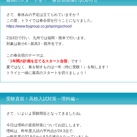
最高のスタートを！ 春合宿開催のお知らせ
さて、春休みの予定は立てられていますか？
この度、トライでは春合宿を行うことになりました。
https://www.trygroup.co.jp/springschool/
2泊3日で行い、九州では福岡・熊本で行います。
対象は新小6～新高3・既卒生です。
この春合宿のテーマは、
「
1年間の計画を立てるスタート合宿
」です！
夏ではなく、春を制すものは一年（特に受験！）を制します！
トライと一緒に最高のスタートを切りましょう！
受験直前！高校入試対策～理科編～
さて、いよいよ受験間近となってきましたね。
今日は理科の直前対策についてお話しします。
理科は、昨年度入試の平均点が24.3点で、
一昨年度の32.8点から8.5点減少となっていました。