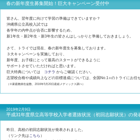
春の新年度生募集開始！巨大キャンペーン受付中
皆さん、翌年度に向けて学習の準備はできていますか？
沖縄県公立高校入試では
各学年の内申点が合否に影響するため、
新1年生・新2年生・新3年生の皆さんはしっかりと準備しておきましょう。
さて、トライでは現在、春の新年度生を募集しております。
３大キャンペーンを実施しており、
新年度、お子様にとって最高のスタートができるように
サポートさせていただければと思います。
巨大特典については
コチラ
からご確認ください。
志望校合格や成績向上などの目標達成については、全国No.1
のトライにお任
※
（※家庭教師生徒数、2016年5月20日産経メディックス調べ）
2019年2月9日
平成31年度県立高等学校入学者選抜状況（初回志願状況）の発
昨日、高校の初回志願状況が発表されました。
（リンク先は
こちら
）