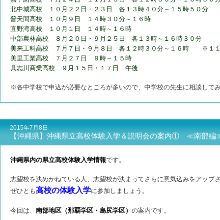
北中城高校 １０月２２日・２３日 各１３時４０分～１５時５０分
普天間高校 １０月９日 １４時３０分～１６時
宜野湾高校 １０月１日 １４時～１６時
中部農林高校 ８月２０日・９月２５日 各１３時～１６時３０分
美来工科高校 ７月７日・９月８日 各１２時３０分～１６時 ※１１
美里工業高校 ７月２７日 ９時～１５時
具志川商業高校 ９月１５日・１７日 午後
※各中学校で申込が必要なところが多いので、中学校の先生に相談して
2015年7月8日
【沖縄県】沖縄県立高校体験入学＆説明会の案内① ≪南部編
沖縄県内の県立高校体験入学情報
です。
志望校を決めかねている人、志望校が決まってさらに意気込みをアップ
高校の体験入学
ぜひとも
に参加しましょう。
今回は、
南部地区（那覇学区・島尻学区）
の案内です。