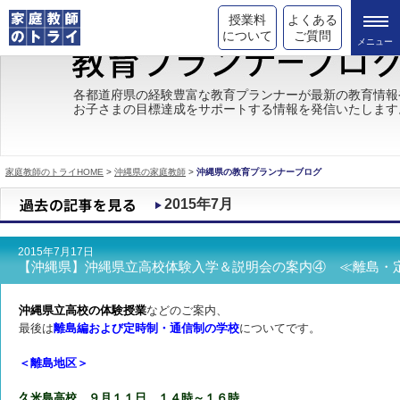
授業料
よくある
について
ご質問
トライの教育理念
各都道府県の経験豊富な教育プランナーが最新の教育情報
お子さまの目標達成をサポートする情報を発信いたします
成績が上がる理由
コース情報
家庭教師のトライHOME
>
沖縄県の家庭教師
>
沖縄県の教育プランナーブログ
都道府県別情報
2015年7月
合格体験談
2015年7月17日
キャンペーン情報
【沖縄県】沖縄県立高校体験入学＆説明会の案内④ ≪離島・
受験情報
沖縄県立高校の体験授業
などのご案内、
最後は
離島編および定時制・通信制の学校
についてです。
＜離島地区＞
久米島高校 ９月１１日 １４時～１６時