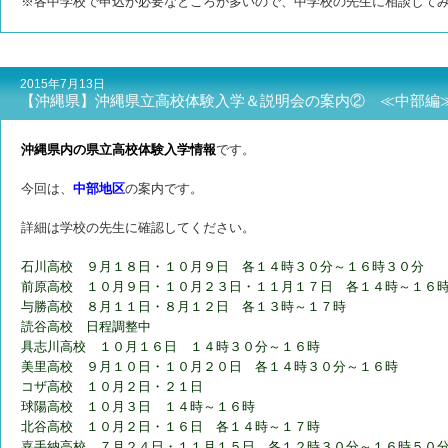
※各中学校で申込が必要なところが多いので、中学校の先生に相談して
2015年7月13日
【沖縄県】沖縄県立高校体験入学＆説明会の案内② ≪中部編
沖縄県内の県立高校体験入学情報
です。
今回は、
中部地区
の案内です。
詳細は学校の先生に確認してください。
石川高校 ９月１８日・１０月９日 各１４時３０分～１６時３０分
前原高校 １０月９日・１０月２３日・１１月１７日 各１４時～１６
与勝高校 ８月１１日・８月１２日 各１３時～１７時
読谷高校 日程調整中
具志川高校 １０月１６日 １４時３０分～１６時
美里高校 ９月１０日・１０月２０日 各１４時３０分～１６時
コザ高校 １０月２日・２１日
球陽高校 １０月３日 １４時～１６時
北谷高校 １０月２日・１６日 各１４時～１７時
嘉手納高校 ７月２４日・１１月１５日 各１２時３０分～１６時５０