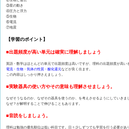
②生物と遺伝
③星の動き
④圧力と浮力
⑤生物
⑥電流
⑦地震
【学習のポイント】
■出題頻度が高い単元は確実に理解しましょう
英語・数学はほとんどの単元で出題頻度は高いですが、理科の出題頻度が高い
電流・生物・気体の性質・酸化還元
などが良く出ます。
この内容はしっかり押さえましょう。
■実験器具の使い方やその意味も理解させましょう。
なぜそうなるのか、なぜその器具を使うのか、を考えさせるようにしていきま
なぜ？が解明することで伸びることもあります。
■音読をしましょう。
理科は勉強の優先順位は低い科目です。日々少しずつでも学習を行う必要があ