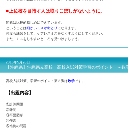
■上位校を目指す人は取りこぼしがないように。
問題は比較的易しめにできています。
ということは
細かいミスが命とり
になります。
何度も練習をして、ケアレスミスをなくすようにしてください。
また、ミスをしやすいところを見つけましょう。
2016年5月20日
【沖縄県】沖縄県立高校 高校入試対策学習のポイント ～数
高校入試対策、学習のポイント第２弾は
数学
です。
【出題内容】
①計算問題
②雑問
③平面図形
④作図
⑤比例の問題