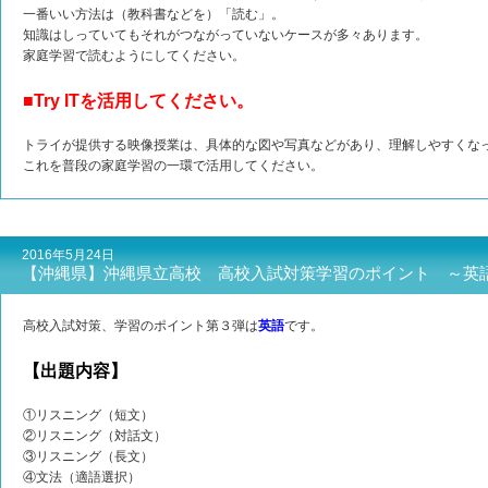
一番いい方法は（教科書などを）「読む」。
知識はしっていてもそれがつながっていないケースが多々あります。
家庭学習で読むようにしてください。
■Try ITを活用してください。
トライが提供する映像授業は、具体的な図や写真などがあり、理解しやすくな
これを普段の家庭学習の一環で活用してください。
2016年5月24日
【沖縄県】沖縄県立高校 高校入試対策学習のポイント ～英
高校入試対策、学習のポイント第３弾は
英語
です。
【出題内容】
①リスニング（短文）
②リスニング（対話文）
③リスニング（長文）
④文法（適語選択）