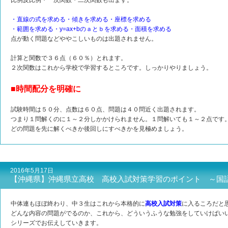
比例反比例・一次関数・二次関数も出ます。
・直線の式を求める・傾きを求める・座標を求める
・範囲を求める・y=ax+bのａとｂを求める・面積を求める
点が動く問題などややこしいものは出題されません。
計算と関数で３６点（６０％）とれます。
２次関数はこれから学校で学習するところです。しっかりやりましょう。
■時間配分を明確に
試験時間は５０分、点数は６０点、問題は４０問近く出題されます。
つまり１問解くのに１～２分しかかけられません。１問解いても１～２点です
どの問題を先に解くべきか後回しにすべきかを見極めましょう。
2016年5月17日
【沖縄県】沖縄県立高校 高校入試対策学習のポイント ～国
中体連もほぼ終わり、中３生はこれから本格的に
高校入試対策
に入るころだと
どんな内容の問題がでるのか、これから、どういうふうな勉強をしていけばい
シリーズでお伝えしていきます。