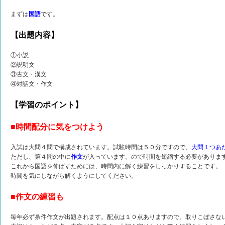
まずは
国語
です。
【出題内容】
①小説
②説明文
③古文・漢文
④対話文・作文
【学習のポイント】
■時間配分に気をつけよう
入試は大問４問で構成されています。試験時間は５０分ですので、
大問１つあ
ただし、第４問の中に
作文
が入っています。ので時間を短縮する必要がありま
これから国語を伸ばすためには、時間内に解く練習をしっかりすることです。
時間を気にしながら解くようにしてください。
■作文の練習も
毎年必ず条件作文が出題されます。配点は１０点ありますので、取りこぼさな