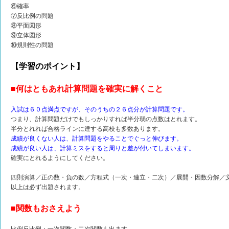
⑥確率
⑦反比例の問題
⑧平面図形
⑨立体図形
⑩規則性の問題
【学習のポイント】
■何はともあれ計算問題を確実に解くこと
入試は６０点満点ですが、そのうちの２６点分が計算問題です。
つまり、計算問題だけでもしっかりすれば半分弱の点数はとれます。
半分とれれば合格ラインに達する高校も多数あります。
成績が良くない人は、計算問題をやることでぐっと伸びます。
成績が良い人は、計算ミスをすると周りと差が付いてしまいます。
確実にとれるようにしてください。
四則演算／正の数・負の数／方程式（一次・連立・二次）／展開・因数分解／
以上は必ず出題されます。
■関数もおさえよう