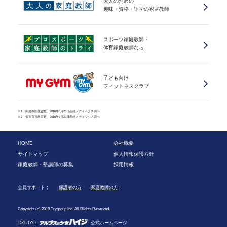
大人のための
趣味・資格・語学の家庭教師
スポーツ家庭教師・
体育家庭教師なら
子ども向け
フィットネスクラブ
※1 家庭教師生徒数、2016年5月20日産經メディックス調べ
※2 個別直営教室数、2016年5月20日産經メディックス調べ
HOME
会社概要
サイトマップ
個人情報保護方針
家庭教師・塾講師の募集
採用情報
会員サポート：
保護者の方
家庭教師の方
Copyright (c) 2019 Trygroup Inc. All Rights Reserved.
©ZUIYO
公式ホームページ