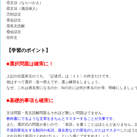
⑤文法（ならべかえ）
⑥文法（適語挿入）
⑦対話文
⑧会話文
⑨長文読解
⑩会話文
⑪作文
【学習のポイント】
■選択問題は確実に！
上記の出題単元のうち、「記述式」は〔１１〕の作文だけです。
他はすべて選択・並べ替えです。選ぶ練習をしましょう。
なぜ、これは過去形になるのか、toの次には何が来るのか等、明確にしましょ
■基礎的事項も確実に
文法問題・長文読解問題もそれほど難しい問題はでません。
教科書にでるような文章をきちんとマスターすることが大事です。
また、選択式の問題が多いので、「単語」を書くことはほとんどありません。
不規則変化をする動詞や名詞、過去形などの変化のしかたはマスター
したほう
それ以外は単語はよめればいい、という感じですすめましょう。