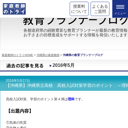
授業料
よくある
について
ご質問
トライの教育理念
各都道府県の経験豊富な教育プランナーが最新の教育情報
お子さまの目標達成をサポートする情報を発信いたします
成績が上がる理由
コース情報
家庭教師のトライHOME
>
沖縄県の家庭教師
>
沖縄県の教育プランナーブログ
都道府県別情報
2016年5月
合格体験談
2016年5月27日
キャンペーン情報
【沖縄県】沖縄県立高校 高校入試対策学習のポイント ～理
受験情報
高校入試対策、学習のポイント第４弾は
理科
です。
【出題内容】
①気体の性質