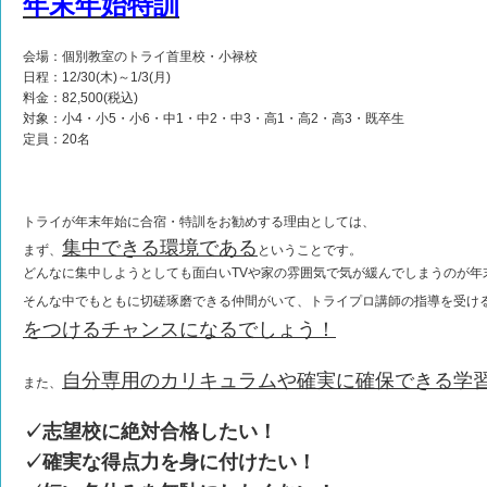
年末年始特訓
会場：個別教室のトライ首里校・小禄校
日程：12/30(木)～1/3(月)
料金：82,500(税込)
対象：小4・小5・小6・中1・中2・中3・高1・高2・高3・既卒生
定員：20名
トライが年末年始に合宿・特訓をお勧めする理由としては、
集中できる環境である
まず、
ということです。
どんなに集中しようとしても面白いTVや家の雰囲気で気が緩んでしまうのが年
そんな中でもともに切磋琢磨できる仲間がいて、トライプロ講師の指導を受け
をつけるチャンスになるでしょう！
自分専用のカリキュラムや確実に確保できる学
また、
✓志望校に絶対合格したい！
✓確実な得点力を身に付けたい！