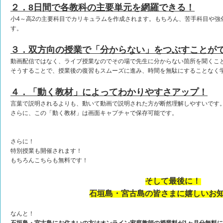
２．8日間で各教科の主要単元を網羅できる！
小4～高2の主要科目でカリキュラムを作成されます。もちろん、苦手科目や強
す。
３．双方向の授業で「分からな
い」をつぶすことが
動画配信ではなく、ライブ授業なのでその場で先生に分からない箇所を聞くこ
そうすることで、授業後の復習もスムーズに進み、時間を無駄にすることなく
４．「動く教材」によってわかりやすさアップ！
言葉で説明されるよりも、動いて動画で説明された方が断然理解しやすいです
さらに、この「動く教材」は画面キャプチャで保存可能です。
さらに！
特別授業も開催されます！
もちろんこちらも無料です！
そして最後に！
石垣島・宮古島の皆さまに嬉しいお
なんと！