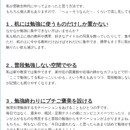
私が受験生時代にやってよかったと思う方法です。
もちろん個人差もありますので、「へぇ～そうなんだ～」くらいで流し見して
1．机には勉強に使うものだけしか置かない
なかなか勉強に集中できない方はいませんか？
私も机の上に他の教科や携帯、好きなアイドルの写真を飾っていたりして、集
ただ、机の上に今やる教科だけおけばそれだけに集中でき、携帯もすぐ手に取
触りたい欲も減少します。
2．普段勉強しない空間でやる
私は家や教室では集中できず、家付近の図書館や近場の静かなカフェなどで行
「ここで勉強してる私かっこいいかも」という考えもありつつ、普段勉強しな
が記憶にも残りやすくなります。
3．勉強終わりにプチご褒美を設ける
無理矢理勉強するモチベーションをあげることもひとつの手です。
毎日ではなく、週末や、模試・定期テストの後にコンビニスイーツだったり、
ンが上がるものを用意すると普段の勉強からモチベーションが上がりますよね
もちろん、何もない日でも「今日は疲れたな」と思ったらあまり詰めて勉強せ
うのも私は大いにありだと思いますよ！！！