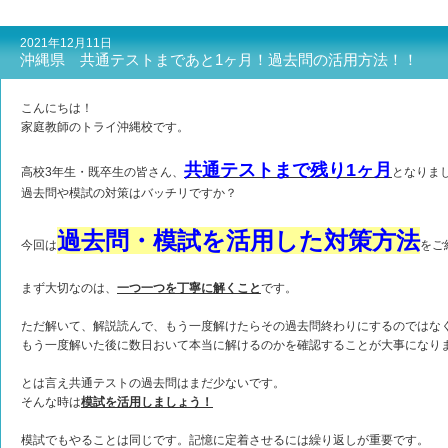
2021年12月11日
沖縄県 共通テストまであと1ヶ月！過去問の活用方法！！
こんにちは！
家庭教師のトライ沖縄校です。
共通テストまで残り1ヶ月
高校3年生・既卒生の皆さん、
となりま
過去問や模試の対策はバッチリですか？
過去問・模試を活用した対策方法
今回は
をご
まず大切なのは、
一つ一つを丁寧に解くこと
です。
ただ解いて、解説読んで、もう一度解けたらその過去問終わりにするのではな
もう一度解いた後に数日おいて本当に解けるのかを確認することが大事になり
とは言え共通テストの過去問はまだ少ないです。
そんな時は
模試を活用しましょう！
模試でもやることは同じです。記憶に定着させるには繰り返しが重要です。