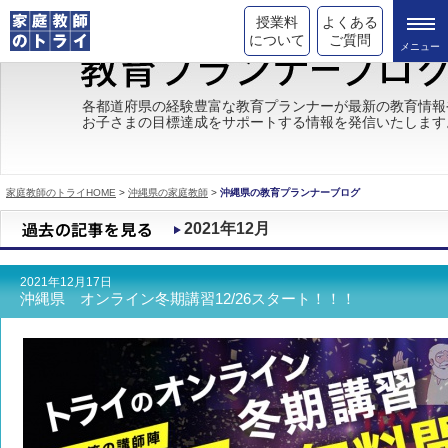
授業料
よくある
について
ご質問
トライの教育理念
各都道府県の経験豊富な教育プランナーが最新の教育情報
お子さまの目標達成をサポートする情報を発信いたします
成績が上がる理由
コース情報
家庭教師のトライHOME
>
沖縄県の家庭教師
>
沖縄県の教育プランナーブログ
都道府県別情報
2021年12月
合格体験談
2021年12月17日
キャンペーン情報
沖縄県 オンライン冬期講習12/26スタート！！！
受験情報