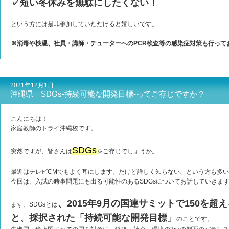
✓短い冬休みを無駄にしたくない！
という方には是非参加していただけると嬉しいです。
※消毒や検温、社員・講師・チューターへのPCR検査等の感染症対策も行って
2021年12月1日
沖縄県 SDGs-持続可能な開発目標-ってご存じですか？
こんにちは！
家庭教師のトライ沖縄校です。
SDGs
突然ですが、皆さんは
をご存じでしょうか。
最近はテレビCMでもよく耳にします。だけど詳しく知らない、という方も多
今回は、入試の時事問題にも出る可能性のあるSDGsについてお話していきま
、2015年9月の国連サミットで150を
まず、SDGsとは
と、採択された「持続可能な開発目標」
のことです。