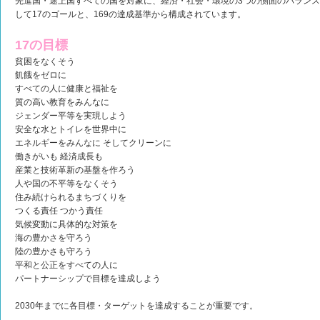
先進国・途上国すべての国を対象に、経済・社会・環境の3つの側面のバラン
して17のゴールと、169の達成基準から構成されています。
17の目標
貧困をなくそう
飢餓をゼロに
すべての人に健康と福祉を
質の高い教育をみんなに
ジェンダー平等を実現しよう
安全な水とトイレを世界中に
エネルギーをみんなに そしてクリーンに
働きがいも 経済成長も
産業と技術革新の基盤を作ろう
人や国の不平等をなくそう
住み続けられるまちづくりを
つくる責任 つかう責任
気候変動に具体的な対策を
海の豊かさを守ろう
陸の豊かさも守ろう
平和と公正をすべての人に
パートナーシップで目標を達成しよう
2030年までに各目標・ターゲットを達成することが重要です。