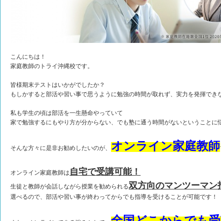
こんにちは！
家庭教師のトライ沖縄校です。
皆様期末テストはいかがでしたか？
もしかすると部活や習い事で思うように勉強の時間が取れず、実力を発揮でき
私も学生の頃は部活を一生懸命やっていて
家で勉強するにもやり方が分からない、でも塾に通う時間がないということに
オンライン家庭教師
そんな方々に是非お勧めしたいのが、
自宅で受講可能！
オンライン家庭教師は
双方向のマンツーマン
生徒と教師が会話しながら授業を勧められる
選べるので、部活や習い事が終わってからでも指導を受けることが可能です！
全国どこからでも受