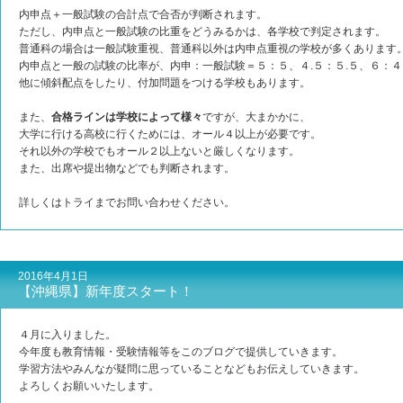
内申点＋一般試験の合計点で合否が判断されます。
ただし、内申点と一般試験の比重をどうみるかは、各学校で判定されます。
普通科の場合は一般試験重視、普通科以外は内申点重視の学校が多くあります
内申点と一般の試験の比率が、内申：一般試験＝５：５、４.５：５.５、６：
他に傾斜配点をしたり、付加問題をつける学校もあります。
また、
合格ラインは学校によって様々
ですが、大まかかに、
大学に行ける高校に行くためには、オール４以上が必要です。
それ以外の学校でもオール２以上ないと厳しくなります。
また、出席や提出物などでも判断されます。
詳しくはトライまでお問い合わせください。
2016年4月1日
【沖縄県】新年度スタート！
４月に入りました。
今年度も教育情報・受験情報等をこのブログで提供していきます。
学習方法やみんなが疑問に思っていることなどもお伝えしていきます。
よろしくお願いいたします。