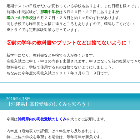
定期テストの日程がだいぶ変わっている学校もあります。また日程も様々です
前期の中間試験が、
那覇中学校
は５月２６日・２７日にありますが、
隣の上山中学校
は６月２７日・２８日と約１ヶ月のずれがあります。
同じ学校でも昨年度と大幅に違うところもありますので、確認してください。
※トライでは定期試験対策も行っています。
②前の学年の教科書やプリントなどは捨てないように！
新学年になり、教科書などを捨てる人が多くいます。
高校入試には中１・中２の内容も出題されます。中３になって前の復習ができ
教科書など、学校で使用するものは捨てないようにしましょう。
ちなみに今年度の高校入試は２０１７年３月８日・９日です。
2016年4月8日
【沖縄県】高校受験のしくみを知ろう！
今回は
沖縄県内の高校受験のしくみ
を大まかに説明します。
内申点（通知表での評価）は１年生から反映されます。
特に上位の学校を希望する場合は、毎年毎年が勝負です。