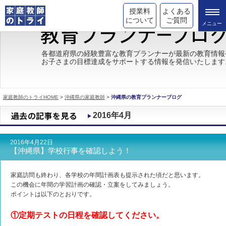
授業料
よくある
について
ご質問
トライの教育理念
各都道府県の経験豊富な教育プランナーが最新の教育情報
お子さまの目標達成をサポートする情報を発信いたします
成績が上がる理由
コース情報
家庭教師のトライHOME
>
沖縄県の家庭教師
>
沖縄県の教育プランナーブログ
都道府県別情報
2016年4月
合格体験談
2016年4月22日
キャンペーン情報
【沖縄県】学校行事を確認しよう！
受験情報
家庭訪問も終わり、各学校の年間計画表も提示された頃だと思います。
この機会に年間の学習計画の確認・立案をしてみましょう。
ポイントは以下のとおりです。
①定期テストの日程を確認してください。