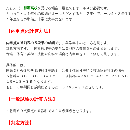
たとえば、
那覇高校
を受ける場合、最低でもオール４は必要です。
ということは１年生の成績がオール３だとすると、２年生でオール４・３年生
１年生からの準備が非常に大事になります。
【内申点の計算方法】
内申点＝通知表の５段階の成績
です。各学年末のところを見ます。
計算方法ですが、国社数理英の場合は５段階の数値をそのまま足します。
音楽・体育・美術・技術家庭科の場合は内申点を１．５倍して足します。
具体的には、
国語３社会３数学３理科３英語３ 音楽３体育４美術２技術家庭科３の場合、
５教科＝３+３+３+３+３＝１５ 副教科＝３×１.５+４×１.５+２×１.５+３
１５+１８＝
３３
となります。
もし、３年間同じ成績だとすると、３３×３＝９９となります。
【一般試験の計算方法】
１教科６０点満点の５教科で３００点満点となります。
【判定方法】