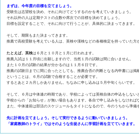
まずは、今年度の目標を立てましょう。
受験生は志望校を決め、それに向けてどうするのかを考えていきましょう。
それ以外の人は定期テストの点数や席次での目標を決めてましょう。
目標を設定することで、それに向けて行うことが、具体的に決まってきます。
そして、期限もまた決まってきます。
推薦で高校受験を考えている人は、英検や漢検などの各種検定を持っていた方
たとえば、英検
は６月と１０月と１月に行われます。
推薦入試は１１月頃に出願しますので、当然１月の試験は間に合いません。
また１０月の試験の結果が分かるのは１１月６日です。
推薦の試験日までに間に合ったとしても、推薦合否の判断となる内申書には掲
ということは、６月の試験で合格することが必要です。
するとあと２カ月しかありません。ちなみに申し込みは５月中旬くらいです。
そして、６月は中体連の時期であり、学校によっては英検自体の申込をしない
学校からの「お知らせ」が無い場合もあります。各自で申し込みをしなければ
また、中体連前は部活のスケジュールもタイトになるので、今のうちから準備
先に計画を立てましょう。そして実行できるように動いていきましょう。
「家庭教師のトライ」ではそのような生徒さんに学習計画を立てていきます。