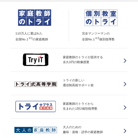
110万人に選ばれた
完全マンツーマンの
※1
※2
全国No.1
の家庭教師
全国No.1
個別指導塾
家庭教師のトライが提供する
永久0円の映像授業
トライの新しい
通信制高校サポート校
家庭教師のトライから
生まれた1対2個別指導塾
大人のための
趣味・資格・語学の家庭教師