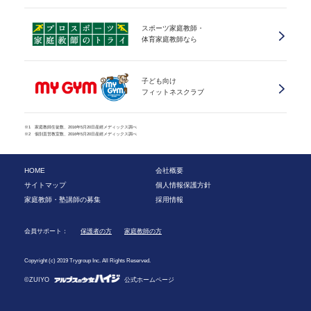
スポーツ家庭教師・
体育家庭教師なら
子ども向け
フィットネスクラブ
※1 家庭教師生徒数、2016年5月20日産經メディックス調べ
※2 個別直営教室数、2016年5月20日産經メディックス調べ
HOME
会社概要
サイトマップ
個人情報保護方針
家庭教師・塾講師の募集
採用情報
会員サポート：
保護者の方
家庭教師の方
Copyright (c) 2019 Trygroup Inc. All Rights Reserved.
©ZUIYO
公式ホームページ