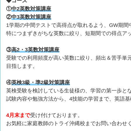
◆コース
①
中2英数対策講座
②
中3英数対策講座
1学期の中間テストで高得点が取れるよう、GW期間
特につまずきがちな英数に絞り、短期間での得点ア
③
高2・3英数対策講座
受験での利用頻度が高い英数に絞り、頻出＆苦手単
目指します。
④
英検3級・準2級対策講座
英検受験を検討している生徒様の、学習の第一歩と
試験内容や勉強方法から、4技能の学習まで、英語基
4月末まで
受け付けております。
お気軽に家庭教師のトライ沖縄校までお問い合わせ