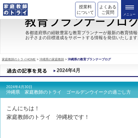
授業料
よくある
について
ご質問
トライの教育理念
各都道府県の経験豊富な教育プランナーが最新の教育情報
お子さまの目標達成をサポートする情報を発信いたします
成績が上がる理由
コース情報
家庭教師のトライHOME
>
沖縄県の家庭教師
>
沖縄県の教育プランナーブログ
都道府県別情報
2024年4月
合格体験談
2024年4月30日
キャンペーン情報
沖縄県 家庭教師のトライ ゴールデンウイークの過ごし方
受験情報
こんにちは！
家庭教師のトライ 沖縄校です！