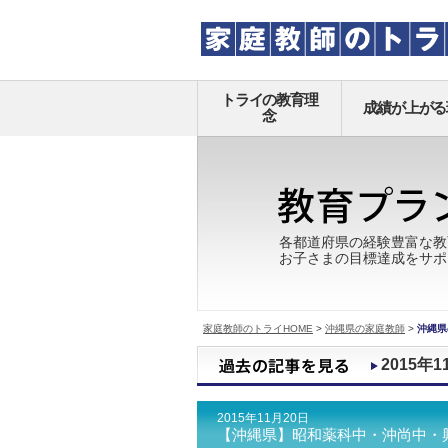
トライの教育理
成績が上がる
念
各都道府県の経験豊富な教
お子さまの目標達成をサポ
家庭教師のトライHOME
>
沖縄県の家庭教師
>
沖縄県
2015年1
2015年11月20日
【沖縄県】昭和薬科中・沖尚中・