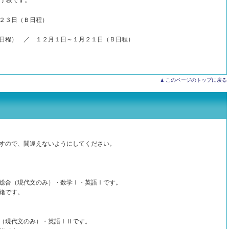
子校です。
２３日（Ｂ日程）
日程） ／ １２月１日～１月２１日（Ｂ日程）
このページのトップに戻る
すので、間違えないようにしてください。
総合（現代文のみ）・数学Ⅰ・英語Ⅰです。
緒です。
（現代文のみ）・英語ⅠⅡです。