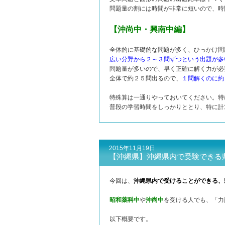
問題量の割には時間が非常に短いので、時
【沖尚中・興南中編】
全体的に基礎的な問題が多く、ひっかけ問
広い分野から２～３問ずつという出題が多
問題量が多いので、早く正確に解く力が必
全体で約２５問出るので、
１問解くのに約
特殊算は一通りやっておいてください。特
普段の学習時間をしっかりととり、特に計
2015年11月19日
【沖縄県】沖縄県内で受験できる
今回は、
沖縄県内で受けることができる、
昭和薬科中
や
沖尚中
を受ける人でも、「力
以下概要です。