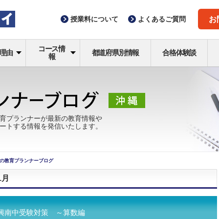
授業料
について
よくある
ご質問
お
コース情
理由
都道府県別情報
合格体験談
報
育プランナーが最新の教育情報や
ートする情報を発信いたします。
の教育プランナーブログ
1月
興南中受験対策 ～算数編