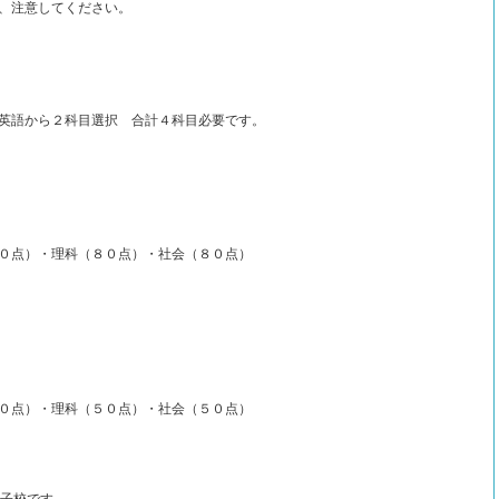
、注意してください。
英語から２科目選択 合計４科目必要です。
０点）・理科（８０点）・社会（８０点）
０点）・理科（５０点）・社会（５０点）