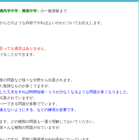
縄尚学中学・興南中学
）の一般受験まで
からどのような内容でやればよいのかについてお伝えします。
言っても過言はありません。
けることができます。
形の問題など様々な分野から出題されます。
た複雑なものが多くでますが、
した工夫をすれば時間短縮・ミスが少なくなるような問題が多くなりました。
出題されていますが、
バーできる問題が多数でています。
違えないようにする、などの練習が必要です。
ます。どの種類の問題も一通り理解しておいてください。
様々んな種類の問題が出ていますが、
らいですが、図形は難易度がやや高めになっています。