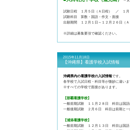
～女
試験日程 １月５日（Ａ日程） ／ １月
試験科目 算数・国語・作文・面接
出願期間 １２月１日～１２月２６日（Ａ
※詳細は募集要項で確認ください。
2015年11月18日
【沖縄県】看護学校入試情報
沖縄県内の看護学校の入試情報
です。
各学校で入試日程・科目等が微妙に違いま
※すべての学校で面接があります。
【那覇看護学校】
一般前期試験 １１月２８日 科目は国語
一般後期試験 ２月６日 科目は前期と一
【浦添看護学校】
一般前期試験 １２月１３日 科目は国語