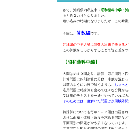
さて、沖縄県内私立中（
昭和薬科中学・沖
あと約２カ月となりました。
追い込みの時期になりましたが、この時期
算数編
今回は、
です。
沖縄県の中学入試は算数の出来で決まると
この算数をしっかりすることで皆と差をつ
【昭和薬科中編】
大問は約１０問あり、計算・応用問題・図
計算問題は四則演算に分数・小数が混じっ
以前のように力技で解くよりも、
ちょっと
応用問題は特殊算も含めて様々な分野から
受験用のテキストを一通りやっていればカ
そのためには一度解いた問題は次回以降間
特殊算についても毎年１～２題は出題され
図形は面積・体積・角度を求める問題など
平面図形の問題がやや多くなっています。
文章問題と図形の問題の出題比率は半々く