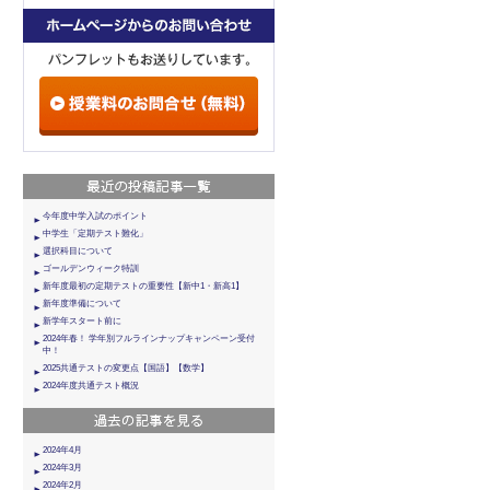
今年度中学入試のポイント
中学生「定期テスト難化」
選択科目について
ゴールデンウィーク特訓
新年度最初の定期テストの重要性【新中1・新高1】
新年度準備について
新学年スタート前に
2024年春！ 学年別フルラインナップキャンペーン受付
中！
2025共通テストの変更点【国語】【数学】
2024年度共通テスト概況
2024年4月
2024年3月
2024年2月