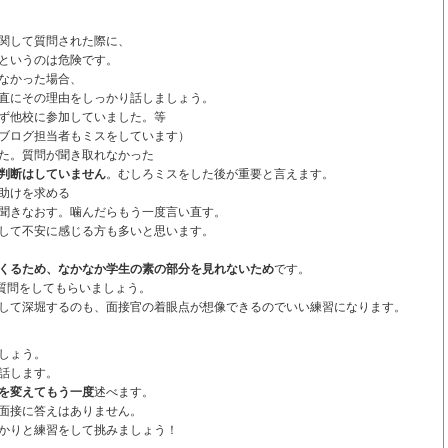
関して質問された際に、
というのは危険です。
なかった場合、
直にその理由をしっかり話しましょう。
他校に参加していました。等
ブログ担当者もミスをしています）
た。質問が聞き取れなかった
判断はしていません
。むしろミスをした後が重要と言えます。
助けを求める
きなおす。噛んだらもう一度言い直す。
して不安に感じる方も多いと思います。
くるため、なかなか学生の素の部分を見れないため
です。
た質問をしてもらいましょう。
して深堀するのも、面接官の着眼点が想像できるのでいい練習になります。
しょう。
話します。
を変えてもう一度
述べます。
面接に答えはありません。
かりと練習をして挑みましょう！