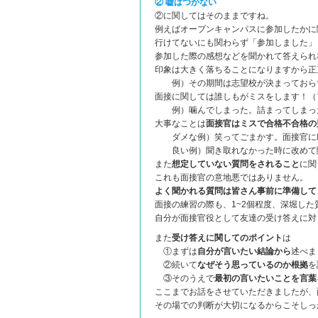
② 嘘はつかない
②に関してはそのままですね。
例えばオープンキャンパスに参加したかに
行けてないにも関わらず「参加しました」
参加した際の感想などを聞かれて答えられ
印象は大きく落ちることになりますから正
例）その期間は志望校が決まっておらず
面接に関しては誰しもがミスをします！（
例）噛んでしまった。詰まってしまっ
大事なことは
面接官はミスで合格不合格の
ダメな例）笑ってごまかす。面接官に
良い例）聞き取れなかった時に改めて聞
また
想定していない質問をされること
に関
これも面接官の意地悪ではありません。
よく聞かれる質問は皆さん事前に準備して
面接の練習の際も、1~2個程度、深堀し
自分が面接官役として友達の受け答えに対
また
受け答えに関してのポイント
は
①まずは
自分が言いたい結論から
述べま
②続いて
なぜそう思っているのか根拠
を
③そのうえで
最初の言いたいことを言葉
ここまでお話をさせていただきましたが、
その場での判断が大切になるからこそしっ