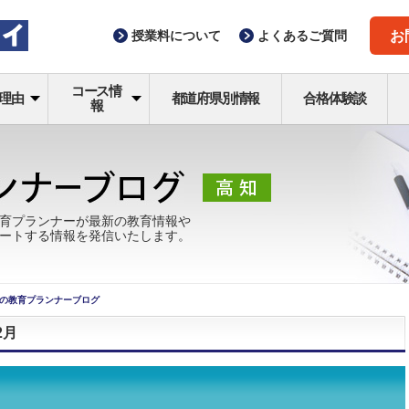
授業料
について
よくある
ご質問
お
コース情
理由
都道府県別情報
合格体験談
報
育プランナーが最新の教育情報や
ートする情報を発信いたします。
の教育プランナーブログ
2月