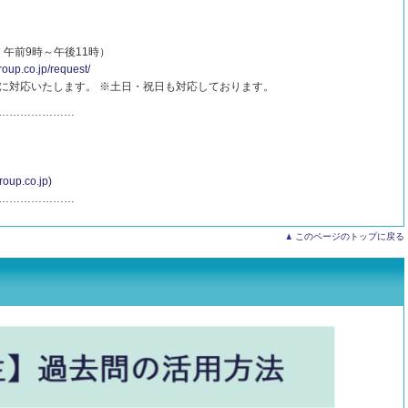
：午前9時～午後11時）
roup.co.jp/request/
に対応いたします。 ※土日・祝日も対応しております。
…………………
.co.jp)
…………………
このページのトップに戻る