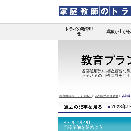
トライの教育理
成績が上がる
念
各都道府県の経験豊富な教
お子さまの目標達成をサポ
家庭教師のトライHOME
>
高知県の家庭教師
>
高知県
2023年1
2023年12月23日
面接準備を始めよう