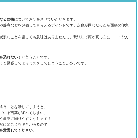
なる面接
についてお話をさせていただきます。
や熱意などを評価してもらえるポイントです。点数が同じだったら面接の印象
滅裂なことを話しても意味はありませんし、緊張して頭が真っ白に・・・なん
を恐れない！
と言うことです。
うと緊張してよりミスをしてしまうことが多いです。
違うことを話してしまうと、
ている言葉がずれてしまい、
う事態に陥りやすくなります！
然に聞こえる場合があるので、
を意識してください
。