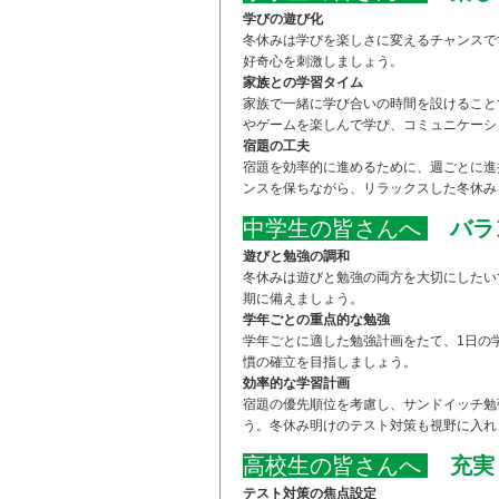
学びの遊び化
冬休みは学びを楽しさに変えるチャンスで
好奇心を刺激しましょう。
家族との学習タイム
家族で一緒に学び合いの時間を設けること
やゲームを楽しんで学び、コミュニケーシ
宿題の工夫
宿題を効率的に進めるために、週ごとに進
ンスを保ちながら、リラックスした冬休み
中学生の皆さんへ
バラ
遊びと勉強の調和
冬休みは遊びと勉強の両方を大切にしたい
期に備えましょう。
学年ごとの重点的な勉強
学年ごとに適した勉強計画をたて、1日の
慣の確立を目指しましょう。
効率的な学習計画
宿題の優先順位を考慮し、サンドイッチ勉
う。冬休み明けのテスト対策も視野に入れ
高校生の皆さんへ
充実
テスト対策の焦点設定