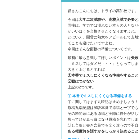
皆さんこんにちは、トライの高知校です。
今回は
大学二次試験や、高校入試で必要と
面接は、学力では測れない本人の人となり
がいいほうを合格させたくなりますよね。
とはいえ、闇雲に熱意をアピールして支離
てことも避けたいですよね。
今回はそんな面接の準備についてです。
最初に最も意識してほしいポイントは
失敗
「ミスしてはダメだ・・・」となってしま
大きく上げるとすれば
①本番でミスしにくくなる準備をすること
②嘘はつかない
上記の2つです。
①
本
番でミスしにくくなる準備をする
①に関してはまず丸暗記は止めましょう！
原稿丸暗記型は試験本番で原稿と一字でも
その瞬間頭にある原稿と実際に自分が話し
焦って頭が真っ白になり原稿を忘れてしま
話し言葉と書き言葉でも全く違うので不自
ある程度何を話すかをしっかり決めること