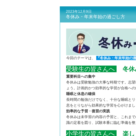
2023年12月9日
冬休み・年末年始の過ごし方
今回のテーマは、
『冬休み・年末年始の
受験生の皆さんへ
冬休
重要科目への集中
冬休みは受験勉強の大事な時期です。志望
ょう。計画的かつ効率的な学習が合格への
睡眠と休息の確保
長時間の勉強だけでなく、十分な睡眠とリ
息をとりながら効果的な学習を心がけまし
効率的な予習・復習の実践
冬休みは未学習の内容の予習と、これまで
識の定着を図り、試験本番に臨む準備を整
小学生の皆さんへ
楽し