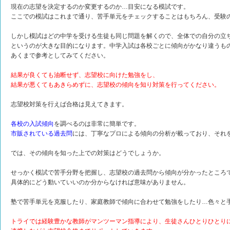
現在の志望を決定するのか変更するのか…目安になる模試です。
ここでの模試はこれまで通り、苦手単元をチェックすることはもちろん、受験
しかし模試はどの中学を受ける生徒も同じ問題を解くので、全体での自分の立
というのが大きな目的になります。中学入試は各校ごとに傾向がかなり違うも
あくまで参考としてみてください。
結果が良くても油断せず、志望校に向けた勉強をし、
結果が悪くてもあきらめずに、志望校の傾向を知り対策を行ってください。
志望校対策を行えば合格は見えてきます。
各校の入試傾向
を調べるのは非常に簡単です。
市販されている過去問
には、丁寧なプロによる傾向の分析が載っており、それ
では、その傾向を知った上での対策はどうでしょうか。
せっかく模試で苦手分野を把握し、志望校の過去問から傾向が分かったところ
具体的にどう動いていいのか分からなければ意味がありません。
塾で苦手単元を克服したり、家庭教師で傾向に合わせて勉強をしたり…色々と
トライでは経験豊かな教師がマンツーマン指導により、生徒さんひとりひとり