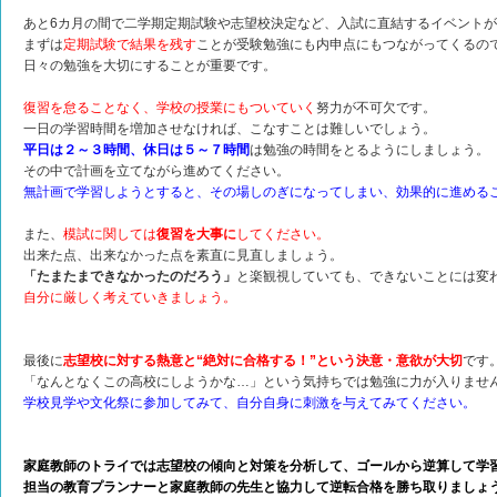
あと6カ月の間で二学期定期試験や志望校決定など、入試に直結するイベント
まずは
定期試験で結果を残す
ことが受験勉強にも内申点にもつながってくるの
日々の勉強を大切にすることが重要です。
復習を怠ることなく、学校の授業にもついていく
努力が不可欠です。
一日の学習時間を増加させなければ、こなすことは難しいでしょう。
平日は２～３時間、休日は５～７時間
は勉強の時間をとるようにしましょう。
その中で計画を立てながら進めてください。
無計画で学習しようとすると、その場しのぎになってしまい、効果的に進める
また、
模試に関しては
復習を大事に
してください。
出来た点、出来なかった点を素直に見直しましょう。
「たまたまできなかったのだろう」
と楽観視していても、できないことには変
自分に厳しく考えていきましょう。
最後に
志望校に対する熱意と“絶対に合格する！”という決意・意欲が大切
です
「なんとなくこの高校にしようかな…」という気持ちでは勉強に力が入りませ
学校見学や文化祭に参加してみて、自分自身に刺激を与えてみてください。
家庭教師のトライでは志望校の傾向と対策を分析して、ゴールから逆算して学
担当の教育プランナーと家庭教師の先生と協力して逆転合格を勝ち取りましょ