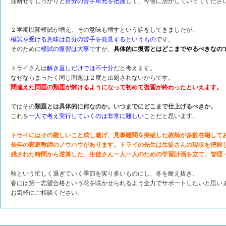
油断せずしっかりと
自分の苦手単元を把握
して、今後に活かしていってくださ
２学期以降模試が増え、その意味も増すという話をしてきましたが、
模試を受ける意味は自分の苦手を発見するというもの
です。
そのために
模試の復習は大事
ですが、
具体的に復習とはどこまでやるべきなの
トライさんは
解き直しだけでは不十分
だと考えます。
なぜならまったく同じ問題は２度と出題されないからです。
間違えた問題の類題が解けるようになって初めて復習が終わったといえます。
ではその
類題とは具体的に何なのか。いつまでにどこまで仕上げるべきか。
これを
一人で考え実行していくのは非常に難しい
ことだと思います。
トライにはその難しいこと成し遂げ、見事難関を突破した教師が多数在籍して
長年の家庭教師のノウハウがあります。トライの先生は生徒さんの現状を把握
残された時間から逆算した、生徒さん一人一人のための学習計画を立て、管理
秋という忙しく過ぎていく季節を実り多いものにし、冬を耐え抜き、
春には第一志望合格という花を咲かせられるよう全力でサポートしたいと思い
お気軽にご相談ください。