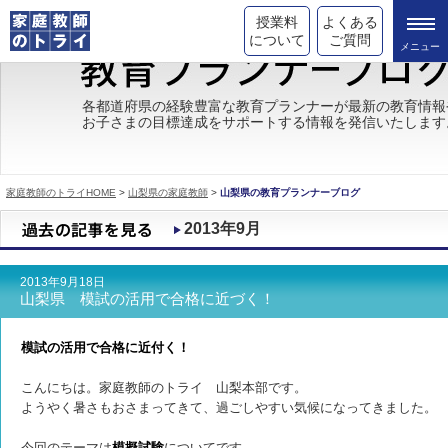
授業料
よくある
について
ご質問
トライの教育理念
各都道府県の経験豊富な教育プランナーが最新の教育情報
お子さまの目標達成をサポートする情報を発信いたします
成績が上がる理由
コース情報
家庭教師のトライHOME
>
山梨県の家庭教師
>
山梨県の教育プランナーブログ
都道府県別情報
2013年9月
合格体験談
2013年9月18日
キャンペーン情報
山梨県 模試の活用で合格に近づく！
受験情報
模試の活用で合格に近付く！
こんにちは。家庭教師のトライ 山梨本部です。
ようやく暑さもおさまってきて、過ごしやすい気候になってきました。
今回のテーマは
模擬試験
についてです。