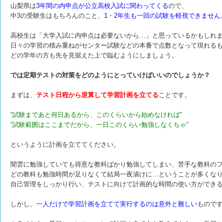
山梨県は
3年間の内申点が公立高校入試に関わってくる
ので、
中3の受験生はもちろんのこと、
1・2年生も一回の試験を軽視できません
高校生は「大学入試に内申点は必要ないから…」と思っているかもしれ
日々の学習の積み重ねがセンター試験などの本番で点数となって現れる
どの学年の方も先を見据えた上で臨むようにしましょう。
では定期テストの対策をどのようにとっていけばいいのでしょうか？
まずは、
テスト日程から逆算して学習計画を立てる
ことです。
“試験まであと何日あるから、このくらいから始めなければ”
“試験範囲はここまでだから、一日このくらい勉強しなくちゃ”
というように計画を立ててください。
闇雲に勉強していても得意な教科ばかり勉強してしまい、苦手な教科の
どの教科も勉強時間が足りなくて結局一夜漬けに…ということが多くな
自己管理をしっかり行い、テストに向けて計画的な時間の使い方ができ
しかし、
一人だけで学習計画を立てて実行するのは意外と難しい
もので