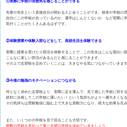
①実際に学校の雰囲気を感じることができる
先輩や先生という直接自分が関わる人と会うことができ、校舎や学校の
自分にこの学校が合っているのか、通学はしんどくないか、など実際に
気付くことがたくさんあるはずです。
②体験授業や体験入部などをして、高校生活を体験できる
実際に授業を受けたり部活を体験することで、この先生はこんな面白い
こんなに楽しい部活があるんだと感じることができます。
その上で志望校を定めていくことは、大きなやる気につながっていきま
③今後の勉強のモチベーションにつながる
何となく決めた志望校より、実際に足を運んで、見て感じた学校に対す
絶対に合格してこの学校に通いたい！という気持ちがより一層大きくな
その気持ちは受験勉強に臨む上で大きな原動力になり、絶大な効果を生
また、いくつかの学校を見て回ることも大切です。
複数の学校を見比べて第一志望の学校を決めていきましょう。