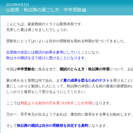
2013年9月2日
山梨県 秋以降の過ごし方 中学受験編
こんにちは。家庭教師のトライ山梨県本部です。
充実した夏は過ごせましたでしょうか。
受験生にとってはいよいよ自分の受験校を固める時期が近づいてきました。
志望校の決定には模試の結果を参考にしていく
ことになり、
秋はその模試を立て続けに受けることになります。
今回は
中学受験生
に焦点を当て、
模試のとらえ方・秋以降の学習
について、お
夏が終わると形態は何であれ、まず
夏の成果を図るためのテスト
を受けること
夏にしっかりと勉強した人にとって、秋以降の演習に入る前の最後の基礎固め
しっかりと復習もして受けるようにしてください。
ここでは
判定よりも自分の穴を見つけ出すことが大切
になります。
万が一、苦手単元が出るようであれば、優先的に復習をする事をお勧めします
そして
秋以降の模試は自分の受験校を決定する資料
になります。