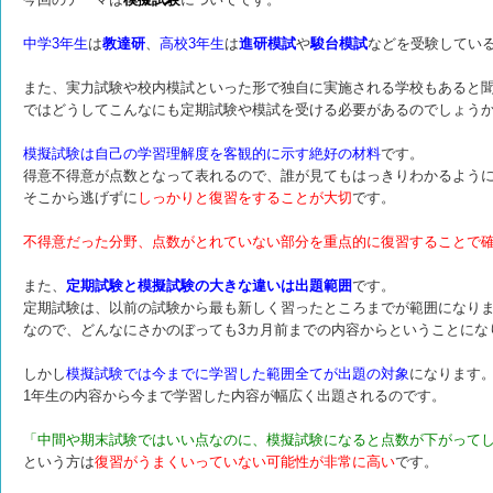
中学3年生
は
教達研
、
高校3年生
は
進研模試
や
駿台模試
などを受験してい
また、実力試験や校内模試といった形で独自に実施される学校もあると
ではどうしてこんなにも定期試験や模試を受ける必要があるのでしょう
模擬試験は自己の学習理解度を客観的に示す絶好の材料
です。
得意不得意が点数となって表れるので、誰が見てもはっきりわかるよう
そこから逃げずに
しっかりと復習をすることが大切
です。
不得意だった分野、点数がとれていない部分を重点的に復習することで
また、
定期試験と模擬試験の大きな違いは出題範囲
です。
定期試験は、以前の試験から最も新しく習ったところまでが範囲になり
なので、どんなにさかのぼっても3カ月前までの内容からということにな
しかし
模擬試験では今までに学習した範囲全てが出題の対象
になります
1年生の内容から今まで学習した内容が幅広く出題されるのです。
「中間や期末試験ではいい点なのに、模擬試験になると点数が下がって
という方は
復習がうまくいっていない可能性が非常に高い
です。