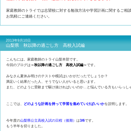
家庭教師のトライでは志望校に対する勉強方法や学習計画に関するご相
お気軽にご連絡ください。
2013年9月10日
山梨県 秋以降の過ごし方 高校入試編
こんちには。家庭教師のトライ山梨本部です。
今回のブログは
～秋以降の過ごし方 高校入試編～
です。
みなさん夏休み明けのテストや模試はいかがだったでしょうか？
満足いく結果だった人、そうでない人がいると思います。
また、どのように受験まで駆け抜ければいいのか…と悩んでいる方もいらっし
ここでは、
どのような計画を持って学習を進めていけばいいか
を説明します。
今年度の
山梨県公立高校入試の日程（後期）
は
3/6
です。
もう半年を切りました。