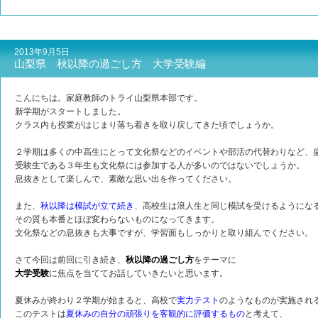
2013年9月5日
山梨県 秋以降の過ごし方 大学受験編
こんにちは。家庭教師のトライ山梨県本部です。
新学期がスタートしました。
クラス内も授業がはじまり落ち着きを取り戻してきた頃でしょうか。
２学期は多くの中高生にとって文化祭などのイベントや部活の代替わりなど、
受験生である３年生も文化祭には参加する人が多いのではないでしょうか。
息抜きとして楽しんで、素敵な思い出を作ってください。
また、
秋以降は模試が立て続き
、高校生は浪人生と同じ模試を受けるようにな
その質も本番とほぼ変わらないものになってきます。
文化祭などの息抜きも大事ですが、学習面もしっかりと取り組んでください。
さて今回は前回に引き続き、
秋以降の過ごし方
をテーマに
大学受験
に焦点を当ててお話していきたいと思います。
夏休みが終わり２学期が始まると、高校で
実力テスト
のようなものが実施され
このテストは
夏休みの自分の頑張りを客観的に評価するもの
と考えて、