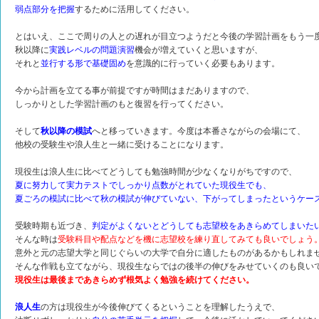
弱点部分を把握
するために活用してください。
とはいえ、ここで周りの人との遅れが目立つようだと今後の学習計画をもう一
秋以降に
実践レベルの問題演習
機会が増えていくと思いますが、
それと
並行する形で基礎固め
を意識的に行っていく必要もあります。
今から計画を立てる事が前提ですが時間はまだありますので、
しっかりとした学習計画のもと復習を行ってください。
そして
秋以降の模試
へと移っていきます。今度は本番さながらの会場にて、
他校の受験生や浪人生と一緒に受けることになります。
現役生は浪人生に比べてどうしても勉強時間が少なくなりがちですので、
夏に努力して実力テストでしっかり点数がとれていた現役生でも、
夏ごろの模試に比べて秋の模試が伸びていない、下がってしまったというケー
受験時期も近づき、
判定がよくないとどうしても志望校をあきらめてしまいた
そんな時は
受験科目や配点などを機に志望校を練り直してみても良いでしょう
意外と元の志望大学と同じぐらいの大学で自分に適したものがあるかもしれま
そんな作戦も立てながら、現役生ならではの後半の伸びをみせていくのも良い
現役生は最後まであきらめず根気よく勉強を続けてください。
浪人生
の方は現役生が今後伸びてくるということを理解したうえで、