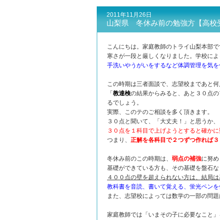
2011年11月26日
山梨県 冬休み前の勉強方【高校
こんにちは。家庭教師のトライ山梨本部
寒さが一段と厳しくなりました。学校によ
手洗いやうがいをするなど体調管理を気を
この時期は三者面談で、志望校まであと何
「
教達検
の結果からみると、あと３０点の
るでしょう。
実際、このテのご相談を多く頂きます。
３０点と聞いて、「大丈夫！」と思うか、
３０点を１科目で上げようとすると確かに
つまり、
正解を各科目で２つずつ作れば３
冬休み前のこの時期は、
弱点の補強
に努め
基礎ができている方も、その基礎を盤石な
４００点の壁を超えられない方は、結局は
教科書を音読、書いて覚える、蛍光ペンを
また、志望校によっては数学の一部の問題
家庭教師では「いまその子に必要なこと」