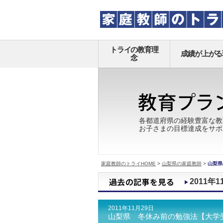
トライの教育理
成績が上がる
念
各都道府県の経験豊富な教
お子さまの目標達成をサポ
家庭教師のトライHOME
>
山梨県の家庭教師
>
山梨県
2011年1
2011年11月29日
山梨県 冬休み前の勉強法【大学