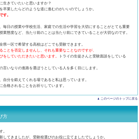
に生きていたいと思いますか？
を卒業したらどのような道に進むのがいいのでしょうか。
です。
、毎日の授業や学校生活、家庭での生活や学習を大切にすることがとても重要
授業態度など、当たり前のことは当たり前にできていることが大切なのです。
全県一区で希望する高校はどこでも受験できます。
ることを否定しませんし、それも重要なことなのですが、
びをしていただきたいと思います。
トライの生徒さんと受験面談をしている
の言いなりの進路を選ぼうとしている人を多く目にします。
、自分を鍛えてくれる場であると私は思っています。
に合格されることをお祈りしています。
このページのトップに戻る
選び方
す。
新してきましたが、受験校選びのお役に立てましたでしょうか。