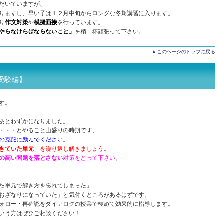
だいていますが、
りますし、早い子は１２月中旬からロングな冬期講習に入ります。
り
作文対策
や
模擬面接
を行っています。
やらなけらばならないこと」
を精一杯頑張って下さい。
このページのトップに戻る
受験編】
です。
あとわずかになりました。
・・・とやること山盛りの時期です。
の克服に励んでください
。
きていた単元
」を繰り返し解きましょう
。
の高い問題を落とさない
対策をとって下さい
。
た単元で解き方を忘れてしまった」
おざなりになっていた」と気付くところがあるはずです。
ォロー・再確認をダイアログの授業で極めて効果的に指導します。
いう方はぜひご相談ください！