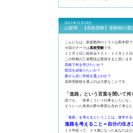
2011年11月19日
山梨県 【高校受験】受験校の選
こんにちは。家庭教師のトライ山梨本部で
今回のテーマは
高校受験
です。
１１月２日に校長会テスト、１１月１０日
この時期の三者懇談は緊張すると思います
高校で何を学びたいか？
部活を頑張りたいか？
家から近い学校を選ぶのか？
高校受験校を選ぶのは大変なことです。
「進路」という言葉を聞いて何
誰でも、「将来こういう仕事をしたいな」
そういった将来の夢や希望も含めて考えた
「進路」を考えるということは、進学する
進路を考えること＝自分の生き
１０年経って、２４歳になったあなたはど