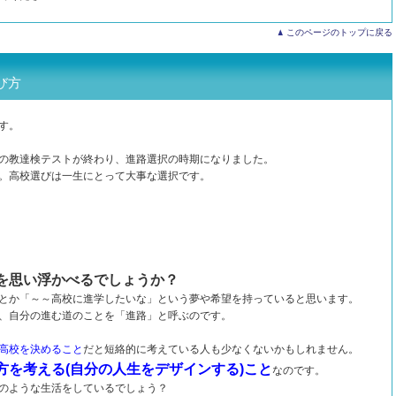
このページのトップに戻る
び方
す。
の教達検テストが終わり、進路選択の時期になりました。
。高校選びは一生にとって大事な選択です。
を思い浮かべるでしょうか？
とか「～～高校に進学したいな」という夢や希望を持っていると思います。
、自分の進む道のことを「進路」と呼ぶのです。
高校を決めること
だと短絡的に考えている人も少なくないかもしれません。
方を考える(自分の人生をデザインする)こと
なのです。
のような生活をしているでしょう？