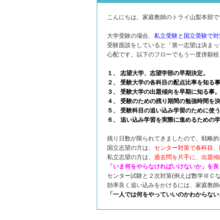
こんにちは。家庭教師のトライ山梨本部
大学受験の場合、
私立受験と国立受験で対
受験面談をしていると「第一志望は決まっ
心配です。以下のフローでもう一度併願校
１、 志望大学、志望学部の早期決定。
２、 受験大学の各科目の配点比率を知る
３、 受験大学の出題傾向を早期に知る事
４、 受験のための残り期間の勉強時間を
５、 受験科目の追い込み学習のために使
６、 追い込み学習を実際に進めるための
残り日数が限られてきましたので、戦略的
国立志望の方は、
センター対策で各科目、
私立志望の方は、
過去問を片手に、出題傾
「いま何をやらなければいけないか」を良
センター試験と２次対策(例えば数学ⅢＣ
効率良く追い込みをかけるには、家庭教師
「一人では何をやっていいのかわからない