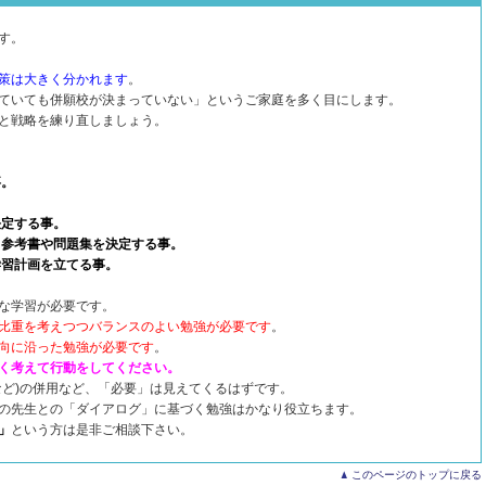
です。
策は大きく分かれます
。
ていても併願校が決まっていない」というご家庭を多く目にします。
と戦略を練り直しましょう。
事。
。
決定する事。
う参考書や問題集を決定する事。
学習計画を立てる事。
な学習が必要です。
比重を考えつつバランスのよい勉強が必要です
。
向に沿った勉強が必要です
。
く考えて行動をしてください。
など)の併用など、「必要」は見えてくるはずです。
の先生との「ダイアログ」に基づく勉強はかなり役立ちます。
」
という方は是非ご相談下さい。
このページのトップに戻る