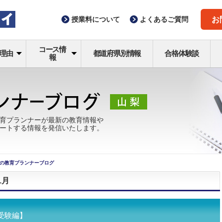
授業料
について
よくある
ご質問
お
コース情
理由
都道府県別情報
合格体験談
報
育プランナーが最新の教育情報や
ートする情報を発信いたします。
の教育プランナーブログ
1月
受験編】