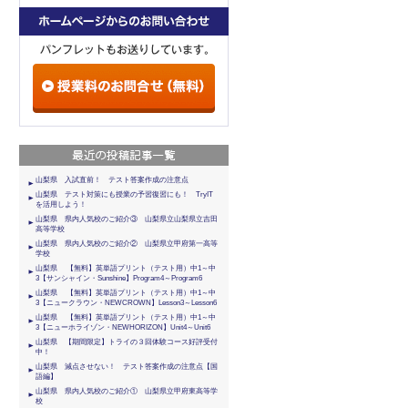
山梨県 入試直前！ テスト答案作成の注意点
山梨県 テスト対策にも授業の予習復習にも！ TryIT
を活用しよう！
山梨県 県内人気校のご紹介③ 山梨県立山梨県立吉田
高等学校
山梨県 県内人気校のご紹介② 山梨県立甲府第一高等
学校
山梨県 【無料】英単語プリント（テスト用）中1～中
3【サンシャイン・Sunshine】Program4～Program6
山梨県 【無料】英単語プリント（テスト用）中1～中
3【ニュークラウン・NEWCROWN】Lesson3～Lesson6
山梨県 【無料】英単語プリント（テスト用）中1～中
3【ニューホライゾン・NEWHORIZON】Unit4～Unit6
山梨県 【期間限定】トライの３回体験コース好評受付
中！
山梨県 減点させない！ テスト答案作成の注意点【国
語編】
山梨県 県内人気校のご紹介① 山梨県立甲府東高等学
校