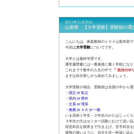
2011年11月20日
山梨県 【大学受験】受験校の選
こんにちは。家庭教師のトライ山梨本部で
今回は
大学受験
についてです。
大学とは最終学歴です。
通常履歴書には一番最後に書く学校になり
これまで十数年の人生の中で
「 自分のや
まずは自分探しから始めてみましょう。
大学受験の場合、受験校は全国の中から選
・国立 or 私立
・県内 or 県外
・文系 or 理系
・推薦 or ＡＯ or 一般
いま高校１年生・２年生のかたはじっくり
３年生の方はセンター試験にむけて追い込
得意科目を限界まで引き上げ、苦手科目を
後悔の無いように。自分を目一杯追い込ん