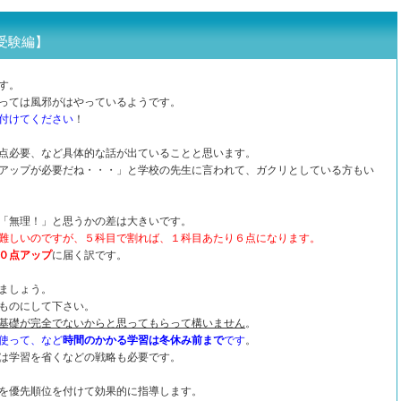
受験編】
です。
っては風邪がはやっているようです。
付けてください
！
点必要、など具体的な話が出ていることと思います。
アップが必要だね・・・」と学校の先生に言われて、ガクリとしている方もい
「無理！」と思うかの差は大きいです。
難しいのですが、５科目で割れば、１科目あたり６点になります。
０点アップ
に届く訳です。
ましょう。
ものにして下さい。
基礎が完全でないからと思ってもらって構いません
。
使って、など
時間のかかる学習は冬休み前まで
です
。
は学習を省くなどの戦略も必要です。
を優先順位を付けて効果的に指導します。