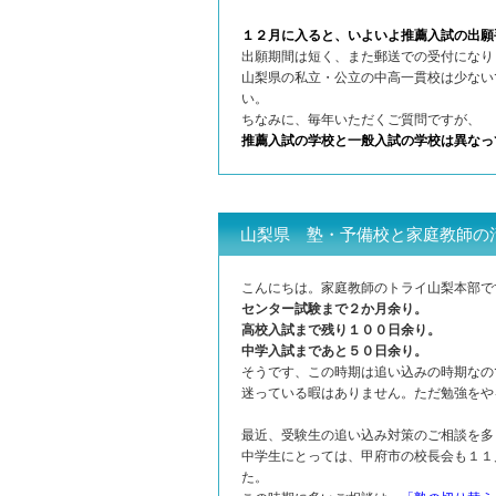
１２月に入ると、いよいよ推薦入試の出願
出願期間は短く、また郵送での受付になり
山梨県の私立・公立の中高一貫校は少ない
い。
ちなみに、毎年いただくご質問ですが、
推薦入試の学校と一般入試の学校は異なっ
山梨県 塾・予備校と家庭教師の
こんにちは。家庭教師のトライ山梨本部で
センター試験まで２か月余り。
高校入試まで残り１００日余り。
中学入試まであと５０日余り。
そうです、この時期は追い込みの時期なの
迷っている暇はありません。ただ勉強をや
最近、受験生の追い込み対策のご相談を多
中学生にとっては、甲府市の校長会も１１
た。