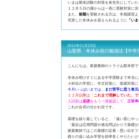
いまは期末試験の対策を各先生にしていた
１２月５日の週からは一斉に受験対策に戻
また、
前期
を受験される方は、冬期講習よ
充実した冬休みを迎えられるように
「いま
2011年11月23日
山梨県 冬休み前の勉強法【中学
こんにちは。家庭教師のトライ山梨本部
冬休み明けすぐにある中学受験まで本当に
４科目の学習に、作文対策に、面接対策に
今月いっぱいまでは、
まだ苦手に思う単元
１２月以降は「
これまで理解していた、で
入試前は
基礎
をもう一度確認して、
正答率
これが合否の分かれ目です。
基礎を繰り返していると、「遠い昔にやっ
「最近は応用問題や過去問ばかりで基礎が
家庭教師ではこの基礎の定着・思い出すフ
残りの追い込み学習を効率良くやりたいと