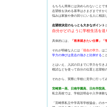
もちろん簡単には決められないことで
志望校を決める基準はさまざまですか
悩みは家族や身の回りにいる人に相談
志望校決定のもっとも大きなポイント
自分がどのように学校生活を送
具体的には、
「将来就きたい仕事」「
それが明確な人には
「現在の学力」
は
学力の伸びは意志の強さと比例する
こ
とはいえ、入試の日までに学力を引き
模試などを使って自分の位置と志望校
それから、実際に学校に見学に行って
宮崎第一高、日南学園高、日向学院高
私立高校では、学校説明会や入学体験
「宮崎県私立中学高等学校協会」のホ