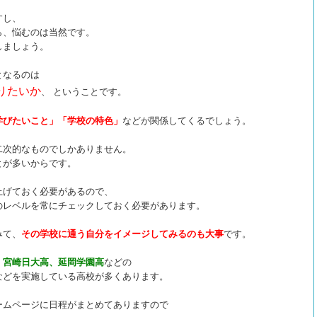
すし、
ら、悩むのは当然です。
しましょう。
となるのは
りたいか
、 ということです。
学びたいこと」「学校の特色」
などが関係してくるでしょう。
二次的なものでしかありません。
とが多いからです。
上げておく必要があるので、
のレベルを
常にチェックしておく必要があります。
みて、
その学校に通う自分をイメージしてみるのも大事
です。
、宮崎日大高、延岡学園高
などの
などを実施している高校が多くあります。
ームページに日程がまとめてありますので