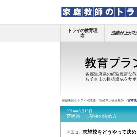
トライの教育理
成績が上がる
念
各都道府県の経験豊富な教
お子さまの目標達成をサポ
家庭教師のトライHOME
>
宮崎県の家庭教師
>
宮崎県
2014年8月19日
宮崎県 志望校の決め方
志望校をどうやって決め
今回は、